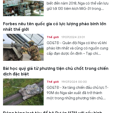
biết đến năm 2018, Nga có thể vẫn lưu
giữ tới 130 tiêm kích MiG-31 trong...
Forbes nêu tên quốc gia có lực lượng pháo binh lớn
nhất thế giới
Thế giới
17/07/2024 23:01
GD&TĐ - Quân đội Nga có kho vũ khí
pháo lớn nhất và cũng có nguồn cung
cấp đạn dược ổn định – Tạp chí...
Bài học quý giá từ phương tiện chủ chốt trong chiến
dịch đặc biệt
Thế giới
19/07/2024 00:00
GD&TĐ - Xe tăng chiến đấu chủ lực T-
90M do Nga sản xuất đã trở thành
một trong những phương tiện chủ...