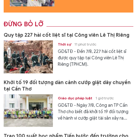
ĐỪNG BỎ LỠ
Quy tập 227 hài cốt liệt sĩ tại Công viên Lê Thị Riêng
Thời sự
11 phút trước
GD&TĐ - Đến 7/8, 227 hài cốt liệt sĩ
được quy tập tại Công viên Lê Thị
Riêng (TPHCM).
Khởi tố 19 đối tượng dàn cảnh cướp giật dây chuyền
tại Cần Thơ
Giáo dục pháp luật
1 giờ trước
GD&TĐ - Ngày 7/8, Công an TP Cần
Thơ cho biết đã khởi tố 19 đối tượng
về hành vi cướp giật tài sản xảy ra...
Trao 100 suất học phẩm Tiếp bước đến trường cho