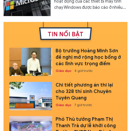
hoạt động của các thiết bị máy tính
chạy Windows được báo cáo ở nhiều...
TIN NỔI BẬT
Bộ trưởng Hoàng Minh Sơn
đề nghị mở rộng học bổng ở
các lĩnh vực trọng điểm
Giáo dục
4 giờ trước
Chi tiết phương án thi lại
cho 328 thí sinh Chuyên
Tuyên Quang
Giáo dục
7 giờ trước
Phó Thủ tướng Phạm Thị
Thanh Trà dự lễ khởi công