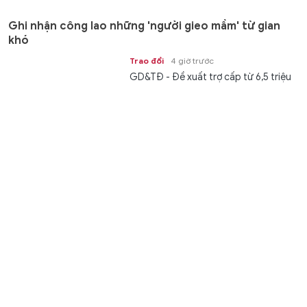
Ghi nhận công lao những 'người gieo mầm' từ gian
khó
Trao đổi
4 giờ trước
GD&TĐ - Đề xuất trợ cấp từ 6,5 triệu
đồng cho giáo viên mầm non đã nghỉ
công tác nhưng chưa được hưởng...
XSMT 7/8 - Kết quả xổ số miền Trung hôm nay ngày
7/8/2026
Văn hóa
4 giờ trước
GD&TĐ - XSMT 7/8/2026. Kết quả xổ
số hôm nay ngày 7/8. Trực tiếp
KQXSMT 7/8. KQXSMT 7/8. Kết quả...
Bộ trưởng Hoàng Minh Sơn đề nghị mở rộng học
bổng ở các lĩnh vực trọng điểm
Giáo dục
4 giờ trước