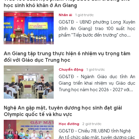
học sinh khó khăn ở An Giang
Nhân ái
1 giờ trước
GD&TĐ - UBND phường Long Xuyên
(tỉnh An Giang) trao 100 suất học
phẩm "Tiếp bước đến trường" cho...
An Giang tập trung thực hiện 6 nhiệm vụ trọng tâm
đối với Giáo dục Trung học
Chuyển động
1 giờ trước
GD&TĐ - Ngành Giáo dục tỉnh An
Giang triển khai nhiệm vụ Giáo dục
Trung học năm học 2026 - 2027 với...
Nghệ An gặp mặt, tuyên dương học sinh đạt giải
Olympic quốc tế và khu vực
Học đường
2 giờ trước
GD&TĐ - Chiều 7/8, UBND tỉnh Nghệ
An tổ chức gặp mặt, tuyên dương các