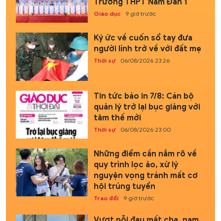
Trường THPT Nam Đàn 1
Giáo dục
9 giờ trước
Ký ức về cuốn sổ tay đưa
người lính trở về với đất mẹ
Thời sự
06/08/2026 23:26
Tin tức báo in 7/8: Cán bộ
quản lý trở lại bục giảng với
tâm thế mới
Thời sự
06/08/2026 23:00
Những điểm cần nắm rõ về
quy trình lọc ảo, xử lý
nguyện vọng tránh mất cơ
hội trúng tuyển
Trao đổi
9 giờ trước
Vượt nỗi đau mất cha, nam