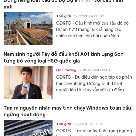
Đóng hàng loạt tàu đổ bộ Dự án 11711 với cấu hình
mới
Thế giới
19/07/2024 08:00
GD&TĐ - Cấu hình mới của tàu đổ bộ
Dự án 11711 mang lại khả năng tác
chiến cao hơn cho Hải quân Nga.
Nam sinh người Tày đỗ đầu khối A01 tỉnh Lạng Sơn
từng bỏ vòng loại HSG quốc gia
Học đường
20/07/2024 00:04
GD&TĐ - Dù điều kiện học tập có phần
hạn chế nhưng, Dương Đình Thanh
người dân tộc Tày vẫn sở hữu điểm...
Tìm ra nguyên nhân máy tính chạy Windows toàn cầu
ngừng hoạt động
Thế giới
19/07/2024 13:19
GD&TĐ - Trong ngày, tình trạng ngừng