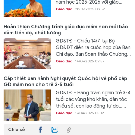
năm học 2025-2026 với giáo...
Giáo dục
28/07/2025 08:52
Hoàn thiện Chương trình giáo dục mầm non mới bảo
đảm tiến độ, chất lượng
GD&TĐ - Chiều 14/7, tại Bộ
GD&ĐT diễn ra cuộc họp của Ban
Chỉ đạo, Ban Soạn thảo Chương...
Giáo dục
14/07/2025 09:57
Cấp thiết ban hành Nghị quyết Quốc hội về phổ cập
GD mầm non cho trẻ 3-5 tuổi
GD&TĐ - Hàng trăm nghìn trẻ 3-4
tuổi các vùng khó khăn, dân tộc
thiểu số, con lao động tự do…...
Giáo dục
17/04/2025 05:12
Chia sẻ