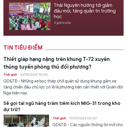
Thái Nguyên hướng tới giảm
đầu mối, tăng quản trị trường
học
3 giờ trước
TIN TIÊU ĐIỂM
Thiết giáp hạng nặng trên khung T-72 xuyên
thủng tuyến phòng thủ đối phương?
Thế giới
16/07/2024 10:00
GD&TĐ - Những xe bọc thép chở quân sử dụng khung gầm xe
tăng chiến đấu chủ lực có lẽ là phương tiện cần thiết với Quân đội
Nga hiện nay.
Sẽ gọi tái ngũ hàng trăm tiêm kích MiG-31 trong kho
dự trữ?
Thế giới
17/07/2024 06:00
GD&TĐ - Các nguồn thông tin mở cho