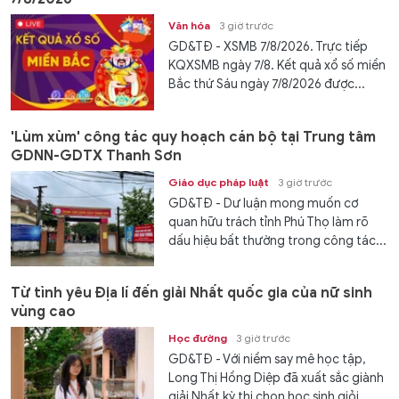
Văn hóa
3 giờ trước
GD&TĐ - XSMB 7/8/2026. Trực tiếp
KQXSMB ngày 7/8. Kết quả xổ số miền
Bắc thứ Sáu ngày 7/8/2026 được...
'Lùm xùm' công tác quy hoạch cán bộ tại Trung tâm
GDNN-GDTX Thanh Sơn
Giáo dục pháp luật
3 giờ trước
GD&TĐ - Dư luận mong muốn cơ
quan hữu trách tỉnh Phú Thọ làm rõ
dấu hiệu bất thường trong công tác...
Từ tình yêu Địa lí đến giải Nhất quốc gia của nữ sinh
vùng cao
Học đường
3 giờ trước
GD&TĐ - Với niềm say mê học tập,
Long Thị Hồng Diệp đã xuất sắc giành
giải Nhất kỳ thi chọn học sinh giỏi...