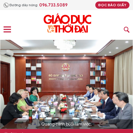
096.733.5089
Đường dây nóng:
ĐỌC BÁO GIẤY
Quang cảnh buổi làm việc.