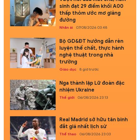
sinh đạt 29 điểm khối A00
thấp thỏm ước mơ giảng
đường
Nhân ái
07/08/2026 03:48
Bộ GD&ĐT hướng dẫn rèn
luyện thể chất, thực hành
nghệ thuật trong nhà
trường
Giáo dục
8 giờ trước
Nga thành lập Lữ đoàn đặc
nhiệm Ukraine
Thế giới
06/08/2026 23:13
Real Madrid sở hữu tân binh
đắt giá nhất lịch sử
Thể thao
06/08/2026 23:03