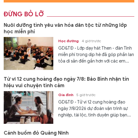
ĐỪNG BỎ LỠ
Nuôi dưỡng tình yêu văn hóa dân tộc từ những lớp
học miễn phí
Học đường
4 giờ trước
GD&TĐ - Lớp dạy hát Then - đàn Tính
miễn phí trong dịp hè đã góp phần lan
tỏa di sản đến gần hơn với các em...
Tử vi 12 cung hoàng đạo ngày 7/8: Bảo Bình nhận tín
hiệu vui chuyện tình cảm
Gia đình
5 giờ trước
GD&TĐ - Tử vi 12 cung hoàng đạo
ngày 7/8/2026 dự đoán vận trình sự
nghiệp, tài lộc, tình duyên giúp bạn...
Cánh buồm đỏ Quảng Ninh