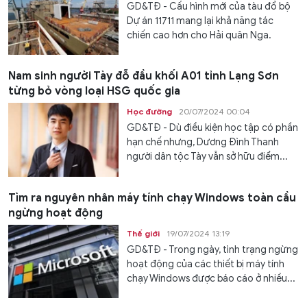
GD&TĐ - Cấu hình mới của tàu đổ bộ
Dự án 11711 mang lại khả năng tác
chiến cao hơn cho Hải quân Nga.
Nam sinh người Tày đỗ đầu khối A01 tỉnh Lạng Sơn
từng bỏ vòng loại HSG quốc gia
Học đường
20/07/2024 00:04
GD&TĐ - Dù điều kiện học tập có phần
hạn chế nhưng, Dương Đình Thanh
người dân tộc Tày vẫn sở hữu điểm...
Tìm ra nguyên nhân máy tính chạy Windows toàn cầu
ngừng hoạt động
Thế giới
19/07/2024 13:19
GD&TĐ - Trong ngày, tình trạng ngừng
hoạt động của các thiết bị máy tính
chạy Windows được báo cáo ở nhiều...