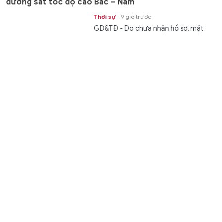
đường sắt tốc độ cao Bắc – Nam
Thời sự
9 giờ trước
GD&TĐ - Do chưa nhận hồ sơ, mặt
bằng Dự án đường sắt tốc độ cao Bắc
– Nam, TP Huế xin chuyển hơn 4.000...
Bệnh viện Sản - Nhi An Giang tiếp nhận 200 đơn vị
máu
Chuyển động
9 giờ trước
GD&TĐ - Bệnh viện Sản - Nhi An
Giang (tỉnh An Giang) tiếp nhận 200
đơn vị máu tại chương trình hiến...
Hưng Yên đẩy nhanh tiến độ lấy mẫu hài cốt liệt sĩ
Thời sự
9 giờ trước
GD&TĐ - Hưng Yên đang khẩn trương
triển khai Chiến dịch “500 ngày đêm
tìm kiếm, quy tập và xác định danh...