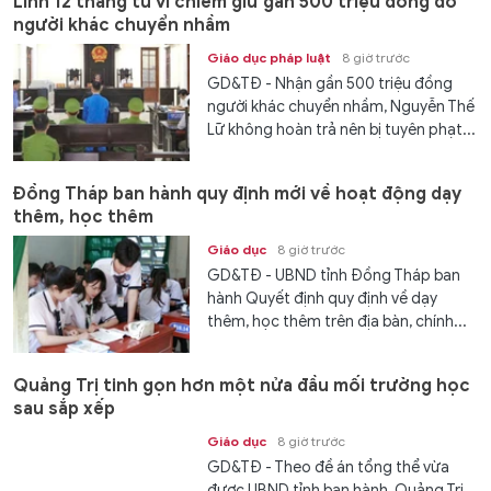
Lĩnh 12 tháng tù vì chiếm giữ gần 500 triệu đồng do
người khác chuyển nhầm
Giáo dục pháp luật
8 giờ trước
GD&TĐ - Nhận gần 500 triệu đồng
người khác chuyển nhầm, Nguyễn Thế
Lữ không hoàn trả nên bị tuyên phạt...
Đồng Tháp ban hành quy định mới về hoạt động dạy
thêm, học thêm
Giáo dục
8 giờ trước
GD&TĐ - UBND tỉnh Đồng Tháp ban
hành Quyết định quy định về dạy
thêm, học thêm trên địa bàn, chính...
Quảng Trị tinh gọn hơn một nửa đầu mối trường học
sau sắp xếp
Giáo dục
8 giờ trước
GD&TĐ - Theo đề án tổng thể vừa
được UBND tỉnh ban hành, Quảng Trị