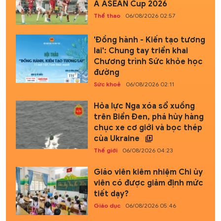
A ASEAN Cup 2026
Thể thao
06/08/2026 02:57
'Đồng hành - Kiến tạo tương
lai': Chung tay triển khai
Chương trình Sức khỏe học
đường
Sức khoẻ
06/08/2026 02:11
Hỏa lực Nga xóa sổ xuồng
trên Biển Đen, phá hủy hàng
chục xe cơ giới và bọc thép
của Ukraine
Thế giới
06/08/2026 04:23
Giáo viên kiêm nhiệm Chi ủy
viên có được giảm định mức
tiết dạy?
Giáo dục
06/08/2026 05:46