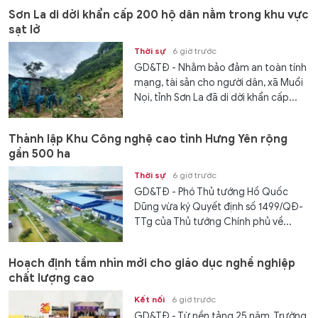
Sơn La di dời khẩn cấp 200 hộ dân nằm trong khu vực
sạt lở
Thời sự
6 giờ trước
GD&TĐ - Nhằm bảo đảm an toàn tính
mạng, tài sản cho người dân, xã Muổi
Nọi, tỉnh Sơn La đã di dời khẩn cấp...
Thành lập Khu Công nghệ cao tỉnh Hưng Yên rộng
gần 500 ha
Thời sự
6 giờ trước
GD&TĐ - Phó Thủ tướng Hồ Quốc
Dũng vừa ký Quyết định số 1499/QĐ-
TTg của Thủ tướng Chính phủ về...
Hoạch định tầm nhìn mới cho giáo dục nghề nghiệp
chất lượng cao
Kết nối
6 giờ trước
GD&TĐ - Từ nền tảng 25 năm, Trường