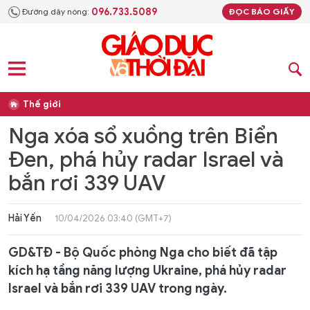
096.733.5089
Đường dây nóng:
ĐỌC BÁO GIẤY
Thế giới
Nga xóa sổ xuồng trên Biển
Đen, phá hủy radar Israel và
bắn rơi 339 UAV
Hải Yến
10/04/2026 03:40 (GMT+7)
GD&TĐ - Bộ Quốc phòng Nga cho biết đã tập
kích hạ tầng năng lượng Ukraine, phá hủy radar
Israel và bắn rơi 339 UAV trong ngày.