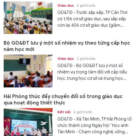
Giáo dục
2 giờ trước
GD&TĐ - Trước sắp xếp, TP Cần Thơ
có 1.156 cơ sở giáo dục, sau sắp xếp
còn lại 406 cơ sở giáo dục (giảm...
Bộ GD&ĐT lưu ý một số nhiệm vụ theo từng cấp học
năm học mới
Giáo dục
2 giờ trước
GD&TĐ - Bộ GD&ĐT lưu ý một số
nhiệm vụ trọng tâm đối với cấp tiểu
học, trung học cơ sở và trung học...
Hải Phòng thúc đẩy chuyển đổi số trong giáo dục
qua hoạt động thiết thực
Kết nối
2 giờ trước
GD&TĐ - Xã Tân Minh, TP Hải Phòng tổ
chức thành công Ngày hội “Học sinh
Tân Minh - Chạm công nghệ, vững...