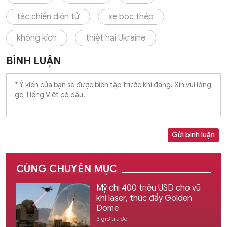
tác chiến điện tử
xe bọc thép
không kích
thiệt hại Ukraine
BÌNH LUẬN
Gửi bình luận
CÙNG CHUYÊN MỤC
Mỹ chi 400 triệu USD cho vũ
khí laser, thúc đẩy Golden
Dome
3 giờ trước