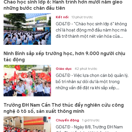
Chào học sinh lớp 6: Hành trình hơn mười năm gieo
những bước chân đầu tiên
Kết nối
13 phút trước
GD&TĐ - "Chào học sinh lớp 6" không
chỉ là hoạt động mở đầu năm học mà
đã trở thành một nét văn hóa của...
Ninh Bình sắp xếp trường học, hơn 9.000 người chịu
tác động
Giáo dục
42 phút trước
GD&TĐ - Việc lựa chọn cán bộ quản lý,
bố trí nhân sự dôi dư là một trong
những vấn đề đặt ra khi sắp xếp...
Trường ĐH Nam Cần Thơ thúc đẩy nghiên cứu công
nghệ ô tô số, sản xuất thông minh
Chuyển động
1 giờ trước
GD&TĐ - Ngày 8/8, Trường ĐH Nam