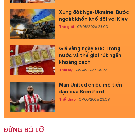
Xung đột Nga-Ukraine: Bước
ngoặt khốn khổ đối với Kiev
Thế giới
07/08/2026 23:00
Giá vàng ngày 8/8: Trong
nước và thế giới rút ngắn
khoảng cách
Thời sự
08/08/2026 00:32
Man United chiêu mộ tiền
đạo của Brentford
Thể thao
07/08/2026 23:09
ĐỪNG BỎ LỠ