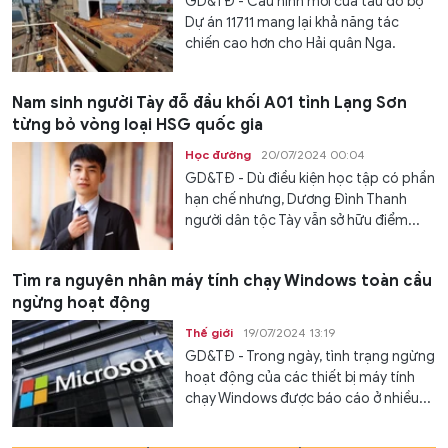
GD&TĐ - Cấu hình mới của tàu đổ bộ
Dự án 11711 mang lại khả năng tác
chiến cao hơn cho Hải quân Nga.
Nam sinh người Tày đỗ đầu khối A01 tỉnh Lạng Sơn
từng bỏ vòng loại HSG quốc gia
Học đường
20/07/2024 00:04
GD&TĐ - Dù điều kiện học tập có phần
hạn chế nhưng, Dương Đình Thanh
người dân tộc Tày vẫn sở hữu điểm...
Tìm ra nguyên nhân máy tính chạy Windows toàn cầu
ngừng hoạt động
Thế giới
19/07/2024 13:19
GD&TĐ - Trong ngày, tình trạng ngừng
hoạt động của các thiết bị máy tính
chạy Windows được báo cáo ở nhiều...