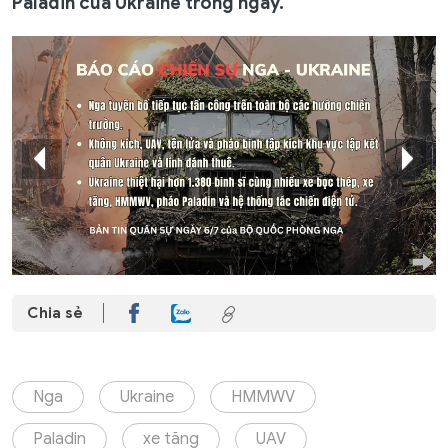
Paladin của Ukraine trong ngày.
Chia sẻ
Nga
Ukraine
HMMWV
Paladin
xe tăng
UAV