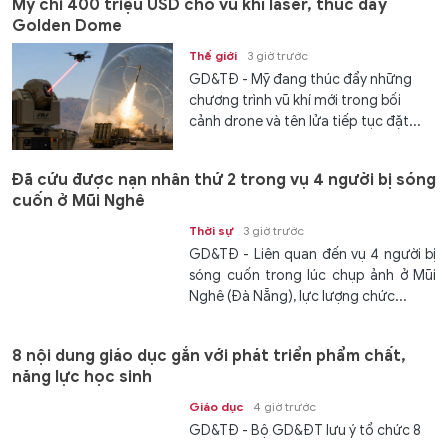
Mỹ chi 400 triệu USD cho vũ khí laser, thúc đẩy
Golden Dome
Thế giới
3 giờ trước
GD&TĐ - Mỹ đang thúc đẩy những
chương trình vũ khí mới trong bối
cảnh drone và tên lửa tiếp tục đặt...
Đã cứu được nạn nhân thứ 2 trong vụ 4 người bị sóng
cuốn ở Mũi Nghê
Thời sự
3 giờ trước
GD&TĐ - Liên quan đến vụ 4 người bị
sóng cuốn trong lúc chụp ảnh ở Mũi
Nghê (Đà Nẵng), lực lượng chức...
8 nội dung giáo dục gắn với phát triển phẩm chất,
năng lực học sinh
Giáo dục
4 giờ trước
GD&TĐ - Bộ GD&ĐT lưu ý tổ chức 8