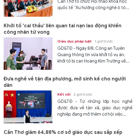
Cần Thơ tổ chức Hội thảo khoa học
quốc tế “Xu hướng công nghệ ô tô...
Khởi tố 'cai thầu' liên quan tai nạn lao động khiến
công nhân tử vong
Giáo dục pháp luật
1 giờ trước
GD&TĐ - Ngày 8/8, Công an Tuyên
Quang thông tin vừa khởi tố vụ án,
khởi tố bị can Hoàng Kim Trường về...
Đưa nghề về tận địa phương, mở sinh kế cho người
dân
Kết nối
2 giờ trước
GD&TĐ - Từ những lớp học nghề
được đưa về tận xã, giáo dục nghề
nghiệp đang mở thêm cơ hội việc...
Cần Thơ giảm 64,88% cơ sở giáo dục sau sắp xếp