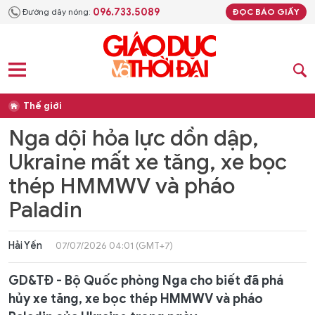
096.733.5089
Đường dây nóng:
ĐỌC BÁO GIẤY
Thế giới
Nga dội hỏa lực dồn dập,
Ukraine mất xe tăng, xe bọc
thép HMMWV và pháo
Paladin
Hải Yến
07/07/2026 04:01 (GMT+7)
GD&TĐ - Bộ Quốc phòng Nga cho biết đã phá
hủy xe tăng, xe bọc thép HMMWV và pháo