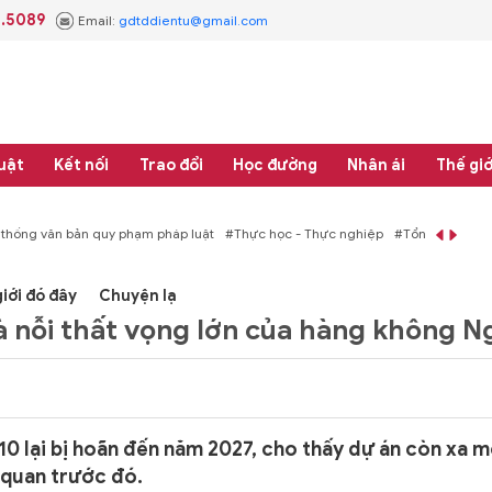
3.5089
Email:
gdtddientu@gmail.com
uật
Kết nối
Trao đổi
Học đường
Nhân ái
Thế giớ
 thống văn bản quy phạm pháp luật
#Thực học - Thực nghiệp
#Tổng rà soát 
iới đó đây
Chuyện lạ
à nỗi thất vọng lớn của hàng không N
 lại bị hoãn đến năm 2027, cho thấy dự án còn xa m
 quan trước đó.