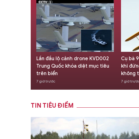
one KVD002
Cụ bà 97 tuổi lập kỷ lục thế giới
Nga đa
ệt mục tiêu
khi đứng trên cánh máy bay giữa
Tu-214
không trung
8 giờ trư
7 giờ trước
TIN TIÊU ĐIỂM