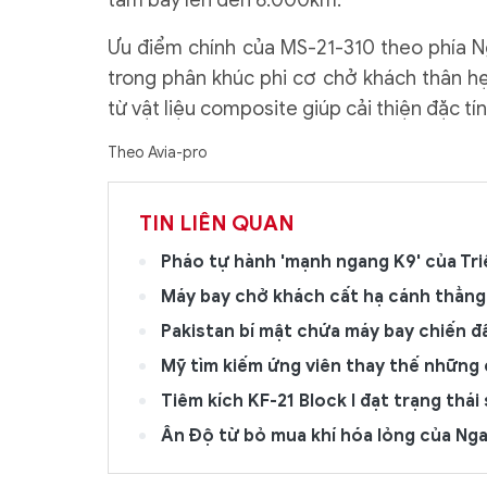
tầm bay lên đến 6.000km.
Ưu điểm chính của MS-21-310 theo phía N
trong phân khúc phi cơ chở khách thân hẹ
từ vật liệu composite giúp cải thiện đặc tí
Theo Avia-pro
TIN LIÊN QUAN
Pháo tự hành 'mạnh ngang K9' của Tri
Máy bay chở khách cất hạ cánh thẳng
Pakistan bí mật chứa máy bay chiến đ
Mỹ tìm kiếm ứng viên thay thế những 
Tiêm kích KF-21 Block I đạt trạng thái
Ấn Độ từ bỏ mua khí hóa lỏng của Nga