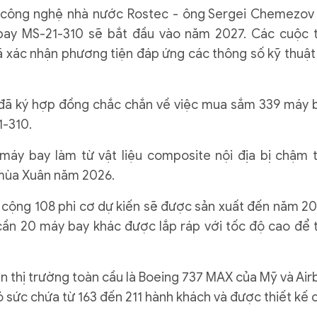
 công nghệ nhà nước Rostec - ông Sergei Chemezov
 bay MS-21-310 sẽ bắt đầu vào năm 2027. Các cuộc 
 xác nhận phương tiện đáp ứng các thông số kỹ thuật
 đã ký hợp đồng chắc chắn về việc mua sắm 339 máy 
1-310.
áy bay làm từ vật liệu composite nội địa bị chậm t
 mùa Xuân năm 2026.
 cộng 108 phi cơ dự kiến ​​sẽ được sản xuất đến năm 20
cần 20 máy bay khác được lắp ráp với tốc độ cao để 
ên thị trường toàn cầu là Boeing 737 MAX của Mỹ và Air
 sức chứa từ 163 đến 211 hành khách và được thiết kế 