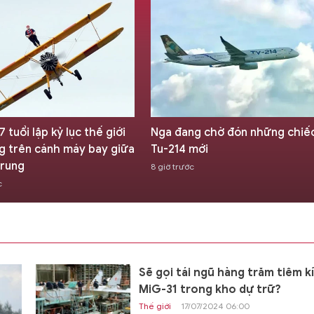
ng chờ đón những chiếc
Chuyên gia Krieger: Cuộc chi
 mới
Iran đã cho thấy Mỹ chỉ là 'hổ
giấy'
ớc
06/08/2026 07:00
Sẽ gọi tái ngũ hàng trăm tiêm k
MiG-31 trong kho dự trữ?
Thế giới
17/07/2024 06:00