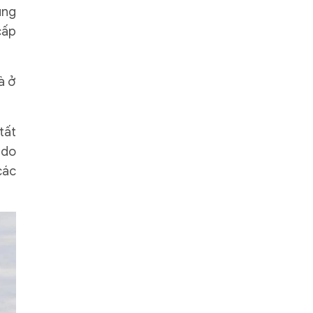
úng
cấp
à ở
tất
 do
các