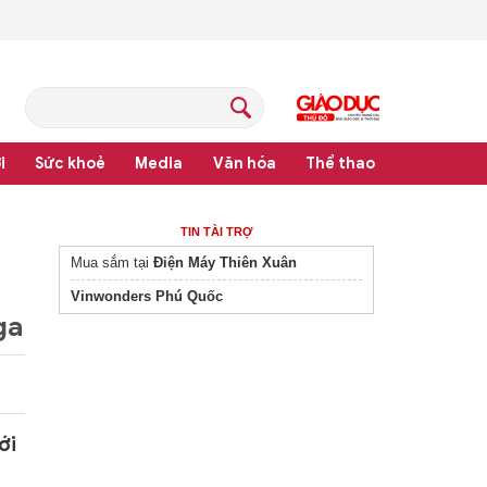
i
Sức khoẻ
Media
Văn hóa
Thể thao
hệ thống văn bản quy phạm pháp luật
TIN TÀI TRỢ
Mua sắm tại
Điện Máy Thiên Xuân
Vinwonders Phú Quốc
ga
ới