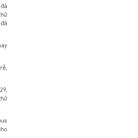
 đã
thử
 đã
bay
rễ,
29,
thử
bus
cho