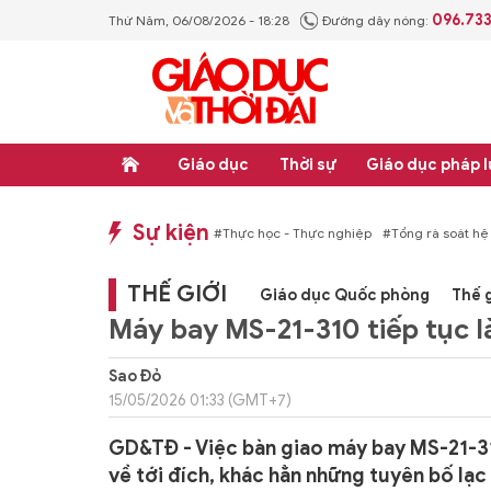
096.73
Thứ Năm, 06/08/2026 - 18:28
Đường dây nóng:
Giáo dục
Thời sự
Giáo dục pháp l
Sự kiện
hống văn bản quy phạm pháp luật
#Thực học - Thực nghiệp
#Tổng rà soát hệ
THẾ GIỚI
Giáo dục Quốc phòng
Thế g
Máy bay MS-21-310 tiếp tục l
Sao Đỏ
15/05/2026 01:33 (GMT+7)
GD&TĐ - Việc bàn giao máy bay MS-21-310
về tới đích, khác hẳn những tuyên bố lạc