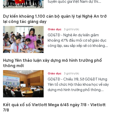
tuyển quốc gia Việt Nam dự thi...
Dự kiến khoảng 1.100 cán bộ quản lý tại Nghệ An trở
lại công tác giảng dạy
Giáo dục
3 giờ trước
GD&TĐ - Nghệ An dự kiến giảm
khoảng 47% đầu mối cơ sở giáo dục
công lập, sau sắp xếp sẽ có khoảng...
Hưng Yên thảo luận xây dựng mô hình trường phổ
thông mới
Giáo dục
3 giờ trước
GD&TĐ - Chiều 7/8, Sở GD&ĐT Hưng
Yên tổ chức Hội thảo khoa học về xây
dựng mô hình trường phổ thông...
Kết quả xổ số Vietlott Mega 6/45 ngày 7/8 - Vietlott
7/8