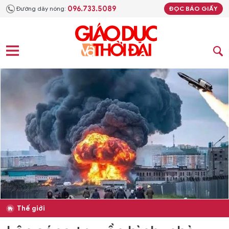
096.733.5089
Đường dây nóng:
ĐỌC BÁO GIẤY
Thế giới