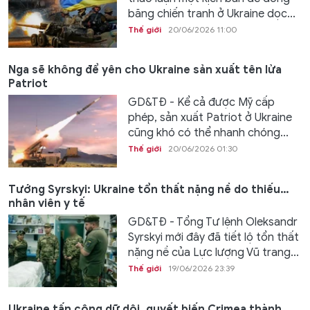
băng chiến tranh ở Ukraine dọc...
Thế giới
20/06/2026 11:00
Nga sẽ không để yên cho Ukraine sản xuất tên lửa
Patriot
GD&TĐ - Kể cả được Mỹ cấp
phép, sản xuất Patriot ở Ukraine
cũng khó có thể nhanh chóng...
Thế giới
20/06/2026 01:30
Tướng Syrskyi: Ukraine tổn thất nặng nề do thiếu…
nhân viên y tế
GD&TĐ - Tổng Tư lệnh Oleksandr
Syrskyi mới đây đã tiết lộ tổn thất
nặng nề của Lực lượng Vũ trang...
Thế giới
19/06/2026 23:39
Ukraine tấn công dữ dội, quyết biến Crimea thành