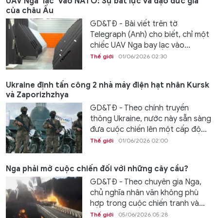
UAV Nga ‘lạc’ vào NATO: Sự bất lực và đạo đức giả
của châu Âu
GD&TĐ - Bài viết trên tờ
Telegraph (Anh) cho biết, chỉ một
chiếc UAV Nga bay lạc vào...
Thế giới
01/06/2026 02:30
Ukraine định tấn công 2 nhà máy điện hạt nhân Kursk
và Zaporizhzhya
GD&TĐ - Theo chính truyền
thông Ukraine, nước này sẵn sàng
đưa cuộc chiến lên một cấp độ...
Thế giới
01/06/2026 02:00
Nga phải mở cuộc chiến đối với những cây cầu?
GD&TĐ - Theo chuyên gia Nga,
chủ nghĩa nhân văn không phù
hợp trong cuộc chiến tranh và...
Thế giới
05/06/2026 05:28