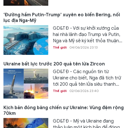
‘Đường hầm Putin-Trump’ xuyên eo biển Bering, nối
lục địa Nga-Mỹ
GD&TĐ - Với sự khởi xướng của
hai nhà lãnh đạo Trump và Putin,
Nga và Mỹ sẽ ký kết thỏa thuận...
Thế giới
04/06/2026 23:13
Ukraine bất lực trước 200 quả tên lửa Zircon
GD&TĐ - Các nguồn tin từ
Ukraine cho biết, Nga đã tích trữ
tới 200 quả tên lửa siêu thanh...
Thế giới
02/06/2026 23:40
Kịch bản đóng băng chiến sự Ukraine: Vùng đệm rộng
70km
GD&TĐ - Mỹ và Ukraine đang
thảo luận một kịch bản để đóng