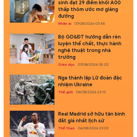
sinh đạt 29 điểm khối A00
thấp thỏm ước mơ giảng
đường
Nhân ái
07/08/2026 03:48
Bộ GD&ĐT hướng dẫn rèn
luyện thể chất, thực hành
nghệ thuật trong nhà
trường
Giáo dục
07/08/2026 05:02
Nga thành lập Lữ đoàn đặc
nhiệm Ukraine
Thế giới
06/08/2026 23:13
Real Madrid sở hữu tân binh
đắt giá nhất lịch sử
Thể thao
06/08/2026 23:03