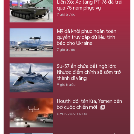
Liên Xô: Xe tăng PT-76 đã trải
qua 75 năm phục vụ
7 giờ trước
Mỹ đã khôi phục hoàn toàn
quyền truy cập dữ liệu tình
báo cho Ukraine
7 giờ trước
Su-57 ẩn chứa bất ngờ lớn:
Nhược điểm chính sẽ sớm trở
thành dĩ vãng
9 giờ trước
Houthi dội tên lửa, Yemen bên
bờ cuộc chiến mới
07/08/2026 07:00