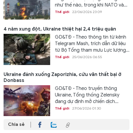
như thế nào, trong khi NATO và...
Thế giới
22/06/2026 23:09
4 năm xung đột, Ukraine thiệt hại 2,4 triệu quân
GD&TĐ - Theo thông tin từ kênh
Telegram Mash, trích dẫn dữ liệu
từ Bộ Tổng tham mưu Lực lượng...
Thế giới
25/06/2026 06:55
Ukraine đánh xuống Zaporizhia, cứu vãn thất bại ở
Donbass
GD&TĐ - Theo truyền thông
Ukraine, Tổng thống Zelensky
đang dự định mở chiến dịch...
Thế giới
27/06/2026 01:30
Chia sẻ