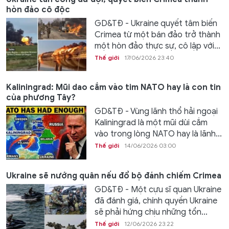
hòn đảo cô độc
GD&TĐ - Ukraine quyết tâm biến
Crimea từ một bán đảo trở thành
một hòn đảo thực sự, cô lập với...
Thế giới
17/06/2026 23:40
Kaliningrad: Mũi dao cắm vào tim NATO hay là con tin
của phương Tây?
GD&TĐ - Vùng lãnh thổ hải ngoại
Kaliningrad là một mũi dùi cắm
vào trong lòng NATO hay là lãnh...
Thế giới
14/06/2026 03:00
Ukraine sẽ nướng quân nếu đổ bộ đánh chiếm Crimea
GD&TĐ - Một cựu sĩ quan Ukraine
đã đánh giá, chính quyền Ukraine
sẽ phải hứng chịu những tổn...
Thế giới
12/06/2026 23:22