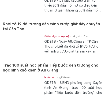
GD&TĐ - Cà Mau sắp xếp giảm tối
thiểu 30% đầu mối, nơi có điều kiện
thuận lợi giảm khoảng 50% đầu mối...
Khởi tố 19 đối tượng dàn cảnh cướp giật dây chuyền
tại Cần Thơ
Giáo dục pháp luật
4 giờ trước
GD&TĐ - Ngày 7/8, Công an TP Cần
Thơ cho biết đã khởi tố 19 đối tượng
về hành vi cướp giật tài sản xảy ra...
Trao 100 suất học phẩm Tiếp bước đến trường cho
học sinh khó khăn ở An Giang
Nhân ái
4 giờ trước
GD&TĐ - UBND phường Long Xuyên
(tỉnh An Giang) trao 100 suất học
phẩm "Tiếp bước đến trường" cho
các...