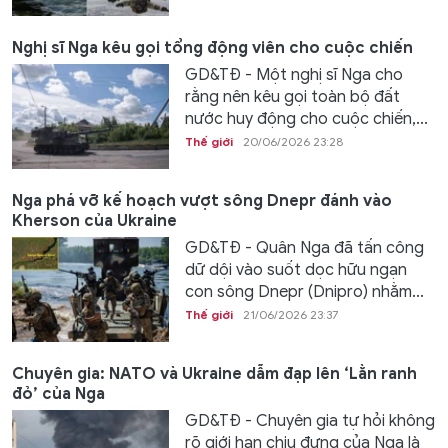
Nghị sĩ Nga kêu gọi tổng động viên cho cuộc chiến
GD&TĐ - Một nghị sĩ Nga cho
rằng nên kêu gọi toàn bộ đất
nước huy động cho cuộc chiến,...
Thế giới
20/06/2026 23:28
Nga phá vỡ kế hoạch vượt sông Dnepr đánh vào
Kherson của Ukraine
GD&TĐ - Quân Nga đã tấn công
dữ dội vào suốt dọc hữu ngạn
con sông Dnepr (Dnipro) nhằm...
Thế giới
21/06/2026 23:37
Chuyên gia: NATO và Ukraine dẫm đạp lên ‘Lằn ranh
đỏ’ của Nga
GD&TĐ - Chuyên gia tự hỏi không
rõ giới hạn chịu đựng của Nga là