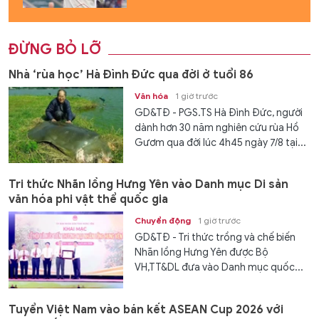
ĐỪNG BỎ LỠ
Nhà ‘rùa học’ Hà Đình Đức qua đời ở tuổi 86
Văn hóa
1 giờ trước
GD&TĐ - PGS.TS Hà Đình Đức, người
dành hơn 30 năm nghiên cứu rùa Hồ
Gươm qua đời lúc 4h45 ngày 7/8 tại...
Tri thức Nhãn lồng Hưng Yên vào Danh mục Di sản
văn hóa phi vật thể quốc gia
Chuyển động
1 giờ trước
GD&TĐ - Tri thức trồng và chế biến
Nhãn lồng Hưng Yên được Bộ
VH,TT&DL đưa vào Danh mục quốc...
Tuyển Việt Nam vào bán kết ASEAN Cup 2026 với