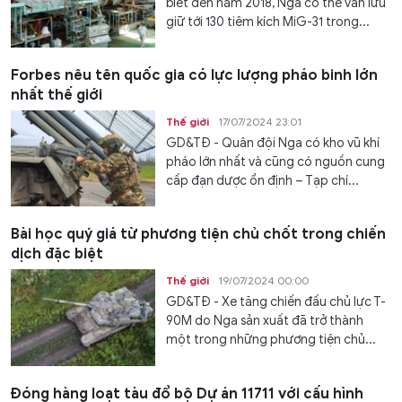
biết đến năm 2018, Nga có thể vẫn lưu
giữ tới 130 tiêm kích MiG-31 trong...
Forbes nêu tên quốc gia có lực lượng pháo binh lớn
nhất thế giới
Thế giới
17/07/2024 23:01
GD&TĐ - Quân đội Nga có kho vũ khí
pháo lớn nhất và cũng có nguồn cung
cấp đạn dược ổn định – Tạp chí...
Bài học quý giá từ phương tiện chủ chốt trong chiến
dịch đặc biệt
Thế giới
19/07/2024 00:00
GD&TĐ - Xe tăng chiến đấu chủ lực T-
90M do Nga sản xuất đã trở thành
một trong những phương tiện chủ...
Đóng hàng loạt tàu đổ bộ Dự án 11711 với cấu hình