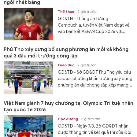
ngôi nhất bảng
Thể thao
2 giờ trước
GD&TĐ - Thắng ấn tượng
Campuchia, tuyển Việt Nam đoạt vé
vào bán kết ASEAN Cup 2026 với...
Phú Thọ xây dựng bổ sung phương án mỗi xã không
quá 3 đầu mối trường công lập
Giáo dục
2 giờ trước
GD&TĐ - Sở GD&ĐT Phú Thọ yêu cầu
các xã, phường khẩn trương xây dựng
phương án dự phòng sắp xếp mạng...
Việt Nam giành 7 huy chương tại Olympic Trí tuệ nhân
tạo quốc tế 2026
Học đường
2 giờ trước
GD&TĐ - Ngày 7/8, Bộ GD&ĐT nhận
được thông tin về kết quả thi của Đội