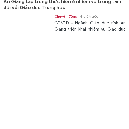
An Giang tập trung thực hiện 6 nhiệm vụ trọng tâm
đối với Giáo dục Trung học
Chuyển động
4 giờ trước
GD&TĐ - Ngành Giáo dục tỉnh An
Giang triển khai nhiệm vụ Giáo dục
Trung học năm học 2026 - 2027 với...
Khoản nợ sau bục giảng: Biết đòi ai?
Giáo dục
5 giờ trước
GD&TĐ - Sau những tiết dạy vượt
định mức, giáo viên không chỉ chờ tiền
công mà còn phải tự lần theo hồ sơ...
Nghệ An gặp mặt, tuyên dương học sinh đạt giải
Olympic quốc tế và khu vực
Học đường
5 giờ trước
GD&TĐ - Chiều 7/8, UBND tỉnh Nghệ
An tổ chức gặp mặt, tuyên dương các