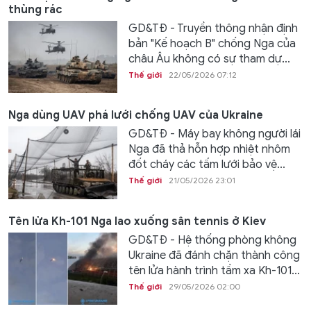
thùng rác
GD&TĐ - Truyền thông nhận định
bản "Kế hoạch B" chống Nga của
châu Âu không có sự tham dự...
Thế giới
22/05/2026 07:12
Nga dùng UAV phá lưới chống UAV của Ukraine
GD&TĐ - Máy bay không người lái
Nga đã thả hỗn hợp nhiệt nhôm
đốt cháy các tấm lưới bảo vệ...
Thế giới
21/05/2026 23:01
Tên lửa Kh-101 Nga lao xuống sân tennis ở Kiev
GD&TĐ - Hệ thống phòng không
Ukraine đã đánh chặn thành công
tên lửa hành trình tầm xa Kh-101...
Thế giới
29/05/2026 02:00