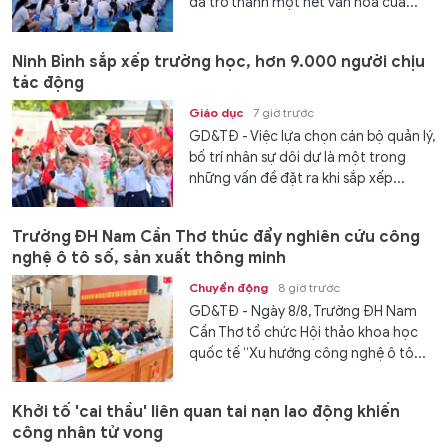
đã trở thành một nét văn hóa của...
Ninh Bình sắp xếp trường học, hơn 9.000 người chịu
tác động
Giáo dục
7 giờ trước
GD&TĐ - Việc lựa chọn cán bộ quản lý,
bố trí nhân sự dôi dư là một trong
những vấn đề đặt ra khi sắp xếp...
Trường ĐH Nam Cần Thơ thúc đẩy nghiên cứu công
nghệ ô tô số, sản xuất thông minh
Chuyển động
8 giờ trước
GD&TĐ - Ngày 8/8, Trường ĐH Nam
Cần Thơ tổ chức Hội thảo khoa học
quốc tế “Xu hướng công nghệ ô tô...
Khởi tố 'cai thầu' liên quan tai nạn lao động khiến
công nhân tử vong