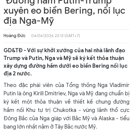
‘Đường hầm Putin-Trump’
xuyên eo biển Bering, nối lục
địa Nga-Mỹ
Hoàng Đức
04/06/2026 23:13 (GMT+7)
GD&TĐ - Với sự khởi xướng của hai nhà lãnh đạo
Trump và Putin, Nga và Mỹ sẽ ký kết thỏa thuận
xây dựng đường hầm dưới eo biển Bering nối lục
địa 2 nước.
Theo đặc phái viên của Tổng thống Nga Vladimir
Putin là ông Kirill Dmitriev, Nga và Mỹ đang chuẩn bị
ký kết một thỏa thuận về thiết kế chung đường
hầm nối Khu tự trị Chukotka - vùng lãnh thổ cực
Đông Bắc của Nga giáp với Bắc Mỹ và Alaska - tiểu
bang lớn nhất nằm ở Tây Bắc nước Mỹ.