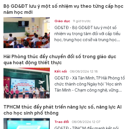
Bộ GD&ĐT lưu ý một số nhiệm vụ theo từng cấp học
năm học mới
Giáo dục
9 giờ trước
GD&TĐ - Bộ GD&ĐT lưu ý một số
nhiệm vụ trọng tâm đối với cấp tiểu
học, trung học cơ sở và trung học...
Hải Phòng thúc đẩy chuyển đổi số trong giáo dục
qua hoạt động thiết thực
Kết nối
08/08/2026 12:18
GD&TĐ - Xã Tân Minh, TP Hải Phòng tổ
chức thành công Ngày hội “Học sinh
Tân Minh - Chạm công nghệ, vững...
TPHCM thúc đẩy phát triển năng lực số, năng lực AI
cho học sinh phổ thông
Trao đổi
08/08/2026 12:07
GD&TĐ - TPHCM đẩy mạnh kết nối