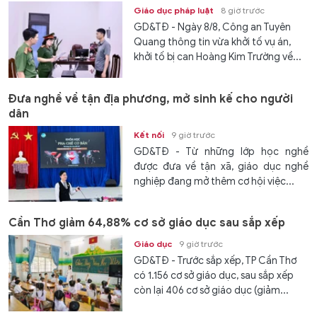
Giáo dục pháp luật
8 giờ trước
GD&TĐ - Ngày 8/8, Công an Tuyên
Quang thông tin vừa khởi tố vụ án,
khởi tố bị can Hoàng Kim Trường về...
Đưa nghề về tận địa phương, mở sinh kế cho người
dân
Kết nối
9 giờ trước
GD&TĐ - Từ những lớp học nghề
được đưa về tận xã, giáo dục nghề
nghiệp đang mở thêm cơ hội việc...
Cần Thơ giảm 64,88% cơ sở giáo dục sau sắp xếp
Giáo dục
9 giờ trước
GD&TĐ - Trước sắp xếp, TP Cần Thơ
có 1.156 cơ sở giáo dục, sau sắp xếp
còn lại 406 cơ sở giáo dục (giảm...