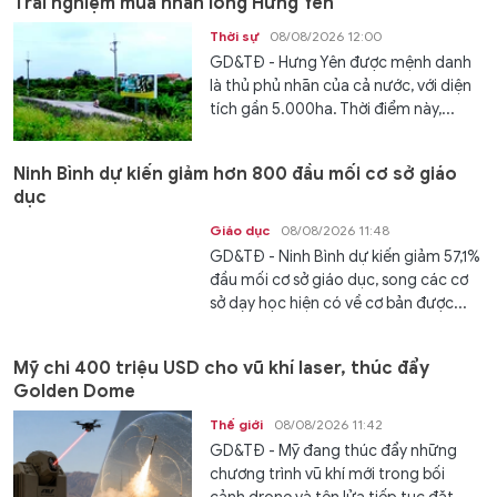
Trải nghiệm mùa nhãn lồng Hưng Yên
Thời sự
08/08/2026 12:00
GD&TĐ - Hưng Yên được mệnh danh
là thủ phủ nhãn của cả nước, với diện
tích gần 5.000ha. Thời điểm này,...
Ninh Bình dự kiến giảm hơn 800 đầu mối cơ sở giáo
dục
Giáo dục
08/08/2026 11:48
GD&TĐ - Ninh Bình dự kiến giảm 57,1%
đầu mối cơ sở giáo dục, song các cơ
sở dạy học hiện có về cơ bản được...
Mỹ chi 400 triệu USD cho vũ khí laser, thúc đẩy
Golden Dome
Thế giới
08/08/2026 11:42
GD&TĐ - Mỹ đang thúc đẩy những
chương trình vũ khí mới trong bối