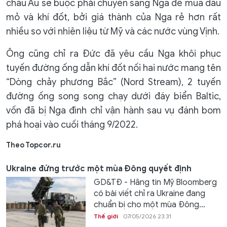
châu Âu sẽ buộc phải chuyển sang Nga để mua dầu
mỏ và khí đốt, bởi giá thành của Nga rẻ hơn rất
nhiều so với nhiên liệu từ Mỹ và các nước vùng Vịnh.
Ông cũng chỉ ra Đức đã yêu cầu Nga khôi phục
tuyến đường ống dẫn khí đốt nối hai nước mang tên
“Dòng chảy phương Bắc” (Nord Stream), 2 tuyến
đường ống song song chạy dưới đáy biển Baltic,
vốn đã bị Nga đình chỉ vận hành sau vụ đánh bom
phá hoại vào cuối tháng 9/2022.
Theo Topcor.ru
Ukraine đứng trước một mùa Đông quyết định
GD&TĐ - Hãng tin Mỹ Bloomberg
có bài viết chỉ ra Ukraine đang
chuẩn bị cho một mùa Đông...
Thế giới
07/05/2026 23:31