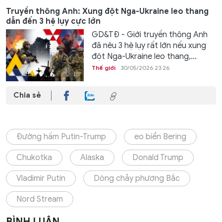
Truyền thông Anh: Xung đột Nga-Ukraine leo thang
dẫn đến 3 hệ lụy cực lớn
GD&TĐ - Giới truyền thông Anh
đã nêu 3 hệ lụy rất lớn nếu xung
đột Nga-Ukraine leo thang,...
Thế giới
30/05/2026 23:26
Chia sẻ
Đường hầm Putin-Trump
eo biển Bering
Chukotka
Alaska
Donald Trump
Vladimir Putin
Dòng chảy phương Bắc
Nord Stream
BÌNH LUẬN