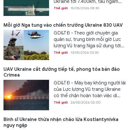
Ukraine tới 7.400km, tàu ngầm...
Thế giới
15/05/2026 08:30
Mỗi giờ Nga tung vào chiến trường Ukraine 830 UAV
GD&TĐ - Theo giới chuyên gia
quân sự, trung bình mỗi giờ Lực
lượng Vũ trang Nga sử dụng tới...
Thế giới
13/05/2026 03:30
UAV Ukraine cắt đường tiếp tế, phong tỏa bán đảo
Crimea
GD&TĐ - Máy bay không người lái
của Lực lượng Vũ trang Ukraine
có thể chặn hoàn toàn việc di...
Thế giới
26/05/2026 02:00
Binh sĩ Ukraine thừa nhận chảo lửa Kostiantynivka
nguy ngập