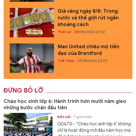
Giá vàng ngày 8/8: Trong
nước và thế giới rút ngắn
khoảng cách
Thời sự
08/08/2026 00:32
Man United chiêu mộ tiền
đạo của Brentford
Thể thao
07/08/2026 23:09
ĐỪNG BỎ LỠ
Chào học sinh lớp 6: Hành trình hơn mười năm gieo
những bước chân đầu tiên
Kết nối
7 giờ trước
GD&TĐ - "Chào học sinh lớp 6" không
chỉ là hoạt động mở đầu năm học mà