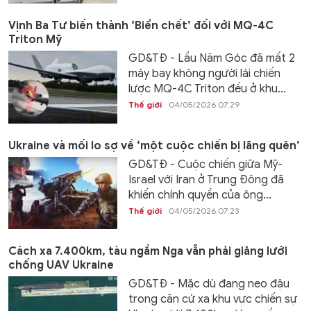
Vịnh Ba Tư biến thành ‘Biển chết’ đối với MQ-4C
Triton Mỹ
GD&TĐ - Lầu Năm Góc đã mất 2
máy bay không người lái chiến
lược MQ-4C Triton đều ở khu...
Thế giới
04/05/2026 07:29
Ukraine và mối lo sợ về ‘một cuộc chiến bị lãng quên’
GD&TĐ - Cuộc chiến giữa Mỹ-
Israel với Iran ở Trung Đông đã
khiến chính quyền của ông...
Thế giới
04/05/2026 07:23
Cách xa 7.400km, tàu ngầm Nga vẫn phải giăng lưới
chống UAV Ukraine
GD&TĐ - Mặc dù đang neo đậu
trong căn cứ xa khu vực chiến sự