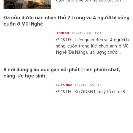
cảnh drone và tên lửa tiếp tục đặt...
Đã cứu được nạn nhân thứ 2 trong vụ 4 người bị sóng
cuốn ở Mũi Nghê
Thời sự
08/08/2026 11:23
GD&TĐ - Liên quan đến vụ 4 người bị
sóng cuốn trong lúc chụp ảnh ở Mũi
Nghê (Đà Nẵng), lực lượng chức...
8 nội dung giáo dục gắn với phát triển phẩm chất,
năng lực học sinh
Giáo dục
08/08/2026 11:12
GD&TĐ - Bộ GD&ĐT lưu ý tổ chức 8
nội dung giáo dục gắn với yêu cầu
phát triển phẩm chất, năng lực học...
Nghệ An đấu giá khu 'đất vàng' có giá khởi điểm hơn
824 tỷ đồng