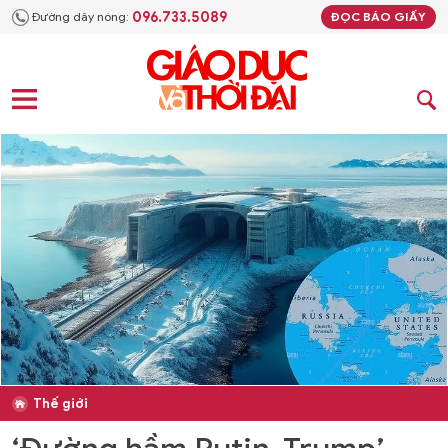
096.733.5089
Đường dây nóng:
ĐỌC BÁO GIẤY
Thế giới