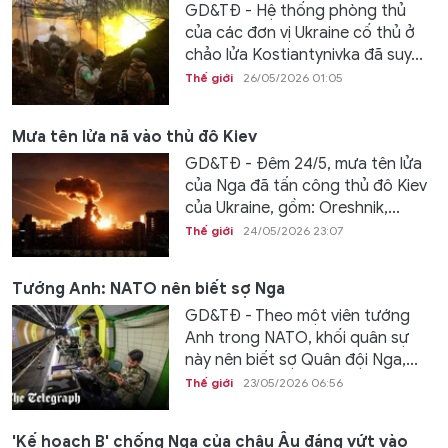
GD&TĐ - Hệ thống phòng thủ
của các đơn vị Ukraine cố thủ ở
chảo lửa Kostiantynivka đã suy...
Thế giới
26/05/2026 01:05
Mưa tên lửa nã vào thủ đô Kiev
GD&TĐ - Đêm 24/5, mưa tên lửa
của Nga đã tấn công thủ đô Kiev
của Ukraine, gồm: Oreshnik,...
Thế giới
24/05/2026 23:07
Tướng Anh: NATO nên biết sợ Nga
GD&TĐ - Theo một viên tướng
Anh trong NATO, khối quân sự
này nên biết sợ Quân đội Nga,...
Thế giới
23/05/2026 06:56
'Kế hoạch B' chống Nga của châu Âu đáng vứt vào