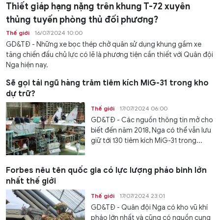
Thiết giáp hạng nặng trên khung T-72 xuyên
thủng tuyến phòng thủ đối phương?
Thế giới
16/07/2024 10:00
GD&TĐ - Những xe bọc thép chở quân sử dụng khung gầm xe
tăng chiến đấu chủ lực có lẽ là phương tiện cần thiết với Quân đội
Nga hiện nay.
Sẽ gọi tái ngũ hàng trăm tiêm kích MiG-31 trong kho
dự trữ?
Thế giới
17/07/2024 06:00
GD&TĐ - Các nguồn thông tin mở cho
biết đến năm 2018, Nga có thể vẫn lưu
giữ tới 130 tiêm kích MiG-31 trong...
Forbes nêu tên quốc gia có lực lượng pháo binh lớn
nhất thế giới
Thế giới
17/07/2024 23:01
GD&TĐ - Quân đội Nga có kho vũ khí
pháo lớn nhất và cũng có nguồn cung