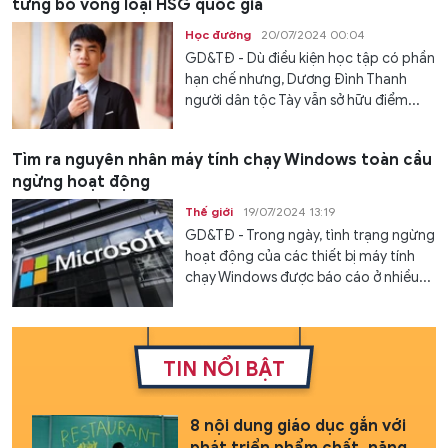
từng bỏ vòng loại HSG quốc gia
Học đường
20/07/2024 00:04
GD&TĐ - Dù điều kiện học tập có phần
hạn chế nhưng, Dương Đình Thanh
người dân tộc Tày vẫn sở hữu điểm...
Tìm ra nguyên nhân máy tính chạy Windows toàn cầu
ngừng hoạt động
Thế giới
19/07/2024 13:19
GD&TĐ - Trong ngày, tình trạng ngừng
hoạt động của các thiết bị máy tính
chạy Windows được báo cáo ở nhiều...
TIN NỔI BẬT
8 nội dung giáo dục gắn với
phát triển phẩm chất, năng