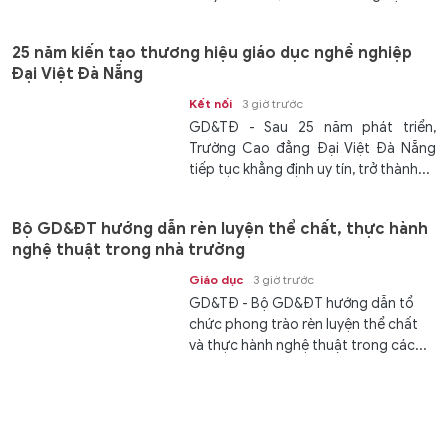
25 năm kiến tạo thương hiệu giáo dục nghề nghiệp
Đại Việt Đà Nẵng
Kết nối
3 giờ trước
GD&TĐ - Sau 25 năm phát triển,
Trường Cao đẳng Đại Việt Đà Nẵng
tiếp tục khẳng định uy tín, trở thành...
Bộ GD&ĐT hướng dẫn rèn luyện thể chất, thực hành
nghệ thuật trong nhà trường
Giáo dục
3 giờ trước
GD&TĐ - Bộ GD&ĐT hướng dẫn tổ
chức phong trào rèn luyện thể chất
và thực hành nghệ thuật trong các...
PhenikaaMec kết nối đào tạo nâng cao năng lực bác
sĩ Y học bào thai