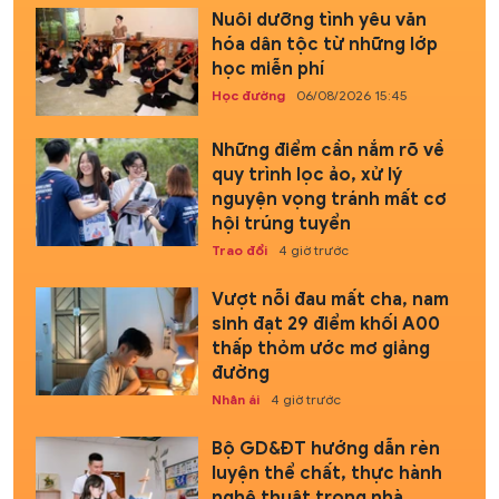
Nuôi dưỡng tình yêu văn
hóa dân tộc từ những lớp
học miễn phí
Học đường
06/08/2026 15:45
Những điểm cần nắm rõ về
quy trình lọc ảo, xử lý
nguyện vọng tránh mất cơ
hội trúng tuyển
Trao đổi
4 giờ trước
Vượt nỗi đau mất cha, nam
sinh đạt 29 điểm khối A00
thấp thỏm ước mơ giảng
đường
Nhân ái
4 giờ trước
Bộ GD&ĐT hướng dẫn rèn
luyện thể chất, thực hành
nghệ thuật trong nhà