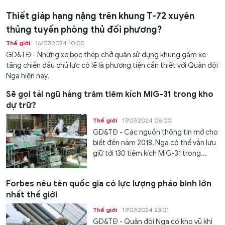
Thiết giáp hạng nặng trên khung T-72 xuyên
thủng tuyến phòng thủ đối phương?
Thế giới
16/07/2024 10:00
GD&TĐ - Những xe bọc thép chở quân sử dụng khung gầm xe
tăng chiến đấu chủ lực có lẽ là phương tiện cần thiết với Quân đội
Nga hiện nay.
Sẽ gọi tái ngũ hàng trăm tiêm kích MiG-31 trong kho
dự trữ?
Thế giới
17/07/2024 06:00
GD&TĐ - Các nguồn thông tin mở cho
biết đến năm 2018, Nga có thể vẫn lưu
giữ tới 130 tiêm kích MiG-31 trong...
Forbes nêu tên quốc gia có lực lượng pháo binh lớn
nhất thế giới
Thế giới
17/07/2024 23:01
GD&TĐ - Quân đội Nga có kho vũ khí