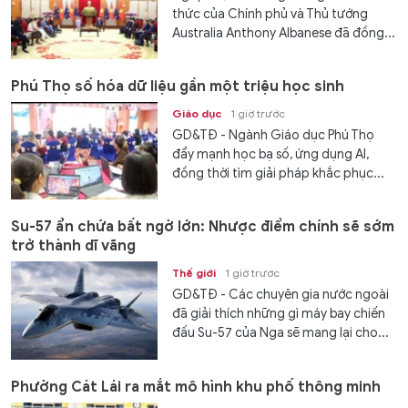
thức của Chính phủ và Thủ tướng
Australia Anthony Albanese đã đồng...
Phú Thọ số hóa dữ liệu gần một triệu học sinh
Giáo dục
1 giờ trước
GD&TĐ - Ngành Giáo dục Phú Thọ
đẩy mạnh học bạ số, ứng dụng AI,
đồng thời tìm giải pháp khắc phục...
Su-57 ẩn chứa bất ngờ lớn: Nhược điểm chính sẽ sớm
trở thành dĩ vãng
Thế giới
1 giờ trước
GD&TĐ - Các chuyên gia nước ngoài
đã giải thích những gì máy bay chiến
đấu Su-57 của Nga sẽ mang lại cho...
Phường Cát Lái ra mắt mô hình khu phố thông minh