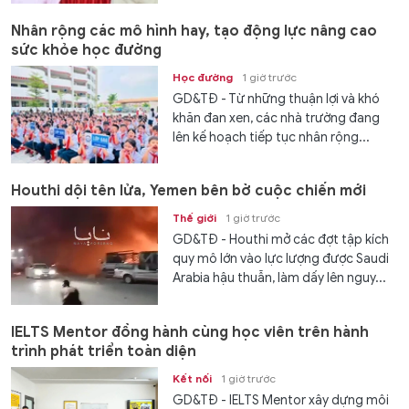
Nhân rộng các mô hình hay, tạo động lực nâng cao
sức khỏe học đường
Học đường
1 giờ trước
GD&TĐ - Từ những thuận lợi và khó
khăn đan xen, các nhà trường đang
lên kế hoạch tiếp tục nhân rộng...
Houthi dội tên lửa, Yemen bên bờ cuộc chiến mới
Thế giới
1 giờ trước
GD&TĐ - Houthi mở các đợt tập kích
quy mô lớn vào lực lượng được Saudi
Arabia hậu thuẫn, làm dấy lên nguy...
IELTS Mentor đồng hành cùng học viên trên hành
trình phát triển toàn diện
Kết nối
1 giờ trước
GD&TĐ - IELTS Mentor xây dựng môi