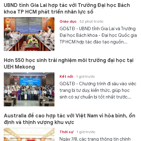
UBND tỉnh Gia Lai hợp tác với Trường Đại học Bách
khoa TP HCM phát triển nhân lực số
Giáo dục
52 phút trước
GD&TĐ - UBND tỉnh Gia Lai và Trường
Đại học Bách khoa - Đại học Quốc gia
TP HCM hợp tác đào tạo nguồn...
Hơn 550 học sinh trải nghiệm môi trường đại học tại
UEH Mekong
Kết nối
1 giờ trước
GD&TĐ - Chương trình đi sâu vào việc
trang bị tư duy, kiến thức, giúp học
sinh có sự chuẩn bị tốt nhất trước...
Australia đề cao hợp tác với Việt Nam vì hòa bình, ổn
định và thịnh vượng khu vực
Thời sự
1 giờ trước
Ngày 7/8, các trang thông tin chính