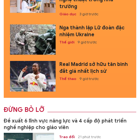
trường
Giáo dục
3 giờ trước
Nga thành lập Lữ đoàn đặc
nhiệm Ukraine
Thế giới
9 giờ trước
Real Madrid sở hữu tân binh
đắt giá nhất lịch sử
Thể thao
9 giờ trước
ĐỪNG BỎ LỠ
Đề xuất 6 lĩnh vực năng lực và 4 cấp độ phát triển
nghề nghiệp cho giáo viên
Trao đổi
21 phút trước