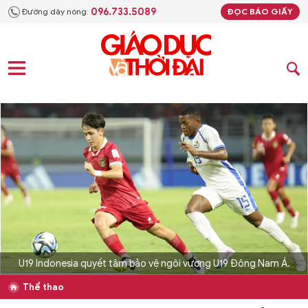
096.733.5089
Đường dây nóng:
ĐỌC BÁO GIẤY
U19 Indonesia quyết tâm bảo vệ ngôi vương U19 Đông Nam Á.
Thể thao