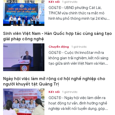
Kết nối
1 giờ trước
GD&TĐ - UBND phường Cát Lái,
TPHCM vừa chính thức ra mắt mô
hình khu phố thông minh tại 24 khu...
Sinh viên Việt Nam - Hàn Quốc hợp tác cùng sáng tạo
giải pháp công nghệ
Chuyển động
1 giờ trước
GD&TĐ - Cuộc thi InnoStar mở ra
không gian trải nghiệm, kết nối sáng
tạo giữa sinh viên Việt Nam và Hàn...
Ngày hội việc làm mở rộng cơ hội nghề nghiệp cho
người khuyết tật Quảng Trị
Kết nối
1 giờ trước
GD&TĐ - Ngày hội việc làm diễn ra
hoạt động tư vấn, định hướng nghề
nghiệp và kết nối tuyển dụng, góp...