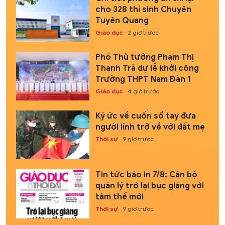
cho 328 thí sinh Chuyên
Tuyên Quang
Giáo dục
2 giờ trước
Phó Thủ tướng Phạm Thị
Thanh Trà dự lễ khởi công
Trường THPT Nam Đàn 1
Giáo dục
4 giờ trước
Ký ức về cuốn sổ tay đưa
người lính trở về với đất mẹ
Thời sự
9 giờ trước
Tin tức báo in 7/8: Cán bộ
quản lý trở lại bục giảng với
tâm thế mới
Thời sự
9 giờ trước