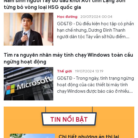
Nam sinh người Tày đỗ đầu khối A01 tỉnh Lạng Sơn
từng bỏ vòng loại HSG quốc gia
Học đường
20/07/2024 00:04
GD&TĐ - Dù điều kiện học tập có phần
hạn chế nhưng, Dương Đình Thanh
người dân tộc Tày vẫn sở hữu điểm...
Tìm ra nguyên nhân máy tính chạy Windows toàn cầu
ngừng hoạt động
Thế giới
19/07/2024 13:19
GD&TĐ - Trong ngày, tình trạng ngừng
hoạt động của các thiết bị máy tính
chạy Windows được báo cáo ở nhiều...
TIN NỔI BẬT
Chi tiết phương án thi lại