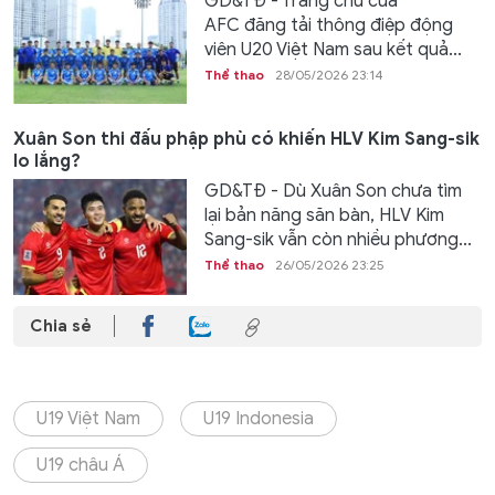
GD&TĐ - Trang chủ của
AFC đăng tải thông điệp động
viên U20 Việt Nam sau kết quả...
Thể thao
28/05/2026 23:14
Xuân Son thi đấu phập phù có khiến HLV Kim Sang-sik
lo lắng?
GD&TĐ - Dù Xuân Son chưa tìm
lại bản năng săn bàn, HLV Kim
Sang-sik vẫn còn nhiều phương...
Thể thao
26/05/2026 23:25
Chia sẻ
U19 Việt Nam
U19 Indonesia
U19 châu Á