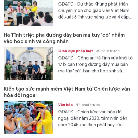
GD&TĐ - Dự thảo Khung phát triển
chuyên môn cho giáo viên Việt Nam
đề xuất 6 lĩnh vực năng lực và 4 cấp...
Hà Tĩnh triệt phá đường dây bán ma túy ‘cỏ’ nhắm
vào học sinh và công nhân
Giáo dục pháp luật
30 phút trước
GD&TĐ - Công an Hà Tĩnh vừa khởi tố
17 bị can trong đường dây mua bán
ma túy "cỏ", bán cho học sinh và...
Kiến tạo sức mạnh mềm Việt Nam từ Chiến lược văn
hóa đối ngoại
Văn hóa
44 phút trước
GD&TĐ - Chiến lược văn hóa đối
ngoại đến năm 2030, tầm nhìn đến
năm 2045 xác định phát huy sức...