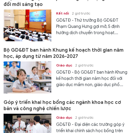
đổi mới sáng tạo
Kết nối
2 giờ trước
GD&TĐ - Thứ trưởng Bộ GD&ĐT
Phạm Quang Hưng gợi mở, 5 định
hướng dịch chuyển trong hoạt...
Bộ GD&ĐT ban hành Khung kế hoạch thời gian năm
học, áp dụng từ năm 2026-2027
Giáo dục
2 giờ trước
GD&TĐ - Bộ GD&ĐT ban hành Khung
kế hoạch thời gian năm học đối với
giáo dục mầm non, giáo dục phổ...
Góp ý triển khai học bổng các ngành khoa học cơ
bản và công nghệ chiến lược
Giáo dục
2 giờ trước
GD&TĐ - Đại diện các trường góp ý
triển khai chính sách học bổng trên