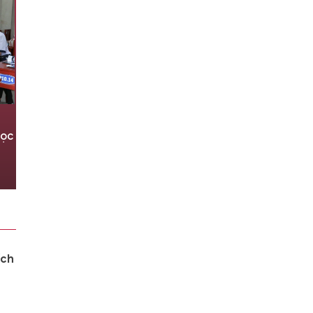
Quảng Trị tinh gọn hơn một nửa
học
đầu mối trường học sau sắp xếp
06/08/2026 11:18
ích