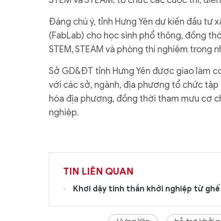
STEM và STEAM; tổ chức các cuộc thi, diễn
Đáng chú ý, tỉnh Hưng Yên dự kiến đầu tư 
(FabLab) cho học sinh phổ thông, đồng thờ
STEM, STEAM và phòng thí nghiệm trong n
Sở GD&ĐT tỉnh Hưng Yên được giao làm cơ q
với các sở, ngành, địa phương tổ chức tập
hóa địa phương, đồng thời tham mưu cơ chế
nghiệp.
TIN LIÊN QUAN
Khơi dậy tinh thần khởi nghiệp từ gh