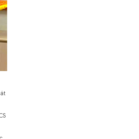
hát
HCS
c,