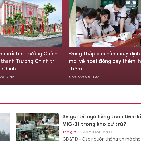
ình đổi tên Trường Chính
Đồng Tháp ban hành quy định
h thành Trường Chính trị
mới về hoạt động dạy thêm, 
 Chinh
thêm
26 12:45
06/08/2026 11:32
Sẽ gọi tái ngũ hàng trăm tiêm k
MiG-31 trong kho dự trữ?
Thế giới
17/07/2024 06:00
GD&TĐ - Các nguồn thông tin mở cho