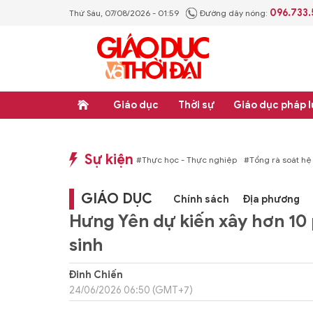
096.733
Thứ Sáu, 07/08/2026 - 01:59
Đường dây nóng:
Giáo dục
Thời sự
Giáo dục pháp l
Sự kiện
 văn bản quy phạm pháp luật
#Thực học - Thực nghiệp
#Tổng rà soát hệ thố
GIÁO DỤC
Chính sách
Địa phương
Hưng Yên dự kiến xây hơn 10
sinh
Đinh Chiến
24/06/2026 06:50 (GMT+7)