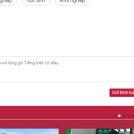
nghiệp
học sinh
khởi nghiệp
Gửi bình lu