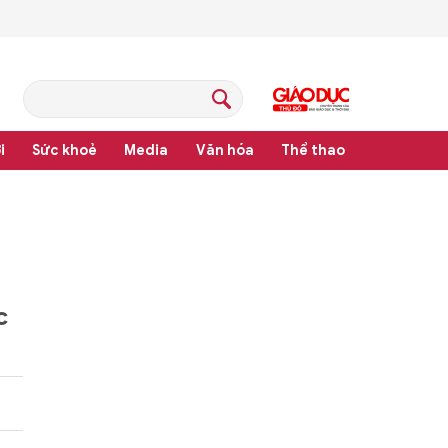
i
Sức khoẻ
Media
Văn hóa
Thể thao
hống văn bản quy phạm pháp luật
c