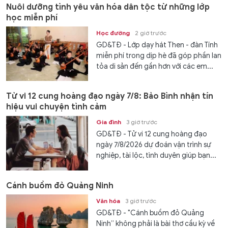
Nuôi dưỡng tình yêu văn hóa dân tộc từ những lớp
học miễn phí
Học đường
2 giờ trước
GD&TĐ - Lớp dạy hát Then - đàn Tính
miễn phí trong dịp hè đã góp phần lan
tỏa di sản đến gần hơn với các em...
Tử vi 12 cung hoàng đạo ngày 7/8: Bảo Bình nhận tín
hiệu vui chuyện tình cảm
Gia đình
3 giờ trước
GD&TĐ - Tử vi 12 cung hoàng đạo
ngày 7/8/2026 dự đoán vận trình sự
nghiệp, tài lộc, tình duyên giúp bạn...
Cánh buồm đỏ Quảng Ninh
Văn hóa
3 giờ trước
GD&TĐ - "Cánh buồm đỏ Quảng
Ninh” không phải là bài thơ cầu kỳ về