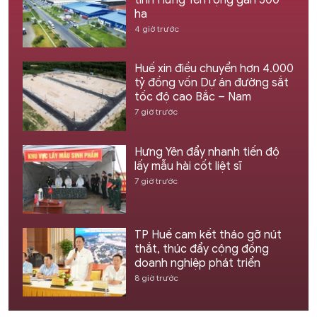
tỉnh Hưng Yên rộng gần 500
ha
4 giờ trước
Huế xin điều chuyển hơn 4.000
tỷ đồng vốn Dự án đường sắt
tốc độ cao Bắc – Nam
7 giờ trước
Hưng Yên đẩy nhanh tiến độ
lấy mẫu hài cốt liệt sĩ
7 giờ trước
TP Huế cam kết tháo gỡ nút
thắt, thúc đẩy cộng đồng
doanh nghiệp phát triển
8 giờ trước