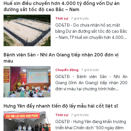
Huế xin điều chuyển hơn 4.000 tỷ đồng vốn Dự án
đường sắt tốc độ cao Bắc – Nam
Thời sự
7 giờ trước
GD&TĐ - Do chưa nhận hồ sơ, mặt
bằng Dự án đường sắt tốc độ cao Bắc
– Nam, TP Huế xin chuyển hơn 4.000...
Bệnh viện Sản - Nhi An Giang tiếp nhận 200 đơn vị
máu
Chuyển động
7 giờ trước
GD&TĐ - Bệnh viện Sản - Nhi An
Giang (tỉnh An Giang) tiếp nhận 200
đơn vị máu tại chương trình hiến...
Hưng Yên đẩy nhanh tiến độ lấy mẫu hài cốt liệt sĩ
Thời sự
7 giờ trước
GD&TĐ - Hưng Yên đang khẩn trương
triển khai Chiến dịch “500 ngày đêm