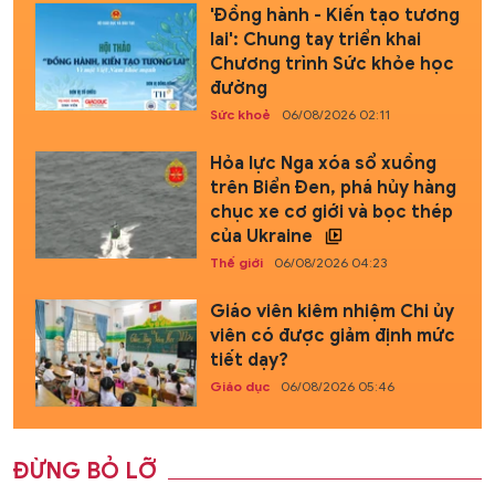
'Đồng hành - Kiến tạo tương
lai': Chung tay triển khai
Chương trình Sức khỏe học
đường
Sức khoẻ
06/08/2026 02:11
Hỏa lực Nga xóa sổ xuồng
trên Biển Đen, phá hủy hàng
chục xe cơ giới và bọc thép
của Ukraine
Thế giới
06/08/2026 04:23
Giáo viên kiêm nhiệm Chi ủy
viên có được giảm định mức
tiết dạy?
Giáo dục
06/08/2026 05:46
ĐỪNG BỎ LỠ