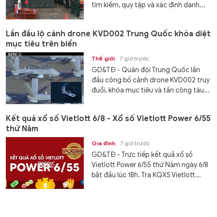
tìm kiếm, quy tập và xác định danh...
Lần đầu lộ cảnh drone KVD002 Trung Quốc khóa diệt
mục tiêu trên biển
Thế giới
7 giờ trước
GD&TĐ - Quân đội Trung Quốc lần
đầu công bố cảnh drone KVD002 truy
đuổi, khóa mục tiêu và tấn công tàu...
Kết quả xổ số Vietlott 6/8 - Xổ số Vietlott Power 6/55
thứ Năm
Gia đình
7 giờ trước
GD&TĐ - Trực tiếp kết quả xổ số
Vietlott Power 6/55 thứ Năm ngày 6/8
bắt đầu lúc 18h. Tra KQXS Vietlott...
XSMB 6/8 - Kết quả xổ số miền Bắc hôm nay ngày
6/8/2026