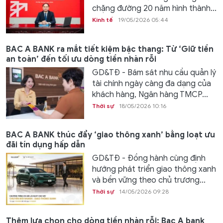
chặng đường 20 năm hình thành...
Kinh tế
19/05/2026 05:44
BAC A BANK ra mắt tiết kiệm bậc thang: Từ ‘Giữ tiền
an toàn’ đến tối ưu dòng tiền nhàn rỗi
GD&TĐ - Bám sát nhu cầu quản lý
tài chính ngày càng đa dạng của
khách hàng, Ngân hàng TMCP...
Thời sự
18/05/2026 10:16
BAC A BANK thúc đẩy ‘giao thông xanh’ bằng loạt ưu
đãi tín dụng hấp dẫn
GD&TĐ - Đồng hành cùng định
hướng phát triển giao thông xanh
và bền vững theo chủ trương...
Thời sự
14/05/2026 09:28
Thêm lựa chọn cho dòng tiền nhàn rỗi: Bac A bank