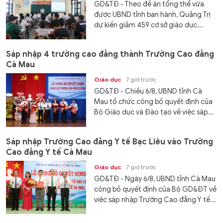
GD&TĐ - Theo đề án tổng thể vừa
được UBND tỉnh ban hành, Quảng Trị
dự kiến giảm 459 cơ sở giáo dục...
Sáp nhập 4 trường cao đẳng thành Trường Cao đẳng
Cà Mau
Giáo dục
7 giờ trước
GD&TĐ - Chiều 6/8, UBND tỉnh Cà
Mau tổ chức công bố quyết định của
Bộ Giáo dục và Đào tạo về việc sáp...
Sáp nhập Trường Cao đẳng Y tế Bạc Liêu vào Trường
Cao đẳng Y tế Cà Mau
Giáo dục
7 giờ trước
GD&TĐ - Ngày 6/8, UBND tỉnh Cà Mau
công bố quyết định của Bộ GD&ĐT về
việc sáp nhập Trường Cao đẳng Y tế...