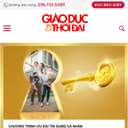
096.733.5089
Đường dây nóng:
ĐỌC BÁO GIẤY