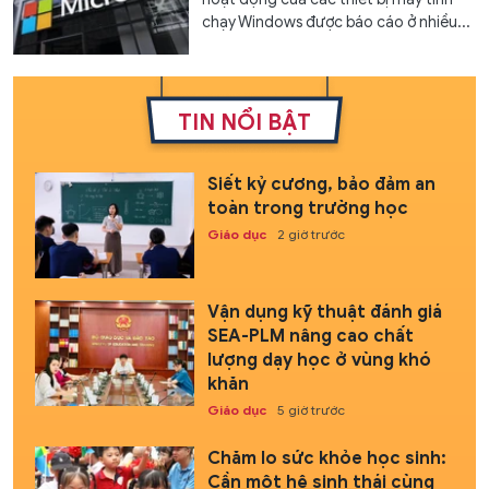
chạy Windows được báo cáo ở nhiều...
TIN NỔI BẬT
Siết kỷ cương, bảo đảm an
toàn trong trường học
Giáo dục
2 giờ trước
Vận dụng kỹ thuật đánh giá
SEA-PLM nâng cao chất
lượng dạy học ở vùng khó
khăn
Giáo dục
5 giờ trước
Chăm lo sức khỏe học sinh:
Cần một hệ sinh thái cùng