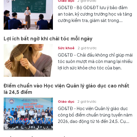
Giáo dục
2 giờ trước
GD&TĐ - Bộ GD&ĐT lưu ý bảo đảm
an toàn, kỷ cương trường học và tăng
cường kiểm tra, giám sát trong...
Lợi ích bất ngờ khi chải tóc mỗi ngày
Sức khoẻ
2 giờ trước
GD&TĐ - Chải đầu không chỉ giúp mái
tóc suôn mượt mà còn mang lại nhiều
lợi ích sức khỏe cho tóc của bạn.
Điểm chuẩn vào Học viện Quản lý giáo dục cao nhất
là 24,5 điểm
Giáo dục
2 giờ trước
GD&TĐ - Học viện Quản lý giáo dục
công bố điểm chuẩn trúng tuyển năm
2026, dao động từ 16 đến 24,5. Cụ...