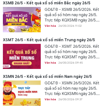
XSMB 26/5 - Kết quả xổ số miền Bắc ngày 26/5
GD&TĐ - XSMB 26/5/2026. Kết
quả xổ số hôm nay ngày 26/5.
Trực tiếp KQXSMB ngày 26/5....
Văn hóa
26/05/2026 11:02
XSMT 26/5 - Kết quả xổ số miền Trung ngày 26/5
GD&TĐ - XSMT 26/5/2026. Kết
quả xổ số hôm nay ngày 26/5.
Trực tiếp KQXSMT ngày 26/5....
Văn hóa
26/05/2026 09:45
XSMN 26/5 - Kết quả xổ số miền Nam ngày 26/5
GD&TĐ - XSMN 26/5/2026. Kết
quả xổ số hôm nay ngày 26/5.
Trực tiếp KQXSMN ngày 26/5....
Văn hóa
26/05/2026 09:37