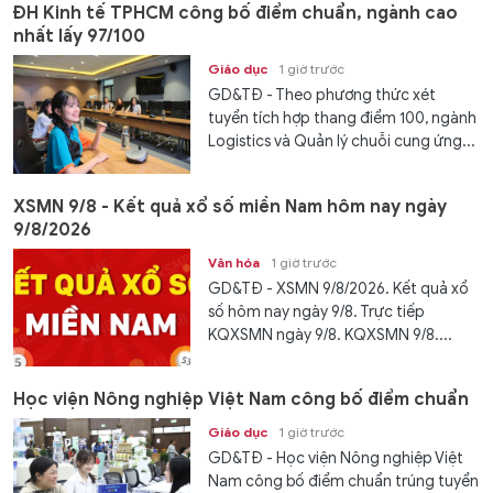
ĐH Kinh tế TPHCM công bố điểm chuẩn, ngành cao
nhất lấy 97/100
Giáo dục
1 giờ trước
GD&TĐ - Theo phương thức xét
tuyển tích hợp thang điểm 100, ngành
Logistics và Quản lý chuỗi cung ứng...
XSMN 9/8 - Kết quả xổ số miền Nam hôm nay ngày
9/8/2026
Văn hóa
1 giờ trước
GD&TĐ - XSMN 9/8/2026. Kết quả xổ
số hôm nay ngày 9/8. Trực tiếp
KQXSMN ngày 9/8. KQXSMN 9/8....
Học viện Nông nghiệp Việt Nam công bố điểm chuẩn
Giáo dục
1 giờ trước
GD&TĐ - Học viện Nông nghiệp Việt
Nam công bố điểm chuẩn trúng tuyển