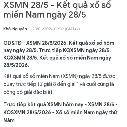
XSMN 28/5 - Kết quả xổ số
miền Nam ngày 28/5
Khôi Nguyên
28/05/2026 09:32 (GMT+7)
GD&TĐ - XSMN 28/5/2026. Kết quả xổ số hôm
nay ngày 28/5. Trực tiếp KQXSMN ngày 28/5.
KQXSMN 28/5. Kết quả xổ số miền Nam ngày
28/5/2026.
Kết quả xổ số miền Nam (XSMN) ngày 28/5 được
quay trực tiếp từ giải 8 đến giải 1 và cuối cùng là
công bố giải đặc biệt.
Trực tiếp kết quả XSMN hôm nay - XSMN 28/5 -
KQSXMN 28/5/2026
- Xổ số miền Nam ngày thứ
Năm