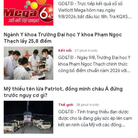
GD&TĐ - Trực tiếp kết quả xổ số
Vietlott Mega hôm nay, ngày
9/8/2026, bắt đầu lúc 18h. Tra KQXS...
Ngành Y khoa Trường Đại học Y khoa Phạm Ngọc
Thạch lấy 25,8 điểm
Kết nối
27 phút trước
GD&TĐ - Ngày 9/8, Trường Đại học Y
khoa Phạm Ngọc Thạch chính thức
công bố điểm chuẩn năm 2026 với...
Mỹ thiếu tên lửa Patriot, đồng minh châu Á đứng
trước nguy cơ gì?
Thế giới
38 phút trước
GD&TĐ - Tình trạng thiếu đạn dược
được cho là đang gây sức ép lên cam
kết an ninh của Mỹ với các đồng...