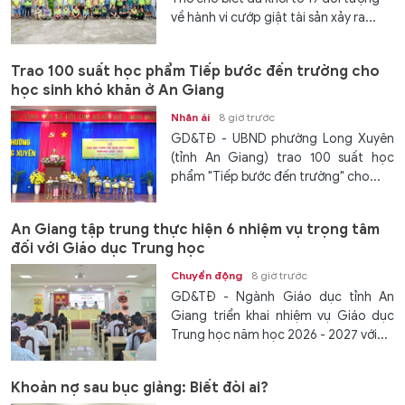
về hành vi cướp giật tài sản xảy ra...
Trao 100 suất học phẩm Tiếp bước đến trường cho
học sinh khó khăn ở An Giang
Nhân ái
8 giờ trước
GD&TĐ - UBND phường Long Xuyên
(tỉnh An Giang) trao 100 suất học
phẩm "Tiếp bước đến trường" cho...
An Giang tập trung thực hiện 6 nhiệm vụ trọng tâm
đối với Giáo dục Trung học
Chuyển động
8 giờ trước
GD&TĐ - Ngành Giáo dục tỉnh An
Giang triển khai nhiệm vụ Giáo dục
Trung học năm học 2026 - 2027 với...
Khoản nợ sau bục giảng: Biết đòi ai?