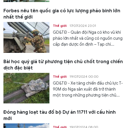
Forbes nêu tên quốc gia có lực lượng pháo binh lớn
nhất thế giới
Thế giới
17/07/2024 23:01
GD&TĐ - Quân đội Nga có kho vũ khí
pháo lớn nhất và cũng có nguồn cung
cấp đạn dược ổn định – Tạp chí...
Bài học quý giá từ phương tiện chủ chốt trong chiến
dịch đặc biệt
Thế giới
19/07/2024 00:00
GD&TĐ - Xe tăng chiến đấu chủ lực T-
90M do Nga sản xuất đã trở thành
một trong những phương tiện chủ...
Đóng hàng loạt tàu đổ bộ Dự án 11711 với cấu hình
mới
Thế giới
19/07/2024 08:00