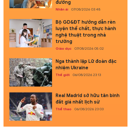
đường
Nhân ái
07/08/2026 03:48
Bộ GD&ĐT hướng dẫn rèn
luyện thể chất, thực hành
nghệ thuật trong nhà
trường
Giáo dục
07/08/2026 05:02
Nga thành lập Lữ đoàn đặc
nhiệm Ukraine
Thế giới
06/08/2026 23:13
Real Madrid sở hữu tân binh
đắt giá nhất lịch sử
Thể thao
06/08/2026 23:03