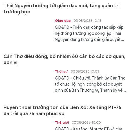
Thái Nguyên hướng tới giảm đầu mối, tăng quản trị
trường học
Giáo dục
07/08/2026 10:18
GD&TĐ - Triển khai công tác sắp xếp
hệ thống trường học công lập, Thái
Nguyên đang hướng đến giải quyết...
Cần Thơ điều động, bổ nhiệm 60 cán bộ các cơ quan,
đơn vị
Thời sự
07/08/2026 10:03
GD&TĐ - Chiều 7/8, Thành ủy Cần Thơ
tổ chức Hội nghị công bố các quyết
định của Ban Thường vụ Thành ủy về...
Huyền thoại trường tồn của Liên Xô: Xe tăng PT-76
đã trải qua 75 năm phục vụ
Thế giới
07/08/2026 10:00
GD&TĐ - Xe tăng lội nước PT-76 của