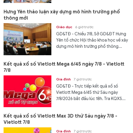
Hưng Yên thảo luận xây dựng mô hình trường phổ
thông mới
Giáo dục
6 giờ trước
GD&TĐ - Chiều 7/8, Sở GD&ĐT Hưng
Yên tổ chức Hội thảo khoa học về xây
dựng mô hình trường phổ thông...
Kết quả xổ số Vietlott Mega 6/45 ngày 7/8 - Vietlott
7/8
Gia đình
7 giờ trước
GD&TĐ - Trực tiếp kết quả xổ số
Vietlott Mega 6/45 thứ Sáu ngày
7/8/2026 bắt đầu lúc 18h. Tra KQXS...
Kết quả xổ số Vietlott Max 3D thứ Sáu ngày 7/8 -
Vietlott 7/8
Gia đình
7 giờ trước