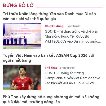
ĐỪNG BỎ LỠ
Tri thức Nhãn lồng Hưng Yên vào Danh mục Di sản
văn hóa phi vật thể quốc gia
Chuyển động
5 giờ trước
GD&TĐ - Tri thức trồng và chế biến
Nhãn lồng Hưng Yên được Bộ
VH,TT&DL đưa vào Danh mục quốc...
Tuyển Việt Nam vào bán kết ASEAN Cup 2026 với
ngôi nhất bảng
Thể thao
5 giờ trước
GD&TĐ - Thắng ấn tượng
Campuchia, tuyển Việt Nam đoạt vé
vào bán kết ASEAN Cup 2026 với...
Phú Thọ xây dựng bổ sung phương án mỗi xã không
quá 3 đầu mối trường công lập