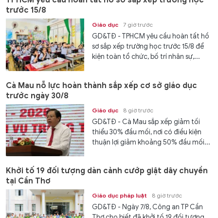
TPHCM yêu cầu hoàn tất hồ sơ sắp xếp trường học
trước 15/8
Giáo dục
7 giờ trước
GD&TĐ - TPHCM yêu cầu hoàn tất hồ
sơ sắp xếp trường học trước 15/8 để
kiện toàn tổ chức, bố trí nhân sự,...
Cà Mau nỗ lực hoàn thành sắp xếp cơ sở giáo dục
trước ngày 30/8
Giáo dục
8 giờ trước
GD&TĐ - Cà Mau sắp xếp giảm tối
thiểu 30% đầu mối, nơi có điều kiện
thuận lợi giảm khoảng 50% đầu mối...
Khởi tố 19 đối tượng dàn cảnh cướp giật dây chuyền
tại Cần Thơ
Giáo dục pháp luật
8 giờ trước
GD&TĐ - Ngày 7/8, Công an TP Cần
Thơ cho biết đã khởi tố 19 đối tượng