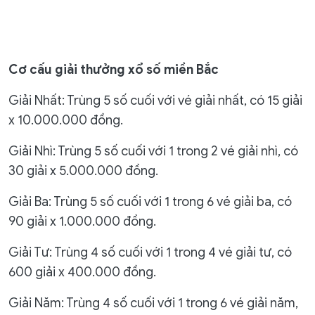
Cơ cấu giải thưởng xổ số miền Bắc
Giải Nhất: Trùng 5 số cuối với vé giải nhất, có 15 giải
x 10.000.000 đồng.
Giải Nhì: Trùng 5 số cuối với 1 trong 2 vé giải nhì, có
30 giải x 5.000.000 đồng.
Giải Ba: Trùng 5 số cuối với 1 trong 6 vé giải ba, có
90 giải x 1.000.000 đồng.
Giải Tư: Trùng 4 số cuối với 1 trong 4 vé giải tư, có
600 giải x 400.000 đồng.
Giải Năm: Trùng 4 số cuối với 1 trong 6 vé giải năm,