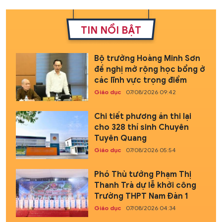
TIN NỔI BẬT
Bộ trưởng Hoàng Minh Sơn
đề nghị mở rộng học bổng ở
các lĩnh vực trọng điểm
Giáo dục
07/08/2026 09:42
Chi tiết phương án thi lại
cho 328 thí sinh Chuyên
Tuyên Quang
Giáo dục
07/08/2026 05:54
Phó Thủ tướng Phạm Thị
Thanh Trà dự lễ khởi công
Trường THPT Nam Đàn 1
Giáo dục
07/08/2026 04:34