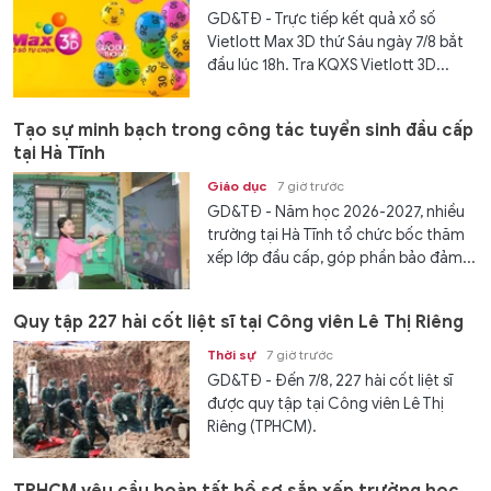
GD&TĐ - Trực tiếp kết quả xổ số
Vietlott Max 3D thứ Sáu ngày 7/8 bắt
đầu lúc 18h. Tra KQXS Vietlott 3D...
Tạo sự minh bạch trong công tác tuyển sinh đầu cấp
tại Hà Tĩnh
Giáo dục
7 giờ trước
GD&TĐ - Năm học 2026-2027, nhiều
trường tại Hà Tĩnh tổ chức bốc thăm
xếp lớp đầu cấp, góp phần bảo đảm...
Quy tập 227 hài cốt liệt sĩ tại Công viên Lê Thị Riêng
Thời sự
7 giờ trước
GD&TĐ - Đến 7/8, 227 hài cốt liệt sĩ
được quy tập tại Công viên Lê Thị
Riêng (TPHCM).