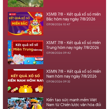
XSMB 7/8 - Kết quả xổ số miền
Bắc hôm nay ngày 7/8/2026
07/08/2026 10:47
XSMT 7/8 - Kết quả xổ số miền
Trung hôm nay ngày 7/8/2026
07/08/2026 09:42
XSMN 7/8 - Kết quả xổ số miền
Nam hôm nay ngày 7/8/2026
07/08/2026 09:32
Kiến tạo sức mạnh mềm Việt
Nam từ Chiến lược văn hóa đối