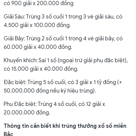
có 900 giải x 200.000 đồng
Giải Sáu: Trùng 3 số cuối 1 trong 3 vé giải sáu, có
4.500 giải x 100.000 đồng.
Giải Bảy: Trùng 2 số cuối 1 trong 4 vé giải bảy, có
60.000 giải x 40.000 đồng.
Khuyến khích: Sai 1 số (ngoại trừ giải phụ đặc biệt),
có 15.000 giải x 40.000 đồng.
Đặc biệt: Trùng 5 số cuối, có 3 giải x 1 tỷ đồng (+
50.000.000 đồng nếu ký hiệu trùng).
Phụ Đặc biệt: Trùng 4 số cuối, có 12 giải x
20.000.000 đồng.
Thông tin cần biết khi trúng thưởng xổ số miền
Bắc