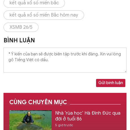
kết quả xổ số miền bắc
kết quả xổ số miền Bắc hôm nay
XSMB 26/5
BÌNH LUẬN
Gửi bình luận
CÙNG CHUYÊN MỤC
Nhà ‘rùa học’ Hà Đình Đức qua
đời ở tuổi 86
5 giờ trước