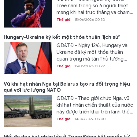
Tree nằm trong số 6 người thiệt
mạng khi hai trực thăng va chạm...
Thế giới
15/06/2026 00:30
Hungary-Ukraine ký kết một thỏa thuận 'lịch sử'
GD&TĐ - Ngày 12/6, Hungary và
Ukraine đã ký một thỏa thuận
quan trọng mà tân Thủ tướng...
Thế giới
15/06/2026 00:22
Vũ khí hạt nhân Nga tại Belarus tạo ra đối trọng hiệu
quả với lực lượng NATO
GD&TĐ - Theo giới chức Nga, vũ
khí hạt nhân chiến thuật của nước
này được triển khai trên lãnh thổ...
Thế giới
14/06/2026 08:00
Mối đe dọa hạt nhân lớn ở Trung Đông bắt nguồn từ