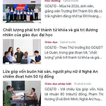
Học đường
1 phút trước
GD&TĐ - Mùa hè 2026, sinh viên,
giảng viên Trường ĐH Thành Đô đã có
trải nghiệm đáng nhớ tại ĐH Hoàng...
Chất lượng phải trở thành từ khóa và giá trị đương
nhiên của giáo dục đại học
Giáo dục
3 phút trước
GD&TĐ - Theo Thứ trưởng Bộ GD&ĐT
Lê Quân, trong giai đoạn tới, "chất
lượng" phải trở thành từ khóa và giá...
Lừa góp vốn buôn hải sản, người phụ nữ ở Nghệ An
chiếm đoạt hơn 50 tỷ đồng
Giáo dục pháp luật
15 phút trước
GD&TĐ - Với chiêu lừa góp vốn, hứa
lợi nhuận 80 triệu/tỷ đồng, Phạm Thị
Hương (ở xã Bình Minh, Nghệ An) huy...