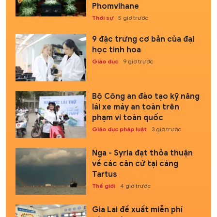
Phomvihane
Thời sự
5 giờ trước
9 đặc trưng cơ bản của đại
học tinh hoa
Giáo dục
9 giờ trước
Bộ Công an đào tạo kỹ năng
lái xe máy an toàn trên
phạm vi toàn quốc
Giáo dục pháp luật
3 giờ trước
Nga - Syria đạt thỏa thuận
về các căn cứ tại cảng
Tartus
Thế giới
4 giờ trước
Gia Lai đề xuất miễn phí