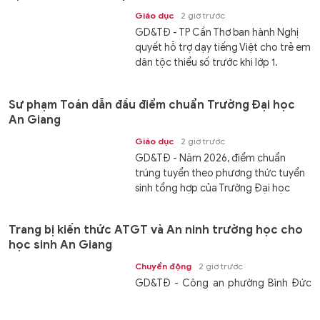
Giáo dục
2 giờ trước
GD&TĐ - TP Cần Thơ ban hành Nghị
quyết hỗ trợ dạy tiếng Việt cho trẻ em
dân tộc thiểu số trước khi lớp 1.
Sư phạm Toán dẫn đầu điểm chuẩn Trường Đại học
An Giang
Giáo dục
2 giờ trước
GD&TĐ - Năm 2026, điểm chuẩn
trúng tuyển theo phương thức tuyển
sinh tổng hợp của Trường Đại học
An...
Trang bị kiến thức ATGT và An ninh trường học cho
học sinh An Giang
Chuyển động
2 giờ trước
GD&TĐ - Công an phường Bình Đức
(An Giang) phổ biến kiến thức An toàn
giao thông và An ninh trường học...