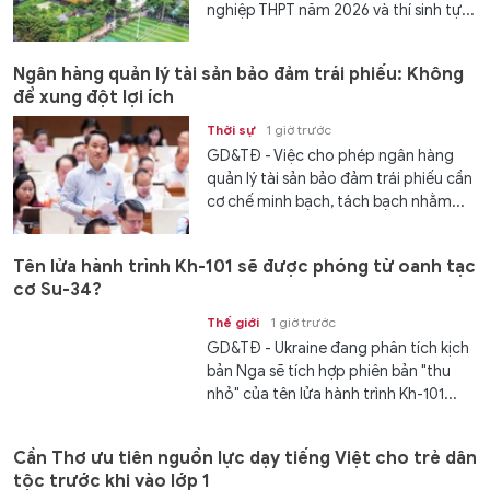
nghiệp THPT năm 2026 và thí sinh tự...
Ngân hàng quản lý tài sản bảo đảm trái phiếu: Không
để xung đột lợi ích
Thời sự
1 giờ trước
GD&TĐ - Việc cho phép ngân hàng
quản lý tài sản bảo đảm trái phiếu cần
cơ chế minh bạch, tách bạch nhằm...
Tên lửa hành trình Kh-101 sẽ được phóng từ oanh tạc
cơ Su-34?
Thế giới
1 giờ trước
GD&TĐ - Ukraine đang phân tích kịch
bản Nga sẽ tích hợp phiên bản "thu
nhỏ" của tên lửa hành trình Kh-101...
Cần Thơ ưu tiên nguồn lực dạy tiếng Việt cho trẻ dân
tộc trước khi vào lớp 1