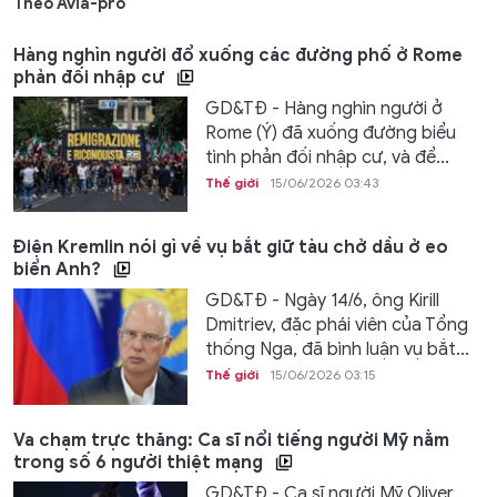
Theo Avia-pro
Hàng nghìn người đổ xuống các đường phố ở Rome
phản đối nhập cư
GD&TĐ - Hàng nghìn người ở
Rome (Ý) đã xuống đường biểu
tình phản đối nhập cư, và để...
Thế giới
15/06/2026 03:43
Điện Kremlin nói gì về vụ bắt giữ tàu chở dầu ở eo
biển Anh?
GD&TĐ - Ngày 14/6, ông Kirill
Dmitriev, đặc phái viên của Tổng
thống Nga, đã bình luận vụ bắt...
Thế giới
15/06/2026 03:15
Va chạm trực thăng: Ca sĩ nổi tiếng người Mỹ nằm
trong số 6 người thiệt mạng
GD&TĐ - Ca sĩ người Mỹ Oliver