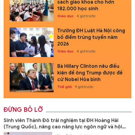
sách giáo khoa cho hơn
182.000 học sinh
Giáo dục
4 giờ trước
Trường ĐH Luật Hà Nội công
bố điểm trúng tuyển năm
2026
Giáo dục
4 giờ trước
Bà Hillary Clinton nêu điều
kiện để ông Trump được đề
cử Nobel Hòa bình
Thế giới
9 giờ trước
ĐỪNG BỎ LỠ
Sinh viên Thành Đô trải nghiệm tại ĐH Hoàng Hải
(Trung Quốc), nâng cao năng lực ngôn ngữ và hội
nhập