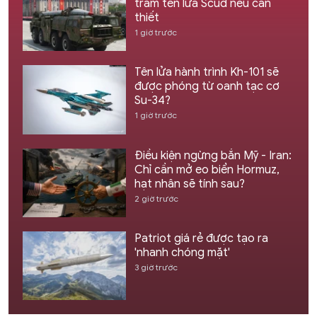
trăm tên lửa Scud nếu cần
thiết
1 giờ trước
Tên lửa hành trình Kh-101 sẽ
được phóng từ oanh tạc cơ
Su-34?
1 giờ trước
Điều kiện ngừng bắn Mỹ - Iran:
Chỉ cần mở eo biển Hormuz,
hạt nhân sẽ tính sau?
2 giờ trước
Patriot giá rẻ được tạo ra
'nhanh chóng mặt'
3 giờ trước