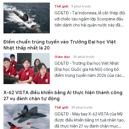
Thế giới
9 phút trước
GD&TĐ - Tại Indonesia, lễ cắt thép đối
với chiếc tàu ngầm lớp Scorpène đầu
tiên dành cho hải quân nước này đã...
Điểm chuẩn trúng tuyển vào Trường Đại học Việt
Nhật thấp nhất là 20
Giáo dục
34 phút trước
GD&TĐ - Trường Đại học Việt Nhật
(Đại học Quốc gia Hà Nội) công bố
điểm trúng tuyển năm 2026 của các...
X-62 VISTA điều khiển bằng AI thực hiện thành công
27 vụ đánh chặn tự động
Thế giới
39 phút trước
GD&TĐ - Máy bay X-62 VISTA của Mỹ
được điều khiển bằng trí tuệ nhân tạo,
đã thực hiện 27 vụ đánh chặn mục...