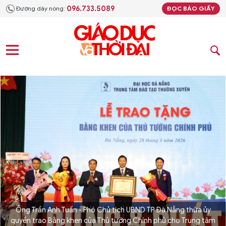
096.733.5089
Đường dây nóng:
ĐỌC BÁO GIẤY
Ông Trần Anh Tuấn - Phó Chủ tịch UBND TP Đà Nẵng thừa ủy
quyền trao Bằng khen của Thủ tướng Chính phủ cho Trung tâm