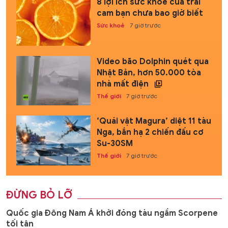
8 lợi ích sức khỏe của trái
cam bạn chưa bao giờ biết
Sức khoẻ
7 giờ trước
Video bão Dolphin quét qua
Nhật Bản, hơn 50.000 tòa
nhà mất điện
Thế giới
7 giờ trước
‘Quái vật Magura’ diệt 11 tàu
Nga, bắn hạ 2 chiến đấu cơ
Su-30SM
Thế giới
7 giờ trước
ĐỪNG BỎ LỠ
Quốc gia Đông Nam Á khởi đóng tàu ngầm Scorpene
tối tân