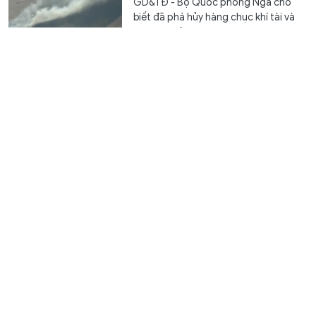
GD&TĐ - Bộ Quốc phòng Nga cho
biết đã phá hủy hàng chục khí tài và
828 UAV của Ukraine trong ngày và...
Khai mạc Giải vô địch trẻ quốc gia môn bóng chuyền
trong nhà năm 2026
Thể thao
3 giờ trước
GD&TĐ - Giải vô địch trẻ quốc gia
bóng chuyền 2026 quy tụ 27 đội nam,
nữ, diễn ra tại Hà Tĩnh từ ngày 8 đến...
F-16 Ukraine bắn hạ 38 tên lửa hành trình trong cuộc
tấn công quy mô lớn của Nga
Thế giới
4 giờ trước
GD&TĐ - Máy bay chiến đấu F-16 đã
chứng tỏ hiệu quả rất cao trên chiến
trường Ukraine, cả ở tiền tuyến và...