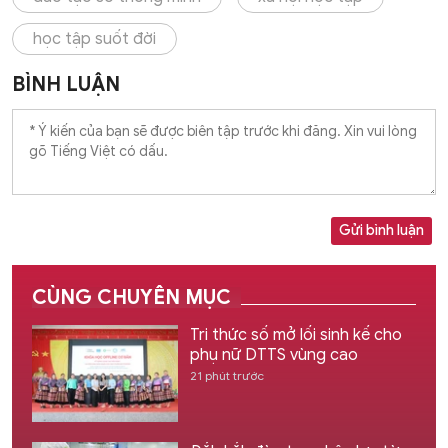
học tập suốt đời
BÌNH LUẬN
Gửi bình luận
CÙNG CHUYÊN MỤC
Tri thức số mở lối sinh kế cho
phụ nữ DTTS vùng cao
21 phút trước