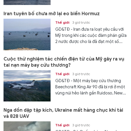
Iran tuyên bố chưa mở lại eo biển Hormuz
Thế giới
3 giờ trước
GD&TĐ - Iran đưa ra loạt yêu cầu với
Mỹ trong khi các cuộc đàm phán giữa
2 nước được cho là đã đạt một số...
Cuộc thử nghiệm tác chiến điện tử của Mỹ gây ra vụ
tai nạn máy bay cứu thương?
Thế giới
3 giờ trước
GD&TĐ - Một máy bay cứu thương
Beechcraft King Air 90 đã bị rơi ở một
vùng núi hẻo lánh gần Ruidoso, New...
Nga dồn dập tập kích, Ukraine mất hàng chục khí tài
và 828 UAV
Thế giới
3 giờ trước