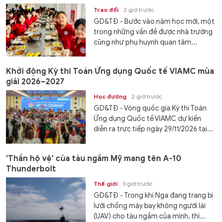
Trao đổi
2 giờ trước
GD&TĐ - Bước vào năm học mới, một
trong những vấn đề được nhà trường
cũng như phụ huynh quan tâm...
Khởi động Kỳ thi Toán Ứng dụng Quốc tế VIAMC mùa
giải 2026–2027
Học đường
2 giờ trước
GD&TĐ - Vòng quốc gia Kỳ thi Toán
Ứng dụng Quốc tế VIAMC dự kiến
diễn ra trực tiếp ngày 29/11/2026 tại...
'Thần hộ vệ' của tàu ngầm Mỹ mang tên A-10
Thunderbolt
Thế giới
3 giờ trước
GD&TĐ - Trong khi Nga đang trang bị
lưới chống máy bay không người lái
(UAV) cho tàu ngầm của mình, thì...