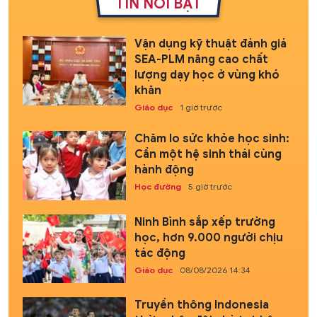
TIN NỔI BẬT
Vận dụng kỹ thuật đánh giá
SEA-PLM nâng cao chất
lượng dạy học ở vùng khó
khăn
Giáo dục
1 giờ trước
Chăm lo sức khỏe học sinh:
Cần một hệ sinh thái cùng
hành động
Học đường
5 giờ trước
Ninh Bình sắp xếp trường
học, hơn 9.000 người chịu
tác động
Giáo dục
08/08/2026 14:34
Truyền thông Indonesia