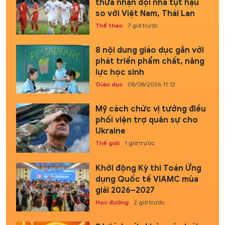
thừa nhận đội nhà tụt hậu
so với Việt Nam, Thái Lan
Thể thao
7 giờ trước
8 nội dung giáo dục gắn với
phát triển phẩm chất, năng
lực học sinh
Giáo dục
08/08/2026 11:12
Mỹ cách chức vị tướng điều
phối viện trợ quân sự cho
Ukraine
Thế giới
1 giờ trước
Khởi động Kỳ thi Toán Ứng
dụng Quốc tế VIAMC mùa
giải 2026–2027
Học đường
2 giờ trước