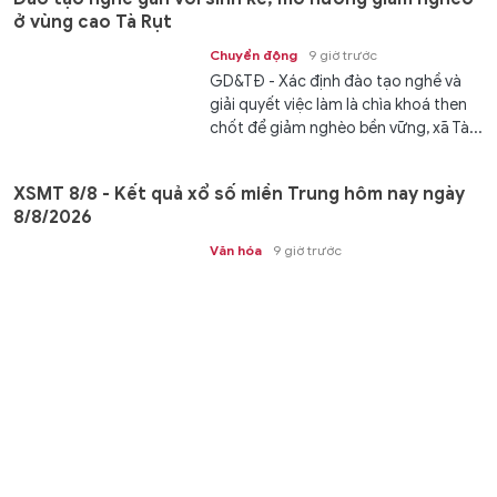
ở vùng cao Tà Rụt
Chuyển động
9 giờ trước
GD&TĐ - Xác định đào tạo nghề và
giải quyết việc làm là chìa khoá then
chốt để giảm nghèo bền vững, xã Tà...
XSMT 8/8 - Kết quả xổ số miền Trung hôm nay ngày
8/8/2026
Văn hóa
9 giờ trước
GD&TĐ - XSMT 8/8/2026. Kết quả xổ
số hôm nay ngày 8/8. Trực tiếp
KQXSMT 8/8. KQXSMT 8/8. Kết quả...
Tiếp sức gìn giữ tiếng nói, chữ viết của đồng bào dân
tộc thiểu số ở An Giang
Kết nối
9 giờ trước
GD&TĐ - An Giang hỗ trợ 30.000
đồng/tiết cho người dạy tiếng nói,