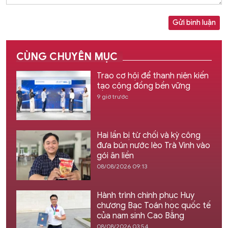
Gửi bình luận
CÙNG CHUYÊN MỤC
Trao cơ hội để thanh niên kiến
tạo cộng đồng bền vững
9 giờ trước
Hai lần bị từ chối và kỳ công
đưa bún nước lèo Trà Vinh vào
gói ăn liền
08/08/2026 09:13
Hành trình chinh phục Huy
chương Bạc Toán học quốc tế
của nam sinh Cao Bằng
08/08/2026 03:54