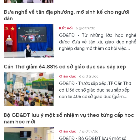
Đưa nghề về tận địa phương, mở sinh kế cho người
dân
Kết nối
6 giờ trước
GD&TĐ - Từ những lớp học nghề
được đưa về tận xã, giáo dục nghề
nghiệp đang mở thêm cơ hội việc...
Cần Thơ giảm 64,88% cơ sở giáo dục sau sắp xếp
Giáo dục
6 giờ trước
GD&TĐ - Trước sắp xếp, TP Cần Thơ
có 1.156 cơ sở giáo dục, sau sắp xếp
còn lại 406 cơ sở giáo dục (giảm...
Bộ GD&ĐT lưu ý một số nhiệm vụ theo từng cấp học
năm học mới
Giáo dục
7 giờ trước
GD&TĐ - Bộ GD&ĐT lưu ý một số