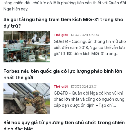
tăng chiến đấu chủ lực có lẽ là phương tiện cần thiết với Quân đội
Nga hiện nay.
Sẽ gọi tái ngũ hàng trăm tiêm kích MiG-31 trong kho
dự trữ?
Thế giới
17/07/2024 06:00
GD&TĐ - Các nguồn thông tin mở cho
biết đến năm 2018, Nga có thể vẫn lưu
giữ tới 130 tiêm kích MiG-31 trong...
Forbes nêu tên quốc gia có lực lượng pháo binh lớn
nhất thế giới
Thế giới
17/07/2024 23:01
GD&TĐ - Quân đội Nga có kho vũ khí
pháo lớn nhất và cũng có nguồn cung
cấp đạn dược ổn định – Tạp chí...
Bài học quý giá từ phương tiện chủ chốt trong chiến
dịch đặc biệt