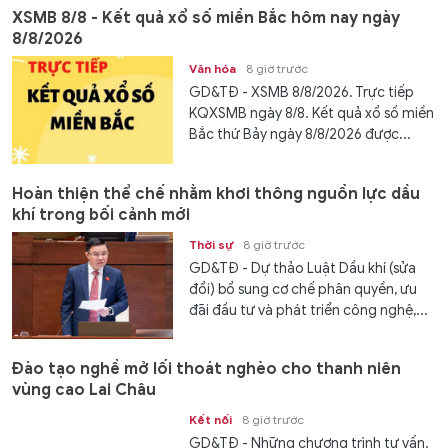
XSMB 8/8 - Kết quả xổ số miền Bắc hôm nay ngày
8/8/2026
Văn hóa
8 giờ trước
GD&TĐ - XSMB 8/8/2026. Trực tiếp
KQXSMB ngày 8/8. Kết quả xổ số miền
Bắc thứ Bảy ngày 8/8/2026 được...
Hoàn thiện thể chế nhằm khơi thông nguồn lực dầu
khí trong bối cảnh mới
Thời sự
8 giờ trước
GD&TĐ - Dự thảo Luật Dầu khí (sửa
đổi) bổ sung cơ chế phân quyền, ưu
đãi đầu tư và phát triển công nghệ,...
Đào tạo nghề mở lối thoát nghèo cho thanh niên
vùng cao Lai Châu
Kết nối
8 giờ trước
GD&TĐ - Những chương trình tư vấn,