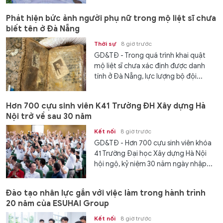
Phát hiện bức ảnh người phụ nữ trong mộ liệt sĩ chưa
biết tên ở Đà Nẵng
Thời sự
8 giờ trước
GD&TĐ - Trong quá trình khai quật
mộ liệt sĩ chưa xác định được danh
tính ở Đà Nẵng, lực lượng bộ đội...
Hơn 700 cựu sinh viên K41 Trường ĐH Xây dựng Hà
Nội trở về sau 30 năm
Kết nối
8 giờ trước
GD&TĐ - Hơn 700 cựu sinh viên khóa
41 Trường Đại học Xây dựng Hà Nội
hội ngộ, kỷ niệm 30 năm ngày nhập...
Đào tạo nhân lực gắn với việc làm trong hành trình
20 năm của ESUHAI Group
Kết nối
8 giờ trước