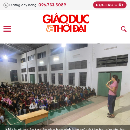
096.733.5089
Đường dây nóng:
ĐỌC BÁO GIẤY