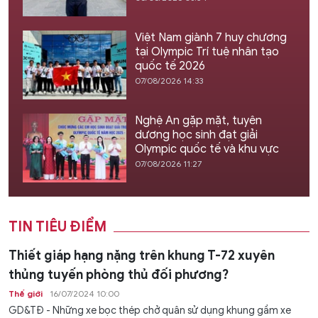
Việt Nam giành 7 huy chương
tại Olympic Trí tuệ nhân tạo
quốc tế 2026
07/08/2026 14:33
Nghệ An gặp mặt, tuyên
dương học sinh đạt giải
Olympic quốc tế và khu vực
07/08/2026 11:27
TIN TIÊU ĐIỂM
Thiết giáp hạng nặng trên khung T-72 xuyên
thủng tuyến phòng thủ đối phương?
Thế giới
16/07/2024 10:00
GD&TĐ - Những xe bọc thép chở quân sử dụng khung gầm xe