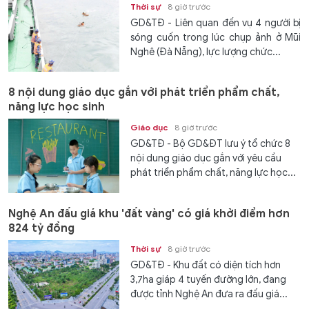
Thời sự
8 giờ trước
GD&TĐ - Liên quan đến vụ 4 người bị
sóng cuốn trong lúc chụp ảnh ở Mũi
Nghê (Đà Nẵng), lực lượng chức...
8 nội dung giáo dục gắn với phát triển phẩm chất,
năng lực học sinh
Giáo dục
8 giờ trước
GD&TĐ - Bộ GD&ĐT lưu ý tổ chức 8
nội dung giáo dục gắn với yêu cầu
phát triển phẩm chất, năng lực học...
Nghệ An đấu giá khu 'đất vàng' có giá khởi điểm hơn
824 tỷ đồng
Thời sự
8 giờ trước
GD&TĐ - Khu đất có diện tích hơn
3,7ha giáp 4 tuyến đường lớn, đang
được tỉnh Nghệ An đưa ra đấu giá...