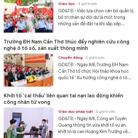
Giáo dục
4 giờ trước
GD&TĐ - Việc lựa chọn cán bộ quản lý,
bố trí nhân sự dôi dư là một trong
những vấn đề đặt ra khi sắp xếp...
Trường ĐH Nam Cần Thơ thúc đẩy nghiên cứu công
nghệ ô tô số, sản xuất thông minh
Chuyển động
5 giờ trước
GD&TĐ - Ngày 8/8, Trường ĐH Nam
Cần Thơ tổ chức Hội thảo khoa học
quốc tế “Xu hướng công nghệ ô tô...
Khởi tố 'cai thầu' liên quan tai nạn lao động khiến
công nhân tử vong
Giáo dục pháp luật
5 giờ trước
GD&TĐ - Ngày 8/8, Công an Tuyên
Quang thông tin vừa khởi tố vụ án,
khởi tố bị can Hoàng Kim Trường về...