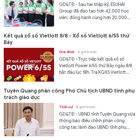
GD&TĐ - Sau hai thập kỷ, ESUHAI
Group đã đào tạo hơn 42.000 học
viên; đồng hành cùng hơn 20.000...
Kết quả xổ số Vietlott 8/8 - Xổ số Vietlott 6/55 thứ
Bảy
Gia đình
8 giờ trước
GD&TĐ - Trực tiếp kết quả xổ số
Vietlott Power 6/55 thứ Bảy ngày 8/8
bắt đầu lúc 18h. Tra KQXS Vietlott...
Tuyên Quang phân công Phó Chủ tịch UBND tỉnh phụ
trách giáo dục
Thời sự
8 giờ trước
GD&TĐ - UBND tỉnh Tuyên Quang vừa
thông báo điều chỉnh phân công
công tác lãnh đạo UBND tỉnh phụ...