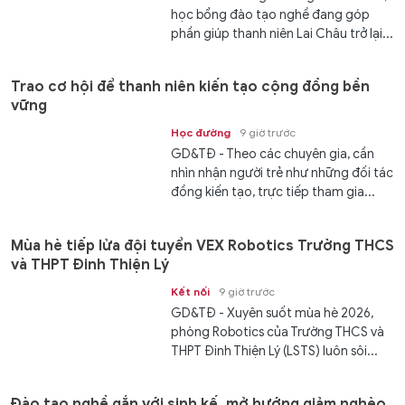
học bổng đào tạo nghề đang góp
phần giúp thanh niên Lai Châu trở lại...
Trao cơ hội để thanh niên kiến tạo cộng đồng bền
vững
Học đường
9 giờ trước
GD&TĐ - Theo các chuyên gia, cần
nhìn nhận người trẻ như những đối tác
đồng kiến tạo, trực tiếp tham gia...
Mùa hè tiếp lửa đội tuyển VEX Robotics Trường THCS
và THPT Đinh Thiện Lý
Kết nối
9 giờ trước
GD&TĐ - ​​Xuyên suốt mùa hè 2026,
phòng Robotics của Trường THCS và
THPT Đinh Thiện Lý (LSTS) luôn sôi...
Đào tạo nghề gắn với sinh kế, mở hướng giảm nghèo