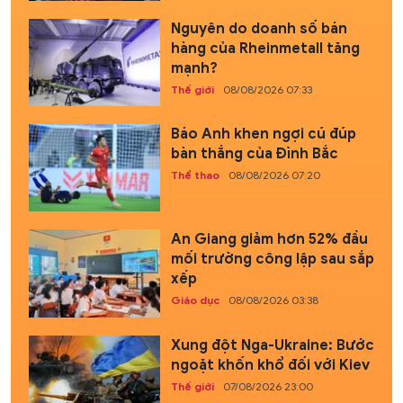
Nguyên do doanh số bán
hàng của Rheinmetall tăng
mạnh?
Thế giới
08/08/2026 07:33
Báo Anh khen ngợi cú đúp
bàn thắng của Đình Bắc
Thể thao
08/08/2026 07:20
An Giang giảm hơn 52% đầu
mối trường công lập sau sắp
xếp
Giáo dục
08/08/2026 03:38
Xung đột Nga-Ukraine: Bước
ngoặt khốn khổ đối với Kiev
Thế giới
07/08/2026 23:00