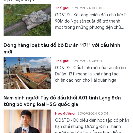
Thế giới
19/07/2024 00:00
GD&TĐ - Xe tăng chiến đấu chủ lực T-
90M do Nga sản xuất đã trở thành
một trong những phương tiện chủ...
Đóng hàng loạt tàu đổ bộ Dự án 11711 với cấu hình
mới
Thế giới
19/07/2024 08:00
GD&TĐ - Cấu hình mới của tàu đổ bộ
Dự án 11711 mang lại khả năng tác
chiến cao hơn cho Hải quân Nga.
Nam sinh người Tày đỗ đầu khối A01 tỉnh Lạng Sơn
từng bỏ vòng loại HSG quốc gia
Học đường
20/07/2024 00:04
GD&TĐ - Dù điều kiện học tập có phần
hạn chế nhưng, Dương Đình Thanh
người dân tộc Tày vẫn sở hữu điểm...