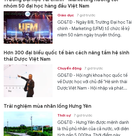
nhóm 50 đại học hàng đầu Việt Nam
Giáo dục
7 giờ trước
GD&TĐ - Ngày 8/8, Trường Đại học Tài
chính - Marketing (UFM) tổ chức lễ kỷ
niệm 50 năm ngày truyền thống.
Hơn 300 đại biểu quốc tế bàn cách nâng tầm hệ sinh
thái Dược Việt Nam
Chuyển động
7 giờ trước
GD&TĐ - Hội nghị khoa học quốc tế
về Dược học với chủ đề "Hệ sinh thái
Dược Việt Nam - Hội nhập và phát...
Trải nghiệm mùa nhãn lồng Hưng Yên
Thời sự
7 giờ trước
GD&TĐ - Hưng Yên được mệnh danh
là thủ phủ nhãn của cả nước, với diện
tích gần 5.000ha. Thời điểm này,...