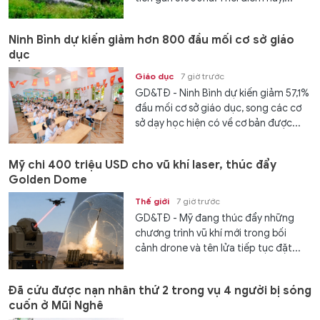
Ninh Bình dự kiến giảm hơn 800 đầu mối cơ sở giáo
dục
Giáo dục
7 giờ trước
GD&TĐ - Ninh Bình dự kiến giảm 57,1%
đầu mối cơ sở giáo dục, song các cơ
sở dạy học hiện có về cơ bản được...
Mỹ chi 400 triệu USD cho vũ khí laser, thúc đẩy
Golden Dome
Thế giới
7 giờ trước
GD&TĐ - Mỹ đang thúc đẩy những
chương trình vũ khí mới trong bối
cảnh drone và tên lửa tiếp tục đặt...
Đã cứu được nạn nhân thứ 2 trong vụ 4 người bị sóng
cuốn ở Mũi Nghê