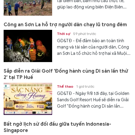
tại điểm bản, bám nhu cầu thực tế,
giúp lao động vùng biên Điện Biên...
Công an Sơn La hỗ trợ người dân chạy lũ trong đêm
Thời sự
59 phút trước
GD&TĐ - Để đảm bảo an toàn tính
mạng và tài sản của người dân, Công
an Sơn La tổ chức hỗ trợ hai xã Muội...
Sắp diễn ra Giải Golf 'Đồng hành cùng Di sản lần thứ
2' tại TP Huế
Thể thao
1 giờ trước
GD&TĐ - Ngày 9/8 tới đây, tại Golden
Sands Golf Resort Huế sẽ diễn ra Giải
Golf "Đồng hành cùng Di sản lần...
Bất ngờ lịch sử đối đầu giữa tuyển Indonesia-
Singapore