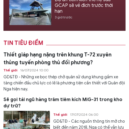
GCAP sẽ về đích trước thời
hạn
3 giờ trước
TIN TIÊU ĐIỂM
Thiết giáp hạng nặng trên khung T-72 xuyên
thủng tuyến phòng thủ đối phương?
Thế giới
16/07/2024 10:00
GD&TĐ - Những xe bọc thép chở quân sử dụng khung gầm xe
tăng chiến đấu chủ lực có lẽ là phương tiện cần thiết với Quân đội
Nga hiện nay.
Sẽ gọi tái ngũ hàng trăm tiêm kích MiG-31 trong kho
dự trữ?
Thế giới
17/07/2024 06:00
GD&TĐ - Các nguồn thông tin mở cho
biết đến năm 2018, Nga có thể vẫn lưu