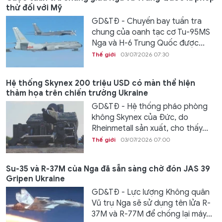
thử đối với Mỹ
GD&TĐ - Chuyến bay tuần tra
chung của oanh tạc cơ Tu-95MS
Nga và H-6 Trung Quốc được...
Thế giới
03/07/2026 07:30
Hệ thống Skynex 200 triệu USD có màn thể hiện
thảm họa trên chiến trường Ukraine
GD&TĐ - Hệ thống pháo phòng
không Skynex của Đức, do
Rheinmetall sản xuất, cho thấy...
Thế giới
03/07/2026 07:00
Su-35 và R-37M của Nga đã sẵn sàng chờ đón JAS 39
Gripen Ukraine
GD&TĐ - Lực lượng Không quân
Vũ trụ Nga sẽ sử dụng tên lửa R-
37M và R-77M để chống lại máy...