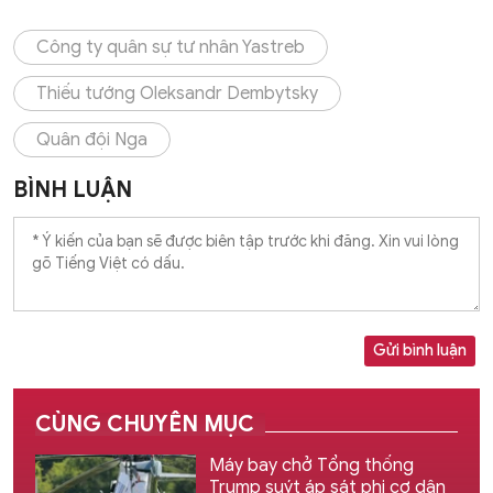
Công ty quân sự tư nhân Yastreb
Thiếu tướng Oleksandr Dembytsky
Quân đội Nga
BÌNH LUẬN
Gửi bình luận
CÙNG CHUYÊN MỤC
Máy bay chở Tổng thống
Trump suýt áp sát phi cơ dân