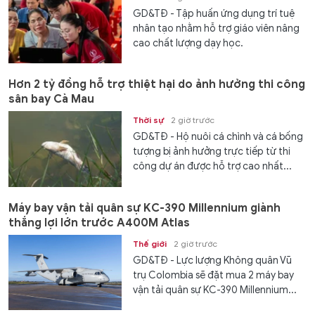
GD&TĐ - Tập huấn ứng dụng trí tuệ
nhân tạo nhằm hỗ trợ giáo viên nâng
cao chất lượng dạy học.
Hơn 2 tỷ đồng hỗ trợ thiệt hại do ảnh hưởng thi công
sân bay Cà Mau
Thời sự
2 giờ trước
GD&TĐ - Hộ nuôi cá chình và cá bống
tượng bị ảnh hưởng trực tiếp từ thi
công dự án được hỗ trợ cao nhất...
Máy bay vận tải quân sự KC-390 Millennium giành
thắng lợi lớn trước A400M Atlas
Thế giới
2 giờ trước
GD&TĐ - Lực lượng Không quân Vũ
trụ Colombia sẽ đặt mua 2 máy bay
vận tải quân sự KC-390 Millennium...