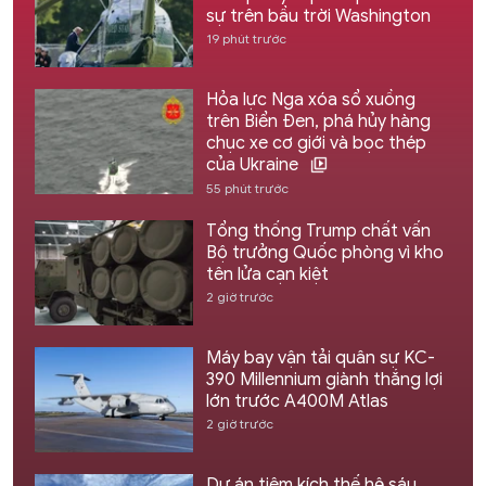
sự trên bầu trời Washington
19 phút trước
Hỏa lực Nga xóa sổ xuồng
trên Biển Đen, phá hủy hàng
chục xe cơ giới và bọc thép
của Ukraine
55 phút trước
Tổng thống Trump chất vấn
Bộ trưởng Quốc phòng vì kho
tên lửa cạn kiệt
2 giờ trước
Máy bay vận tải quân sự KC-
390 Millennium giành thắng lợi
lớn trước A400M Atlas
2 giờ trước
Dự án tiêm kích thế hệ sáu