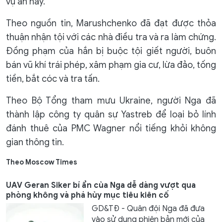
vụ án này.
Theo nguồn tin, Marushchenko đã đạt được thỏa
thuận nhận tội với các nhà điều tra và ra làm chứng.
Đồng phạm của hắn bị buộc tội giết người, buôn
bán vũ khí trái phép, xâm phạm gia cư, lừa đảo, tống
tiền, bắt cóc và tra tấn.
Theo Bộ Tổng tham mưu Ukraine, người Nga đã
thành lập công ty quân sự Yastreb để loại bỏ lính
đánh thuê của PMC Wagner nổi tiếng khỏi không
gian thông tin.
Theo Moscow Times
UAV Geran Siker bí ẩn của Nga dễ dàng vượt qua
phòng không và phá hủy mục tiêu kiên cố
GD&TĐ - Quân đội Nga đã đưa
vào sử dụng phiên bản mới của