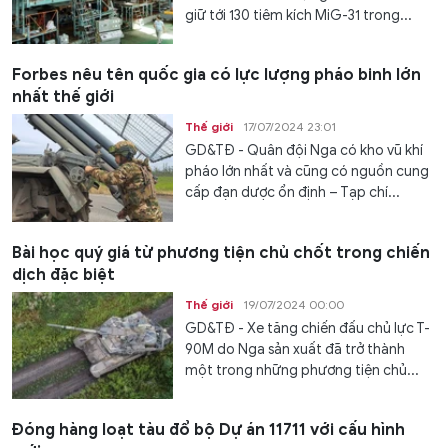
giữ tới 130 tiêm kích MiG-31 trong...
Forbes nêu tên quốc gia có lực lượng pháo binh lớn
nhất thế giới
Thế giới
17/07/2024 23:01
GD&TĐ - Quân đội Nga có kho vũ khí
pháo lớn nhất và cũng có nguồn cung
cấp đạn dược ổn định – Tạp chí...
Bài học quý giá từ phương tiện chủ chốt trong chiến
dịch đặc biệt
Thế giới
19/07/2024 00:00
GD&TĐ - Xe tăng chiến đấu chủ lực T-
90M do Nga sản xuất đã trở thành
một trong những phương tiện chủ...
Đóng hàng loạt tàu đổ bộ Dự án 11711 với cấu hình