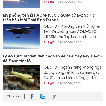
Thế giới
02/07/2026 04:00
Mỹ phóng tên lửa AGM-158C LRASM từ B-2 Spirit
trên bầu trời Thái Bình Dương
GD&TĐ - Phương tiện thử nghiệm
tên lửa chống hạm AGM-158C
LRASM thường là oanh tạc cơ...
Thế giới
02/07/2026 03:00
Lý do thực sự dẫn đến các vấn đề của máy bay Tu-214
đã được tiết lộ
GD&TĐ - Ngành hàng không Nga
đặt kỳ vọng rất lớn vào máy bay
Tu-214, tuy nhiên những gì diễn...
Thế giới
02/07/2026 07:30
Chia sẻ