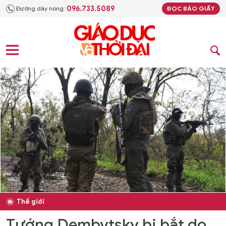
096.733.5089
Đường dây nóng:
ĐỌC BÁO GIẤY
Thế giới
Tướng Dembytsky bị bắt do