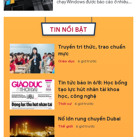
chạy Windows được báo cáo ở nhiều...
TIN NỔI BẬT
Truyền tri thức, trao chuẩn
mực
Giáo dục
6 giờ trước
Tin tức báo in 6/8: Học bổng
tạo lực hút nhân tài khoa
học, công nghệ
Thời sự
6 giờ trước
Nổ lớn rung chuyển Dubai
Thế giới
6 giờ trước