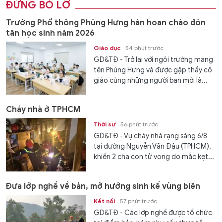
ĐỪNG BỎ LỠ
Trường Phổ thông Phùng Hưng hân hoan chào đón
tân học sinh năm 2026
Giáo dục
54 phút trước
GD&TĐ - Trở lại với ngôi trường mang
tên Phùng Hưng và được gặp thầy cô
giáo cùng những người bạn mới là...
Cháy nhà ở TPHCM
Thời sự
56 phút trước
GD&TĐ - Vụ cháy nhà rạng sáng 6/8
tại đường Nguyễn Văn Đậu (TPHCM),
khiến 2 cha con tử vong do mắc kẹt...
Đưa lớp nghề về bản, mở hướng sinh kế vùng biên
Kết nối
57 phút trước
GD&TĐ - Các lớp nghề được tổ chức