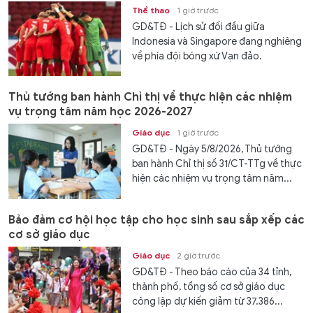
Thể thao
1 giờ trước
GD&TĐ - Lịch sử đối đầu giữa
Indonesia và Singapore đang nghiêng
về phía đội bóng xứ Vạn đảo.
Thủ tướng ban hành Chỉ thị về thực hiện các nhiệm
vụ trọng tâm năm học 2026-2027
Giáo dục
1 giờ trước
GD&TĐ - Ngày 5/8/2026, Thủ tướng
ban hành Chỉ thị số 31/CT-TTg về thực
hiện các nhiệm vụ trọng tâm năm...
Bảo đảm cơ hội học tập cho học sinh sau sắp xếp các
cơ sở giáo dục
Giáo dục
2 giờ trước
GD&TĐ - Theo báo cáo của 34 tỉnh,
thành phố, tổng số cơ sở giáo dục
công lập dự kiến giảm từ 37.386...