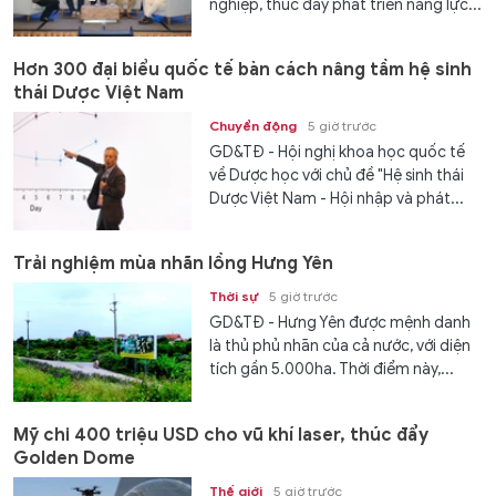
nghiệp, thúc đẩy phát triển năng lực...
Hơn 300 đại biểu quốc tế bàn cách nâng tầm hệ sinh
thái Dược Việt Nam
Chuyển động
5 giờ trước
GD&TĐ - Hội nghị khoa học quốc tế
về Dược học với chủ đề "Hệ sinh thái
Dược Việt Nam - Hội nhập và phát...
Trải nghiệm mùa nhãn lồng Hưng Yên
Thời sự
5 giờ trước
GD&TĐ - Hưng Yên được mệnh danh
là thủ phủ nhãn của cả nước, với diện
tích gần 5.000ha. Thời điểm này,...
Mỹ chi 400 triệu USD cho vũ khí laser, thúc đẩy
Golden Dome
Thế giới
5 giờ trước