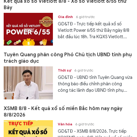
Kết quả xổ số Vietlott 8/8 - Xổ số Vietlott 6/55 thứ
Bảy
Gia đình
6 giờ trước
GD&TĐ - Trực tiếp kết quả xổ số
Vietlott Power 6/55 thứ Bảy ngày 8/8
bắt đầu lúc 18h. Tra KQXS Vietlott...
Tuyên Quang phân công Phó Chủ tịch UBND tỉnh phụ
trách giáo dục
Thời sự
6 giờ trước
GD&TĐ - UBND tỉnh Tuyên Quang vừa
thông báo điều chỉnh phân công
công tác lãnh đạo UBND tỉnh phụ...
XSMB 8/8 - Kết quả xổ số miền Bắc hôm nay ngày
8/8/2026
Văn hóa
6 giờ trước
GD&TĐ - XSMB 8/8/2026. Trực tiếp