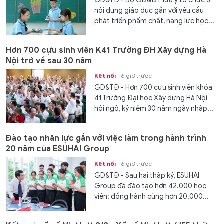
GD&TĐ - Bộ GD&ĐT lưu ý tổ chức 8
nội dung giáo dục gắn với yêu cầu
phát triển phẩm chất, năng lực học...
Hơn 700 cựu sinh viên K41 Trường ĐH Xây dựng Hà
Nội trở về sau 30 năm
Kết nối
6 giờ trước
GD&TĐ - Hơn 700 cựu sinh viên khóa
41 Trường Đại học Xây dựng Hà Nội
hội ngộ, kỷ niệm 30 năm ngày nhập...
Đào tạo nhân lực gắn với việc làm trong hành trình
20 năm của ESUHAI Group
Kết nối
6 giờ trước
GD&TĐ - Sau hai thập kỷ, ESUHAI
Group đã đào tạo hơn 42.000 học
viên; đồng hành cùng hơn 20.000...