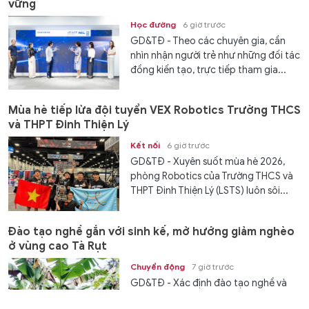
vững
Học đường
6 giờ trước
GD&TĐ - Theo các chuyên gia, cần
nhìn nhận người trẻ như những đối tác
đồng kiến tạo, trực tiếp tham gia...
Mùa hè tiếp lửa đội tuyển VEX Robotics Trường THCS
và THPT Đinh Thiện Lý
Kết nối
6 giờ trước
GD&TĐ - ​​Xuyên suốt mùa hè 2026,
phòng Robotics của Trường THCS và
THPT Đinh Thiện Lý (LSTS) luôn sôi...
Đào tạo nghề gắn với sinh kế, mở hướng giảm nghèo
ở vùng cao Tà Rụt
Chuyển động
7 giờ trước
GD&TĐ - Xác định đào tạo nghề và
giải quyết việc làm là chìa khoá then