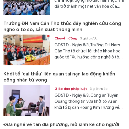
chỉ là hoạt động mở đầu năm học mà
đã trở thành một nét văn hóa của...
Trường ĐH Nam Cần Thơ thúc đẩy nghiên cứu công
nghệ ô tô số, sản xuất thông minh
Chuyển động
3 giờ trước
GD&TĐ - Ngày 8/8, Trường ĐH Nam
Cần Thơ tổ chức Hội thảo khoa học
quốc tế “Xu hướng công nghệ ô tô...
Khởi tố 'cai thầu' liên quan tai nạn lao động khiến
công nhân tử vong
Giáo dục pháp luật
3 giờ trước
GD&TĐ - Ngày 8/8, Công an Tuyên
Quang thông tin vừa khởi tố vụ án,
khởi tố bị can Hoàng Kim Trường về...
Đưa nghề về tận địa phương, mở sinh kế cho người