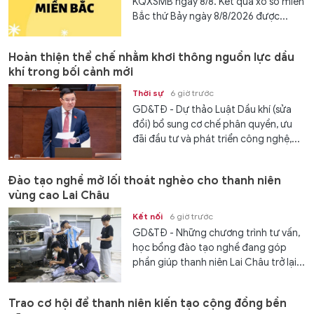
KQXSMB ngày 8/8. Kết quả xổ số miền
Bắc thứ Bảy ngày 8/8/2026 được...
Hoàn thiện thể chế nhằm khơi thông nguồn lực dầu
khí trong bối cảnh mới
Thời sự
6 giờ trước
GD&TĐ - Dự thảo Luật Dầu khí (sửa
đổi) bổ sung cơ chế phân quyền, ưu
đãi đầu tư và phát triển công nghệ,...
Đào tạo nghề mở lối thoát nghèo cho thanh niên
vùng cao Lai Châu
Kết nối
6 giờ trước
GD&TĐ - Những chương trình tư vấn,
học bổng đào tạo nghề đang góp
phần giúp thanh niên Lai Châu trở lại...
Trao cơ hội để thanh niên kiến tạo cộng đồng bền