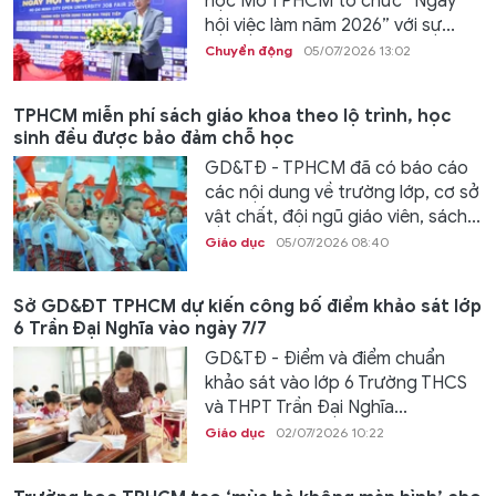
học Mở TPHCM tổ chức “Ngày
hội việc làm năm 2026” với sự...
Chuyển động
05/07/2026 13:02
TPHCM miễn phí sách giáo khoa theo lộ trình, học
sinh đều được bảo đảm chỗ học
GD&TĐ - TPHCM đã có báo cáo
các nội dung về trường lớp, cơ sở
vật chất, đội ngũ giáo viên, sách...
Giáo dục
05/07/2026 08:40
Sở GD&ĐT TPHCM dự kiến công bố điểm khảo sát lớp
6 Trần Đại Nghĩa vào ngày 7/7
GD&TĐ - Điểm và điểm chuẩn
khảo sát vào lớp 6 Trường THCS
và THPT Trần Đại Nghĩa...
Giáo dục
02/07/2026 10:22