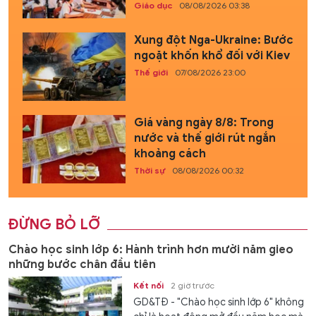
Giáo dục
08/08/2026 03:38
Xung đột Nga-Ukraine: Bước
ngoặt khốn khổ đối với Kiev
Thế giới
07/08/2026 23:00
Giá vàng ngày 8/8: Trong
nước và thế giới rút ngắn
khoảng cách
Thời sự
08/08/2026 00:32
ĐỪNG BỎ LỠ
Chào học sinh lớp 6: Hành trình hơn mười năm gieo
những bước chân đầu tiên
Kết nối
2 giờ trước
GD&TĐ - "Chào học sinh lớp 6" không