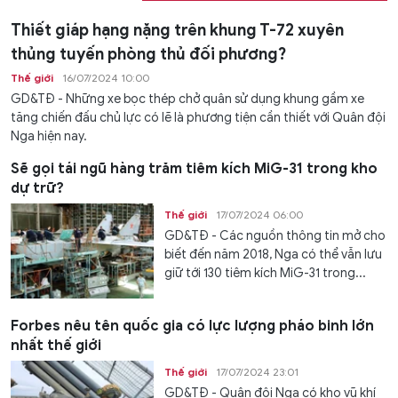
Thiết giáp hạng nặng trên khung T-72 xuyên
thủng tuyến phòng thủ đối phương?
Thế giới
16/07/2024 10:00
GD&TĐ - Những xe bọc thép chở quân sử dụng khung gầm xe
tăng chiến đấu chủ lực có lẽ là phương tiện cần thiết với Quân đội
Nga hiện nay.
Sẽ gọi tái ngũ hàng trăm tiêm kích MiG-31 trong kho
dự trữ?
Thế giới
17/07/2024 06:00
GD&TĐ - Các nguồn thông tin mở cho
biết đến năm 2018, Nga có thể vẫn lưu
giữ tới 130 tiêm kích MiG-31 trong...
Forbes nêu tên quốc gia có lực lượng pháo binh lớn
nhất thế giới
Thế giới
17/07/2024 23:01
GD&TĐ - Quân đội Nga có kho vũ khí