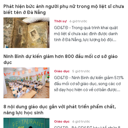
Phát hiện bức ảnh người phụ nữ trong mộ liệt sĩ chưa
biết tên ở Đà Nẵng
Thời sự
6 giờ trước
GD&TĐ - Trong quá trình khai quật
mộ liệt sĩ chưa xác định được danh
tính ở Đà Nẵng, lực lượng bộ đội...
Ninh Bình dự kiến giảm hơn 800 đầu mối cơ sở giáo
dục
Giáo dục
5 giờ trước
GD&TĐ - Ninh Bình dự kiến giảm 57,1%
đầu mối cơ sở giáo dục, song các cơ
sở dạy học hiện có về cơ bản được...
8 nội dung giáo dục gắn với phát triển phẩm chất,
năng lực học sinh
Giáo dục
6 giờ trước