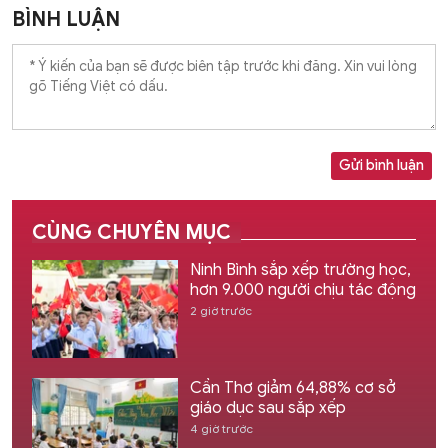
BÌNH LUẬN
Gửi bình luận
CÙNG CHUYÊN MỤC
Ninh Bình sắp xếp trường học,
hơn 9.000 người chịu tác động
2 giờ trước
Cần Thơ giảm 64,88% cơ sở
giáo dục sau sắp xếp
4 giờ trước