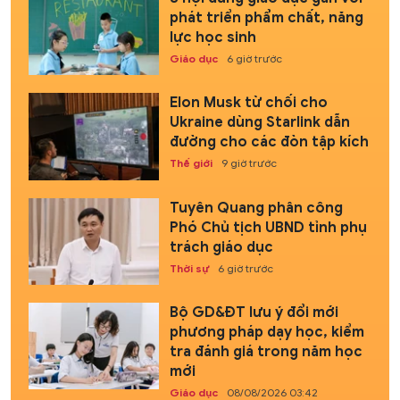
phát triển phẩm chất, năng
lực học sinh
Giáo dục
6 giờ trước
Elon Musk từ chối cho
Ukraine dùng Starlink dẫn
đường cho các đòn tập kích
Thế giới
9 giờ trước
Tuyên Quang phân công
Phó Chủ tịch UBND tỉnh phụ
trách giáo dục
Thời sự
6 giờ trước
Bộ GD&ĐT lưu ý đổi mới
phương pháp dạy học, kiểm
tra đánh giá trong năm học
mới
Giáo dục
08/08/2026 03:42