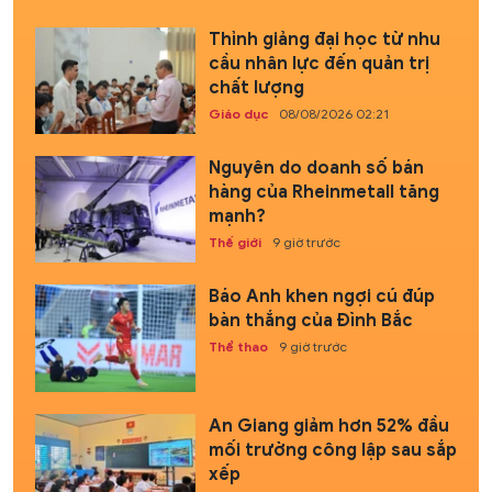
Thỉnh giảng đại học từ nhu
cầu nhân lực đến quản trị
chất lượng
Giáo dục
08/08/2026 02:21
Nguyên do doanh số bán
hàng của Rheinmetall tăng
mạnh?
Thế giới
9 giờ trước
Báo Anh khen ngợi cú đúp
bàn thắng của Đình Bắc
Thể thao
9 giờ trước
An Giang giảm hơn 52% đầu
mối trường công lập sau sắp
xếp