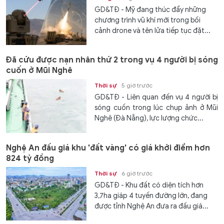
GD&TĐ - Mỹ đang thúc đẩy những
chương trình vũ khí mới trong bối
cảnh drone và tên lửa tiếp tục đặt...
Đã cứu được nạn nhân thứ 2 trong vụ 4 người bị sóng
cuốn ở Mũi Nghê
Thời sự
5 giờ trước
GD&TĐ - Liên quan đến vụ 4 người bị
sóng cuốn trong lúc chụp ảnh ở Mũi
Nghê (Đà Nẵng), lực lượng chức...
Nghệ An đấu giá khu 'đất vàng' có giá khởi điểm hơn
824 tỷ đồng
Thời sự
6 giờ trước
GD&TĐ - Khu đất có diện tích hơn
3,7ha giáp 4 tuyến đường lớn, đang
được tỉnh Nghệ An đưa ra đấu giá...