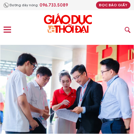
096.733.5089
Đường dây nóng:
ĐỌC BÁO GIẤY