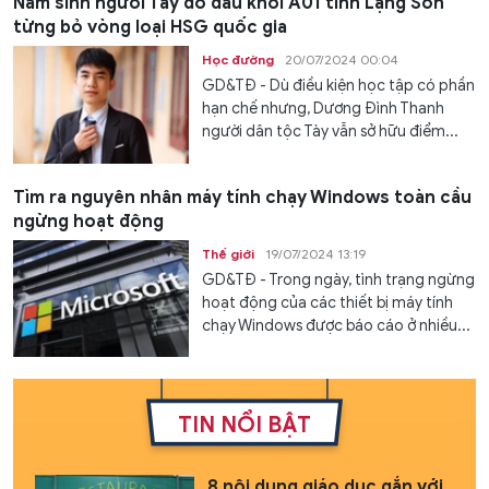
Nam sinh người Tày đỗ đầu khối A01 tỉnh Lạng Sơn
từng bỏ vòng loại HSG quốc gia
Học đường
20/07/2024 00:04
GD&TĐ - Dù điều kiện học tập có phần
hạn chế nhưng, Dương Đình Thanh
người dân tộc Tày vẫn sở hữu điểm...
Tìm ra nguyên nhân máy tính chạy Windows toàn cầu
ngừng hoạt động
Thế giới
19/07/2024 13:19
GD&TĐ - Trong ngày, tình trạng ngừng
hoạt động của các thiết bị máy tính
chạy Windows được báo cáo ở nhiều...
TIN NỔI BẬT
8 nội dung giáo dục gắn với