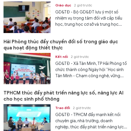
Giáo dục
2 giờ trước
GD&TĐ - Bộ GD&ĐT lưu ý một số
nhiệm vụ trọng tâm đối với cấp tiểu
học, trung học cơ sở và trung học...
Hải Phòng thúc đẩy chuyển đổi số trong giáo dục
qua hoạt động thiết thực
Kết nối
2 giờ trước
GD&TĐ - Xã Tân Minh, TP Hải Phòng tổ
chức thành công Ngày hội “Học sinh
Tân Minh - Chạm công nghệ, vững...
TPHCM thúc đẩy phát triển năng lực số, năng lực AI
cho học sinh phổ thông
Trao đổi
2 giờ trước
GD&TĐ - TPHCM đẩy mạnh kết nối
chuyên gia, nhà trường, doanh
nghiệp, thúc đẩy phát triển năng lực...