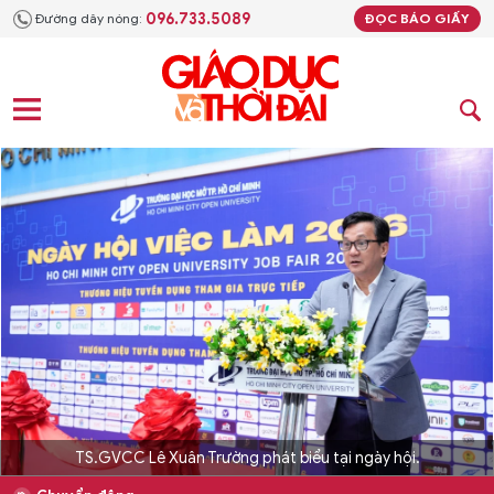
096.733.5089
Đường dây nóng:
ĐỌC BÁO GIẤY
TS.GVCC Lê Xuân Trường phát biểu tại ngày hội.