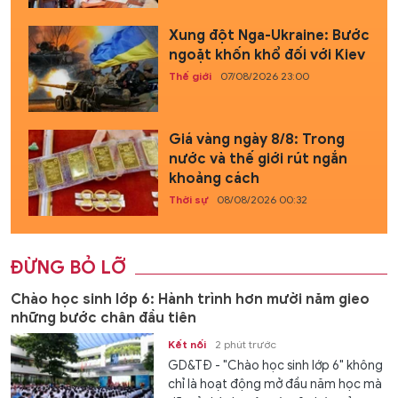
Xung đột Nga-Ukraine: Bước
ngoặt khốn khổ đối với Kiev
Thế giới
07/08/2026 23:00
Giá vàng ngày 8/8: Trong
nước và thế giới rút ngắn
khoảng cách
Thời sự
08/08/2026 00:32
ĐỪNG BỎ LỠ
Chào học sinh lớp 6: Hành trình hơn mười năm gieo
những bước chân đầu tiên
Kết nối
2 phút trước
GD&TĐ - "Chào học sinh lớp 6" không
chỉ là hoạt động mở đầu năm học mà