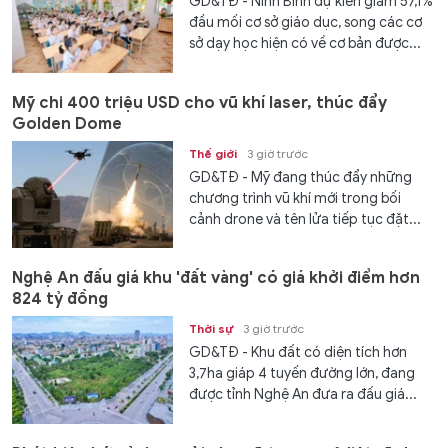
GD&TĐ - Ninh Bình dự kiến giảm 57,1%
đầu mối cơ sở giáo dục, song các cơ
sở dạy học hiện có về cơ bản được...
Mỹ chi 400 triệu USD cho vũ khí laser, thúc đẩy
Golden Dome
Thế giới
3 giờ trước
GD&TĐ - Mỹ đang thúc đẩy những
chương trình vũ khí mới trong bối
cảnh drone và tên lửa tiếp tục đặt...
Nghệ An đấu giá khu 'đất vàng' có giá khởi điểm hơn
824 tỷ đồng
Thời sự
3 giờ trước
GD&TĐ - Khu đất có diện tích hơn
3,7ha giáp 4 tuyến đường lớn, đang
được tỉnh Nghệ An đưa ra đấu giá...