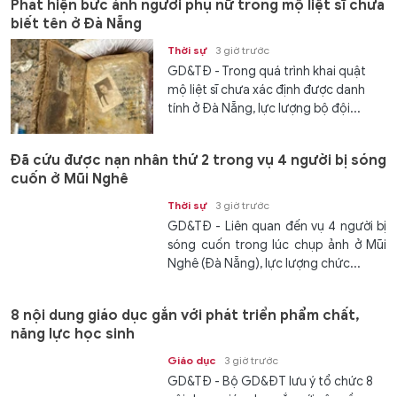
Phát hiện bức ảnh người phụ nữ trong mộ liệt sĩ chưa
biết tên ở Đà Nẵng
Thời sự
3 giờ trước
GD&TĐ - Trong quá trình khai quật
mộ liệt sĩ chưa xác định được danh
tính ở Đà Nẵng, lực lượng bộ đội...
Đã cứu được nạn nhân thứ 2 trong vụ 4 người bị sóng
cuốn ở Mũi Nghê
Thời sự
3 giờ trước
GD&TĐ - Liên quan đến vụ 4 người bị
sóng cuốn trong lúc chụp ảnh ở Mũi
Nghê (Đà Nẵng), lực lượng chức...
8 nội dung giáo dục gắn với phát triển phẩm chất,
năng lực học sinh
Giáo dục
3 giờ trước
GD&TĐ - Bộ GD&ĐT lưu ý tổ chức 8