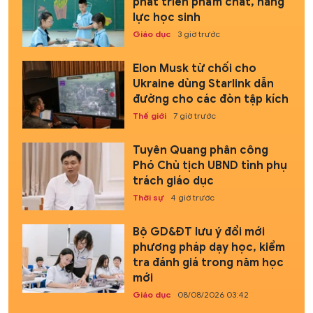
phát triển phẩm chất, năng
lực học sinh
Giáo dục
3 giờ trước
Elon Musk từ chối cho
Ukraine dùng Starlink dẫn
đường cho các đòn tập kích
Thế giới
7 giờ trước
Tuyên Quang phân công
Phó Chủ tịch UBND tỉnh phụ
trách giáo dục
Thời sự
4 giờ trước
Bộ GD&ĐT lưu ý đổi mới
phương pháp dạy học, kiểm
tra đánh giá trong năm học
mới
Giáo dục
08/08/2026 03:42