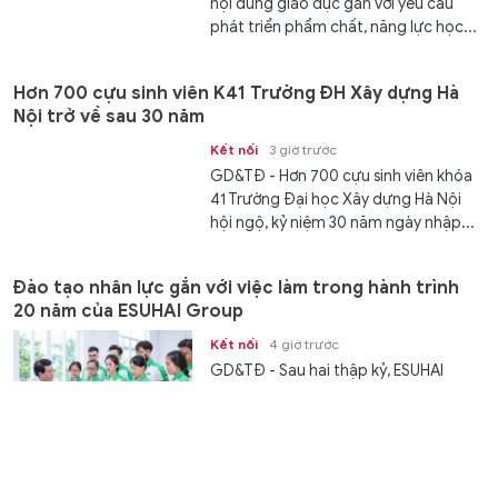
nội dung giáo dục gắn với yêu cầu
phát triển phẩm chất, năng lực học...
Hơn 700 cựu sinh viên K41 Trường ĐH Xây dựng Hà
Nội trở về sau 30 năm
Kết nối
3 giờ trước
GD&TĐ - Hơn 700 cựu sinh viên khóa
41 Trường Đại học Xây dựng Hà Nội
hội ngộ, kỷ niệm 30 năm ngày nhập...
Đào tạo nhân lực gắn với việc làm trong hành trình
20 năm của ESUHAI Group
Kết nối
4 giờ trước
GD&TĐ - Sau hai thập kỷ, ESUHAI
Group đã đào tạo hơn 42.000 học
viên; đồng hành cùng hơn 20.000...
Kết quả xổ số Vietlott 8/8 - Xổ số Vietlott 6/55 thứ