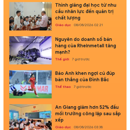
Thỉnh giảng đại học từ nhu
cầu nhân lực đến quản trị
chất lượng
Giáo dục
08/08/2026 02:21
Nguyên do doanh số bán
hàng của Rheinmetall tăng
mạnh?
Thế giới
7 giờ trước
Báo Anh khen ngợi cú đúp
bàn thắng của Đình Bắc
Thể thao
7 giờ trước
An Giang giảm hơn 52% đầu
mối trường công lập sau sắp
xếp
Giáo dục
08/08/2026 03:38