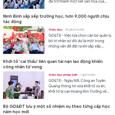
đã trở thành một nét văn hóa của...
Ninh Bình sắp xếp trường học, hơn 9.000 người chịu
tác động
Giáo dục
30 phút trước
GD&TĐ - Việc lựa chọn cán bộ quản lý,
bố trí nhân sự dôi dư là một trong
những vấn đề đặt ra khi sắp xếp...
Khởi tố 'cai thầu' liên quan tai nạn lao động khiến
công nhân tử vong
Giáo dục pháp luật
1 giờ trước
GD&TĐ - Ngày 8/8, Công an Tuyên
Quang thông tin vừa khởi tố vụ án,
khởi tố bị can Hoàng Kim Trường về...
Bộ GD&ĐT lưu ý một số nhiệm vụ theo từng cấp học
năm học mới