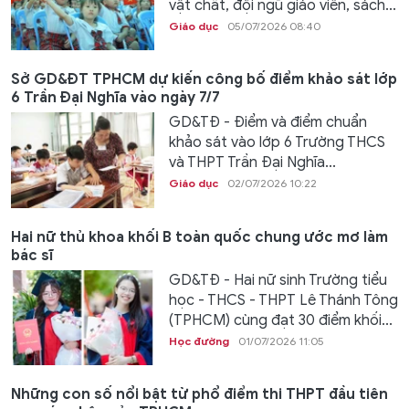
vật chất, đội ngũ giáo viên, sách...
Giáo dục
05/07/2026 08:40
Sở GD&ĐT TPHCM dự kiến công bố điểm khảo sát lớp
6 Trần Đại Nghĩa vào ngày 7/7
GD&TĐ - Điểm và điểm chuẩn
khảo sát vào lớp 6 Trường THCS
và THPT Trần Đại Nghĩa...
Giáo dục
02/07/2026 10:22
Hai nữ thủ khoa khối B toàn quốc chung ước mơ làm
bác sĩ
GD&TĐ - Hai nữ sinh Trường tiểu
học - THCS - THPT Lê Thánh Tông
(TPHCM) cùng đạt 30 điểm khối...
Học đường
01/07/2026 11:05
Những con số nổi bật từ phổ điểm thi THPT đầu tiên