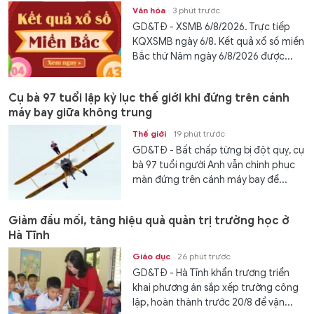
Văn hóa
3 phút trước
GD&TĐ - XSMB 6/8/2026. Trực tiếp
KQXSMB ngày 6/8. Kết quả xổ số miền
Bắc thứ Năm ngày 6/8/2026 được...
Cụ bà 97 tuổi lập kỷ lục thế giới khi đứng trên cánh
máy bay giữa không trung
Thế giới
19 phút trước
GD&TĐ - Bất chấp từng bị đột quỵ, cụ
bà 97 tuổi người Anh vẫn chinh phục
màn đứng trên cánh máy bay để...
Giảm đầu mối, tăng hiệu quả quản trị trường học ở
Hà Tĩnh
Giáo dục
26 phút trước
GD&TĐ - Hà Tĩnh khẩn trương triển
khai phương án sắp xếp trường công
lập, hoàn thành trước 20/8 để vận...