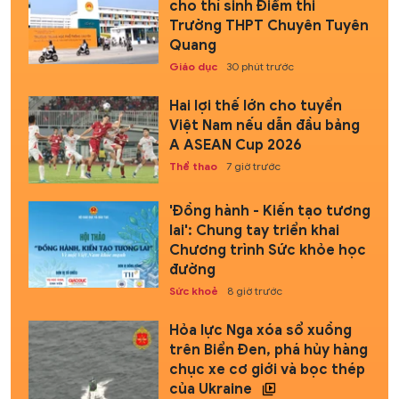
cho thí sinh Điểm thi
Trường THPT Chuyên Tuyên
Quang
Giáo dục
30 phút trước
Hai lợi thế lớn cho tuyển
Việt Nam nếu dẫn đầu bảng
A ASEAN Cup 2026
Thể thao
7 giờ trước
'Đồng hành - Kiến tạo tương
lai': Chung tay triển khai
Chương trình Sức khỏe học
đường
Sức khoẻ
8 giờ trước
Hỏa lực Nga xóa sổ xuồng
trên Biển Đen, phá hủy hàng
chục xe cơ giới và bọc thép
của Ukraine