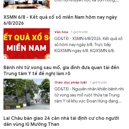
cho Hội Khuyến học xã Sơn Hồng,...
XSMN 6/8 - Kết quả xổ số miền Nam hôm nay ngày
6/8/2026
Văn hóa
1 giờ trước
GD&TĐ - XSMN 6/8/2026. Kết quả xổ
số hôm nay ngày 6/8. Trực tiếp
KQXSMN ngày 6/8. KQXSMN 6/8.
Kết...
Bệnh nhi tử vong sau mổ, gia đình đưa quan tài đến
Trung tâm Y tế đề nghị làm rõ
Giáo dục pháp luật
1 giờ trước
GD&TĐ - Nguyên nhân khiến bệnh nhi
tử vong sau mổ ruột thừa tại Trung
tâm Y tế khu vực Đoan Hùng đang...
Lai Châu bàn giao 24 căn nhà tái định cư cho người
dân vùng lũ Mường Than