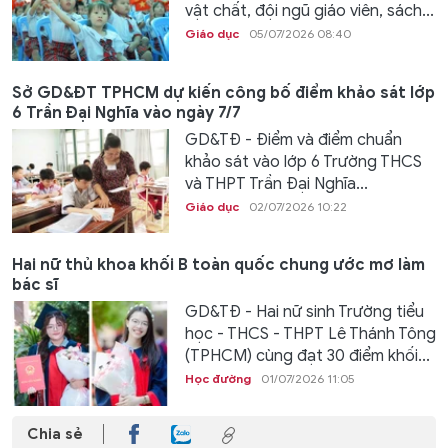
vật chất, đội ngũ giáo viên, sách...
Giáo dục
05/07/2026 08:40
Sở GD&ĐT TPHCM dự kiến công bố điểm khảo sát lớp
6 Trần Đại Nghĩa vào ngày 7/7
GD&TĐ - Điểm và điểm chuẩn
khảo sát vào lớp 6 Trường THCS
và THPT Trần Đại Nghĩa...
Giáo dục
02/07/2026 10:22
Hai nữ thủ khoa khối B toàn quốc chung ước mơ làm
bác sĩ
GD&TĐ - Hai nữ sinh Trường tiểu
học - THCS - THPT Lê Thánh Tông
(TPHCM) cùng đạt 30 điểm khối...
Học đường
01/07/2026 11:05
Chia sẻ