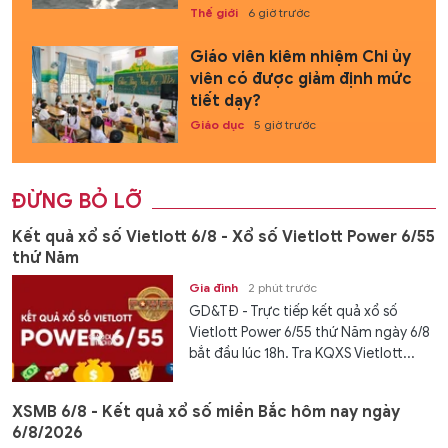
Thế giới
6 giờ trước
Giáo viên kiêm nhiệm Chi ủy
viên có được giảm định mức
tiết dạy?
Giáo dục
5 giờ trước
ĐỪNG BỎ LỠ
Kết quả xổ số Vietlott 6/8 - Xổ số Vietlott Power 6/55
thứ Năm
Gia đình
2 phút trước
GD&TĐ - Trực tiếp kết quả xổ số
Vietlott Power 6/55 thứ Năm ngày 6/8
bắt đầu lúc 18h. Tra KQXS Vietlott...
XSMB 6/8 - Kết quả xổ số miền Bắc hôm nay ngày
6/8/2026