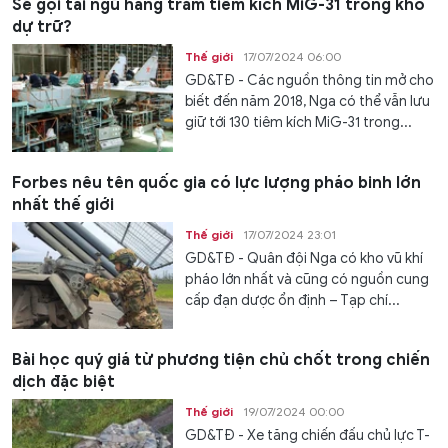
Sẽ gọi tái ngũ hàng trăm tiêm kích MiG-31 trong kho
dự trữ?
Thế giới
17/07/2024 06:00
GD&TĐ - Các nguồn thông tin mở cho
biết đến năm 2018, Nga có thể vẫn lưu
giữ tới 130 tiêm kích MiG-31 trong...
Forbes nêu tên quốc gia có lực lượng pháo binh lớn
nhất thế giới
Thế giới
17/07/2024 23:01
GD&TĐ - Quân đội Nga có kho vũ khí
pháo lớn nhất và cũng có nguồn cung
cấp đạn dược ổn định – Tạp chí...
Bài học quý giá từ phương tiện chủ chốt trong chiến
dịch đặc biệt
Thế giới
19/07/2024 00:00
GD&TĐ - Xe tăng chiến đấu chủ lực T-