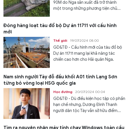
90M do Nga sản xuất đã trở thành
một trong những phương tiện chủ...
Đóng hàng loạt tàu đổ bộ Dự án 11711 với cấu hình
mới
Thế giới
19/07/2024 08:00
GD&TĐ - Cấu hình mới của tàu đổ bộ
Dự án 11711 mang lại khả năng tác
chiến cao hơn cho Hải quân Nga.
Nam sinh người Tày đỗ đầu khối A01 tỉnh Lạng Sơn
từng bỏ vòng loại HSG quốc gia
Học đường
20/07/2024 00:04
GD&TĐ - Dù điều kiện học tập có phần
hạn chế nhưng, Dương Đình Thanh
người dân tộc Tày vẫn sở hữu điểm...
Tìm ra nguyên nhân máy tính chạy Windows toàn cầu