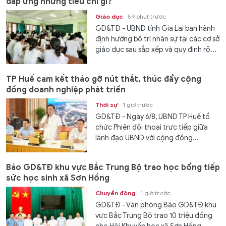
đáp ứng những tiêu chí gì?
Giáo dục
59 phút trước
GD&TĐ - UBND tỉnh Gia Lai ban hành
định hướng bố trí nhân sự tại các cơ sở
giáo dục sau sắp xếp và quy định rõ...
TP Huế cam kết tháo gỡ nút thắt, thúc đẩy cộng
đồng doanh nghiệp phát triển
Thời sự
1 giờ trước
GD&TĐ - Ngày 6/8, UBND TP Huế tổ
chức Phiên đối thoại trực tiếp giữa
lãnh đạo UBND với cộng đồng...
Báo GD&TĐ khu vực Bắc Trung Bộ trao học bổng tiếp
sức học sinh xã Sơn Hồng
Chuyển động
1 giờ trước
GD&TĐ - Văn phòng Báo GD&TĐ khu
vực Bắc Trung Bộ trao 10 triệu đồng