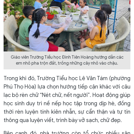
Giáo viên Trường Tiểu học Đinh Tiên Hoàng hướng dẫn các
em nhỏ pha trộn đất, trồng những cây nhỏ vào chậu.
Trong khi đó, Trường Tiểu học Lê Văn Tám (phường
Phú Thọ Hòa) lựa chọn hướng tiếp cận khác với câu
lạc bộ rèn chữ “Nét chữ, nết người”. Hoạt động giúp
học sinh duy trì nề nếp học tập trong dịp hè, đồng
thời rèn luyện tính kiên nhẫn, sự cẩn thận và tự tin
thông qua luyện viết, trình bày vở sạch, chữ đẹp.
Bên cạnh đó, nhà trường còn tổ chức nhiều sân