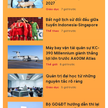
2027
Giáo dục
7 giờ trước
Bất ngờ lịch sử đối đầu giữa
tuyển Indonesia-Singapore
Thể thao
7 giờ trước
Máy bay vận tải quân sự KC-
390 Millennium giành thắng
lợi lớn trước A400M Atlas
Thế giới
8 giờ trước
Quản trị đại học từ những
nguyên tắc rõ ràng
Giáo dục
5 giờ trước
Bộ GD&ĐT hướng dẫn thi lại