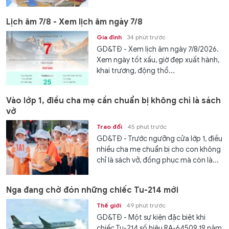
Lịch âm 7/8 - Xem lịch âm ngày 7/8
Gia đình
34 phút trước
GD&TĐ - Xem lịch âm ngày 7/8/2026.
Xem ngày tốt xấu, giờ đẹp xuất hành,
khai trương, động thổ...
Vào lớp 1, điều cha mẹ cần chuẩn bị không chỉ là sách
vở
Trao đổi
45 phút trước
GD&TĐ - Trước ngưỡng cửa lớp 1, điều
nhiều cha mẹ chuẩn bị cho con không
chỉ là sách vở, đồng phục mà còn là...
Nga đang chờ đón những chiếc Tu-214 mới
Thế giới
49 phút trước
GD&TĐ - Một sự kiện đặc biệt khi
chiếc Tu-214 số hiệu RA-64509 19 năm