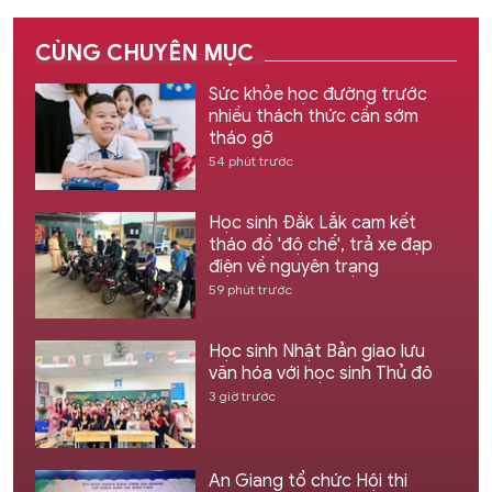
CÙNG CHUYÊN MỤC
Sức khỏe học đường trước
nhiều thách thức cần sớm
tháo gỡ
54 phút trước
Học sinh Đắk Lắk cam kết
tháo đồ 'độ chế', trả xe đạp
điện về nguyên trạng
59 phút trước
Học sinh Nhật Bản giao lưu
văn hóa với học sinh Thủ đô
3 giờ trước
An Giang tổ chức Hội thi