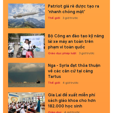
Patriot giá rẻ được tạo ra
'nhanh chóng mặt'
Thế giới
3 giờ trước
Bộ Công an đào tạo kỹ năng
lái xe máy an toàn trên
phạm vi toàn quốc
Giáo dục pháp luật
3 giờ trước
Nga - Syria đạt thỏa thuận
về các căn cứ tại cảng
Tartus
Thế giới
4 giờ trước
Gia Lai đề xuất miễn phí
sách giáo khoa cho hơn
182.000 học sinh
Giáo dục
4 giờ trước