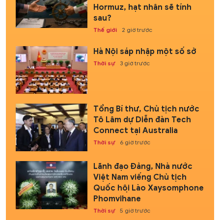
Hormuz, hạt nhân sẽ tính
sau?
Thế giới
2 giờ trước
Hà Nội sáp nhập một số sở
Thời sự
3 giờ trước
Tổng Bí thư, Chủ tịch nước
Tô Lâm dự Diễn đàn Tech
Connect tại Australia
Thời sự
6 giờ trước
Lãnh đạo Đảng, Nhà nước
Việt Nam viếng Chủ tịch
Quốc hội Lào Xaysomphone
Phomvihane
Thời sự
5 giờ trước