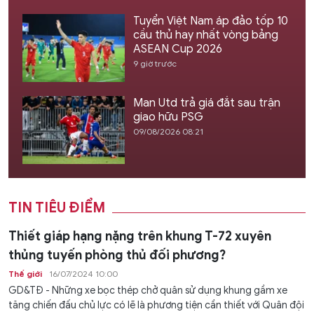
Tuyển Việt Nam áp đảo tốp 10
cầu thủ hay nhất vòng bảng
ASEAN Cup 2026
9 giờ trước
Man Utd trả giá đắt sau trận
giao hữu PSG
09/08/2026 08:21
TIN TIÊU ĐIỂM
Thiết giáp hạng nặng trên khung T-72 xuyên
thủng tuyến phòng thủ đối phương?
Thế giới
16/07/2024 10:00
GD&TĐ - Những xe bọc thép chở quân sử dụng khung gầm xe
tăng chiến đấu chủ lực có lẽ là phương tiện cần thiết với Quân đội