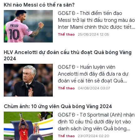
Khi nào Messi có thể ra sân?
GD&TĐ - Thời điểm tiền đạo
Messi trở lại thi đấu trong màu áo
Inter Miami chính thức được tiết...
Thể thao
25/08/2024 12:05
HLV Ancelotti dự đoán cầu thủ đoạt Quả bóng Vàng
2024
GD&TĐ - Huấn luyện viên
Ancelotti mới đây đã đưa ra dự
đoán về cái tên sẽ đoạt Quả...
Thể thao
04/08/2024 03:07
Chùm ảnh: 10 ứng viên Quả bóng Vàng 2024
GD&TĐ - Tờ Sportmail (Anh) nhận
định 10 cầu thủ dưới đây lọt vào
danh sách ứng viên Quả bóng...
Thể thao
23/07/2024 02:20