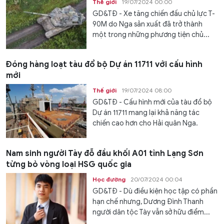
Thế giới
19/07/2024 00:00
GD&TĐ - Xe tăng chiến đấu chủ lực T-
90M do Nga sản xuất đã trở thành
một trong những phương tiện chủ...
Đóng hàng loạt tàu đổ bộ Dự án 11711 với cấu hình
mới
Thế giới
19/07/2024 08:00
GD&TĐ - Cấu hình mới của tàu đổ bộ
Dự án 11711 mang lại khả năng tác
chiến cao hơn cho Hải quân Nga.
Nam sinh người Tày đỗ đầu khối A01 tỉnh Lạng Sơn
từng bỏ vòng loại HSG quốc gia
Học đường
20/07/2024 00:04
GD&TĐ - Dù điều kiện học tập có phần
hạn chế nhưng, Dương Đình Thanh
người dân tộc Tày vẫn sở hữu điểm...