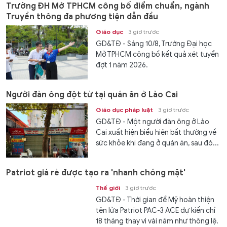
Trường ĐH Mở TPHCM công bố điểm chuẩn, ngành
Truyền thông đa phương tiện dẫn đầu
Giáo dục
3 giờ trước
GD&TĐ - Sáng 10/8, Trường Đại học
Mở TPHCM công bố kết quả xét tuyển
đợt 1 năm 2026.
Người đàn ông đột tử tại quán ăn ở Lào Cai
Giáo dục pháp luật
3 giờ trước
GD&TĐ - Một người đàn ông ở Lào
Cai xuất hiện biểu hiện bất thường về
sức khỏe khi đang ở quán ăn, sau đó...
Patriot giá rẻ được tạo ra 'nhanh chóng mặt'
Thế giới
3 giờ trước
GD&TĐ - Thời gian để Mỹ hoàn thiện
tên lửa Patriot PAC-3 ACE dự kiến chỉ
18 tháng thay vì vài năm như thông lệ.