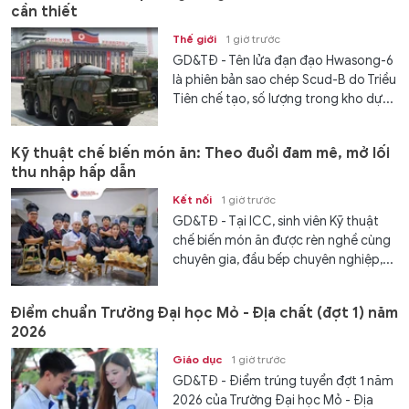
cần thiết
Thế giới
1 giờ trước
GD&TĐ - Tên lửa đạn đạo Hwasong-6
là phiên bản sao chép Scud-B do Triều
Tiên chế tạo, số lượng trong kho dự...
Kỹ thuật chế biến món ăn: Theo đuổi đam mê, mở lối
thu nhập hấp dẫn
Kết nối
1 giờ trước
GD&TĐ - Tại ICC, sinh viên Kỹ thuật
chế biến món ăn được rèn nghề cùng
chuyên gia, đầu bếp chuyên nghiệp,...
Điểm chuẩn Trường Đại học Mỏ - Địa chất (đợt 1) năm
2026
Giáo dục
1 giờ trước
GD&TĐ - Điểm trúng tuyển đợt 1 năm
2026 của Trường Đại học Mỏ - Địa