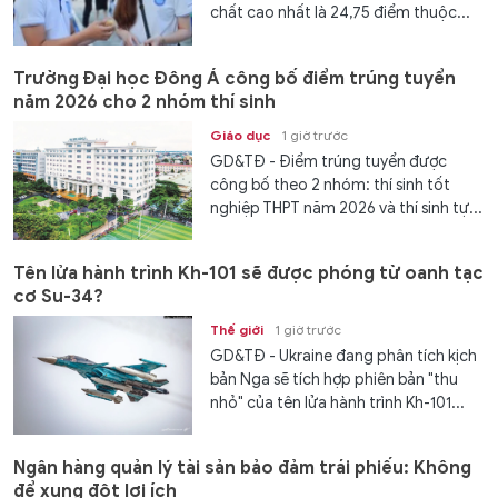
chất cao nhất là 24,75 điểm thuộc...
Trường Đại học Đông Á công bố điểm trúng tuyển
năm 2026 cho 2 nhóm thí sinh
Giáo dục
1 giờ trước
GD&TĐ - Điểm trúng tuyển được
công bố theo 2 nhóm: thí sinh tốt
nghiệp THPT năm 2026 và thí sinh tự...
Tên lửa hành trình Kh-101 sẽ được phóng từ oanh tạc
cơ Su-34?
Thế giới
1 giờ trước
GD&TĐ - Ukraine đang phân tích kịch
bản Nga sẽ tích hợp phiên bản "thu
nhỏ" của tên lửa hành trình Kh-101...
Ngân hàng quản lý tài sản bảo đảm trái phiếu: Không
để xung đột lợi ích