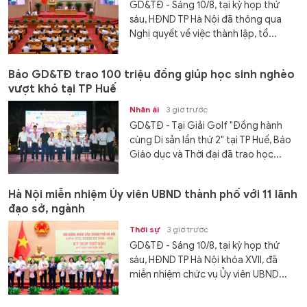
GD&TĐ - Sáng 10/8, tại kỳ họp thứ
sáu, HĐND TP Hà Nội đã thông qua
Nghị quyết về việc thành lập, tổ...
Báo GD&TĐ trao 100 triệu đồng giúp học sinh nghèo
vượt khó tại TP Huế
Nhân ái
3 giờ trước
GD&TĐ - Tại Giải Golf "Đồng hành
cùng Di sản lần thứ 2" tại TP Huế, Báo
Giáo dục và Thời đại đã trao học...
Hà Nội miễn nhiệm Ủy viên UBND thành phố với 11 lãnh
đạo sở, ngành
Thời sự
3 giờ trước
GD&TĐ - Sáng 10/8, tại kỳ họp thứ
sáu, HĐND TP Hà Nội khóa XVII, đã
miễn nhiệm chức vụ Ủy viên UBND...