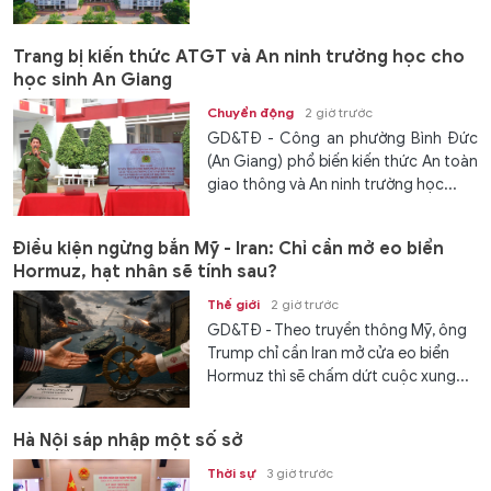
Trang bị kiến thức ATGT và An ninh trường học cho
học sinh An Giang
Chuyển động
2 giờ trước
GD&TĐ - Công an phường Bình Đức
(An Giang) phổ biến kiến thức An toàn
giao thông và An ninh trường học...
Điều kiện ngừng bắn Mỹ - Iran: Chỉ cần mở eo biển
Hormuz, hạt nhân sẽ tính sau?
Thế giới
2 giờ trước
GD&TĐ - Theo truyền thông Mỹ, ông
Trump chỉ cần Iran mở cửa eo biển
Hormuz thì sẽ chấm dứt cuộc xung...
Hà Nội sáp nhập một số sở
Thời sự
3 giờ trước