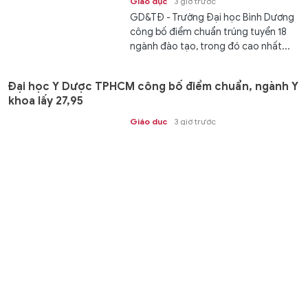
Giáo dục
3 giờ trước
GD&TĐ - Trường Đại học Bình Dương
công bố điểm chuẩn trúng tuyển 18
ngành đào tạo, trong đó cao nhất...
Đại học Y Dược TPHCM công bố điểm chuẩn, ngành Y
khoa lấy 27,95
Giáo dục
3 giờ trước
GD&TĐ - Sáng 10/8, Trường Đại học Y
Dược TPHCM công bố điểm chuẩn
trúng tuyển đại học chính quy năm...
Trường Đại học Văn hóa TPHCM có điểm chuẩn cao
nhất 28,1
Giáo dục
3 giờ trước
GD&TĐ - Sáng 10/8, Trường Đại học
Văn hóa TPHCM thông báo điểm
chuẩn trúng tuyển các ngành đào...