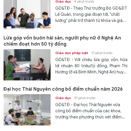
Giáo dục
4 phút trước
GD&TĐ - Theo Thứ trưởng Bộ GD&ĐT
Lê Quân, trong giai đoạn tới, "chất
lượng" phải trở thành từ khóa và giá...
Lừa góp vốn buôn hải sản, người phụ nữ ở Nghệ An
chiếm đoạt hơn 50 tỷ đồng
Giáo dục pháp luật
17 phút trước
GD&TĐ - Với chiêu lừa góp vốn, hứa
lợi nhuận 80 triệu/tỷ đồng, Phạm Thị
Hương (ở xã Bình Minh, Nghệ An) huy...
Đại học Thái Nguyên công bố điểm chuẩn năm 2026
Giáo dục
37 phút trước
GD&TĐ - Đại học Thái Nguyên vừa
công bố điểm chuẩn của các khoa,
trường theo phương thức xét điểm...