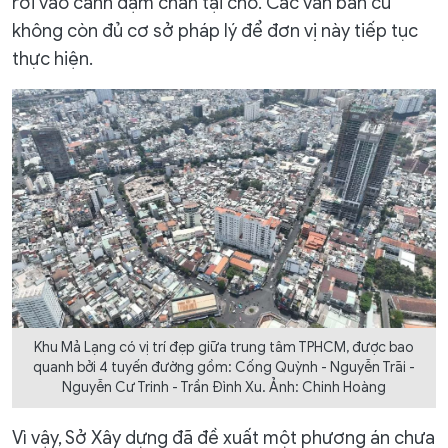
rơi vào cảnh dậm chân tại chỗ. Các văn bản cũ
không còn đủ cơ sở pháp lý để đơn vị này tiếp tục
thực hiện.
Khu Mả Lạng có vị trí đẹp giữa trung tâm TPHCM, được bao
quanh bởi 4 tuyến đường gồm: Cống Quỳnh - Nguyễn Trãi -
Nguyễn Cư Trinh - Trần Đình Xu. Ảnh: Chinh Hoàng
Vì vậy, Sở Xây dựng đã đề xuất một phương án chưa