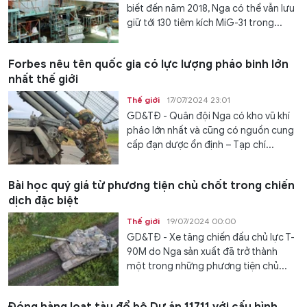
biết đến năm 2018, Nga có thể vẫn lưu
giữ tới 130 tiêm kích MiG-31 trong...
Forbes nêu tên quốc gia có lực lượng pháo binh lớn
nhất thế giới
Thế giới
17/07/2024 23:01
GD&TĐ - Quân đội Nga có kho vũ khí
pháo lớn nhất và cũng có nguồn cung
cấp đạn dược ổn định – Tạp chí...
Bài học quý giá từ phương tiện chủ chốt trong chiến
dịch đặc biệt
Thế giới
19/07/2024 00:00
GD&TĐ - Xe tăng chiến đấu chủ lực T-
90M do Nga sản xuất đã trở thành
một trong những phương tiện chủ...