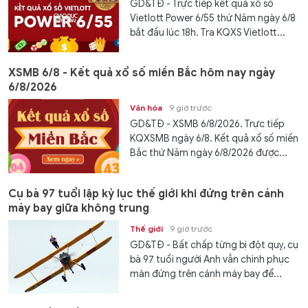
GD&TĐ - Trực tiếp kết quả xổ số
Vietlott Power 6/55 thứ Năm ngày 6/8
bắt đầu lúc 18h. Tra KQXS Vietlott...
XSMB 6/8 - Kết quả xổ số miền Bắc hôm nay ngày
6/8/2026
Văn hóa
9 giờ trước
GD&TĐ - XSMB 6/8/2026. Trực tiếp
KQXSMB ngày 6/8. Kết quả xổ số miền
Bắc thứ Năm ngày 6/8/2026 được...
Cụ bà 97 tuổi lập kỷ lục thế giới khi đứng trên cánh
máy bay giữa không trung
Thế giới
9 giờ trước
GD&TĐ - Bất chấp từng bị đột quỵ, cụ
bà 97 tuổi người Anh vẫn chinh phục
màn đứng trên cánh máy bay để...