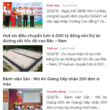
Giáo dục
9 giờ trước
GD&TĐ - Ngày 6/8, UBND tỉnh Cà Mau
công bố quyết định của Bộ GD&ĐT về
việc sáp nhập Trường Cao đẳng Y tế...
Huế xin điều chuyển hơn 4.000 tỷ đồng vốn Dự án
đường sắt tốc độ cao Bắc – Nam
Thời sự
9 giờ trước
GD&TĐ - Do chưa nhận hồ sơ, mặt
bằng Dự án đường sắt tốc độ cao Bắc
– Nam, TP Huế xin chuyển hơn 4.000...
Bệnh viện Sản - Nhi An Giang tiếp nhận 200 đơn vị
máu
Chuyển động
9 giờ trước
GD&TĐ - Bệnh viện Sản - Nhi An
Giang (tỉnh An Giang) tiếp nhận 200
đơn vị máu tại chương trình hiến...