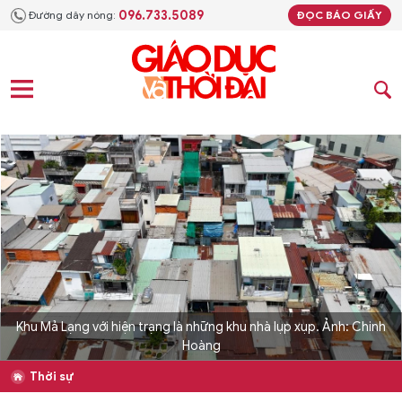
096.733.5089
Đường dây nóng:
ĐỌC BÁO GIẤY
Khu Mả Lạng với hiện trạng là những khu nhà lụp xụp. Ảnh: Chinh
Hoàng
Thời sự