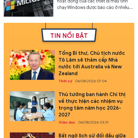
hoạt động của các thiết bị máy tính
chạy Windows được báo cáo ở nhiều...
TIN NỔI BẬT
Tổng Bí thư, Chủ tịch nước
Tô Lâm sẽ thăm cấp Nhà
nước tới Australia và New
Zealand
Thời sự
06/08/2026 07:04
Thủ tướng ban hành Chỉ thị
về thực hiện các nhiệm vụ
trọng tâm năm học 2026-
2027
Giáo dục
06/08/2026 03:31
Bất ngờ lịch sử đối đầu giữa