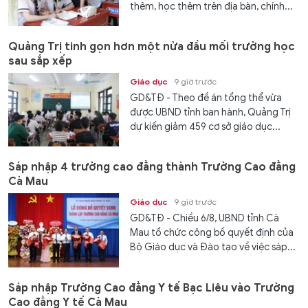
thêm, học thêm trên địa bàn, chính...
Quảng Trị tinh gọn hơn một nửa đầu mối trường học
sau sắp xếp
Giáo dục
9 giờ trước
GD&TĐ - Theo đề án tổng thể vừa
được UBND tỉnh ban hành, Quảng Trị
dự kiến giảm 459 cơ sở giáo dục...
Sáp nhập 4 trường cao đẳng thành Trường Cao đẳng
Cà Mau
Giáo dục
9 giờ trước
GD&TĐ - Chiều 6/8, UBND tỉnh Cà
Mau tổ chức công bố quyết định của
Bộ Giáo dục và Đào tạo về việc sáp...
Sáp nhập Trường Cao đẳng Y tế Bạc Liêu vào Trường
Cao đẳng Y tế Cà Mau