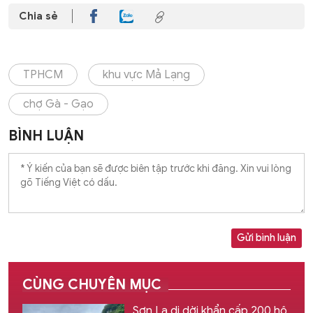
Chia sẻ
TPHCM
khu vực Mả Lạng
chợ Gà - Gạo
BÌNH LUẬN
Gửi bình luận
CÙNG CHUYÊN MỤC
Sơn La di dời khẩn cấp 200 hộ