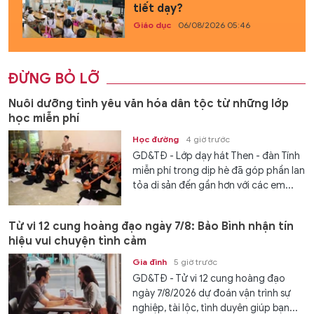
tiết dạy?
Giáo dục
06/08/2026 05:46
ĐỪNG BỎ LỠ
Nuôi dưỡng tình yêu văn hóa dân tộc từ những lớp
học miễn phí
Học đường
4 giờ trước
GD&TĐ - Lớp dạy hát Then - đàn Tính
miễn phí trong dịp hè đã góp phần lan
tỏa di sản đến gần hơn với các em...
Tử vi 12 cung hoàng đạo ngày 7/8: Bảo Bình nhận tín
hiệu vui chuyện tình cảm
Gia đình
5 giờ trước
GD&TĐ - Tử vi 12 cung hoàng đạo
ngày 7/8/2026 dự đoán vận trình sự
nghiệp, tài lộc, tình duyên giúp bạn...