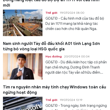
Đóng hàng loạt tàu đổ bộ Dự án 11711 với cấu hình
mới
Thế giới
19/07/2024 08:00
GD&TĐ - Cấu hình mới của tàu đổ bộ
Dự án 11711 mang lại khả năng tác
chiến cao hơn cho Hải quân Nga.
Nam sinh người Tày đỗ đầu khối A01 tỉnh Lạng Sơn
từng bỏ vòng loại HSG quốc gia
Học đường
20/07/2024 00:04
GD&TĐ - Dù điều kiện học tập có phần
hạn chế nhưng, Dương Đình Thanh
người dân tộc Tày vẫn sở hữu điểm...
Tìm ra nguyên nhân máy tính chạy Windows toàn cầu
ngừng hoạt động
Thế giới
19/07/2024 13:19
GD&TĐ - Trong ngày, tình trạng ngừng