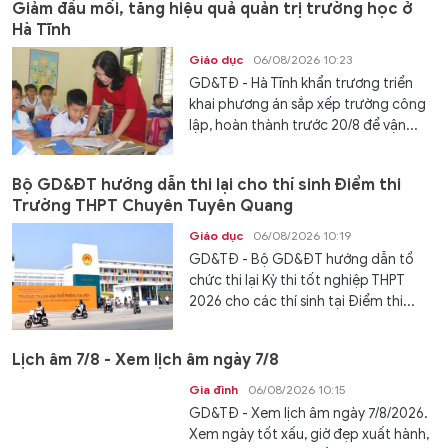
Giảm đầu mối, tăng hiệu quả quản trị trường học ở
Hà Tĩnh
Giáo dục
06/08/2026 10:23
GD&TĐ - Hà Tĩnh khẩn trương triển
khai phương án sắp xếp trường công
lập, hoàn thành trước 20/8 để vận...
Bộ GD&ĐT hướng dẫn thi lại cho thí sinh Điểm thi
Trường THPT Chuyên Tuyên Quang
Giáo dục
06/08/2026 10:19
GD&TĐ - Bộ GD&ĐT hướng dẫn tổ
chức thi lại Kỳ thi tốt nghiệp THPT
2026 cho các thí sinh tại Điểm thi...
Lịch âm 7/8 - Xem lịch âm ngày 7/8
Gia đình
06/08/2026 10:15
GD&TĐ - Xem lịch âm ngày 7/8/2026.
Xem ngày tốt xấu, giờ đẹp xuất hành,