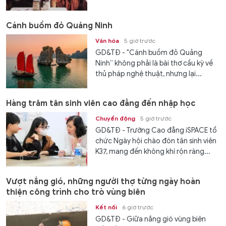
Cánh buồm đỏ Quảng Ninh
Văn hóa
5 giờ trước
GD&TĐ - "Cánh buồm đỏ Quảng
Ninh” không phải là bài thơ cầu kỳ về
thủ pháp nghệ thuật, nhưng lại...
Hàng trăm tân sinh viên cao đẳng đến nhập học
Chuyển động
5 giờ trước
GD&TĐ - Trường Cao đẳng iSPACE tổ
chức Ngày hội chào đón tân sinh viên
K37, mang đến không khí rộn ràng...
Vượt nắng gió, những người thợ từng ngày hoàn
thiện công trình cho trò vùng biên
Kết nối
6 giờ trước
GD&TĐ - Giữa nắng gió vùng biên