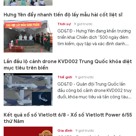
Hưng Yên đẩy nhanh tiến độ lấy mẫu hài cốt liệt sĩ
Thời sự
9 giờ trước
GD&TĐ - Hưng Yên đang khẩn trương
triển khai Chiến dịch “500 ngày đêm
tìm kiếm, quy tập và xác định danh...
Lần đầu lộ cảnh drone KVD002 Trung Quốc khóa diệt
mục tiêu trên biển
Thế giới
9 giờ trước
GD&TĐ - Quân đội Trung Quốc lần
đầu công bố cảnh drone KVD002 truy
đuổi, khóa mục tiêu và tấn công tàu...
Kết quả xổ số Vietlott 6/8 - Xổ số Vietlott Power 6/55
thứ Năm
Gia đình
9 giờ trước