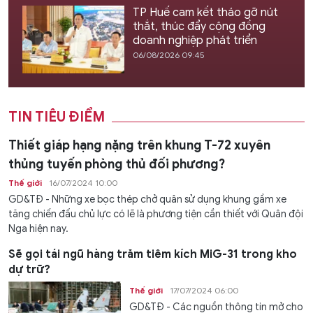
TP Huế cam kết tháo gỡ nút
thắt, thúc đẩy cộng đồng
doanh nghiệp phát triển
06/08/2026 09:45
TIN TIÊU ĐIỂM
Thiết giáp hạng nặng trên khung T-72 xuyên
thủng tuyến phòng thủ đối phương?
Thế giới
16/07/2024 10:00
GD&TĐ - Những xe bọc thép chở quân sử dụng khung gầm xe
tăng chiến đấu chủ lực có lẽ là phương tiện cần thiết với Quân đội
Nga hiện nay.
Sẽ gọi tái ngũ hàng trăm tiêm kích MiG-31 trong kho
dự trữ?
Thế giới
17/07/2024 06:00
GD&TĐ - Các nguồn thông tin mở cho