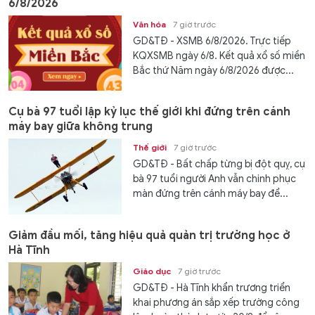
6/8/2026
Văn hóa
7 giờ trước
GD&TĐ - XSMB 6/8/2026. Trực tiếp
KQXSMB ngày 6/8. Kết quả xổ số miền
Bắc thứ Năm ngày 6/8/2026 được...
Cụ bà 97 tuổi lập kỷ lục thế giới khi đứng trên cánh
máy bay giữa không trung
Thế giới
7 giờ trước
GD&TĐ - Bất chấp từng bị đột quỵ, cụ
bà 97 tuổi người Anh vẫn chinh phục
màn đứng trên cánh máy bay để...
Giảm đầu mối, tăng hiệu quả quản trị trường học ở
Hà Tĩnh
Giáo dục
7 giờ trước
GD&TĐ - Hà Tĩnh khẩn trương triển
khai phương án sắp xếp trường công