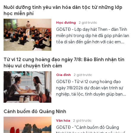
Nuôi dưỡng tình yêu văn hóa dân tộc từ những lớp
học miễn phí
Học đường
2 giờ trước
GD&TĐ - Lớp dạy hát Then - đàn Tính
miễn phí trong dịp hè đã góp phần lan
tỏa di sản đến gần hơn với các em...
Tử vi 12 cung hoàng đạo ngày 7/8: Bảo Bình nhận tín
hiệu vui chuyện tình cảm
Gia đình
2 giờ trước
GD&TĐ - Tử vi 12 cung hoàng đạo
ngày 7/8/2026 dự đoán vận trình sự
nghiệp, tài lộc, tình duyên giúp bạn...
Cánh buồm đỏ Quảng Ninh
Văn hóa
2 giờ trước
GD&TĐ - "Cánh buồm đỏ Quảng