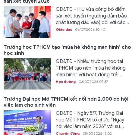
sàn xét tuyển 2026
GD&TĐ - HIU vừa công bố điểm
sàn xét tuyển (ngưỡng đảm bảo
chất lượng đầu vào) đối với các...
Giáo dục
06/07/2026 10:40
Trường học TPHCM tạo ‘mùa hè không màn hình’ cho
học sinh
GD&TĐ - Nhiều trường học tại
TPHCM tạo nên “mùa hè không
màn hình” với hoạt động trải...
Học đường
06/07/2026 07:37
Trường Đại học Mở TPHCM kết nối hơn 2.000 cơ hội
việc làm cho sinh viên
GD&TĐ - Ngày 5/7, Trường Đại
học Mở TPHCM tổ chức “Ngày
hội việc làm năm 2026” với sự...
Chuyển động
05/07/2026 13:02