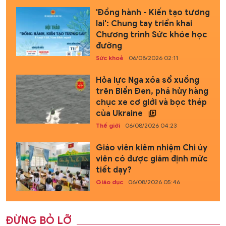
'Đồng hành - Kiến tạo tương
lai': Chung tay triển khai
Chương trình Sức khỏe học
đường
Sức khoẻ
06/08/2026 02:11
Hỏa lực Nga xóa sổ xuồng
trên Biển Đen, phá hủy hàng
chục xe cơ giới và bọc thép
của Ukraine
Thế giới
06/08/2026 04:23
Giáo viên kiêm nhiệm Chi ủy
viên có được giảm định mức
tiết dạy?
Giáo dục
06/08/2026 05:46
ĐỪNG BỎ LỠ