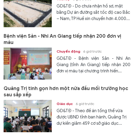
GD&TĐ - Do chưa nhận hồ sơ, mặt
bằng Dự án đường sắt tốc độ cao Bắc
– Nam, TP Huế xin chuyển hơn 4.000...
Bệnh viện Sản - Nhi An Giang tiếp nhận 200 đơn vị
máu
Chuyển động
6 giờ trước
GD&TĐ - Bệnh viện Sản - Nhi An
Giang (tỉnh An Giang) tiếp nhận 200
đơn vị máu tại chương trình hiến...
Quảng Trị tinh gọn hơn một nửa đầu mối trường học
sau sắp xếp
Giáo dục
6 giờ trước
GD&TĐ - Theo đề án tổng thể vừa
được UBND tỉnh ban hành, Quảng Trị
dự kiến giảm 459 cơ sở giáo dục...