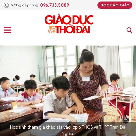
096.733.5089
Đường dây nóng:
ĐỌC BÁO GIẤY
Học sinh tham gia khảo sát vào lớp 6 THCS và THPT Trần Đại
Nghĩa.