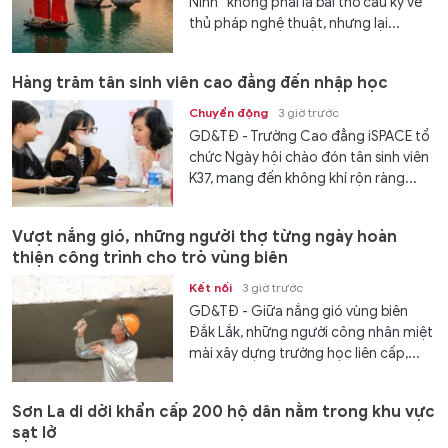
Ninh” không phải là bài thơ cầu kỳ về
thủ pháp nghệ thuật, nhưng lại...
Hàng trăm tân sinh viên cao đẳng đến nhập học
Chuyển động
3 giờ trước
GD&TĐ - Trường Cao đẳng iSPACE tổ
chức Ngày hội chào đón tân sinh viên
K37, mang đến không khí rộn ràng...
Vượt nắng gió, những người thợ từng ngày hoàn
thiện công trình cho trò vùng biên
Kết nối
3 giờ trước
GD&TĐ - Giữa nắng gió vùng biên
Đắk Lắk, những người công nhân miệt
mài xây dựng trường học liên cấp,...
Sơn La di dời khẩn cấp 200 hộ dân nằm trong khu vực
sạt lở