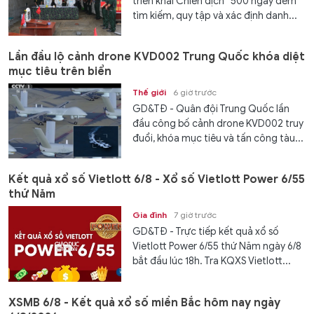
triển khai Chiến dịch “500 ngày đêm
tìm kiếm, quy tập và xác định danh...
Lần đầu lộ cảnh drone KVD002 Trung Quốc khóa diệt
mục tiêu trên biển
Thế giới
6 giờ trước
GD&TĐ - Quân đội Trung Quốc lần
đầu công bố cảnh drone KVD002 truy
đuổi, khóa mục tiêu và tấn công tàu...
Kết quả xổ số Vietlott 6/8 - Xổ số Vietlott Power 6/55
thứ Năm
Gia đình
7 giờ trước
GD&TĐ - Trực tiếp kết quả xổ số
Vietlott Power 6/55 thứ Năm ngày 6/8
bắt đầu lúc 18h. Tra KQXS Vietlott...
XSMB 6/8 - Kết quả xổ số miền Bắc hôm nay ngày