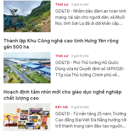
Thời sự
3 giờ trước
GD&TĐ - Nhằm bảo đảm an toàn tính
mạng, tài sản cho người dân, xã Muổi
Nọi, tỉnh Sơn La đã di dời khẩn cấp...
Thành lập Khu Công nghệ cao tỉnh Hưng Yên rộng
gần 500 ha
Thời sự
3 giờ trước
GD&TĐ - Phó Thủ tướng Hồ Quốc
Dũng vừa ký Quyết định số 1499/QĐ-
TTg của Thủ tướng Chính phủ về...
Hoạch định tầm nhìn mới cho giáo dục nghề nghiệp
chất lượng cao
Kết nối
4 giờ trước
GD&TĐ - Từ nền tảng 25 năm, Trường
Cao đẳng Đại Việt Đà Nẵng hướng tới
trở thành trung tâm đào tạo nguồn...