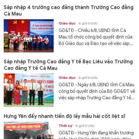
Sáp nhập 4 trường cao đẳng thành Trường Cao đẳng
Cà Mau
Giáo dục
6 giờ trước
GD&TĐ - Chiều 6/8, UBND tỉnh Cà
Mau tổ chức công bố quyết định của
Bộ Giáo dục và Đào tạo về việc sáp...
Sáp nhập Trường Cao đẳng Y tế Bạc Liêu vào Trường
Cao đẳng Y tế Cà Mau
Giáo dục
6 giờ trước
GD&TĐ - Ngày 6/8, UBND tỉnh Cà Mau
công bố quyết định của Bộ GD&ĐT về
việc sáp nhập Trường Cao đẳng Y tế...
Hưng Yên đẩy nhanh tiến độ lấy mẫu hài cốt liệt sĩ
Thời sự
6 giờ trước
GD&TĐ - Hưng Yên đang khẩn trương