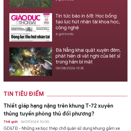
Tin tức báo in 6/8: Học bổng
tạo lực hút nhân tài khoa học,
công nghệ
6 giờ trước
Đà Nẵng khai quật xuyên đêm,
phát hiện di vật nghi của liệt sĩ
trong hầm bí mật
05/08/2026 13:35
TIN TIÊU ĐIỂM
Thiết giáp hạng nặng trên khung T-72 xuyên
thủng tuyến phòng thủ đối phương?
Thế giới
16/07/2024 10:00
GD&TĐ - Những xe bọc thép chở quân sử dụng khung gầm xe