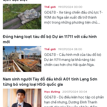
Thế giới
19/07/2024 00:00
GD&TĐ - Xe tăng chiến đấu chủ lực T-
90M do Nga sản xuất đã trở thành
một trong những phương tiện chủ...
Đóng hàng loạt tàu đổ bộ Dự án 11711 với cấu hình
mới
Thế giới
19/07/2024 08:00
GD&TĐ - Cấu hình mới của tàu đổ bộ
Dự án 11711 mang lại khả năng tác
chiến cao hơn cho Hải quân Nga.
Nam sinh người Tày đỗ đầu khối A01 tỉnh Lạng Sơn
từng bỏ vòng loại HSG quốc gia
Học đường
20/07/2024 00:04
GD&TĐ - Dù điều kiện học tập có phần
hạn chế nhưng, Dương Đình Thanh