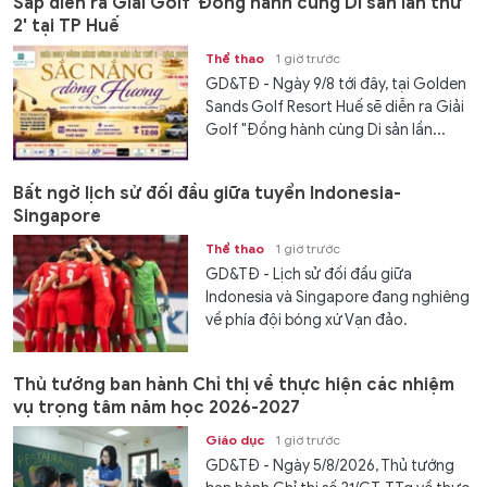
Sắp diễn ra Giải Golf 'Đồng hành cùng Di sản lần thứ
2' tại TP Huế
Thể thao
1 giờ trước
GD&TĐ - Ngày 9/8 tới đây, tại Golden
Sands Golf Resort Huế sẽ diễn ra Giải
Golf "Đồng hành cùng Di sản lần...
Bất ngờ lịch sử đối đầu giữa tuyển Indonesia-
Singapore
Thể thao
1 giờ trước
GD&TĐ - Lịch sử đối đầu giữa
Indonesia và Singapore đang nghiêng
về phía đội bóng xứ Vạn đảo.
Thủ tướng ban hành Chỉ thị về thực hiện các nhiệm
vụ trọng tâm năm học 2026-2027
Giáo dục
1 giờ trước
GD&TĐ - Ngày 5/8/2026, Thủ tướng