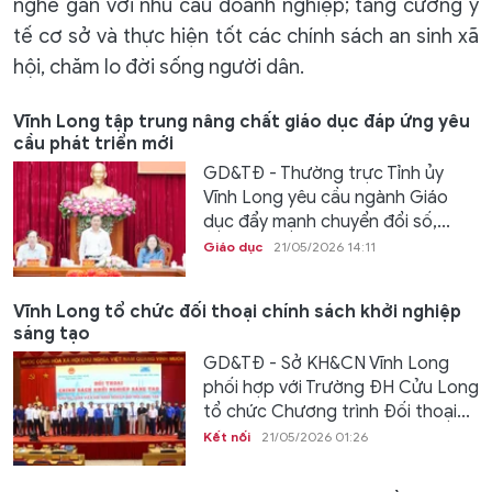
nghề gắn với nhu cầu doanh nghiệp; tăng cường y
tế cơ sở và thực hiện tốt các chính sách an sinh xã
hội, chăm lo đời sống người dân.
Vĩnh Long tập trung nâng chất giáo dục đáp ứng yêu
cầu phát triển mới
GD&TĐ - Thường trực Tỉnh ủy
Vĩnh Long yêu cầu ngành Giáo
dục đẩy mạnh chuyển đổi số,...
Giáo dục
21/05/2026 14:11
Vĩnh Long tổ chức đối thoại chính sách khởi nghiệp
sáng tạo
GD&TĐ - Sở KH&CN Vĩnh Long
phối hợp với Trường ĐH Cửu Long
tổ chức Chương trình Đối thoại...
Kết nối
21/05/2026 01:26