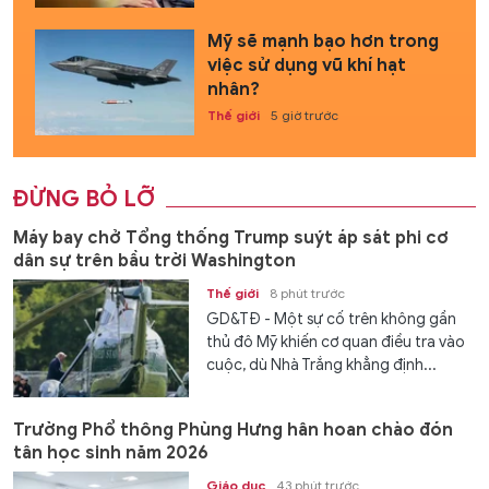
Mỹ sẽ mạnh bạo hơn trong
việc sử dụng vũ khí hạt
nhân?
Thế giới
5 giờ trước
ĐỪNG BỎ LỠ
Máy bay chở Tổng thống Trump suýt áp sát phi cơ
dân sự trên bầu trời Washington
Thế giới
8 phút trước
GD&TĐ - Một sự cố trên không gần
thủ đô Mỹ khiến cơ quan điều tra vào
cuộc, dù Nhà Trắng khẳng định...
Trường Phổ thông Phùng Hưng hân hoan chào đón
tân học sinh năm 2026
Giáo dục
43 phút trước