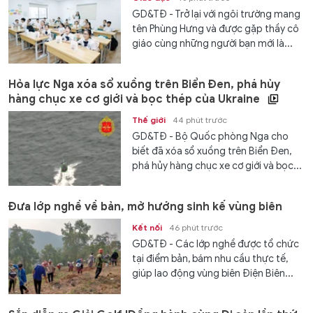
GD&TĐ - Trở lại với ngôi trường mang
tên Phùng Hưng và được gặp thầy cô
giáo cùng những người bạn mới là...
Hỏa lực Nga xóa sổ xuồng trên Biển Đen, phá hủy
hàng chục xe cơ giới và bọc thép của Ukraine
Thế giới
44 phút trước
GD&TĐ - Bộ Quốc phòng Nga cho
biết đã xóa sổ xuồng trên Biển Đen,
phá hủy hàng chục xe cơ giới và bọc...
Đưa lớp nghề về bản, mở hướng sinh kế vùng biên
Kết nối
46 phút trước
GD&TĐ - Các lớp nghề được tổ chức
tại điểm bản, bám nhu cầu thực tế,
giúp lao động vùng biên Điện Biên...