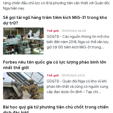
tăng chiến đấu chủ lực có lẽ là phương tiện cần thiết với Quân đội
Nga hiện nay.
Sẽ gọi tái ngũ hàng trăm tiêm kích MiG-31 trong kho
dự trữ?
Thế giới
17/07/2024 06:00
GD&TĐ - Các nguồn thông tin mở cho
biết đến năm 2018, Nga có thể vẫn lưu
giữ tới 130 tiêm kích MiG-31 trong...
Forbes nêu tên quốc gia có lực lượng pháo binh lớn
nhất thế giới
Thế giới
17/07/2024 23:01
GD&TĐ - Quân đội Nga có kho vũ khí
pháo lớn nhất và cũng có nguồn cung
cấp đạn dược ổn định – Tạp chí...
Bài học quý giá từ phương tiện chủ chốt trong chiến
dịch đặc biệt