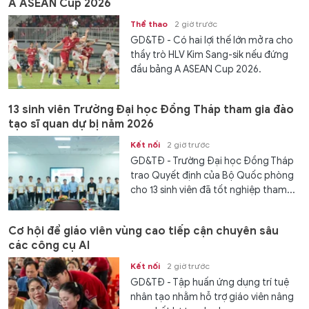
A ASEAN Cup 2026
Thể thao
2 giờ trước
GD&TĐ - Có hai lợi thế lớn mở ra cho
thầy trò HLV Kim Sang-sik nếu đứng
đầu bảng A ASEAN Cup 2026.
13 sinh viên Trường Đại học Đồng Tháp tham gia đào
tạo sĩ quan dự bị năm 2026
Kết nối
2 giờ trước
GD&TĐ - Trường Đại học Đồng Tháp
trao Quyết định của Bộ Quốc phòng
cho 13 sinh viên đã tốt nghiệp tham...
Cơ hội để giáo viên vùng cao tiếp cận chuyên sâu
các công cụ AI
Kết nối
2 giờ trước
GD&TĐ - Tập huấn ứng dụng trí tuệ
nhân tạo nhằm hỗ trợ giáo viên nâng