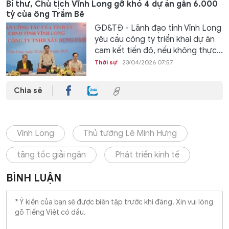
Bí thư, Chủ tịch Vĩnh Long gỡ khó 4 dự án gần 6.000
tỷ của ông Trầm Bê
GD&TĐ - Lãnh đạo tỉnh Vĩnh Long
yêu cầu công ty triển khai dự án
cam kết tiến độ, nếu không thực...
Thời sự
23/04/2026 07:57
Chia sẻ
Vĩnh Long
Thủ tướng Lê Minh Hưng
tăng tốc giải ngân
Phát triển kinh tế
BÌNH LUẬN