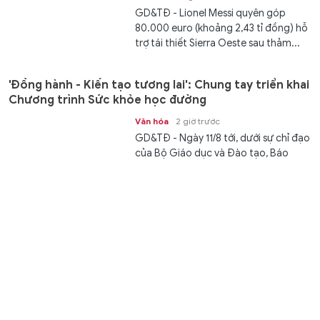
GD&TĐ - Lionel Messi quyên góp
80.000 euro (khoảng 2,43 tỉ đồng) hỗ
trợ tái thiết Sierra Oeste sau thảm...
'Đồng hành - Kiến tạo tương lai': Chung tay triển khai
Chương trình Sức khỏe học đường
Văn hóa
2 giờ trước
GD&TĐ - Ngày 11/8 tới, dưới sự chỉ đạo
của Bộ Giáo dục và Đào tạo, Báo
Giáo dục và Thời đại tổ chức Hội...
Lấy ý kiến Dự thảo Luật Phát triển công nghiệp văn
hóa đến ngày 24/8
Văn hóa
3 giờ trước
GD&TĐ - Bộ VH,TT&DL đang lấy ý kiến
đối với Dự thảo Luật Phát triển công
nghiệp văn hóa từ ngày 5/8 đến hết...