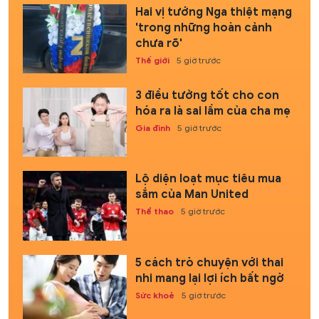
Hai vị tướng Nga thiệt mạng
'trong những hoàn cảnh
chưa rõ'
Thế giới
5 giờ trước
3 điều tưởng tốt cho con
hóa ra là sai lầm của cha mẹ
Gia đình
5 giờ trước
Lộ diện loạt mục tiêu mua
sắm của Man United
Thể thao
5 giờ trước
5 cách trò chuyện với thai
nhi mang lại lợi ích bất ngờ
Sức khoẻ
5 giờ trước