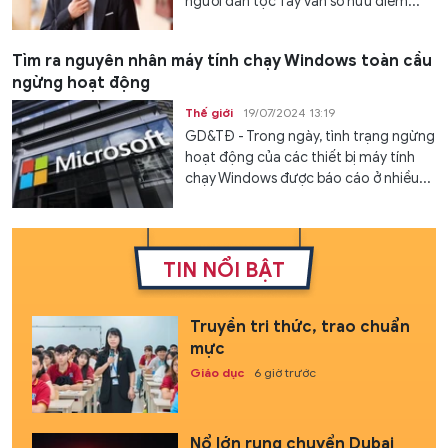
người dân tộc Tày vẫn sở hữu điểm...
Tìm ra nguyên nhân máy tính chạy Windows toàn cầu
ngừng hoạt động
Thế giới
19/07/2024 13:19
GD&TĐ - Trong ngày, tình trạng ngừng
hoạt động của các thiết bị máy tính
chạy Windows được báo cáo ở nhiều...
TIN NỔI BẬT
Truyền tri thức, trao chuẩn
mực
Giáo dục
6 giờ trước
Nổ lớn rung chuyển Dubai