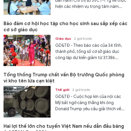
ban hành Chỉ thị số 31/CT-TTg về thực
hiện các nhiệm vụ trọng tâm năm...
Bảo đảm cơ hội học tập cho học sinh sau sắp xếp các
cơ sở giáo dục
Giáo dục
2 giờ trước
GD&TĐ - Theo báo cáo của 34 tỉnh,
thành phố, tổng số cơ sở giáo dục
công lập dự kiến giảm từ 37.386...
Tổng thống Trump chất vấn Bộ trưởng Quốc phòng
vì kho tên lửa cạn kiệt
Thế giới
2 giờ trước
GD&TĐ - Cuộc họp kín của nội các
Mỹ bất ngờ căng thẳng khi ông
Donald Trump yêu cầu giải thích về...
Hai lợi thế lớn cho tuyển Việt Nam nếu dẫn đầu bảng