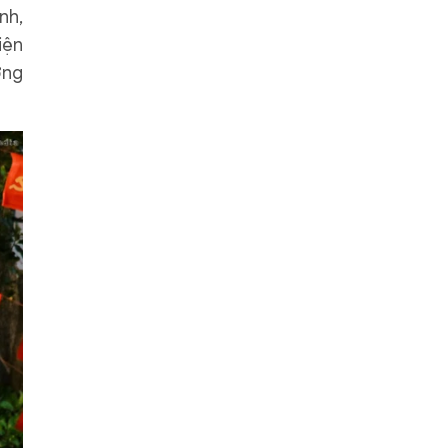
nh,
iện
ỡng