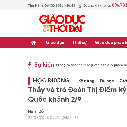
096.73
Thứ Năm, 06/08/2026 - 18:43
Đường dây nóng:
Giáo dục
Thời sự
Giáo dục pháp l
Sự kiện
#Tổng rà soát hệ thống văn bản quy phạm pháp luật
#Thực học - Thực nghiệ
HỌC ĐƯỜNG
Kỹ năng
Du học
Gư
Thầy và trò Đoàn Thị Điểm 
Quốc khánh 2/9
Nam Đỗ
26/08/2025 09:45 (GMT+7)