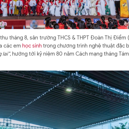
 thu tháng 8, sân trường THCS & THPT Đoàn Thị Điểm 
ủa các em
học sinh
trong chương trình nghệ thuật đặc b
 lai”,
hướng tới kỷ niệm 80 năm Cách mạng tháng Tám