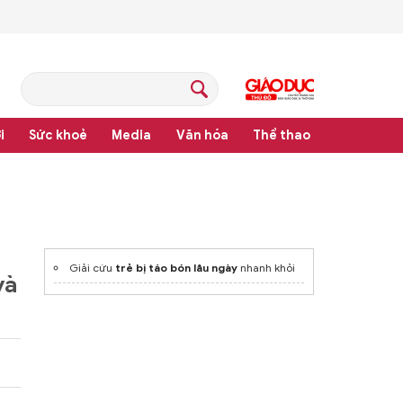
i
Sức khoẻ
Media
Văn hóa
Thể thao
Giải cứu
trẻ bị táo bón lâu ngày
nhanh khỏi
và