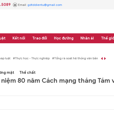
3.5089
Email:
gdtddientu@gmail.com
uật
Kết nối
Trao đổi
Học đường
Nhân ái
Thế giớ
p
#Tổng rà soát hệ thống văn bản quy phạm pháp luật
ơng mặt
Thể chất
kỷ niệm 80 năm Cách mạng tháng Tám 