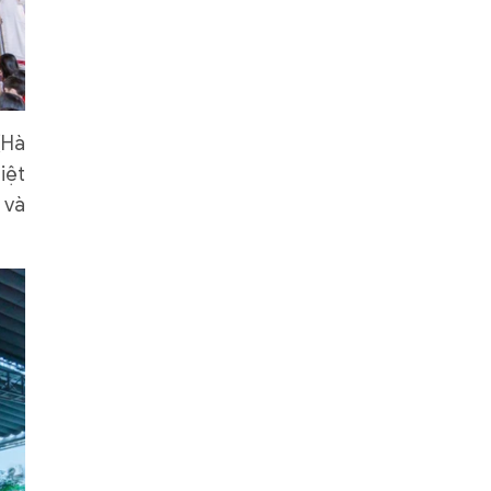
(Hà
iệt
 và