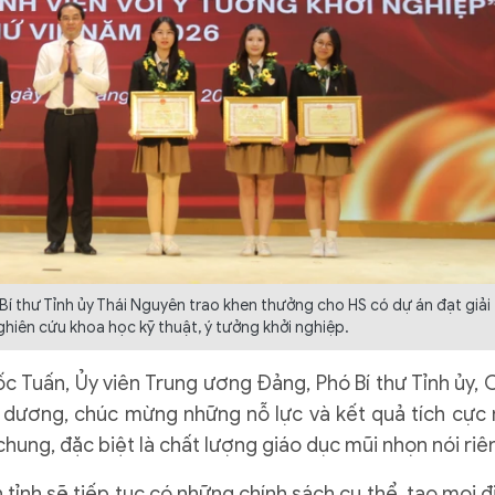
Bí thư Tỉnh ủy Thái Nguyên trao khen thưởng cho HS có dự án đạt giải
ghiên cứu khoa học kỹ thuật, ý tưởng khởi nghiệp.
c Tuấn, Ủy viên Trung ương Đảng, Phó Bí thư Tỉnh ủy, 
u dương, chúc mừng những nỗ lực và kết quả tích cực
hung, đặc biệt là chất lượng giáo dục mũi nhọn nói riê
tỉnh sẽ tiếp tục có những chính sách cụ thể, tạo mọi đ