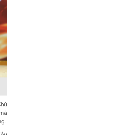
Chủ
 mà
ng.
iều