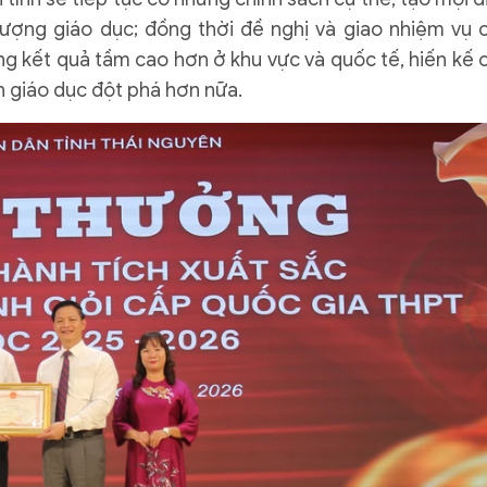
ượng giáo dục; đồng thời đề nghị và giao nhiệm vụ 
ng kết quả tầm cao hơn ở khu vực và quốc tế, hiến kế 
n giáo dục đột phá hơn nữa.