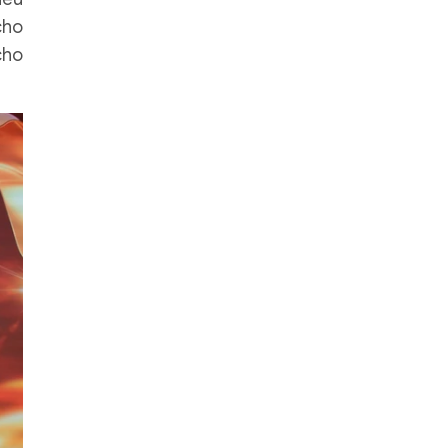
cho
cho