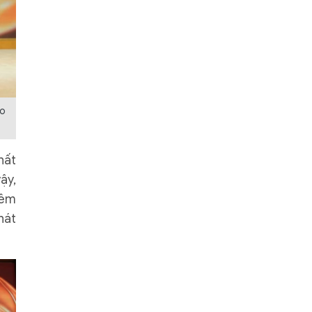
ho
hất
ậy,
iêm
hát