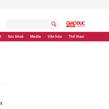
i
Sức khoẻ
Media
Văn hóa
Thể thao
hệ thống văn bản quy phạm pháp luật
ạt