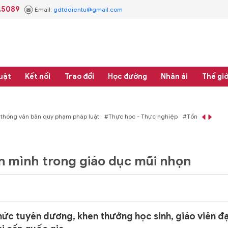
.5089
Email:
gdtddientu@gmail.com
uật
Kết nối
Trao đổi
Học đường
Nhân ái
Thế giớ
 thống văn bản quy phạm pháp luật
#Thực học - Thực nghiệp
#Tổng rà soát 
n mình trong giáo dục mũi nhọn
hức tuyên dương, khen thưởng học sinh, giáo viên đ