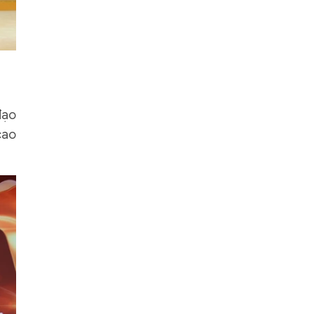
đạo
cao