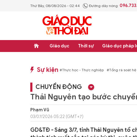
096.733
Thứ Bảy, 08/08/2026 - 02:44
Đường dây nóng:
Giáo dục
Thời sự
Giáo dục pháp l
Sự kiện
hống văn bản quy phạm pháp luật
#Thực học - Thực nghiệp
#Tổng rà soát hệ
CHUYỂN ĐỘNG
Thái Nguyên tạo bước chuyể
Phạm Vũ
03/07/2026 05:22 (GMT+7)
GD&TĐ - Sáng 3/7, tỉnh Thái Nguyên tổ c