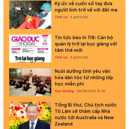
Ký ức về cuốn sổ tay đưa
người lính trở về với đất mẹ
Thời sự
5 giờ trước
Tin tức báo in 7/8: Cán bộ
quản lý trở lại bục giảng với
tâm thế mới
Thời sự
5 giờ trước
Nuôi dưỡng tình yêu văn
hóa dân tộc từ những lớp
học miễn phí
Học đường
06/08/2026 15:45
Tổng Bí thư, Chủ tịch nước
Tô Lâm sẽ thăm cấp Nhà
nước tới Australia và New
Zealand