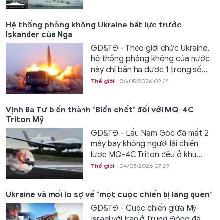
Hệ thống phòng không Ukraine bất lực trước
Iskander của Nga
GD&TĐ - Theo giới chức Ukraine,
hệ thống phòng không của nước
này chỉ bắn hạ được 1 trong số...
Thế giới
06/05/2026 02:34
Vịnh Ba Tư biến thành ‘Biển chết’ đối với MQ-4C
Triton Mỹ
GD&TĐ - Lầu Năm Góc đã mất 2
máy bay không người lái chiến
lược MQ-4C Triton đều ở khu...
Thế giới
04/05/2026 07:29
Ukraine và mối lo sợ về ‘một cuộc chiến bị lãng quên’
GD&TĐ - Cuộc chiến giữa Mỹ-
Israel với Iran ở Trung Đông đã