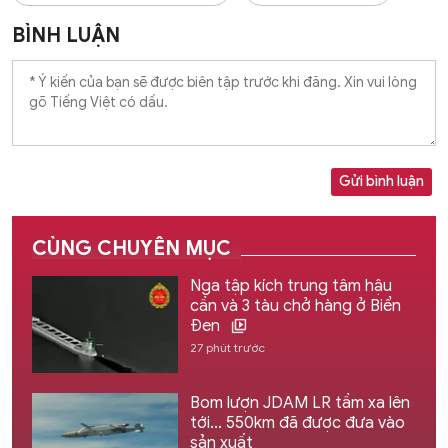
BÌNH LUẬN
Gửi bình luận
CÙNG CHUYÊN MỤC
Nga tập kích trung tâm hậu
cần và 3 tàu chở hàng ở Biển
Đen
27 phút trước
Bom lượn JDAM LR tầm xa lên
tới... 550km đã được đưa vào
sản xuất