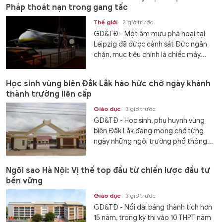
Pháp thoát nạn trong gang tấc
Thế giới
2 giờ trước
GD&TĐ - Một âm mưu phá hoại tại
Leipzig đã được cảnh sát Đức ngăn
chặn, mục tiêu chính là chiếc máy...
Học sinh vùng biên Đắk Lắk háo hức chờ ngày khánh
thành trường liên cấp
Giáo dục
3 giờ trước
GD&TĐ - Học sinh, phụ huynh vùng
biên Đắk Lắk đang mong chờ từng
ngày những ngôi trường phổ thông...
Ngôi sao Hà Nội: Vị thế top đầu từ chiến lược đầu tư
bền vững
Giáo dục
3 giờ trước
GD&TĐ - Nối dài bảng thành tích hơn
15 năm, trong kỳ thi vào 10 THPT năm