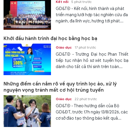
Kết nối
5 phút trước
GD&TĐ - Kết nối, hình thành và phát
triển mạng lưới hợp tác nghiên cứu đa
ngành, đa lĩnh vực, hướng tới phát...
Khởi đầu hành trình đại học bằng học bạ
Giáo dục
17 phút trước
GD&TĐ - Trường Đại học Phan Thiết
tiếp tục nhận hồ sơ xét tuyển học bạ
dành cho tất cả thí sinh trên toàn...
Những điểm cần nắm rõ về quy trình lọc ảo, xử lý
nguyện vọng tránh mất cơ hội trúng tuyển
Giáo dục
22 phút trước
GD&TĐ - Theo hướng dẫn của Bộ
GD&ĐT, trước 17h ngày 13/8/2026, các
cơ sở đào tạo thông báo kết quả...