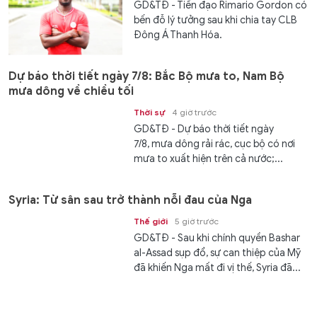
GD&TĐ - Tiền đạo Rimario Gordon có
bến đỗ lý tưởng sau khi chia tay CLB
Đông Á Thanh Hóa.
Dự báo thời tiết ngày 7/8: Bắc Bộ mưa to, Nam Bộ
mưa dông về chiều tối
Thời sự
4 giờ trước
GD&TĐ - Dự báo thời tiết ngày
7/8, mưa dông rải rác, cục bộ có nơi
mưa to xuất hiện trên cả nước;...
Syria: Từ sân sau trở thành nỗi đau của Nga
Thế giới
5 giờ trước
GD&TĐ - Sau khi chính quyền Bashar
al-Assad sụp đổ, sự can thiệp của Mỹ
đã khiến Nga mất đi vị thế, Syria đã...
Ký ức về cuốn sổ tay đưa người lính trở về với đất mẹ