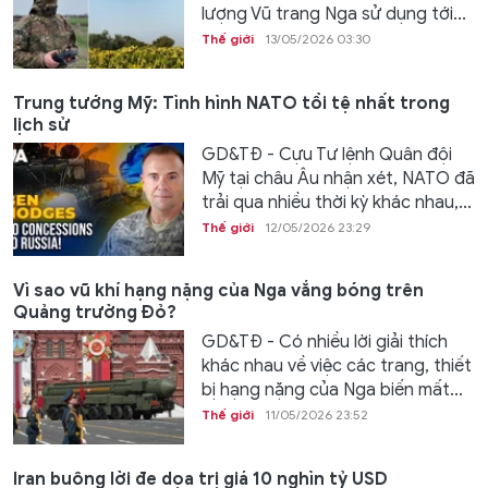
lượng Vũ trang Nga sử dụng tới...
Thế giới
13/05/2026 03:30
Trung tướng Mỹ: Tình hình NATO tồi tệ nhất trong
lịch sử
GD&TĐ - Cựu Tư lệnh Quân đội
Mỹ tại châu Âu nhận xét, NATO đã
trải qua nhiều thời kỳ khác nhau,...
Thế giới
12/05/2026 23:29
Vì sao vũ khí hạng nặng của Nga vắng bóng trên
Quảng trường Đỏ?
GD&TĐ - Có nhiều lời giải thích
khác nhau về việc các trang, thiết
bị hạng nặng của Nga biến mất...
Thế giới
11/05/2026 23:52
Iran buông lời đe dọa trị giá 10 nghìn tỷ USD