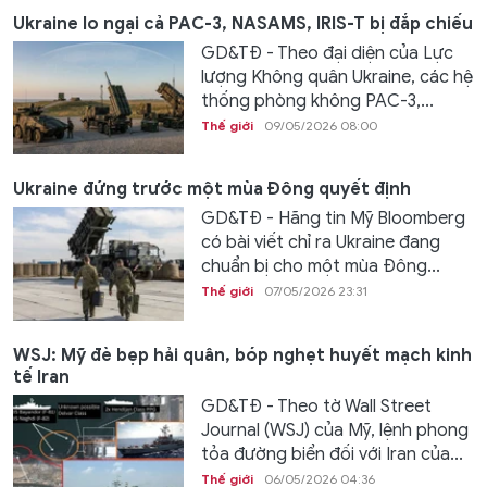
Ukraine lo ngại cả PAC-3, NASAMS, IRIS-T bị đắp chiếu
GD&TĐ - Theo đại diện của Lực
lượng Không quân Ukraine, các hệ
thống phòng không PAC-3,...
Thế giới
09/05/2026 08:00
Ukraine đứng trước một mùa Đông quyết định
GD&TĐ - Hãng tin Mỹ Bloomberg
có bài viết chỉ ra Ukraine đang
chuẩn bị cho một mùa Đông...
Thế giới
07/05/2026 23:31
WSJ: Mỹ đè bẹp hải quân, bóp nghẹt huyết mạch kinh
tế Iran
GD&TĐ - Theo tờ Wall Street
Journal (WSJ) của Mỹ, lệnh phong
tỏa đường biển đối với Iran của...
Thế giới
06/05/2026 04:36