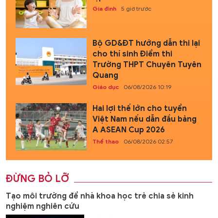
Gia đình
5 giờ trước
Bộ GD&ĐT hướng dẫn thi lại
cho thí sinh Điểm thi
Trường THPT Chuyên Tuyên
Quang
Giáo dục
06/08/2026 10:19
Hai lợi thế lớn cho tuyển
Việt Nam nếu dẫn đầu bảng
A ASEAN Cup 2026
Thể thao
06/08/2026 02:57
ĐỪNG BỎ LỠ
Tạo môi trường để nhà khoa học trẻ chia sẻ kinh
nghiệm nghiên cứu