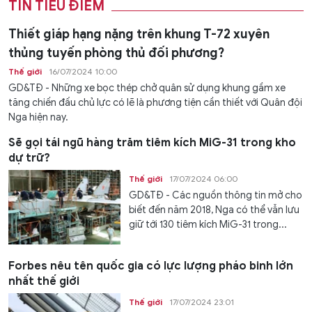
TIN TIÊU ĐIỂM
Thiết giáp hạng nặng trên khung T-72 xuyên
thủng tuyến phòng thủ đối phương?
Thế giới
16/07/2024 10:00
GD&TĐ - Những xe bọc thép chở quân sử dụng khung gầm xe
tăng chiến đấu chủ lực có lẽ là phương tiện cần thiết với Quân đội
Nga hiện nay.
Sẽ gọi tái ngũ hàng trăm tiêm kích MiG-31 trong kho
dự trữ?
Thế giới
17/07/2024 06:00
GD&TĐ - Các nguồn thông tin mở cho
biết đến năm 2018, Nga có thể vẫn lưu
giữ tới 130 tiêm kích MiG-31 trong...
Forbes nêu tên quốc gia có lực lượng pháo binh lớn
nhất thế giới
Thế giới
17/07/2024 23:01