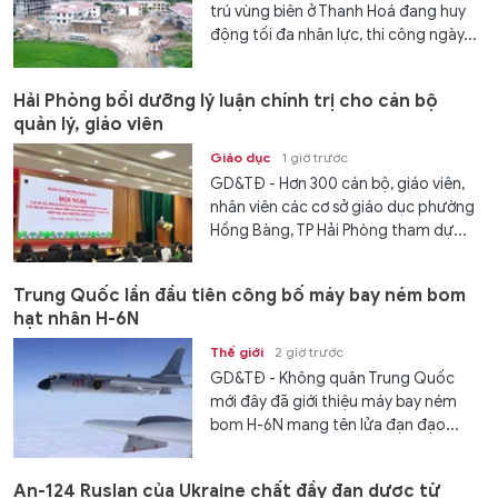
trú vùng biên ở Thanh Hoá đang huy
động tối đa nhân lực, thi công ngày...
Hải Phòng bồi dưỡng lý luận chính trị cho cán bộ
quản lý, giáo viên
Giáo dục
1 giờ trước
GD&TĐ - Hơn 300 cán bộ, giáo viên,
nhân viên các cơ sở giáo dục phường
Hồng Bàng, TP Hải Phòng tham dự...
Trung Quốc lần đầu tiên công bố máy bay ném bom
hạt nhân H-6N
Thế giới
2 giờ trước
GD&TĐ - Không quân Trung Quốc
mới đây đã giới thiệu máy bay ném
bom H-6N mang tên lửa đạn đạo...
An-124 Ruslan của Ukraine chất đầy đạn dược từ