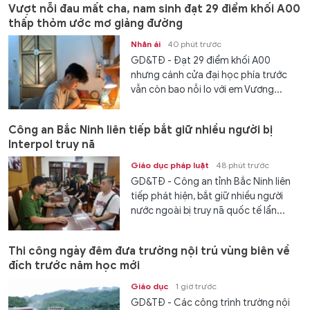
Vượt nỗi đau mất cha, nam sinh đạt 29 điểm khối A00
thấp thỏm ước mơ giảng đường
Nhân ái
40 phút trước
GD&TĐ - Đạt 29 điểm khối A00
nhưng cánh cửa đại học phía trước
vẫn còn bao nỗi lo với em Vương...
Công an Bắc Ninh liên tiếp bắt giữ nhiều người bị
Interpol truy nã
Giáo dục pháp luật
48 phút trước
GD&TĐ - Công an tỉnh Bắc Ninh liên
tiếp phát hiện, bắt giữ nhiều người
nước ngoài bị truy nã quốc tế lẩn...
Thi công ngày đêm đưa trường nội trú vùng biên về
đích trước năm học mới
Giáo dục
1 giờ trước
GD&TĐ - Các công trình trường nội