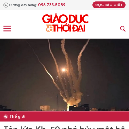
096.733.5089
Đường dây nóng:
ĐỌC BÁO GIẤY
Thế giới