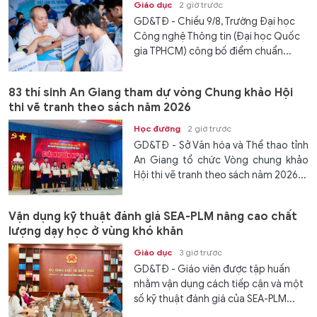
Giáo dục
2 giờ trước
GD&TĐ - Chiều 9/8, Trường Đại học
Công nghệ Thông tin (Đại học Quốc
gia TPHCM) công bố điểm chuẩn...
83 thí sinh An Giang tham dự vòng Chung khảo Hội
thi vẽ tranh theo sách năm 2026
Học đường
2 giờ trước
GD&TĐ - Sở Văn hóa và Thể thao tỉnh
An Giang tổ chức Vòng chung khảo
Hội thi vẽ tranh theo sách năm 2026...
Vận dụng kỹ thuật đánh giá SEA-PLM nâng cao chất
lượng dạy học ở vùng khó khăn
Giáo dục
3 giờ trước
GD&TĐ - Giáo viên được tập huấn
nhằm vận dụng cách tiếp cận và một
số kỹ thuật đánh giá của SEA-PLM...