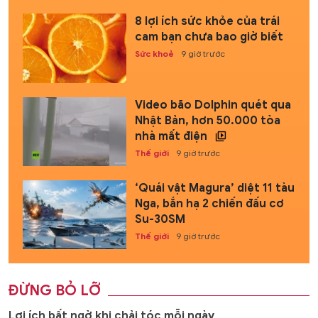
8 lợi ích sức khỏe của trái
cam bạn chưa bao giờ biết
Sức khoẻ
9 giờ trước
Video bão Dolphin quét qua
Nhật Bản, hơn 50.000 tòa
nhà mất điện
Thế giới
9 giờ trước
‘Quái vật Magura’ diệt 11 tàu
Nga, bắn hạ 2 chiến đấu cơ
Su-30SM
Thế giới
9 giờ trước
ĐỪNG BỎ LỠ
Lợi ích bất ngờ khi chải tóc mỗi ngày