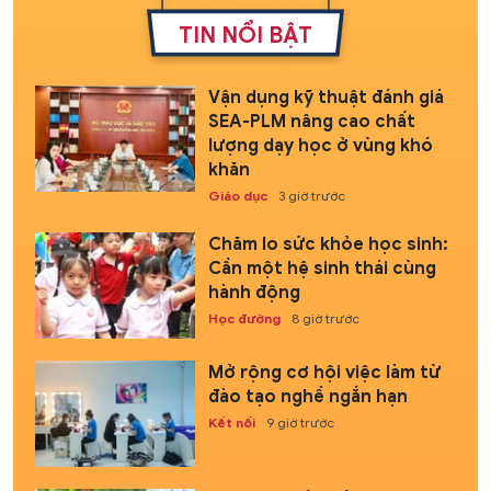
TIN NỔI BẬT
Vận dụng kỹ thuật đánh giá
SEA-PLM nâng cao chất
lượng dạy học ở vùng khó
khăn
Giáo dục
3 giờ trước
Chăm lo sức khỏe học sinh:
Cần một hệ sinh thái cùng
hành động
Học đường
8 giờ trước
Mở rộng cơ hội việc làm từ
đào tạo nghề ngắn hạn
Kết nối
9 giờ trước