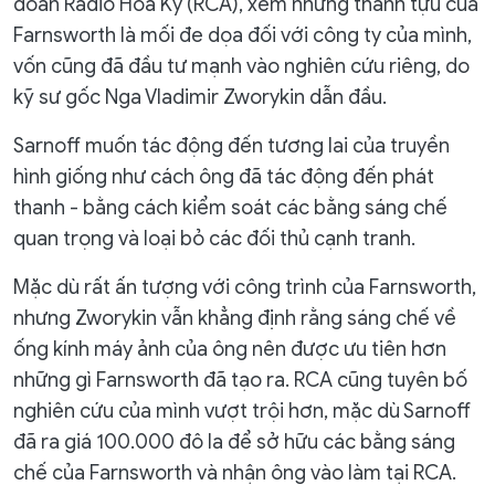
đoàn Radio Hoa Kỳ (RCA), xem những thành tựu của
Farnsworth là mối đe dọa đối với công ty của mình,
vốn cũng đã đầu tư mạnh vào nghiên cứu riêng, do
kỹ sư gốc Nga Vladimir Zworykin dẫn đầu.
Sarnoff muốn tác động đến tương lai của truyền
hình giống như cách ông đã tác động đến phát
thanh - bằng cách kiểm soát các bằng sáng chế
quan trọng và loại bỏ các đối thủ cạnh tranh.
Mặc dù rất ấn tượng với công trình của Farnsworth,
nhưng Zworykin vẫn khẳng định rằng sáng chế về
ống kính máy ảnh của ông nên được ưu tiên hơn
những gì Farnsworth đã tạo ra. RCA cũng tuyên bố
nghiên cứu của mình vượt trội hơn, mặc dù Sarnoff
đã ra giá 100.000 đô la để sở hữu các bằng sáng
chế của Farnsworth và nhận ông vào làm tại RCA.