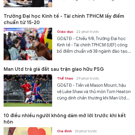
Trường Đại học Kinh tế - Tài chính TPHCM lấy điểm
chuẩn từ 15-20
Giáo dục
22 phút trước
GD&TĐ - Chiều 9/8, Trường Đại học
Kinh tế - Tài chính TPHCM (UEF) công
bố điểm chuẩn với 38 ngành đào tạo...
Man Utd trả giá đắt sau trận giao hữu PSG
Thể thao
29 phút trước
GD&TĐ - Tiền vệ Mason Mount, hậu
vệ Luke Shaw và thủ môn Tom Heaton
cùng dính chấn thương khi Man Utd...
10 điều nhiều người không dám mở lời trước khi kết
hôn
Gia đình
33 phút trước