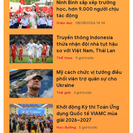
Ninh Bình sắp xếp trường
học, hơn 9.000 người chịu
tác động
Giáo dục
08/08/2026 14:34
Truyền thông Indonesia
thừa nhận đội nhà tụt hậu
so với Việt Nam, Thái Lan
Thể thao
9 giờ trước
Mỹ cách chức vị tướng điều
phối viện trợ quân sự cho
Ukraine
Thế giới
3 giờ trước
Khởi động Kỳ thi Toán Ứng
dụng Quốc tế VIAMC mùa
giải 2026–2027
Học đường
5 giờ trước