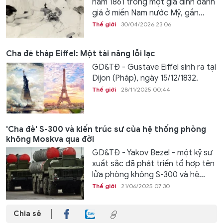
năm 1861 trong một gia đình danh
giá ở miền Nam nước Mỹ, gần...
Thế giới
30/04/2026 23:06
Cha đẻ tháp Eiffel: Một tài năng lỗi lạc
GD&TĐ - Gustave Eiffel sinh ra tại
Dijon (Pháp), ngày 15/12/1832.
Thế giới
28/11/2025 00:44
'Cha đẻ' S-300 và kiến ​​trúc sư của hệ thống phòng
không Moskva qua đời
GD&TĐ - Yakov Bezel - một kỹ sư
xuất sắc đã phát triển tổ hợp tên
lửa phòng không S-300 và hệ...
Thế giới
21/06/2025 07:30
Chia sẻ