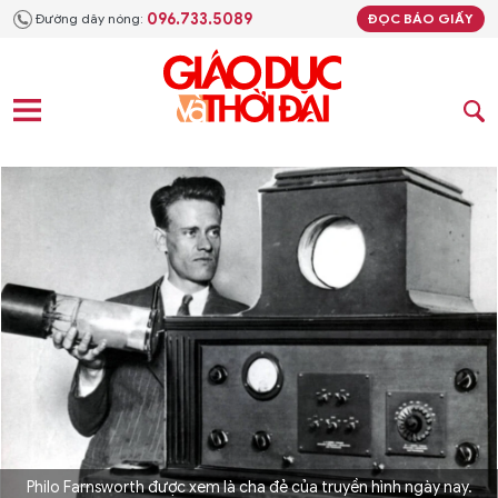
096.733.5089
Đường dây nóng:
ĐỌC BÁO GIẤY
Philo Farnsworth được xem là cha đẻ của truyền hình ngày nay.