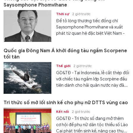
Saysomphone Phomvihane
Thời sự
2 giờ trước
Để tỏ lòng thương tiếc đồng chí
Saysomphone Phomvihane và xuất
phát từ quan hệ đặc biệt Việt Nam -
Lào, Ban Chấp hành Trung ương Đảng
Cộng sản Việt Nam, Quốc hội nước
Quốc gia Đông Nam Á khởi đóng tàu ngầm Scorpene
Cộng hoà xã hội Chủ nghĩa Việt Nam,
tối tân
Chủ tịch nước Cộng hoà xã hội chủ
nghĩa Việt Nam, Chính phủ nước Cộng
Thế giới
2 giờ trước
hoà xã hội Chủ nghĩa Việt Nam...
GD&TĐ - Tại Indonesia, lễ cắt thép đối
với chiếc tàu ngầm lớp Scorpène đầu
tiên dành cho hải quân nước này đã...
Tri thức số mở lối sinh kế cho phụ nữ DTTS vùng cao
Kết nối
2 giờ trước
GD&TĐ - Tri thức số đang mở thêm
cơ hội để phụ nữ dân tộc thiểu số Lào
Cai phát triển sinh kế, nâng cao thu...