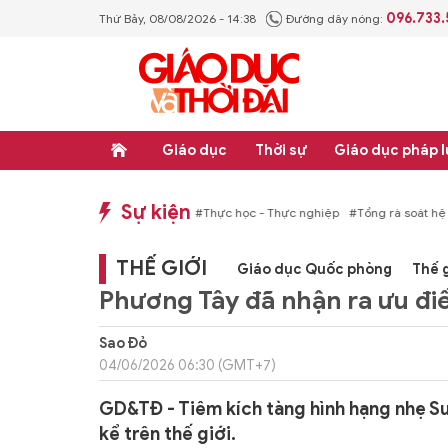
096.733
Thứ Bảy, 08/08/2026 - 14:38
Đường dây nóng:
Giáo dục
Thời sự
Giáo dục pháp l
Sự kiện
hống văn bản quy phạm pháp luật
#Thực học - Thực nghiệp
#Tổng rà soát hệ
THẾ GIỚI
Giáo dục Quốc phòng
Thế g
Phương Tây đã nhận ra ưu đi
Sao Đỏ
04/06/2026 06:30 (GMT+7)
GD&TĐ - Tiêm kích tàng hình hạng nhẹ S
kể trên thế giới.