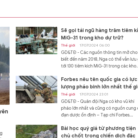
Sẽ gọi tái ngũ hàng trăm tiêm k
MiG-31 trong kho dự trữ?
Thế giới
17/07/2024 06:00
GD&TĐ - Các nguồn thông tin mở cho
biết đến năm 2018, Nga có thể vẫn lưu 
tới 130 tiêm kích MiG-31 trong các kho.
Forbes nêu tên quốc gia có lực
lượng pháo binh lớn nhất thế gi
Thế giới
17/07/2024 23:01
GD&TĐ - Quân đội Nga có kho vũ khí
pháo lớn nhất và cũng có nguồn cung
yên
đạn dược ổn định – Tạp chí Forbes...
Bài học quý giá từ phương tiện
ng
chủ chốt trong chiến dịch đặc