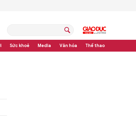
i
Sức khoẻ
Media
Văn hóa
Thể thao
hệ thống văn bản quy phạm pháp luật