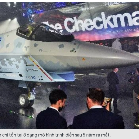
chỉ tồn tại ở dạng mô hình trình diễn sau 5 năm ra mắt.