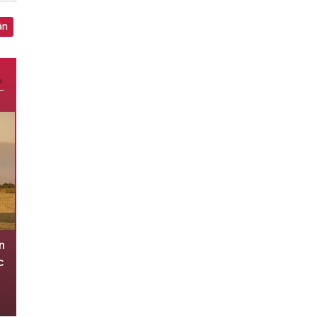
ận
n
Nga tung loạt đòn tập kích, phá
c
hủy 34 tàu, 5 xe tăng và 77 pháo
Ukraine
7 giờ trước