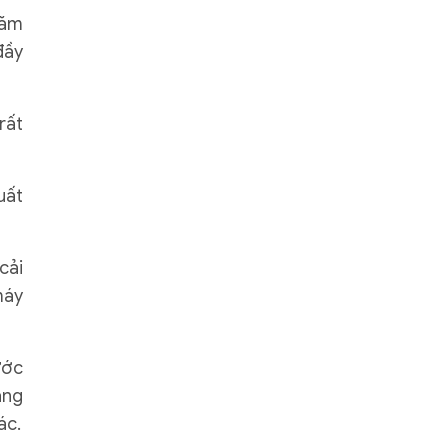
năm
đầy
rất
uất
cải
máy
ước
àng
ác.