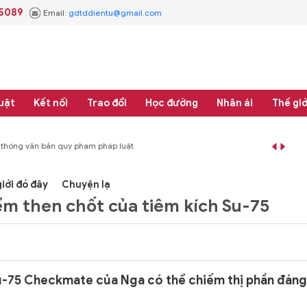
.5089
Email:
gdtddientu@gmail.com
uật
Kết nối
Trao đổi
Học đường
Nhân ái
Thế giớ
 thống văn bản quy phạm pháp luật
#Thực học - Thực nghiệp
#Tổng rà soát 
iới đó đây
Chuyện lạ
ểm then chốt của tiêm kích Su-75
u-75 Checkmate của Nga có thể chiếm thị phần đáng