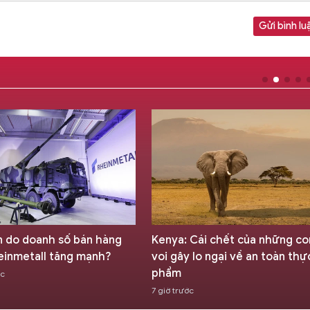
Gửi bình lu
 do doanh số bán hàng
Kenya: Cái chết của những co
einmetall tăng mạnh?
voi gây lo ngại về an toàn thự
phẩm
ớc
7 giờ trước