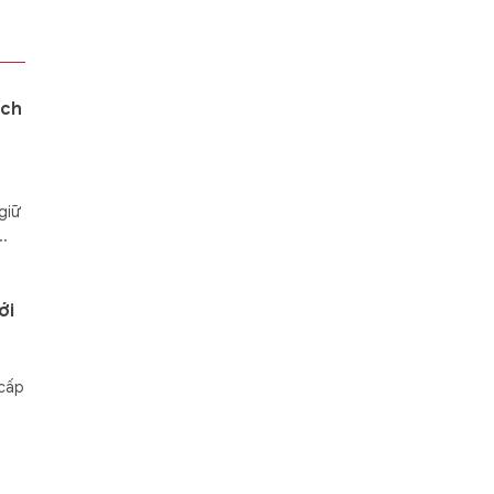
ích
giữ
..
ới
 cấp