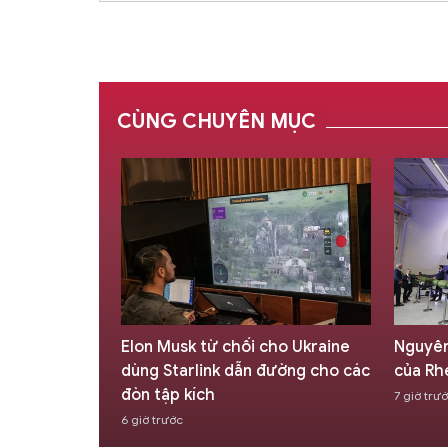
CÙNG CHUYÊN MỤC
D cho vũ khí
Elon Musk từ chối cho Ukraine
Nguyên
lden Dome
dùng Starlink dẫn đường cho các
của Rh
đòn tập kích
7 giờ trư
6 giờ trước