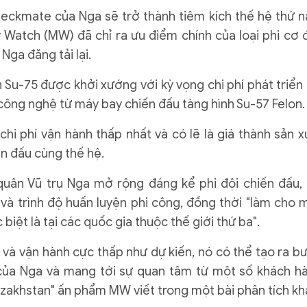
eckmate của Nga sẽ trở thành tiêm kích thế hệ thứ 
ry Watch (MW) đã chỉ ra ưu điểm chính của loại phi cơ 
Nga đăng tải lại.
 Su-75 được khởi xướng với kỳ vọng chi phí phát triển 
 công nghệ từ máy bay chiến đấu tàng hình Su-57 Felon.
hi phí vận hành thấp nhất và có lẽ là giá thành sản x
ến đấu cùng thế hệ.
uân Vũ trụ Nga mở rộng đáng kể phi đội chiến đấu, 
 và trình độ huấn luyện phi công, đồng thời "làm cho 
iệt là tại các quốc gia thuộc thế giới thứ ba".
ì và vận hành cực thấp như dự kiến, nó có thể tạo ra b
của Nga và mang tới sự quan tâm từ một số khách h
azakhstan" ấn phẩm MW viết trong một bài phân tích kh