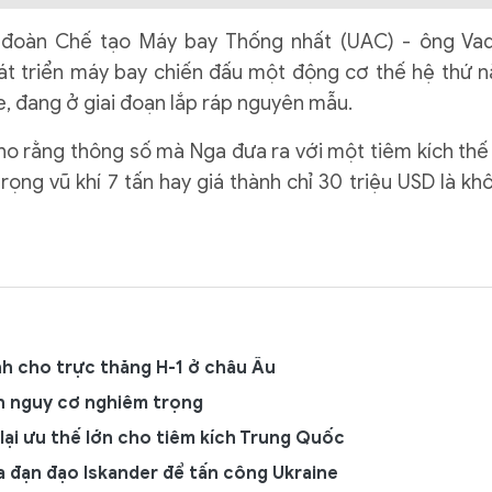
 đoàn Chế tạo Máy bay Thống nhất (UAC) - ông Va
át triển máy bay chiến đấu một động cơ thế hệ thứ 
, đang ở giai đoạn lắp ráp nguyên mẫu.
cho rằng thông số mà Nga đưa ra với một tiêm kích thế
ọng vũ khí 7 tấn hay giá thành chỉ 30 triệu USD là kh
hính cho trực thăng H-1 ở châu Âu
ện nguy cơ nghiêm trọng
lại ưu thế lớn cho tiêm kích Trung Quốc
a đạn đạo Iskander để tấn công Ukraine