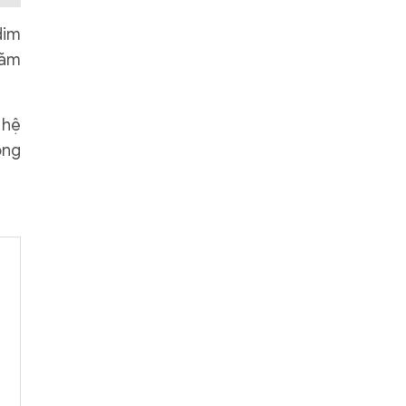
dim
năm
 hệ
ông