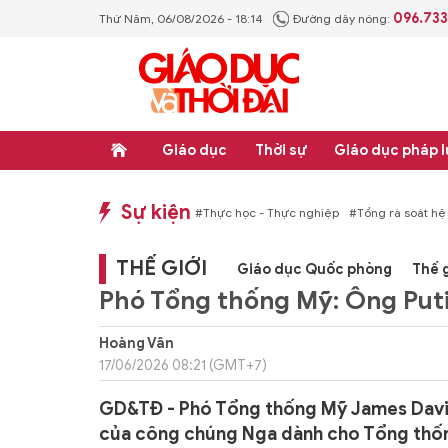
096.73
Thứ Năm, 06/08/2026 - 18:14
Đường dây nóng:
Giáo dục
Thời sự
Giáo dục pháp l
Sự kiện
hống văn bản quy phạm pháp luật
#Thực học - Thực nghiệp
#Tổng rà soát hệ
THẾ GIỚI
Giáo dục Quốc phòng
Thế g
Phó Tổng thống Mỹ: Ông Puti
Hoàng Vân
17/06/2026 08:21 (GMT+7)
GD&TĐ - Phó Tổng thống Mỹ James David
của công chúng Nga dành cho Tổng thốn