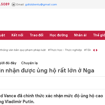
3.5089
Email:
gdtddientu@gmail.com
uật
Kết nối
Trao đổi
Học đường
Nhân ái
Thế giớ
 thống văn bản quy phạm pháp luật
#Thực học - Thực nghiệp
#Tổng rà soát 
iới đó đây
Chuyện lạ
n nhận được ủng hộ rất lớn ở Nga
 Vance đã chính thức xác nhận mức độ ủng hộ cao
g Vladimir Putin.