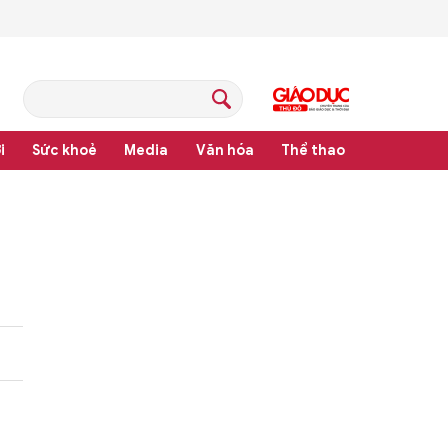
i
Sức khoẻ
Media
Văn hóa
Thể thao
hệ thống văn bản quy phạm pháp luật