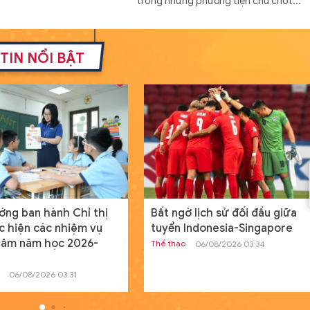
trong những phương tiện chủ chốt...
Đóng hàng loạt tàu đổ bộ Dự á
11711 với cấu hình mới
TIN NỔI BẬT
Thế giới
19/07/2024 08:00
GD&TĐ - Cấu hình mới của tàu đổ bộ 
án 11711 mang lại khả năng tác chiến c
hơn cho Hải quân Nga.
Nam sinh người Tày đỗ đầu khối
A01 tỉnh Lạng Sơn từng bỏ vòn
loại HSG quốc gia
Học đường
20/07/2024 00:04
GD&TĐ - Dù điều kiện học tập có phần
ờ lịch sử đối đầu giữa
Máy bay vận tải quân sự KC-
hạn chế nhưng, Dương Đình Thanh ngư
Indonesia-Singapore
390 Millennium giành thắng
dân tộc Tày vẫn sở hữu điểm số ba môn
lợi lớn trước A400M Atlas
06/08/2026 03:34
Thế giới
06/08/2026 02:30
Tìm ra nguyên nhân máy tính c
Windows toàn cầu ngừng hoạt
động