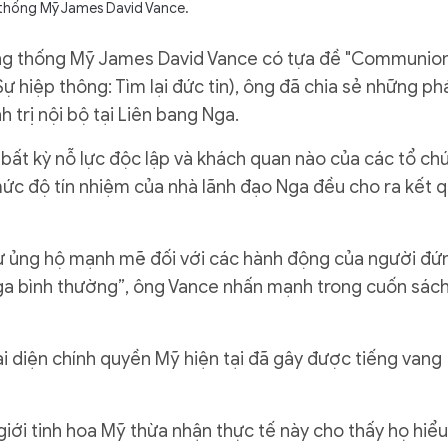
thống Mỹ James David Vance.
ng thống Mỹ James David Vance có tựa đề "Communion
Sự hiệp thông: Tìm lại đức tin), ông đã chia sẻ những ph
h trị nội bộ tại Liên bang Nga.
, bất kỳ nỗ lực độc lập và khách quan nào của các tổ ch
ức độ tín nhiệm của nhà lãnh đạo Nga đều cho ra kết 
sự ủng hộ mạnh mẽ đối với các hành động của người đứ
ga bình thường”, ông Vance nhấn mạnh trong cuốn sác
ại diện chính quyền Mỹ hiện tại đã gây được tiếng vang
giới tinh hoa Mỹ thừa nhận thực tế này cho thấy họ hiểu