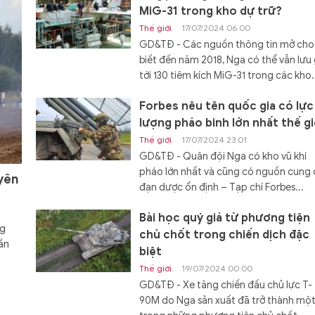
MiG-31 trong kho dự trữ?
Thế giới
17/07/2024 06:00
GD&TĐ - Các nguồn thông tin mở cho
biết đến năm 2018, Nga có thể vẫn lưu 
tới 130 tiêm kích MiG-31 trong các kho.
Forbes nêu tên quốc gia có lực
lượng pháo binh lớn nhất thế gi
Thế giới
17/07/2024 23:01
GD&TĐ - Quân đội Nga có kho vũ khí
pháo lớn nhất và cũng có nguồn cung
yên
đạn dược ổn định – Tạp chí Forbes...
Bài học quý giá từ phương tiện
ng
chủ chốt trong chiến dịch đặc
ần
biệt
Thế giới
19/07/2024 00:00
GD&TĐ - Xe tăng chiến đấu chủ lực T-
90M do Nga sản xuất đã trở thành mộ