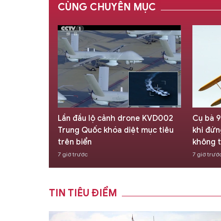
CÙNG CHUYÊN MỤC
one KVD002
Cụ bà 97 tuổi lập kỷ lục thế giới
Nga đa
ệt mục tiêu
khi đứng trên cánh máy bay giữa
Tu-214
không trung
8 giờ trư
7 giờ trước
TIN TIÊU ĐIỂM