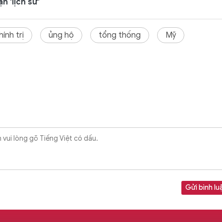
 'lịch sử'
hính trị
ủng hộ
tổng thống
Mỹ
Gửi bình lu