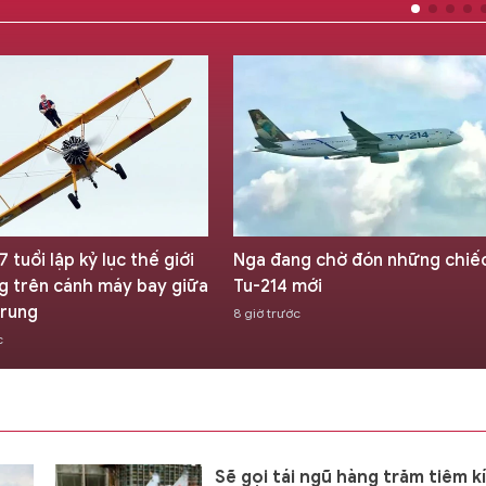
ng chờ đón những chiếc
Chuyên gia Krieger: Cuộc chi
 mới
Iran đã cho thấy Mỹ chỉ là 'hổ
giấy'
ớc
06/08/2026 07:00
Sẽ gọi tái ngũ hàng trăm tiêm k