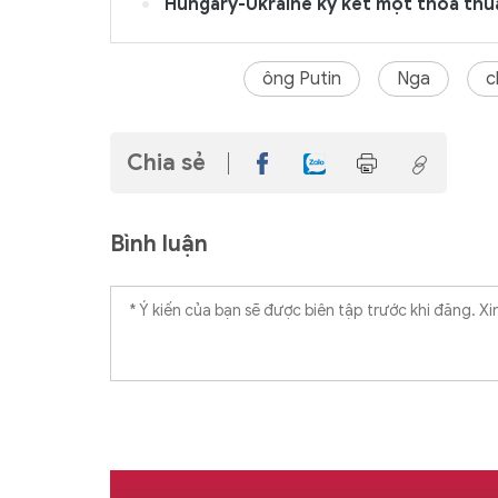
Hungary-Ukraine ký kết một thỏa thuận
ông Putin
Nga
c
Chia sẻ
Bình luận