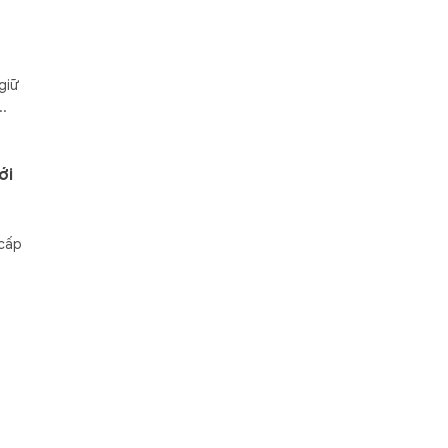
giữ
..
ới
 cấp
t