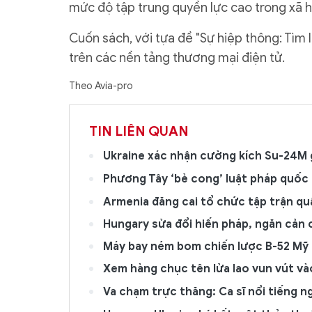
mức độ tập trung quyền lực cao trong xã h
Cuốn sách, với tựa đề "Sự hiệp thông: Tìm l
trên các nền tảng thương mại điện tử.
Theo Avia-pro
TIN LIÊN QUAN
Ukraine xác nhận cường kích Su-24M 
Phương Tây ‘bẻ cong’ luật pháp quốc 
Armenia đăng cai tổ chức tập trận qu
Hungary sửa đổi hiến pháp, ngăn cản
Máy bay ném bom chiến lược B-52 Mỹ b
Xem hàng chục tên lửa lao vun vút và
Va chạm trực thăng: Ca sĩ nổi tiếng 