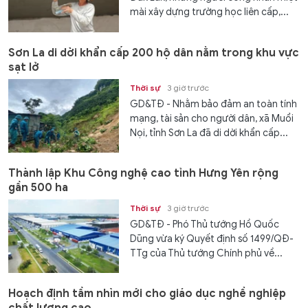
mài xây dựng trường học liên cấp,...
Sơn La di dời khẩn cấp 200 hộ dân nằm trong khu vực
sạt lở
Thời sự
3 giờ trước
GD&TĐ - Nhằm bảo đảm an toàn tính
mạng, tài sản cho người dân, xã Muổi
Nọi, tỉnh Sơn La đã di dời khẩn cấp...
Thành lập Khu Công nghệ cao tỉnh Hưng Yên rộng
gần 500 ha
Thời sự
3 giờ trước
GD&TĐ - Phó Thủ tướng Hồ Quốc
Dũng vừa ký Quyết định số 1499/QĐ-
TTg của Thủ tướng Chính phủ về...
Hoạch định tầm nhìn mới cho giáo dục nghề nghiệp