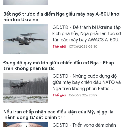
Bất ngờ trước địa điểm Nga giấu máy bay A-50U khỏi
hỏa lực Ukraine
GD&TĐ - Để tránh bị Ukraine tập
kích phá hủy, Nga phải liên tục sơ
tán các máy bay AWACS A-50U...
Thế giới
07/06/2026 08:30
Đụng độ quy mô lớn giữa chiến đấu cơ Nga - Pháp
trên không phận Baltic
GD&TĐ - Những cuộc đụng độ
giữa máy bay chiến đấu NATO và
Nga trên không phận Baltic...
Thế giới
06/06/2026 23:59
Nếu Iran chấp nhận các điều kiện của Mỹ, bị gọi là
'hành động tự sát chính trị'
GD&TĐ - Triển vọng đàm phán