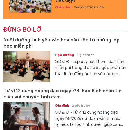
tiết dạy?
Giáo dục
06/08/2026 05:46
ĐỪNG BỎ LỠ
Nuôi dưỡng tình yêu văn hóa dân tộc từ những lớp
học miễn phí
Học đường
1 giờ trước
GD&TĐ - Lớp dạy hát Then - đàn Tính
miễn phí trong dịp hè đã góp phần lan
tỏa di sản đến gần hơn với các em...
Tử vi 12 cung hoàng đạo ngày 7/8: Bảo Bình nhận tín
hiệu vui chuyện tình cảm
Gia đình
2 giờ trước
GD&TĐ - Tử vi 12 cung hoàng đạo
ngày 7/8/2026 dự đoán vận trình sự
nghiệp, tài lộc, tình duyên giúp bạn...