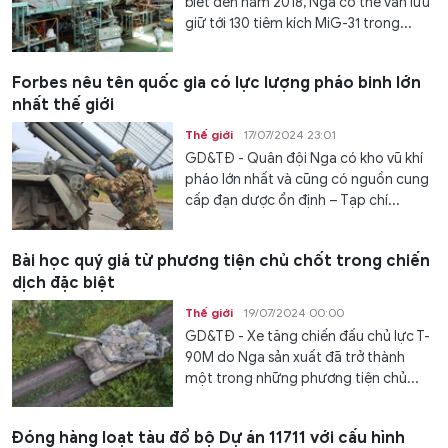
biết đến năm 2018, Nga có thể vẫn lưu
giữ tới 130 tiêm kích MiG-31 trong...
Forbes nêu tên quốc gia có lực lượng pháo binh lớn
nhất thế giới
Thế giới
17/07/2024 23:01
GD&TĐ - Quân đội Nga có kho vũ khí
pháo lớn nhất và cũng có nguồn cung
cấp đạn dược ổn định – Tạp chí...
Bài học quý giá từ phương tiện chủ chốt trong chiến
dịch đặc biệt
Thế giới
19/07/2024 00:00
GD&TĐ - Xe tăng chiến đấu chủ lực T-
90M do Nga sản xuất đã trở thành
một trong những phương tiện chủ...
Đóng hàng loạt tàu đổ bộ Dự án 11711 với cấu hình