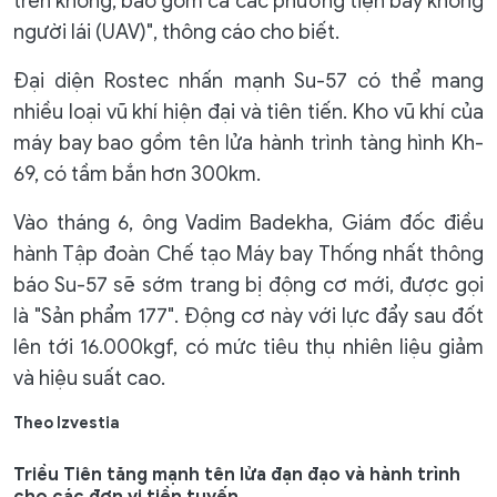
trên không, bao gồm cả các phương tiện bay không
người lái (UAV)", thông cáo cho biết.
Đại diện Rostec nhấn mạnh Su-57 có thể mang
nhiều loại vũ khí hiện đại và tiên tiến. Kho vũ khí của
máy bay bao gồm tên lửa hành trình tàng hình Kh-
69, có tầm bắn hơn 300km.
Vào tháng 6, ông Vadim Badekha, Giám đốc điều
hành Tập đoàn Chế tạo Máy bay Thống nhất thông
báo Su-57 sẽ sớm trang bị động cơ mới, được gọi
là "Sản phẩm 177". Động cơ này với lực đẩy sau đốt
lên tới 16.000kgf, có mức tiêu thụ nhiên liệu giảm
và hiệu suất cao.
Theo Izvestia
Triều Tiên tăng mạnh tên lửa đạn đạo và hành trình
cho các đơn vị tiền tuyến