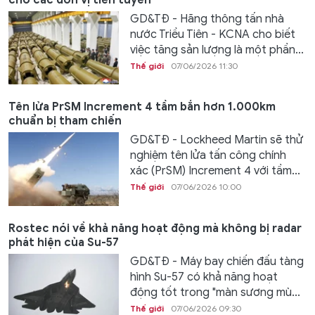
GD&TĐ - Hãng thông tấn nhà
nước Triều Tiên - KCNA cho biết
việc tăng sản lượng là một phần...
Thế giới
07/06/2026 11:30
Tên lửa PrSM Increment 4 tầm bắn hơn 1.000km
chuẩn bị tham chiến
GD&TĐ - Lockheed Martin sẽ thử
nghiệm tên lửa tấn công chính
xác (PrSM) Increment 4 với tầm...
Thế giới
07/06/2026 10:00
Rostec nói về khả năng hoạt động mà không bị radar
phát hiện của Su-57
GD&TĐ - Máy bay chiến đấu tàng
hình Su-57 có khả năng hoạt
động tốt trong "màn sương mù...
Thế giới
07/06/2026 09:30