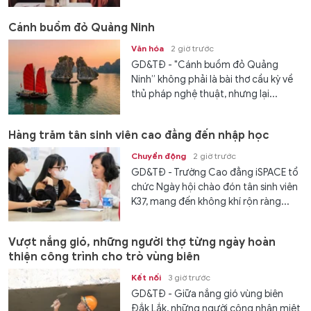
Cánh buồm đỏ Quảng Ninh
Văn hóa
2 giờ trước
GD&TĐ - "Cánh buồm đỏ Quảng
Ninh” không phải là bài thơ cầu kỳ về
thủ pháp nghệ thuật, nhưng lại...
Hàng trăm tân sinh viên cao đẳng đến nhập học
Chuyển động
2 giờ trước
GD&TĐ - Trường Cao đẳng iSPACE tổ
chức Ngày hội chào đón tân sinh viên
K37, mang đến không khí rộn ràng...
Vượt nắng gió, những người thợ từng ngày hoàn
thiện công trình cho trò vùng biên
Kết nối
3 giờ trước
GD&TĐ - Giữa nắng gió vùng biên
Đắk Lắk, những người công nhân miệt