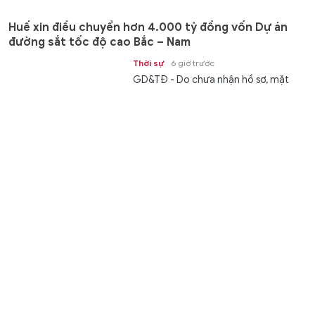
Huế xin điều chuyển hơn 4.000 tỷ đồng vốn Dự án
đường sắt tốc độ cao Bắc – Nam
Thời sự
6 giờ trước
GD&TĐ - Do chưa nhận hồ sơ, mặt
bằng Dự án đường sắt tốc độ cao Bắc
– Nam, TP Huế xin chuyển hơn 4.000...
Bệnh viện Sản - Nhi An Giang tiếp nhận 200 đơn vị
máu
Chuyển động
6 giờ trước
GD&TĐ - Bệnh viện Sản - Nhi An
Giang (tỉnh An Giang) tiếp nhận 200
đơn vị máu tại chương trình hiến...
Hưng Yên đẩy nhanh tiến độ lấy mẫu hài cốt liệt sĩ
Thời sự
6 giờ trước
GD&TĐ - Hưng Yên đang khẩn trương