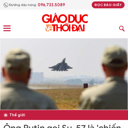
096.733.5089
Đường dây nóng:
ĐỌC BÁO GIẤY
Thế giới