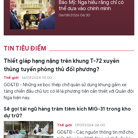
Báo Mỹ: Nga hiểu rằng chỉ có
thể dựa vào chính mình
06/08/2026 06:30
TIN TIÊU ĐIỂM
Thiết giáp hạng nặng trên khung T-72 xuyên
thủng tuyến phòng thủ đối phương?
Thế giới
16/07/2024 10:00
GD&TĐ - Những xe bọc thép chở quân sử dụng khung gầm xe
tăng chiến đấu chủ lực có lẽ là phương tiện cần thiết với Quân đội
Nga hiện nay.
Sẽ gọi tái ngũ hàng trăm tiêm kích MiG-31 trong kho
dự trữ?
Thế giới
17/07/2024 06:00
GD&TĐ - Các nguồn thông tin mở cho