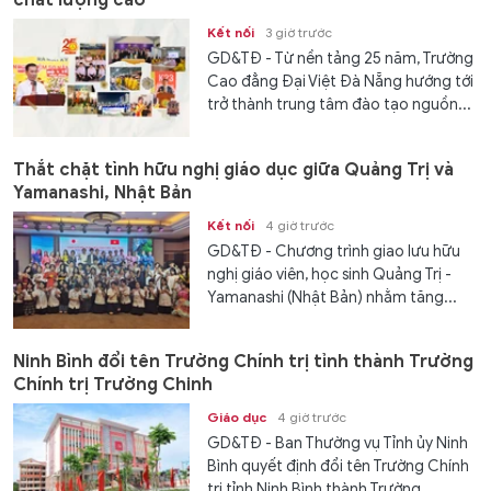
chất lượng cao
Kết nối
3 giờ trước
GD&TĐ - Từ nền tảng 25 năm, Trường
Cao đẳng Đại Việt Đà Nẵng hướng tới
trở thành trung tâm đào tạo nguồn...
Thắt chặt tình hữu nghị giáo dục giữa Quảng Trị và
Yamanashi, Nhật Bản
Kết nối
4 giờ trước
GD&TĐ - Chương trình giao lưu hữu
nghị giáo viên, học sinh Quảng Trị -
Yamanashi (Nhật Bản) nhằm tăng...
Ninh Bình đổi tên Trường Chính trị tỉnh thành Trường
Chính trị Trường Chinh
Giáo dục
4 giờ trước
GD&TĐ - Ban Thường vụ Tỉnh ủy Ninh
Bình quyết định đổi tên Trường Chính
trị tỉnh Ninh Bình thành Trường...