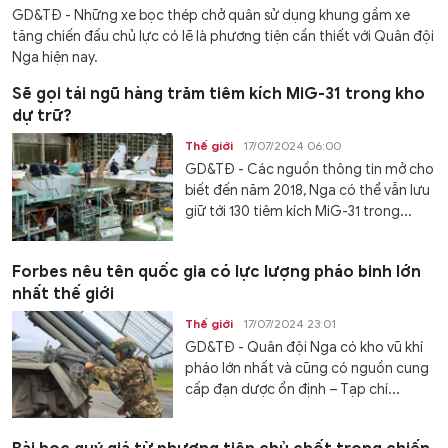
GD&TĐ - Những xe bọc thép chở quân sử dụng khung gầm xe
tăng chiến đấu chủ lực có lẽ là phương tiện cần thiết với Quân đội
Nga hiện nay.
Sẽ gọi tái ngũ hàng trăm tiêm kích MiG-31 trong kho
dự trữ?
Thế giới
17/07/2024 06:00
GD&TĐ - Các nguồn thông tin mở cho
biết đến năm 2018, Nga có thể vẫn lưu
giữ tới 130 tiêm kích MiG-31 trong...
Forbes nêu tên quốc gia có lực lượng pháo binh lớn
nhất thế giới
Thế giới
17/07/2024 23:01
GD&TĐ - Quân đội Nga có kho vũ khí
pháo lớn nhất và cũng có nguồn cung
cấp đạn dược ổn định – Tạp chí...