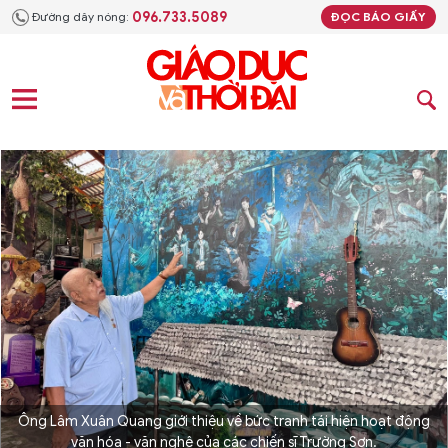
096.733.5089
Đường dây nóng:
ĐỌC BÁO GIẤY
Ông Lâm Xuân Quang giới thiệu về bức tranh tái hiện hoạt động
văn hóa - văn nghệ của các chiến sĩ Trường Sơn.