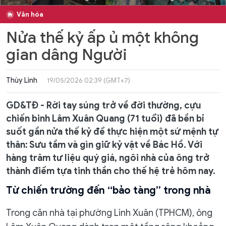
Văn hóa
Nửa thế kỷ ấp ủ một không
gian dâng Người
Thùy Linh
19/05/2026 02:39 (GMT+7)
GD&TĐ - Rời tay súng trở về đời thường, cựu
chiến binh Lâm Xuân Quang (71 tuổi) đã bền bỉ
suốt gần nửa thế kỷ để thực hiện một sứ mệnh tự
thân: Sưu tầm và gìn giữ kỷ vật về Bác Hồ. Với
hàng trăm tư liệu quý giá, ngôi nhà của ông trở
thành điểm tựa tinh thần cho thế hệ trẻ hôm nay.
Từ chiến trường đến “bảo tàng” trong nhà
Trong căn nhà tại phường Linh Xuân (TPHCM), ông