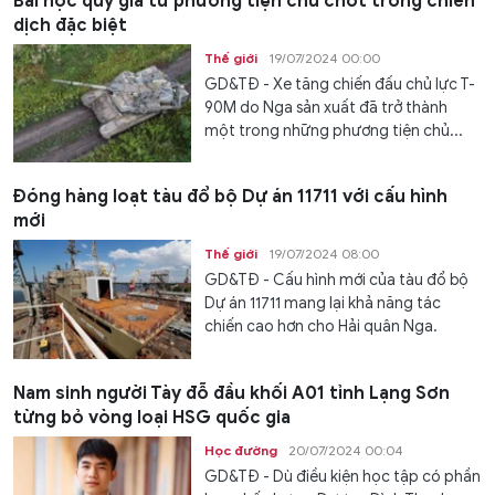
Bài học quý giá từ phương tiện chủ chốt trong chiến
dịch đặc biệt
Thế giới
19/07/2024 00:00
GD&TĐ - Xe tăng chiến đấu chủ lực T-
90M do Nga sản xuất đã trở thành
một trong những phương tiện chủ...
Đóng hàng loạt tàu đổ bộ Dự án 11711 với cấu hình
mới
Thế giới
19/07/2024 08:00
GD&TĐ - Cấu hình mới của tàu đổ bộ
Dự án 11711 mang lại khả năng tác
chiến cao hơn cho Hải quân Nga.
Nam sinh người Tày đỗ đầu khối A01 tỉnh Lạng Sơn
từng bỏ vòng loại HSG quốc gia
Học đường
20/07/2024 00:04
GD&TĐ - Dù điều kiện học tập có phần