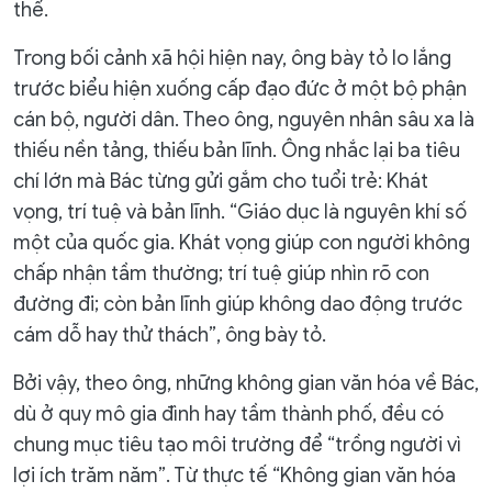
thể.
Trong bối cảnh xã hội hiện nay, ông bày tỏ lo lắng
trước biểu hiện xuống cấp đạo đức ở một bộ phận
cán bộ, người dân. Theo ông, nguyên nhân sâu xa là
thiếu nền tảng, thiếu bản lĩnh. Ông nhắc lại ba tiêu
chí lớn mà Bác từng gửi gắm cho tuổi trẻ: Khát
vọng, trí tuệ và bản lĩnh. “Giáo dục là nguyên khí số
một của quốc gia. Khát vọng giúp con người không
chấp nhận tầm thường; trí tuệ giúp nhìn rõ con
đường đi; còn bản lĩnh giúp không dao động trước
cám dỗ hay thử thách”, ông bày tỏ.
Bởi vậy, theo ông, những không gian văn hóa về Bác,
dù ở quy mô gia đình hay tầm thành phố, đều có
chung mục tiêu tạo môi trường để “trồng người vì
lợi ích trăm năm”. Từ thực tế “Không gian văn hóa