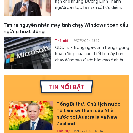
hạn chế nhưng, Dương Đình Thanh
người dân tộc Tày vẫn sở hữu điểm...
Tìm ra nguyên nhân máy tính chạy Windows toàn cầu
ngừng hoạt động
Thế giới
19/07/2024 13:19
GD&TĐ - Trong ngày, tình trạng ngừng
hoạt động của các thiết bị máy tính
chạy Windows được báo cáo ở nhiều...
TIN NỔI BẬT
Tổng Bí thư, Chủ tịch nước
Tô Lâm sẽ thăm cấp Nhà
nước tới Australia và New
Zealand
Thời sự
06/08/2026 07:04