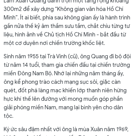
Lâm Xuân Quang dành trọn một tầng rộng khoảng
300m2 để xây dựng “Không gian văn hóa Hồ Chí
Minh”. Ít ai biết, phía sau không gian ấy là hành trình
gần nửa thế kỷ âm thầm sưu tầm, chắt chiu từng tư
liệu, hình ảnh về Chủ tịch Hồ Chí Minh - bắt đầu từ
một cơ duyên nơi chiến trường khốc liệt.
Sinh năm 1955 tại Trà Vinh (cũ), ông Quang đi bộ đội
từ năm 14 tuổi, tham gia chiến đấu tại chiến trường
miền Đông Nam Bộ. Nhớ lại những năm tháng ấy,
ông kể phong trào cách mạng sục sôi, giặc càn
quét, đốt phá làng mạc khiến lớp thanh niên hừng
hực khí thế lên đường với mong muốn góp phần
giải phóng miền Nam, mang lại bình yên cho dân
tộc.
Ký ức sâu đậm nhất với ông là mùa Xuân năm 1969,