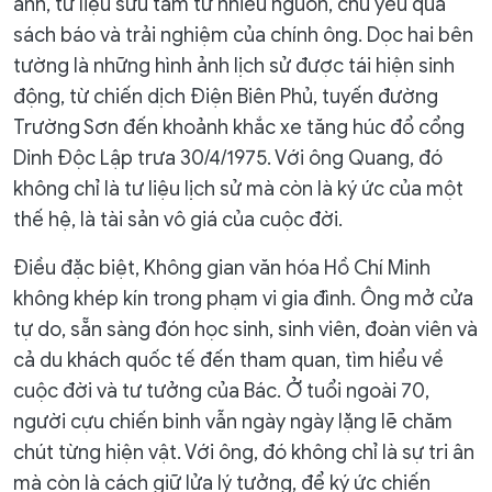
ảnh, tư liệu sưu tầm từ nhiều nguồn, chủ yếu qua
sách báo và trải nghiệm của chính ông. Dọc hai bên
tường là những hình ảnh lịch sử được tái hiện sinh
động, từ chiến dịch Điện Biên Phủ, tuyến đường
Trường Sơn đến khoảnh khắc xe tăng húc đổ cổng
Dinh Độc Lập trưa 30/4/1975. Với ông Quang, đó
không chỉ là tư liệu lịch sử mà còn là ký ức của một
thế hệ, là tài sản vô giá của cuộc đời.
Điều đặc biệt, Không gian văn hóa Hồ Chí Minh
không khép kín trong phạm vi gia đình. Ông mở cửa
tự do, sẵn sàng đón học sinh, sinh viên, đoàn viên và
cả du khách quốc tế đến tham quan, tìm hiểu về
cuộc đời và tư tưởng của Bác. Ở tuổi ngoài 70,
người cựu chiến binh vẫn ngày ngày lặng lẽ chăm
chút từng hiện vật. Với ông, đó không chỉ là sự tri ân
mà còn là cách giữ lửa lý tưởng, để ký ức chiến