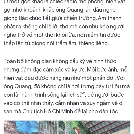
Ở một góc khác là chiếc radio mô phỏng, hiện vật
gợi nhớ khoảnh khắc ông Quang lần đầu nghe
giọng Bác chúc Tết giữa chiến trường. Âm thanh
phát ra không chỉ là lời thơ mà còn như kéo người
nghe trở về một thời khói lửa, nơi niềm tin được
thắp lên từ giọng nói trầm ấm, thiêng liêng.
Toàn bộ không gian không cầu kỳ về hình thức
nhưng đậm đặc cảm xúc và ký ức. Mỗi bức ảnh, mỗi
hiện vật đều được nâng niu như một phần đời. Với
ông Quang, đó không chỉ là nơi trưng bày tư liệu mà
còn là “hành trình sống lại lịch sử”, để người bước
vào có thể nhìn thấy, cảm nhận và suy ngẫm về di
sản mà Chủ tịch Hồ Chí Minh để lại cho dân tộc.