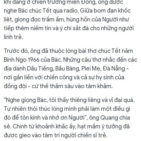
khi đang ở chiến trường miền Đông, ông được
nghe Bác chúc Tết qua radio. Giữa bom đạn khốc
liệt, giọng đọc trầm ấm, hùng hồn của Người như
tiếp thêm niềm tin và ý chí sắt đá cho những người
lính trẻ.
Trước đó, ông đã thuộc lòng bài thơ chúc Tết năm
Bính Ngọ 1966 của Bác. Những câu thơ nhắc đến các
địa danh Dầu Tiếng, Bầu Bàng, Plei Me, Đà Nẵng -
nơi gắn liền với chiến công và cả sự hy sinh của
đồng đội - cứ thế thấm sâu vào tâm khảm.
“Nghe giọng Bác, tôi thấy thiêng liêng và vĩ đại quá.
Tự nhiên thôi thúc lòng mình phải làm một điều gì
đó để tôn kính và nhớ ơn Người”, ông Quang chia
sẻ. Chính từ khoảnh khắc ấy, hạt mầm ý tưởng đã
được gieo vào tâm trí người chiến sĩ trẻ.