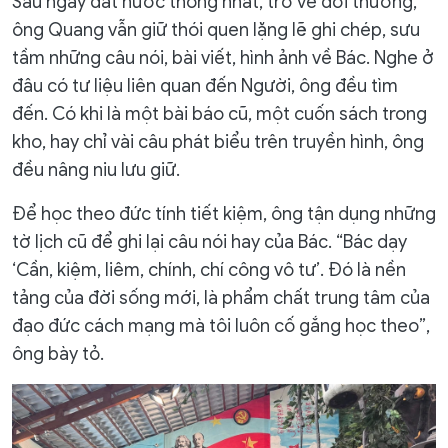
Sau ngày đất nước thống nhất, trở về đời thường,
ông Quang vẫn giữ thói quen lặng lẽ ghi chép, sưu
tầm những câu nói, bài viết, hình ảnh về Bác. Nghe ở
đâu có tư liệu liên quan đến Người, ông đều tìm
đến. Có khi là một bài báo cũ, một cuốn sách trong
kho, hay chỉ vài câu phát biểu trên truyền hình, ông
đều nâng niu lưu giữ.
Để học theo đức tính tiết kiệm, ông tận dụng những
tờ lịch cũ để ghi lại câu nói hay của Bác. “Bác dạy
‘Cần, kiệm, liêm, chính, chí công vô tư’. Đó là nền
tảng của đời sống mới, là phẩm chất trung tâm của
đạo đức cách mạng mà tôi luôn cố gắng học theo”,
ông bày tỏ.