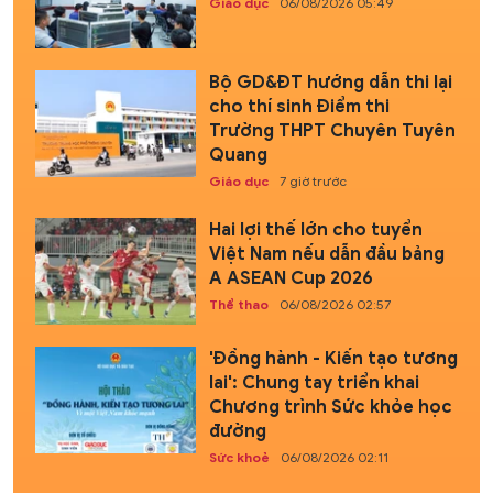
Giáo dục
06/08/2026 05:49
Bộ GD&ĐT hướng dẫn thi lại
cho thí sinh Điểm thi
Trường THPT Chuyên Tuyên
Quang
Giáo dục
7 giờ trước
Hai lợi thế lớn cho tuyển
Việt Nam nếu dẫn đầu bảng
A ASEAN Cup 2026
Thể thao
06/08/2026 02:57
'Đồng hành - Kiến tạo tương
lai': Chung tay triển khai
Chương trình Sức khỏe học
đường
Sức khoẻ
06/08/2026 02:11