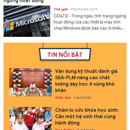
ngừng hoạt động
Thế giới
19/07/2024 13:19
GD&TĐ - Trong ngày, tình trạng ngừng
hoạt động của các thiết bị máy tính
chạy Windows được báo cáo ở nhiều...
TIN NỔI BẬT
Vận dụng kỹ thuật đánh giá
SEA-PLM nâng cao chất
lượng dạy học ở vùng khó
khăn
Giáo dục
3 giờ trước
Chăm lo sức khỏe học sinh:
Cần một hệ sinh thái cùng
hành động
Học đường
8 giờ trước