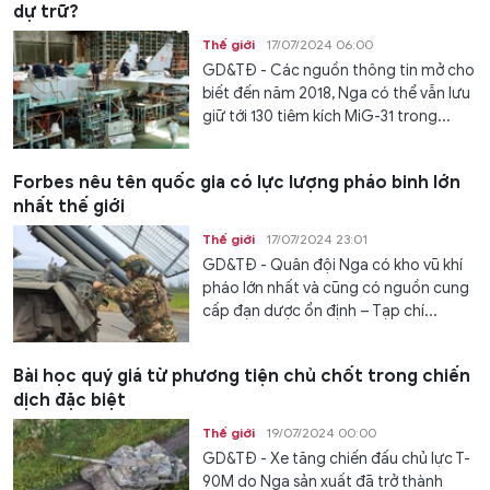
dự trữ?
Thế giới
17/07/2024 06:00
GD&TĐ - Các nguồn thông tin mở cho
biết đến năm 2018, Nga có thể vẫn lưu
giữ tới 130 tiêm kích MiG-31 trong...
Forbes nêu tên quốc gia có lực lượng pháo binh lớn
nhất thế giới
Thế giới
17/07/2024 23:01
GD&TĐ - Quân đội Nga có kho vũ khí
pháo lớn nhất và cũng có nguồn cung
cấp đạn dược ổn định – Tạp chí...
Bài học quý giá từ phương tiện chủ chốt trong chiến
dịch đặc biệt
Thế giới
19/07/2024 00:00
GD&TĐ - Xe tăng chiến đấu chủ lực T-
90M do Nga sản xuất đã trở thành