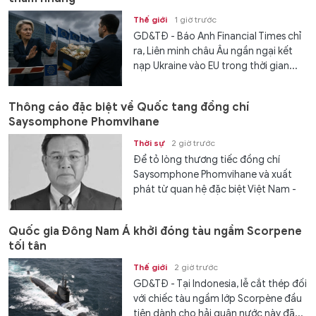
Thế giới
1 giờ trước
GD&TĐ - Báo Anh Financial Times chỉ
ra, Liên minh châu Âu ngần ngại kết
nạp Ukraine vào EU trong thời gian...
Thông cáo đặc biệt về Quốc tang đồng chí
Saysomphone Phomvihane
Thời sự
2 giờ trước
Để tỏ lòng thương tiếc đồng chí
Saysomphone Phomvihane và xuất
phát từ quan hệ đặc biệt Việt Nam -
Lào, Ban Chấp hành Trung ương Đảng
Cộng sản Việt Nam, Quốc hội nước
Quốc gia Đông Nam Á khởi đóng tàu ngầm Scorpene
Cộng hoà xã hội Chủ nghĩa Việt
tối tân
Nam,...
Thế giới
2 giờ trước
GD&TĐ - Tại Indonesia, lễ cắt thép đối
với chiếc tàu ngầm lớp Scorpène đầu
tiên dành cho hải quân nước này đã...