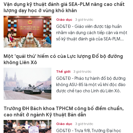
Vận dụng kỹ thuật đánh giá SEA-PLM nâng cao chất
lượng dạy học ở vùng khó khăn
Giáo dục
3 giờ trước
GD&TĐ - Giáo viên được tập huấn
nhằm vận dụng cách tiếp cận và một
số kỹ thuật đánh giá của SEA-PLM...
Một 'quái thú' hiếm có của Lực lượng Đổ bộ đường
không Liên Xô
Thế giới
3 giờ trước
GD&TĐ - Pháo tự hành đổ bộ đường
không ASU-85 là một vũ khí độc đáo
được chế tạo cho Lính dù Liên Xô.
Trường ĐH Bách khoa TPHCM công bố điểm chuẩn,
cao nhất ở ngành Kỹ thuật Bán dẫn
Giáo dục
3 giờ trước
GD&TĐ - Trưa 9/8, Trường Đại học