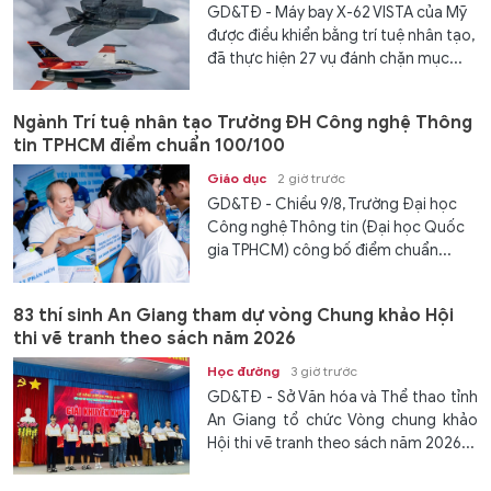
GD&TĐ - Máy bay X-62 VISTA của Mỹ
được điều khiển bằng trí tuệ nhân tạo,
đã thực hiện 27 vụ đánh chặn mục...
Ngành Trí tuệ nhân tạo Trường ĐH Công nghệ Thông
tin TPHCM điểm chuẩn 100/100
Giáo dục
2 giờ trước
GD&TĐ - Chiều 9/8, Trường Đại học
Công nghệ Thông tin (Đại học Quốc
gia TPHCM) công bố điểm chuẩn...
83 thí sinh An Giang tham dự vòng Chung khảo Hội
thi vẽ tranh theo sách năm 2026
Học đường
3 giờ trước
GD&TĐ - Sở Văn hóa và Thể thao tỉnh
An Giang tổ chức Vòng chung khảo
Hội thi vẽ tranh theo sách năm 2026...