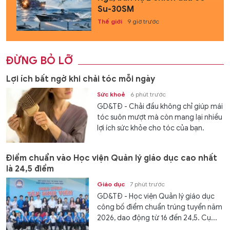
Su-30SM
Thế giới
9 giờ trước
ĐỪNG BỎ LỠ
Lợi ích bất ngờ khi chải tóc mỗi ngày
Sức khoẻ
6 phút trước
GD&TĐ - Chải đầu không chỉ giúp mái
tóc suôn mượt mà còn mang lại nhiều
lợi ích sức khỏe cho tóc của bạn.
Điểm chuẩn vào Học viện Quản lý giáo dục cao nhất
là 24,5 điểm
Giáo dục
7 phút trước
GD&TĐ - Học viện Quản lý giáo dục
công bố điểm chuẩn trúng tuyển năm
2026, dao động từ 16 đến 24,5. Cụ...