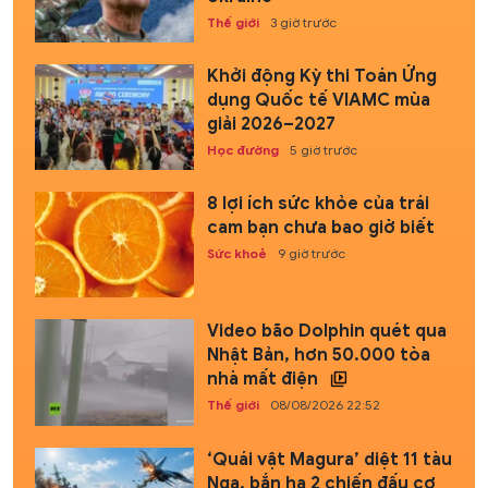
Thế giới
3 giờ trước
Khởi động Kỳ thi Toán Ứng
dụng Quốc tế VIAMC mùa
giải 2026–2027
Học đường
5 giờ trước
8 lợi ích sức khỏe của trái
cam bạn chưa bao giờ biết
Sức khoẻ
9 giờ trước
Video bão Dolphin quét qua
Nhật Bản, hơn 50.000 tòa
nhà mất điện
Thế giới
08/08/2026 22:52
‘Quái vật Magura’ diệt 11 tàu
Nga, bắn hạ 2 chiến đấu cơ