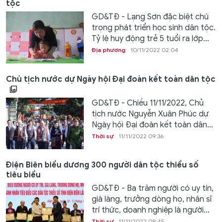
tộc
GD&TĐ - Lạng Sơn đặc biệt chú
trọng phát triển học sinh dân tộc.
Tỷ lệ huy động trẻ 5 tuổi ra lớp...
Địa phương
10/11/2022 02:04
Chủ tịch nước dự Ngày hội Đại đoàn kết toàn dân tộc
GD&TĐ - Chiều 11/11/2022, Chủ
tịch nước Nguyễn Xuân Phúc dự
Ngày hội Đại đoàn kết toàn dân...
Thời sự
11/11/2022 09:36
Điện Biên biểu dương 300 người dân tộc thiểu số
tiêu biểu
GD&TĐ - Ba trăm người có uy tín,
già làng, trưởng dòng họ, nhân sĩ
trí thức, doanh nghiệp là người...
Thời sự
11/11/2022 09:45