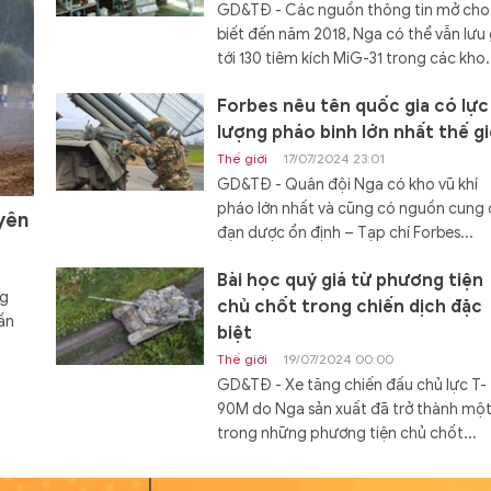
GD&TĐ - Các nguồn thông tin mở cho
biết đến năm 2018, Nga có thể vẫn lưu 
tới 130 tiêm kích MiG-31 trong các kho.
Forbes nêu tên quốc gia có lực
lượng pháo binh lớn nhất thế gi
Thế giới
17/07/2024 23:01
GD&TĐ - Quân đội Nga có kho vũ khí
pháo lớn nhất và cũng có nguồn cung
yên
đạn dược ổn định – Tạp chí Forbes...
Bài học quý giá từ phương tiện
ng
chủ chốt trong chiến dịch đặc
ần
biệt
Thế giới
19/07/2024 00:00
GD&TĐ - Xe tăng chiến đấu chủ lực T-
90M do Nga sản xuất đã trở thành mộ
trong những phương tiện chủ chốt...
Đóng hàng loạt tàu đổ bộ Dự á