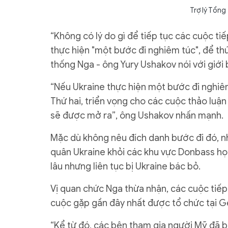
Trợ lý Tổng
“Không có lý do gì để tiếp tục các cuộc ti
thực hiện "một bước đi nghiêm túc", để thúc
thống Nga - ông Yury Ushakov nói với giới 
“Nếu Ukraine thực hiện một bước đi nghiêm
Thứ hai, triển vọng cho các cuộc thảo luận
sẽ được mở ra”, ông Ushakov nhấn mạnh.
Mặc dù không nêu đích danh bước đi đó, n
quân Ukraine khỏi các khu vực Donbass họ
lâu nhưng liên tục bị Ukraine bác bỏ.
Vị quan chức Nga thừa nhận, các cuộc tiếp 
cuộc gặp gần đây nhất được tổ chức tại G
“Kể từ đó, các bên tham gia người Mỹ đã 