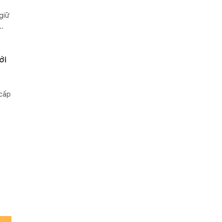
giữ
..
ới
 cấp
t
n