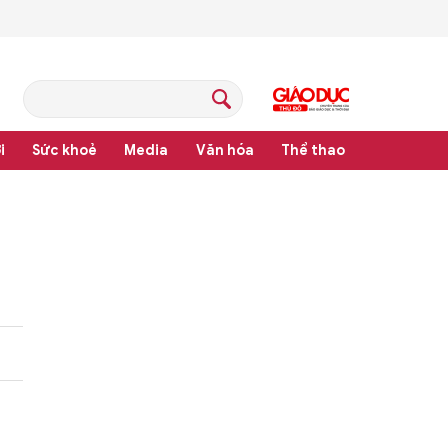
i
Sức khoẻ
Media
Văn hóa
Thể thao
hệ thống văn bản quy phạm pháp luật