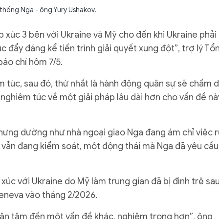
 thống Nga - ông Yury Ushakov.
ếp xúc 3 bên với Ukraine và Mỹ cho đến khi Ukraine phải
 đẩy đáng kể tiến trình giải quyết xung đột”, trợ lý Tổ
báo chí hôm 7/5.
 túc, sau đó, thứ nhất là hành động quân sự sẽ chấm d
 nghiêm túc về một giải pháp lâu dài hơn cho vấn đề nà
hưng dường như nhà ngoại giao Nga đang ám chỉ việc r
 vẫn đang kiểm soát, một động thái mà Nga đã yêu cầu
xúc với Ukraine do Mỹ làm trung gian đã bị đình trệ sa
eneva vào tháng 2/2026.
bận tâm đến một vấn đề khác, nghiêm trọng hơn”, ông