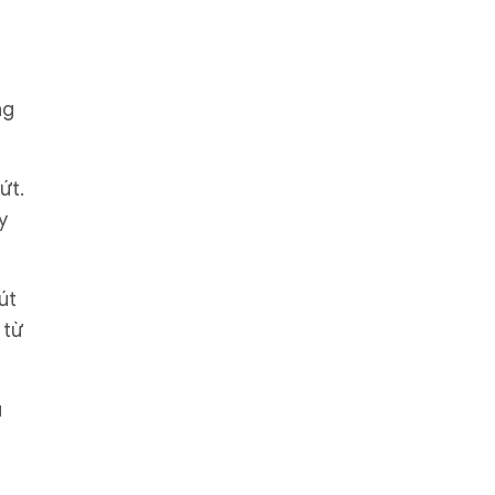
ng
ứt.
y
út
 từ
u