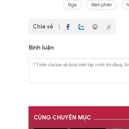
Nga
đàm phán
h
Chia sẻ
Bình luận
CÙNG CHUYÊN MỤC