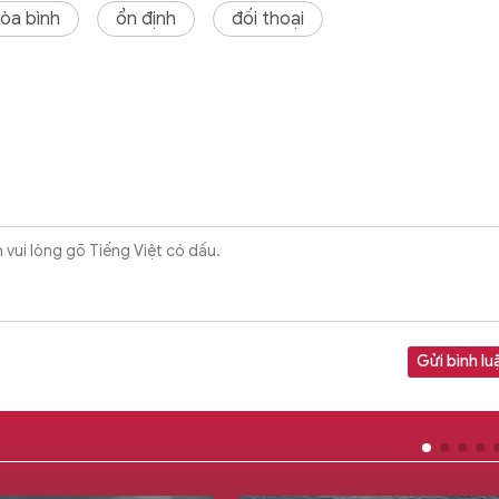
òa bình
ổn định
đối thoại
Gửi bình lu