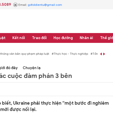
3.5089
Email:
gdtddientu@gmail.com
uật
Kết nối
Trao đổi
Học đường
Nhân ái
Thế giớ
 thống văn bản quy phạm pháp luật
#Thực học - Thực nghiệp
#Tổng rà soát 
iới đó đây
Chuyện lạ
 các cuộc đàm phán 3 bên
 biết, Ukraine phải thực hiện “một bước đi nghiêm
mới được nối lại.