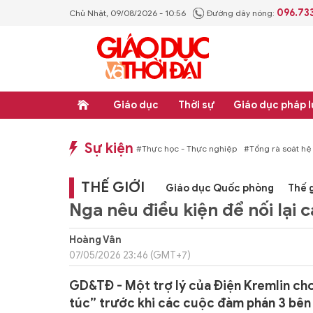
096.73
Chủ Nhật, 09/08/2026 - 10:56
Đường dây nóng:
Giáo dục
Thời sự
Giáo dục pháp l
Sự kiện
hống văn bản quy phạm pháp luật
#Thực học - Thực nghiệp
#Tổng rà soát hệ
THẾ GIỚI
Giáo dục Quốc phòng
Thế g
Nga nêu điều kiện để nối lại
Hoàng Vân
07/05/2026 23:46 (GMT+7)
GD&TĐ - Một trợ lý của Điện Kremlin cho
túc” trước khi các cuộc đàm phán 3 bên 