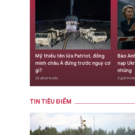
triot, đồng
Báo Anh: Châu Âu phản đối kết
Quốc g
rước nguy cơ
nạp Ukraine vì sợ nạn tham
tàu ng
nhũng
4 giờ trư
3 giờ trước
TIN TIÊU ĐIỂM