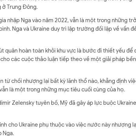
g ở Trung Đông.
gia nhập Nga vào năm 2022, vẫn là một trong những tr
ình. Nga và Ukraine duy trì lập trường đối lập về vấn đ
t quân hoàn toàn khỏi khu vực là bước đi thiết yếu để 
cho các cuộc thảo luận tiếp theo về một giải pháp bền
ần từ chối nhượng lại bất kỳ lãnh thổ nào, khẳng định vi
 vẫn là một trong những mục tiêu cuối cùng của họ.
imir Zelensky tuyên bố, Mỹ đã gây áp lực buộc Ukrain
nh cho Ukraine phụ thuộc vào việc nước này nhượng lạ
o Nga.