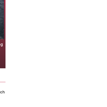
Một 'quái thú' hiếm có của Lực
lượng Đổ bộ đường không Liên
Xô
5 giờ trước
ích