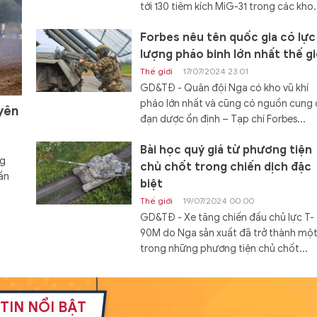
tới 130 tiêm kích MiG-31 trong các kho.
Forbes nêu tên quốc gia có lực
lượng pháo binh lớn nhất thế gi
Thế giới
17/07/2024 23:01
GD&TĐ - Quân đội Nga có kho vũ khí
pháo lớn nhất và cũng có nguồn cung
yên
đạn dược ổn định – Tạp chí Forbes...
Bài học quý giá từ phương tiện
ng
chủ chốt trong chiến dịch đặc
ần
biệt
Thế giới
19/07/2024 00:00
GD&TĐ - Xe tăng chiến đấu chủ lực T-
90M do Nga sản xuất đã trở thành mộ
trong những phương tiện chủ chốt...
Đóng hàng loạt tàu đổ bộ Dự á
11711 với cấu hình mới
TIN NỔI BẬT
Thế giới
19/07/2024 08:00