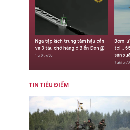
ộc chiến
Nga tập kích trung tâm hậu cần
Bom lư
và 3 tàu chở hàng ở Biển Đen
tới...
sản xu
1 giờ trước
1 giờ trư
TIN TIÊU ĐIỂM