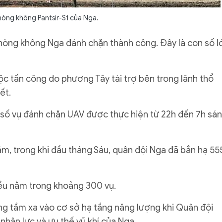
òng không Pantsir-S1 của Nga.
hòng không Nga đánh chặn thành công. Đây là con số l
ộc tấn công do phương Tây tài trợ bên trong lãnh thổ
ết.
ố vụ đánh chặn UAV được thực hiện từ 22h đến 7h sá
ăm, trong khi đầu tháng Sáu, quân đội Nga đã bắn hạ 55
ều nằm trong khoảng 300 vụ.
g tầm xa vào cơ sở hạ tầng năng lượng khi Quân đội
 nhân lực và ưu thế vũ khí của Nga.