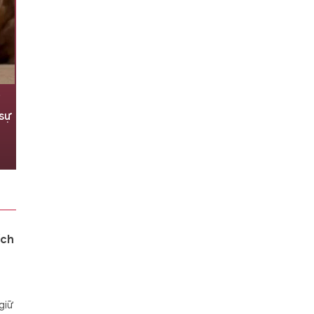
i
Cơ quan Tình báo Israel bắt giữ
 sự
một nhà khoa học nổi tiếng
người Nga?
2 giờ trước
ích
giữ