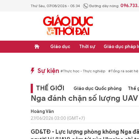
096.733
Thứ Sáu, 07/08/2026 - 05:34
Đường dây nóng:
Giáo dục
Thời sự
Giáo dục pháp l
Sự kiện
p luật
#Thực học - Thực nghiệp
#Tổng rà soát hệ thống văn bản quy phạm ph
THẾ GIỚI
Giáo dục Quốc phòng
Thế g
Nga đánh chặn số lượng UAV 
Hoàng Vân
27/06/2026 03:00 (GMT+7)
GD&TĐ - Lực lượng phòng không Nga đã