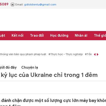
.5089
Email:
gdtddientu@gmail.com
uật
Kết nối
Trao đổi
Học đường
Nhân ái
Thế giớ
áp luật
#Thực học - Thực nghiệp
#Tổng rà soát hệ thống văn bản quy phạm 
iới đó đây
Chuyện lạ
kỷ lục của Ukraine chỉ trong 1 đêm
 đánh chặn được một số lượng cực lớn máy bay khô