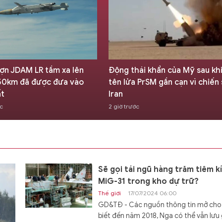
ợn JDAM LR tầm xa lên
Động thái khẩn của Mỹ sau kh
 550km đã được đưa vào
tên lửa PrSM gần cạn vì chiến
ất
Iran
ớc
2 giờ trước
Sẽ gọi tái ngũ hàng trăm tiêm k
MiG-31 trong kho dự trữ?
Thế giới
17/07/2024 06:00
GD&TĐ - Các nguồn thông tin mở cho
biết đến năm 2018, Nga có thể vẫn lưu 