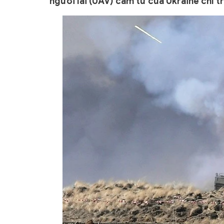
người lái (UAV) cảm tử của Ukraine chỉ t