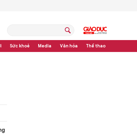
i
Sức khoẻ
Media
Văn hóa
Thể thao
pháp luật
ng