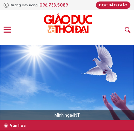
096.733.5089
Đường dây nóng:
ĐỌC BÁO GIẤY
Minh họa/INT
Văn hóa