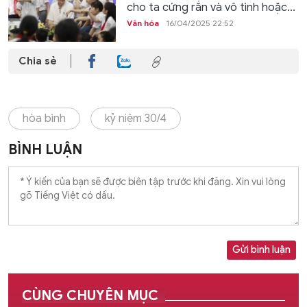
cho ta cứng rắn và vô tình hoặc...
Văn hóa
16/04/2025 22:52
Chia sẻ
hòa bình
kỷ niệm 30/4
BÌNH LUẬN
Gửi bình luận
CÙNG CHUYÊN MỤC