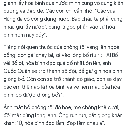
giành lấy hòa bình của nước mình cũng vô cùng kiên
cường và đẹp đẽ. Các con chỉ cần nhớ: “Các vua
Hùng đã có công dựng nước, Bác cháu ta phải cùng
nhau giữ lấy nước”, cũng là góp phần vào sự hòa
bình hôm nay đấy”.
Tiếng nói quen thuộc của chồng tôi vang lên ngoài
cổng, con gái chạy lại, sà vào lòng bố ríu rít: “A! Bố
về! Bố ơi, hòa bình đẹp quá bố nhỉ! Lớn lên, anh
Quốc Quân sẽ trở thành bộ đội, để giữ gìn hòa bình
giống bố. Còn con sẽ trở thành cô giáo, con sẽ dạy
các em thế nào là hòa bình và vẽ nên màu của hòa
bình, có được không bố?”.
Ánh mắt bố chồng tôi đỏ hoe, mẹ chồng khẽ cười,
đôi mắt cũng long lanh. Ông run run, cất giọng khàn
khàn: “Ừ, hòa bình đẹp lắm, đẹp lắm cháu ạ”.