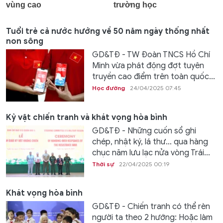
Tuổi trẻ cả nước hướng về 50 năm ngày thống nhất
non sông
GD&TĐ - TW Đoàn TNCS Hồ Chí
Minh vừa phát động đợt tuyên
truyền cao điểm trên toàn quốc...
Học đường
24/04/2025 07:45
Kỷ vật chiến tranh và khát vọng hòa bình
GD&TĐ - Những cuốn sổ ghi
chép, nhật ký, lá thư… qua hàng
chục năm lưu lạc nửa vòng Trái...
Thời sự
22/04/2025 00:19
Khát vọng hòa bình
GD&TĐ - Chiến tranh có thể rèn
người ta theo 2 hướng: Hoặc làm