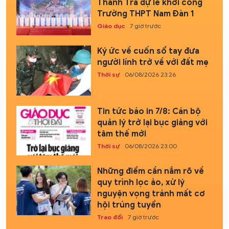
Thanh Trà dự lễ khởi công
Trường THPT Nam Đàn 1
Giáo dục
7 giờ trước
Ký ức về cuốn sổ tay đưa
người lính trở về với đất mẹ
Thời sự
06/08/2026 23:26
Tin tức báo in 7/8: Cán bộ
quản lý trở lại bục giảng với
tâm thế mới
Thời sự
06/08/2026 23:00
Những điểm cần nắm rõ về
quy trình lọc ảo, xử lý
nguyện vọng tránh mất cơ
hội trúng tuyển
Trao đổi
7 giờ trước