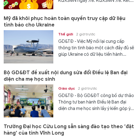
KQXSMN ngày 7/8. KQXSMN 7/8. Kết...
Mỹ đã khôi phục hoàn toàn quyền truy cập dữ liệu
tình báo cho Ukraine
Thế giới
2 giờ trước
GD&TĐ - Việc Mỹ nối lại cung cấp
thông tin tình báo một cách đầy đủ sẽ
giúp Ukraine có dữ liệu tiến hành...
Bộ GD&ĐT đề xuất nội dung sửa đổi Điều lệ Ban đại
diện cha mẹ học sinh
Giáo dục
2 giờ trước
GD&TĐ - Bộ GD&ĐT công bố dự thảo
Thông tư ban hành Điều lệ Ban đại
diện cha mẹ học sinh lấy ý kiến góp ý...
Trường Đại học Cửu Long sẵn sàng đào tạo theo ‘đặt
hàng’ của tỉnh Vĩnh Long