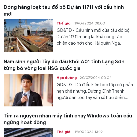
Đóng hàng loạt tàu đổ bộ Dự án 11711 với cấu hình
mới
Thế giới
19/07/2024 08:00
GD&TĐ - Cấu hình mới của tàu đổ bộ
Dự án 11711 mang lại khả năng tác
chiến cao hơn cho Hải quân Nga.
Nam sinh người Tày đỗ đầu khối A01 tỉnh Lạng Sơn
từng bỏ vòng loại HSG quốc gia
Học đường
20/07/2024 00:04
GD&TĐ - Dù điều kiện học tập có phần
hạn chế nhưng, Dương Đình Thanh
người dân tộc Tày vẫn sở hữu điểm...
Tìm ra nguyên nhân máy tính chạy Windows toàn cầu
ngừng hoạt động
Thế giới
19/07/2024 13:19