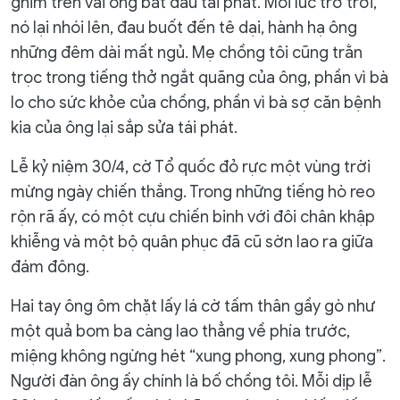
ghim trên vai ông bắt đầu tái phát. Mỗi lúc trở trời,
nó lại nhói lên, đau buốt đến tê dại, hành hạ ông
những đêm dài mất ngủ. Mẹ chồng tôi cũng trằn
trọc trong tiếng thở ngắt quãng của ông, phần vì bà
lo cho sức khỏe của chồng, phần vì bà sợ căn bệnh
kia của ông lại sắp sửa tái phát.
Lễ kỷ niệm 30/4, cờ Tổ quốc đỏ rực một vùng trời
mừng ngày chiến thắng. Trong những tiếng hò reo
rộn rã ấy, có một cựu chiến binh với đôi chân khập
khiễng và một bộ quân phục đã cũ sờn lao ra giữa
đám đông.
Hai tay ông ôm chặt lấy lá cờ tấm thân gầy gò như
một quả bom ba càng lao thẳng về phía trước,
miệng không ngừng hét “xung phong, xung phong”.
Người đàn ông ấy chính là bố chồng tôi. Mỗi dịp lễ