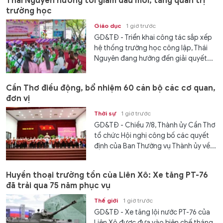
Thái Nguyên hướng tới giảm đầu mối, tăng quản trị
trường học
Giáo dục
1 giờ trước
GD&TĐ - Triển khai công tác sắp xếp
hệ thống trường học công lập, Thái
Nguyên đang hướng đến giải quyết...
Cần Thơ điều động, bổ nhiệm 60 cán bộ các cơ quan,
đơn vị
Thời sự
1 giờ trước
GD&TĐ - Chiều 7/8, Thành ủy Cần Thơ
tổ chức Hội nghị công bố các quyết
định của Ban Thường vụ Thành ủy về...
Huyền thoại trường tồn của Liên Xô: Xe tăng PT-76
đã trải qua 75 năm phục vụ
Thế giới
1 giờ trước
GD&TĐ - Xe tăng lội nước PT-76 của
Liên Xô được đưa vào biên chế tháng