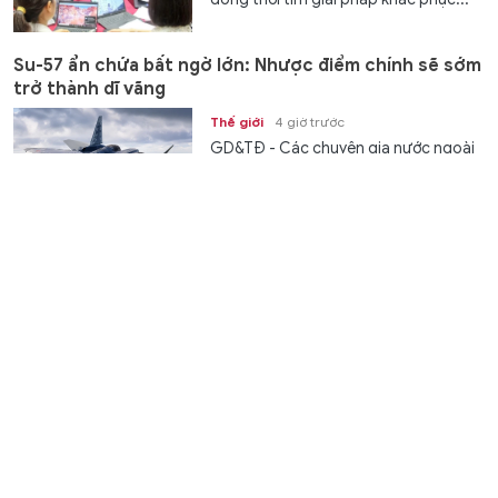
Su-57 ẩn chứa bất ngờ lớn: Nhược điểm chính sẽ sớm
trở thành dĩ vãng
Thế giới
4 giờ trước
GD&TĐ - Các chuyên gia nước ngoài
đã giải thích những gì máy bay chiến
đấu Su-57 của Nga sẽ mang lại cho...
Phường Cát Lái ra mắt mô hình khu phố thông minh
Kết nối
4 giờ trước
GD&TĐ - UBND phường Cát Lái,
TPHCM vừa chính thức ra mắt mô
hình khu phố thông minh tại 24 khu...
Sinh viên Việt Nam - Hàn Quốc hợp tác cùng sáng tạo
giải pháp công nghệ
Chuyển động
4 giờ trước