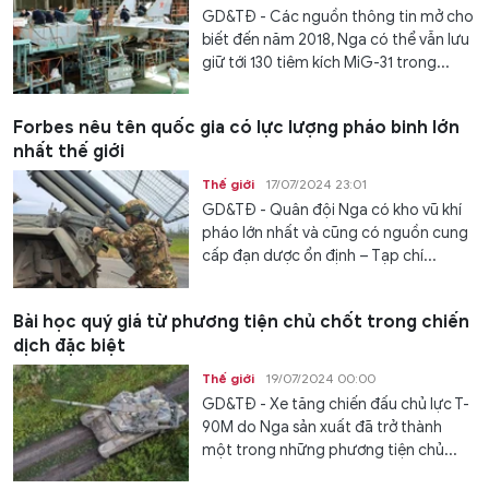
GD&TĐ - Các nguồn thông tin mở cho
biết đến năm 2018, Nga có thể vẫn lưu
giữ tới 130 tiêm kích MiG-31 trong...
Forbes nêu tên quốc gia có lực lượng pháo binh lớn
nhất thế giới
Thế giới
17/07/2024 23:01
GD&TĐ - Quân đội Nga có kho vũ khí
pháo lớn nhất và cũng có nguồn cung
cấp đạn dược ổn định – Tạp chí...
Bài học quý giá từ phương tiện chủ chốt trong chiến
dịch đặc biệt
Thế giới
19/07/2024 00:00
GD&TĐ - Xe tăng chiến đấu chủ lực T-
90M do Nga sản xuất đã trở thành
một trong những phương tiện chủ...