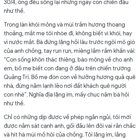
30/4, ông đều sống lại những ngày còn chiến đấu
như thế.
Trong làn khói mỏng và mùi trầm hương thoang
thoảng, mắt mẹ tôi nhòe đi, không biết vì khói, hay
vì nước mắt. Bà đứng lặng hồi lâu trước ngôi mộ gió
của anh chồng, tay run run, miệng lầm rầm khấn vái:
“Con sống khôn thác thiêng, báo mộng về cho anh
em, bố mẹ biết con đang ở đâu trên chiến trường
Quảng Trị. Bố mẹ đón con về hưởng hương quả quê
nhà, đừng nằm lạnh lẽo nơi đất khách quê người
con nhé”. Nghĩa địa lặng im, mấy chục năm bà hỏi
như thế.
Chỉ có những dịp được về phép ngắn ngủi, tôi mới
được nằm sát cạnh anh, gối đầu lên đôi vai rắn chắc
và hít hà mùi mồ hôi của chồng. Tôi lặng im, lắng