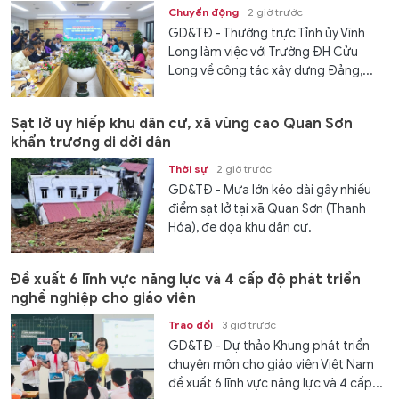
Chuyển động
2 giờ trước
GD&TĐ - Thường trực Tỉnh ủy Vĩnh
Long làm việc với Trường ĐH Cửu
Long về công tác xây dựng Đảng,...
Sạt lở uy hiếp khu dân cư, xã vùng cao Quan Sơn
khẩn trương di dời dân
Thời sự
2 giờ trước
GD&TĐ - Mưa lớn kéo dài gây nhiều
điểm sạt lở tại xã Quan Sơn (Thanh
Hóa), đe dọa khu dân cư.
Đề xuất 6 lĩnh vực năng lực và 4 cấp độ phát triển
nghề nghiệp cho giáo viên
Trao đổi
3 giờ trước
GD&TĐ - Dự thảo Khung phát triển
chuyên môn cho giáo viên Việt Nam
đề xuất 6 lĩnh vực năng lực và 4 cấp...