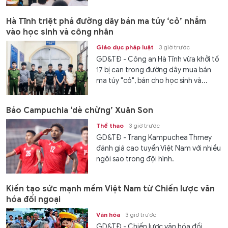
Hà Tĩnh triệt phá đường dây bán ma túy ‘cỏ’ nhắm
vào học sinh và công nhân
Giáo dục pháp luật
3 giờ trước
GD&TĐ - Công an Hà Tĩnh vừa khởi tố
17 bị can trong đường dây mua bán
ma túy "cỏ", bán cho học sinh và...
Báo Campuchia ‘dè chừng’ Xuân Son
Thể thao
3 giờ trước
GD&TĐ - Trang Kampuchea Thmey
đánh giá cao tuyển Việt Nam với nhiều
ngôi sao trong đội hình.
Kiến tạo sức mạnh mềm Việt Nam từ Chiến lược văn
hóa đối ngoại
Văn hóa
3 giờ trước
GD&TĐ - Chiến lược văn hóa đối