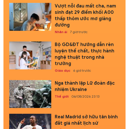
Vượt nỗi đau mất cha, nam
sinh đạt 29 điểm khối A00
thấp thỏm ước mơ giảng
đường
Nhân ái
7 giờ trước
Bộ GD&ĐT hướng dẫn rèn
luyện thể chất, thực hành
nghệ thuật trong nhà
trường
Giáo dục
6 giờ trước
Nga thành lập Lữ đoàn đặc
nhiệm Ukraine
Thế giới
06/08/2026 23:13
Real Madrid sở hữu tân binh
đắt giá nhất lịch sử