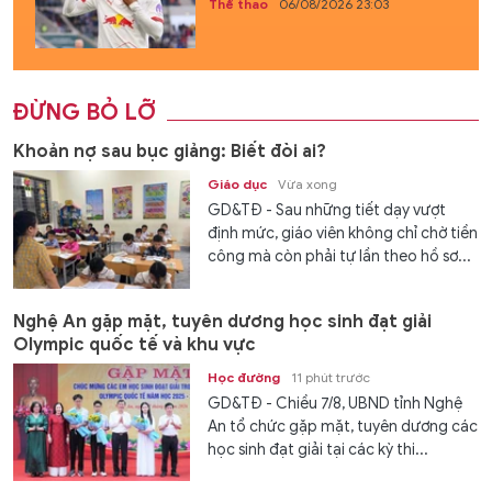
Thể thao
06/08/2026 23:03
ĐỪNG BỎ LỠ
Khoản nợ sau bục giảng: Biết đòi ai?
Giáo dục
Vừa xong
GD&TĐ - Sau những tiết dạy vượt
định mức, giáo viên không chỉ chờ tiền
công mà còn phải tự lần theo hồ sơ...
Nghệ An gặp mặt, tuyên dương học sinh đạt giải
Olympic quốc tế và khu vực
Học đường
11 phút trước
GD&TĐ - Chiều 7/8, UBND tỉnh Nghệ
An tổ chức gặp mặt, tuyên dương các
học sinh đạt giải tại các kỳ thi...