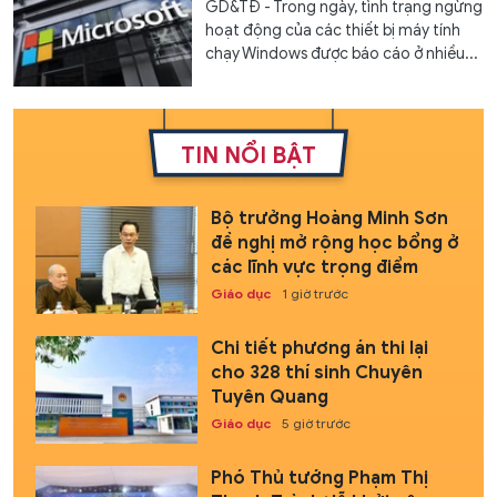
GD&TĐ - Trong ngày, tình trạng ngừng
hoạt động của các thiết bị máy tính
chạy Windows được báo cáo ở nhiều...
TIN NỔI BẬT
Bộ trưởng Hoàng Minh Sơn
đề nghị mở rộng học bổng ở
các lĩnh vực trọng điểm
Giáo dục
1 giờ trước
Chi tiết phương án thi lại
cho 328 thí sinh Chuyên
Tuyên Quang
Giáo dục
5 giờ trước
Phó Thủ tướng Phạm Thị