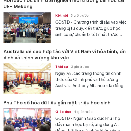
Hơn 550 học sinh trải nghiệm môi trường đại học tại
UEH Mekong
Kết nối
3 giờ trước
GD&TĐ - Chương trình đi sâu vào việc
trang bị tư duy, kiến thức, giúp học
sinh có sự chuẩn bị tốt nhất trước...
Australia đề cao hợp tác với Việt Nam vì hòa bình, ổn
định và thịnh vượng khu vực
Thời sự
3 giờ trước
Ngày 7/8, các trang thông tin chính
thức của Chính phủ và Thủ tướng
Australia Anthony Albanese đã đồng
loạt đăng tải thông điệp trang trọng
chào đón chuyến thăm cấp Nhà nước
Phú Thọ số hóa dữ liệu gần một triệu học sinh
của...
Giáo dục
4 giờ trước
GD&TĐ - Ngành Giáo dục Phú Thọ
đẩy mạnh học bạ số, ứng dụng AI,
đồng thời tìm giải pháp khắc phục...