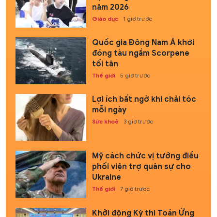
năm 2026
Giáo dục
1 giờ trước
Quốc gia Đông Nam Á khởi
đóng tàu ngầm Scorpene
tối tân
Thế giới
5 giờ trước
Lợi ích bất ngờ khi chải tóc
mỗi ngày
Sức khoẻ
3 giờ trước
Mỹ cách chức vị tướng điều
phối viện trợ quân sự cho
Ukraine
Thế giới
7 giờ trước
Khởi động Kỳ thi Toán Ứng