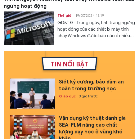
ngừng hoạt động
Thế giới
19/07/2024 13:19
GD&TĐ - Trong ngày, tình trạng ngừng
hoạt động của các thiết bị máy tính
chạy Windows được báo cáo ở nhiều...
TIN NỔI BẬT
Siết kỷ cương, bảo đảm an
toàn trong trường học
Giáo dục
3 giờ trước
Vận dụng kỹ thuật đánh giá
SEA-PLM nâng cao chất
lượng dạy học ở vùng khó
khăn