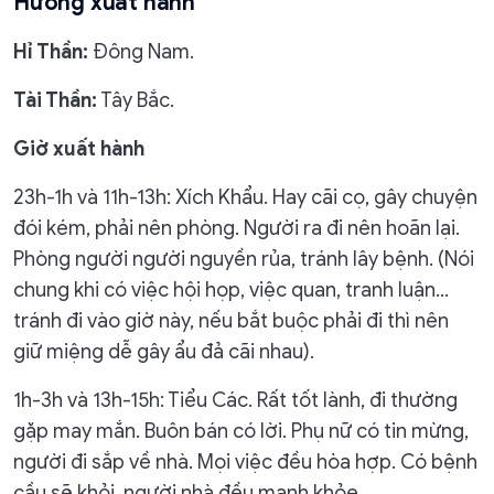
Hướng xuất hành
Hỉ Thần:
Đông Nam.
Tài Thần:
Tây Bắc.
Giờ xuất hành
23h-1h và 11h-13h: Xích Khẩu. Hay cãi cọ, gây chuyện
đói kém, phải nên phòng. Người ra đi nên hoãn lại.
Phòng người người nguyền rủa, tránh lây bệnh. (Nói
chung khi có việc hội họp, việc quan, tranh luận…
tránh đi vào giờ này, nếu bắt buộc phải đi thì nên
giữ miệng dễ gây ẩu đả cãi nhau).
1h-3h và 13h-15h: Tiểu Các. Rất tốt lành, đi thường
gặp may mắn. Buôn bán có lời. Phụ nữ có tin mừng,
người đi sắp về nhà. Mọi việc đều hòa hợp. Có bệnh
cầu sẽ khỏi, người nhà đều mạnh khỏe.