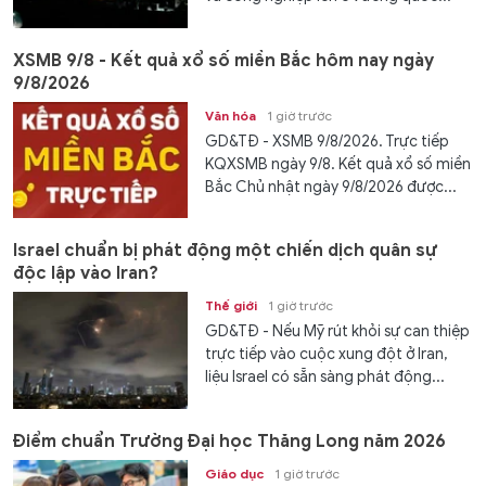
XSMB 9/8 - Kết quả xổ số miền Bắc hôm nay ngày
9/8/2026
Văn hóa
1 giờ trước
GD&TĐ - XSMB 9/8/2026. Trực tiếp
KQXSMB ngày 9/8. Kết quả xổ số miền
Bắc Chủ nhật ngày 9/8/2026 được...
Israel chuẩn bị phát động một chiến dịch quân sự
độc lập vào Iran?
Thế giới
1 giờ trước
GD&TĐ - Nếu Mỹ rút khỏi sự can thiệp
trực tiếp vào cuộc xung đột ở Iran,
liệu Israel có sẵn sàng phát động...
Điểm chuẩn Trường Đại học Thăng Long năm 2026
Giáo dục
1 giờ trước