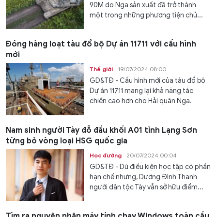
90M do Nga sản xuất đã trở thành
một trong những phương tiện chủ...
Đóng hàng loạt tàu đổ bộ Dự án 11711 với cấu hình
mới
Thế giới
19/07/2024 08:00
GD&TĐ - Cấu hình mới của tàu đổ bộ
Dự án 11711 mang lại khả năng tác
chiến cao hơn cho Hải quân Nga.
Nam sinh người Tày đỗ đầu khối A01 tỉnh Lạng Sơn
từng bỏ vòng loại HSG quốc gia
Học đường
20/07/2024 00:04
GD&TĐ - Dù điều kiện học tập có phần
hạn chế nhưng, Dương Đình Thanh
người dân tộc Tày vẫn sở hữu điểm...
Tìm ra nguyên nhân máy tính chạy Windows toàn cầu