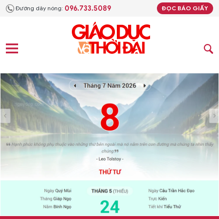
096.733.5089
Đường dây nóng:
ĐỌC BÁO GIẤY