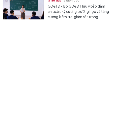
Giáo dục
3 giờ trước
GD&TĐ - Bộ GD&ĐT lưu ý bảo đảm
an toàn, kỷ cương trường học và tăng
cường kiểm tra, giám sát trong...
Lợi ích bất ngờ khi chải tóc mỗi ngày
Sức khoẻ
3 giờ trước
GD&TĐ - Chải đầu không chỉ giúp mái
tóc suôn mượt mà còn mang lại nhiều
lợi ích sức khỏe cho tóc của bạn.
Điểm chuẩn vào Học viện Quản lý giáo dục cao nhất
là 24,5 điểm
Giáo dục
3 giờ trước
GD&TĐ - Học viện Quản lý giáo dục
công bố điểm chuẩn trúng tuyển năm
2026, dao động từ 16 đến 24,5. Cụ...