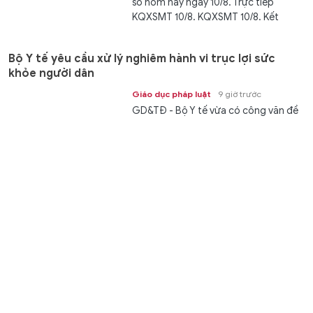
số hôm nay ngày 10/8. Trực tiếp
KQXSMT 10/8. KQXSMT 10/8. Kết
quả...
Bộ Y tế yêu cầu xử lý nghiêm hành vi trục lợi sức
khỏe người dân
Giáo dục pháp luật
9 giờ trước
GD&TĐ - Bộ Y tế vừa có công văn đề
nghị kiểm tra, xử lý nghiêm tình trạng
kinh doanh dược liệu, hàng giả, hàng...
Đề xuất thí điểm 'làn vượt xe' trên cao tốc
Thời sự
9 giờ trước
GD&TĐ - Cục CSGT vừa có đề xuất
thí điểm bố trí “làn vượt xe” trên một
số tuyến cao tốc, đồng thời tổ chức...
Đường bay Đồng Hới - Cam Ranh, động lực thúc đẩy
liên kết du lịch