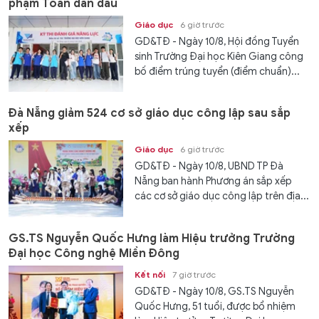
phạm Toán dẫn đầu
Giáo dục
6 giờ trước
GD&TĐ - Ngày 10/8, Hội đồng Tuyển
sinh Trường Đại học Kiên Giang công
bố điểm trúng tuyển (điểm chuẩn)...
Đà Nẵng giảm 524 cơ sở giáo dục công lập sau sắp
xếp
Giáo dục
6 giờ trước
GD&TĐ - Ngày 10/8, UBND TP Đà
Nẵng ban hành Phương án sắp xếp
các cơ sở giáo dục công lập trên địa...
GS.TS Nguyễn Quốc Hưng làm Hiệu trưởng Trường
Đại học Công nghệ Miền Đông
Kết nối
7 giờ trước
GD&TĐ - Ngày 10/8, GS.TS Nguyễn
Quốc Hưng, 51 tuổi, được bổ nhiệm