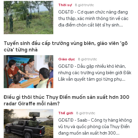
Thời sự
8 giờ trước
GD&TĐ - Cơ quan chức năng đang
thu thập, xác minh thông tin về các
địa điểm chôn cất liệt sĩ hy sinh...
Tuyển sinh đầu cấp trường vùng biên, giáo viên 'gõ
cửa' từng nhà
Giáo dục
8 giờ trước
GD&TĐ - Dẫu gặp nhiều khó khăn,
nhưng các trường vùng biên giới Đắk
Lắk vẫn quyết tâm gọi từng phụ...
Điều gì thôi thúc Thụy Điển muốn sản xuất hơn 300
radar Giraffe mỗi năm?
Thế giới
8 giờ trước
GD&TĐ - Saab - Công ty hàng không
vũ trụ và quốc phòng của Thụy Điển
đang muốn sản xuất hơn 300...