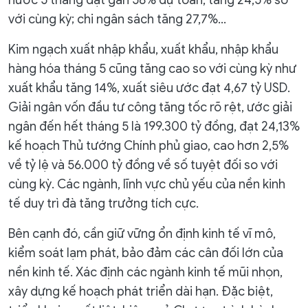
nước 5 tháng đạt gần 58% dự toán, tăng 24,5% so
với cùng kỳ; chi ngân sách tăng 27,7%...
Kim ngạch xuất nhập khẩu, xuất khẩu, nhập khẩu
hàng hóa tháng 5 cũng tăng cao so với cùng kỳ như
xuất khẩu tăng 14%, xuất siêu ước đạt 4,67 tỷ USD.
Giải ngân vốn đầu tư công tăng tốc rõ rệt, ước giải
ngân đến hết tháng 5 là 199.300 tỷ đồng, đạt 24,13%
kế hoạch Thủ tướng Chính phủ giao, cao hơn 2,5%
về tỷ lệ và 56.000 tỷ đồng về số tuyệt đối so với
cùng kỳ. Các ngành, lĩnh vực chủ yếu của nền kinh
tế duy trì đà tăng trưởng tích cực.
Bên cạnh đó, cần giữ vững ổn định kinh tế vĩ mô,
kiểm soát lạm phát, bảo đảm các cân đối lớn của
nền kinh tế. Xác định các ngành kinh tế mũi nhọn,
xây dựng kế hoạch phát triển dài hạn. Đặc biệt,