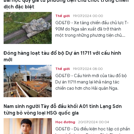
Bài học quý giá từ phương tiện chủ chốt trong chiến
dịch đặc biệt
Thế giới
19/07/2024 00:00
GD&TĐ - Xe tăng chiến đấu chủ lực T-
90M do Nga sản xuất đã trở thành
một trong những phương tiện chủ...
Đóng hàng loạt tàu đổ bộ Dự án 11711 với cấu hình
mới
Thế giới
19/07/2024 08:00
GD&TĐ - Cấu hình mới của tàu đổ bộ
Dự án 11711 mang lại khả năng tác
chiến cao hơn cho Hải quân Nga.
Nam sinh người Tày đỗ đầu khối A01 tỉnh Lạng Sơn
từng bỏ vòng loại HSG quốc gia
Học đường
20/07/2024 00:04
GD&TĐ - Dù điều kiện học tập có phần