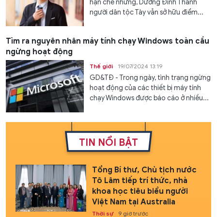
hạn chế nhưng, Dương Đình Thanh
người dân tộc Tày vẫn sở hữu điểm...
Tìm ra nguyên nhân máy tính chạy Windows toàn cầu
ngừng hoạt động
Thế giới
19/07/2024 13:19
GD&TĐ - Trong ngày, tình trạng ngừng
hoạt động của các thiết bị máy tính
chạy Windows được báo cáo ở nhiều...
TIN NỔI BẬT
Tổng Bí thư, Chủ tịch nước
Tô Lâm tiếp trí thức, nhà
khoa học tiêu biểu người
Việt Nam tại Australia
Thời sự
9 giờ trước