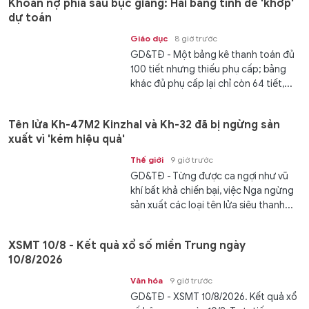
Khoản nợ phía sau bục giảng: Hai bảng tính để 'khớp'
dự toán
Giáo dục
8 giờ trước
GD&TĐ - Một bảng kê thanh toán đủ
100 tiết nhưng thiếu phụ cấp; bảng
khác đủ phụ cấp lại chỉ còn 64 tiết,...
Tên lửa Kh-47M2 Kinzhal và Kh-32 đã bị ngừng sản
xuất vì 'kém hiệu quả'
Thế giới
9 giờ trước
GD&TĐ - Từng được ca ngợi như vũ
khí bất khả chiến bại, việc Nga ngừng
sản xuất các loại tên lửa siêu thanh...
XSMT 10/8 - Kết quả xổ số miền Trung ngày
10/8/2026
Văn hóa
9 giờ trước
GD&TĐ - XSMT 10/8/2026. Kết quả xổ