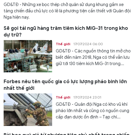
GD&TĐ - Những xe bọc thép chở quân sử dụng khung gầm xe
tăng chiến đấu chủ lực có lẽ là phương tiện cần thiết với Quân đội
Nga hiện nay.
Sẽ gọi tái ngũ hàng trăm tiêm kích MiG-31 trong kho
dự trữ?
Thế giới
17/07/2024 06:00
GD&TĐ - Các nguồn thông tin mở cho
biết đến năm 2018, Nga có thể vẫn lưu
giữ tới 130 tiêm kích MiG-31 trong...
Forbes nêu tên quốc gia có lực lượng pháo binh lớn
nhất thế giới
Thế giới
17/07/2024 23:01
GD&TĐ - Quân đội Nga có kho vũ khí
pháo lớn nhất và cũng có nguồn cung
cấp đạn dược ổn định – Tạp chí...