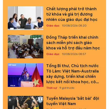
Chất lượng phải trở thành
từ khóa và giá trị đương
nhiên của giáo dục đại học
Giáo dục
10/08/2026 08:20
Đồng Tháp triển khai chính
sách miễn phí sách giáo
khoa và hỗ trợ đầu năm học
Giáo dục
10/08/2026 08:57
Tổng Bí thư, Chủ tịch nước
Tô Lâm: Việt Nam-Australia
xây dựng, triển khai chiến
lược kết nối khoa học, công
nghệ và đổi mới sáng tạo
Thời sự
9 giờ trước
tầm nhìn dài hạn
Tuyển Malaysia ‘bắt bài’ đội
tuyển Việt Nam