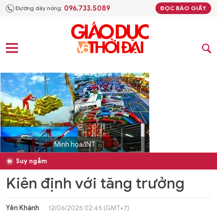
096.733.5089
Đường dây nóng:
ĐỌC BÁO GIẤY
Minh họa/INT
Suy ngẫm
Kiên định với tăng trưởng
Yên Khánh
12/06/2025 02:45 (GMT+7)