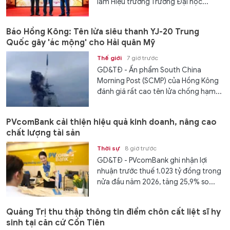
làm Hiệu trưởng Trường Đại học...
Báo Hồng Kông: Tên lửa siêu thanh YJ-20 Trung
Quốc gây 'ác mộng' cho Hải quân Mỹ
Thế giới
7 giờ trước
GD&TĐ - Ấn phẩm South China
Morning Post (SCMP) của Hồng Kông
đánh giá rất cao tên lửa chống hạm...
PVcomBank cải thiện hiệu quả kinh doanh, nâng cao
chất lượng tài sản
Thời sự
8 giờ trước
GD&TĐ - PVcomBank ghi nhận lợi
nhuận trước thuế 1.023 tỷ đồng trong
nửa đầu năm 2026, tăng 25,9% so...
Quảng Trị thu thập thông tin điểm chôn cất liệt sĩ hy
sinh tại căn cứ Cồn Tiên