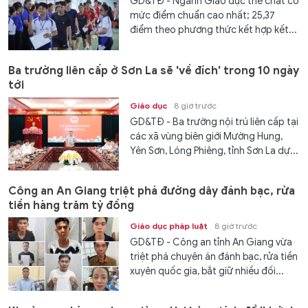
GD&TĐ - Ngành Giáo dục thể chất có
mức điểm chuẩn cao nhất; 25,37
điểm theo phương thức kết hợp kết...
Ba trường liên cấp ở Sơn La sẽ 'về đích' trong 10 ngày
tới
Giáo dục
8 giờ trước
GD&TĐ - Ba trường nội trú liên cấp tại
các xã vùng biên giới Mường Hung,
Yên Sơn, Lóng Phiêng, tỉnh Sơn La dự...
Công an An Giang triệt phá đường dây đánh bạc, rửa
tiền hàng trăm tỷ đồng
Giáo dục pháp luật
8 giờ trước
GD&TĐ - Công an tỉnh An Giang vừa
triệt phá chuyên án đánh bạc, rửa tiền
xuyên quốc gia, bắt giữ nhiều đối...