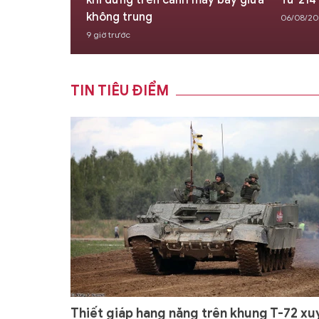
ệt mục tiêu
khi đứng trên cánh máy bay giữa
Tu-214
không trung
06/08/20
9 giờ trước
TIN TIÊU ĐIỂM
Thiết giáp hạng nặng trên khung T-72 xu