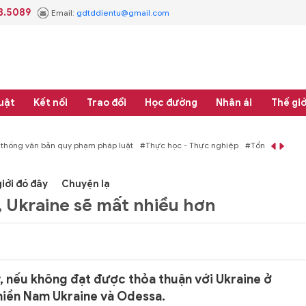
3.5089
Email:
gdtddientu@gmail.com
uật
Kết nối
Trao đổi
Học đường
Nhân ái
Thế giớ
 thống văn bản quy phạm pháp luật
#Thực học - Thực nghiệp
#Tổng rà soát 
iới đó đây
Chuyện lạ
 Ukraine sẽ mất nhiều hơn
, nếu không đạt được thỏa thuận với Ukraine ở
miền Nam Ukraine và Odessa.