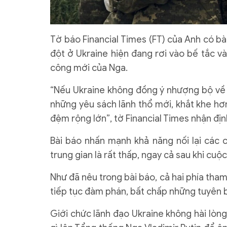
Tờ báo Financial Times (FT) của Anh có b
đột ở Ukraine hiện đang rơi vào bế tắc và
công mới của Nga.
“Nếu Ukraine không đồng ý nhượng bộ về 
những yêu sách lãnh thổ mới, khắt khe hơ
đệm rộng lớn”, tờ Financial Times nhận địn
Bài báo nhấn mạnh khả năng nối lại các
trung gian là rất thấp, ngay cả sau khi cuộc
Như đã nêu trong bài báo, cả hai phía tham
tiếp tục đàm phán, bất chấp những tuyên 
Giới chức lãnh đạo Ukraine không hài lòn