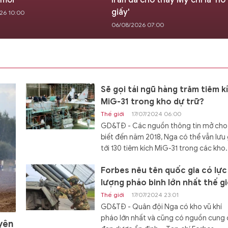
 mới
Iran đã cho thấy Mỹ chỉ là 'hổ
giấy'
26 10:00
06/08/2026 07:00
Sẽ gọi tái ngũ hàng trăm tiêm k
MiG-31 trong kho dự trữ?
Thế giới
17/07/2024 06:00
GD&TĐ - Các nguồn thông tin mở cho
biết đến năm 2018, Nga có thể vẫn lưu 
tới 130 tiêm kích MiG-31 trong các kho.
Forbes nêu tên quốc gia có lực
lượng pháo binh lớn nhất thế gi
Thế giới
17/07/2024 23:01
GD&TĐ - Quân đội Nga có kho vũ khí
pháo lớn nhất và cũng có nguồn cung
yên