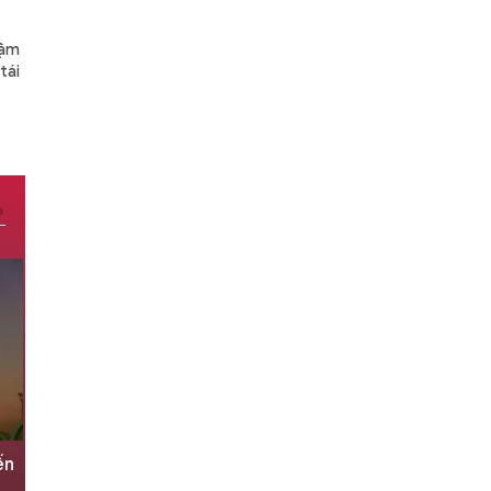
dậm
tái
ến
Báo Mỹ: Nga hiểu rằng chỉ có thể