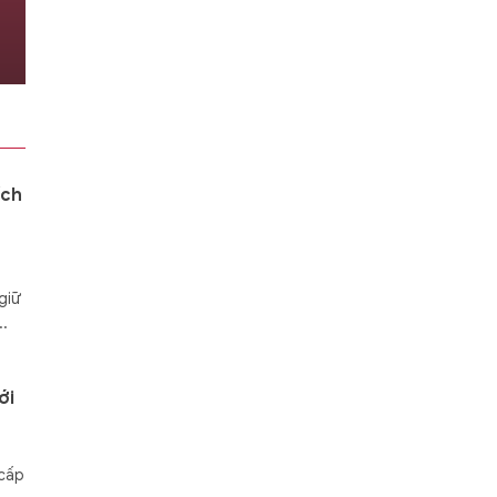
dựa vào chính mình
06/08/2026 06:30
ích
giữ
..
ới
 cấp