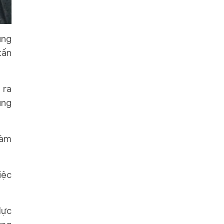
ung
tấn
 ra
ùng
làm
iệc
lực