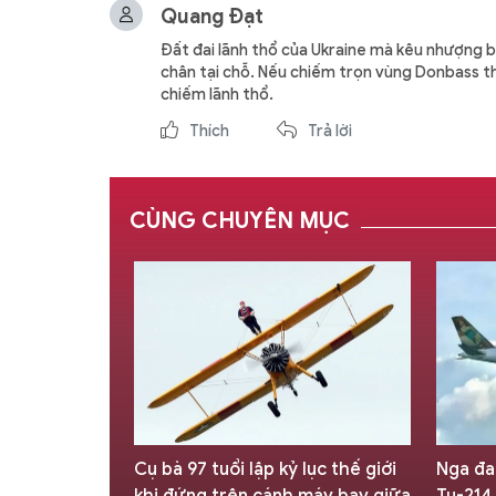
Quang Đạt
Đất đai lãnh thổ của Ukraine mà kêu nhượng 
chân tại chỗ. Nếu chiếm trọn vùng Donbass th
chiếm lãnh thổ.
Thích
Trả lời
CÙNG CHUYÊN MỤC
one KVD002
Cụ bà 97 tuổi lập kỷ lục thế giới
Nga đa