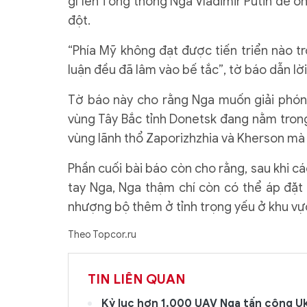
gì lên Tổng thống Nga Vladimir Putin để ô
đột.
“Phía Mỹ không đạt được tiến triển nào t
luận đều đã lâm vào bế tắc”, tờ báo dẫn lờ
Tờ báo này cho rằng Nga muốn giải phón
vùng Tây Bắc tỉnh Donetsk đang nằm trong
vùng lãnh thổ Zaporizhzhia và Kherson mà
Phần cuối bài báo còn cho rằng, sau khi 
tay Nga, Nga thậm chí còn có thể áp đặt 
nhượng bộ thêm ở tỉnh trọng yếu ở khu vự
Theo Topcor.ru
TIN LIÊN QUAN
Kỷ lục hơn 1.000 UAV Nga tấn công Uk