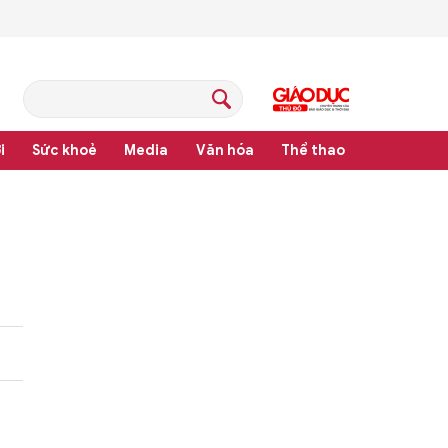
i
Sức khoẻ
Media
Văn hóa
Thể thao
hệ thống văn bản quy phạm pháp luật