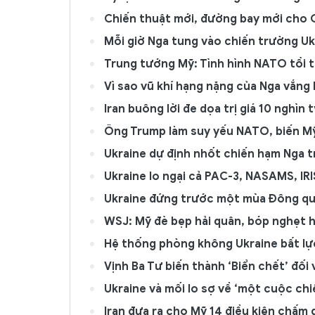
Chiến thuật mới, đường bay mới cho 
Mỗi giờ Nga tung vào chiến trường U
Trung tướng Mỹ: Tình hình NATO tồi t
Vì sao vũ khí hạng nặng của Nga vắn
Iran buông lời đe dọa trị giá 10 nghìn 
Ông Trump làm suy yếu NATO, biến Mỹ
Ukraine dự định nhốt chiến hạm Nga 
Ukraine lo ngại cả PAC-3, NASAMS, IRI
Ukraine đứng trước một mùa Đông qu
WSJ: Mỹ đè bẹp hải quân, bóp nghẹt h
Hệ thống phòng không Ukraine bất lự
Vịnh Ba Tư biến thành ‘Biển chết’ đối
Ukraine và mối lo sợ về ‘một cuộc chi
Iran đưa ra cho Mỹ 14 điều kiện chấm