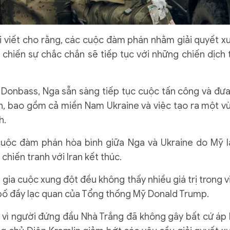
ài viết cho rằng, các cuộc đàm phán nhằm giải quyết x
 chiến sự chắc chắn sẽ tiếp tục với những chiến dịch 
Donbass, Nga sẵn sàng tiếp tục cuộc tấn công và đưa
n, bao gồm cả miền Nam Ukraine và việc tạo ra một v
h.
 cuộc đàm phán hòa bình giữa Nga và Ukraine do Mỹ 
 chiến tranh với Iran kết thúc.
 gia cuộc xung đột đều không thấy nhiều giá trị trong v
bố đầy lạc quan của Tổng thống Mỹ Donald Trump.
g vì người đứng đầu Nhà Trắng đã không gây bất cứ áp 