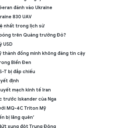
Geran đánh vào Ukraine
kraine 830 UAV
ệ nhất trong lịch sử
g bóng trên Quảng trường Đỏ?
tỷ USD
 thành đồng minh không đáng tin cậy
trong Biển Đen
S-T bị đắp chiếu
yết định
uyết mạch kinh tế Iran
c trước Iskander của Nga
 với MQ-4C Triton Mỹ
ến bị lãng quên’
 dứt xung đột Trung Đông