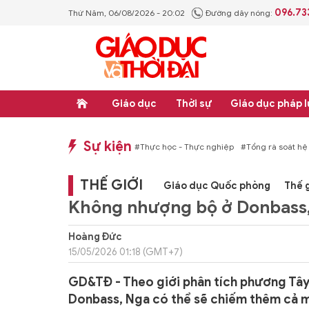
096.73
Thứ Năm, 06/08/2026 - 20:02
Đường dây nóng:
Giáo dục
Thời sự
Giáo dục pháp l
Sự kiện
hống văn bản quy phạm pháp luật
#Thực học - Thực nghiệp
#Tổng rà soát hệ
THẾ GIỚI
Giáo dục Quốc phòng
Thế g
Không nhượng bộ ở Donbass,
Hoàng Đức
15/05/2026 01:18 (GMT+7)
GD&TĐ - Theo giới phân tích phương Tây
Donbass, Nga có thể sẽ chiếm thêm cả 