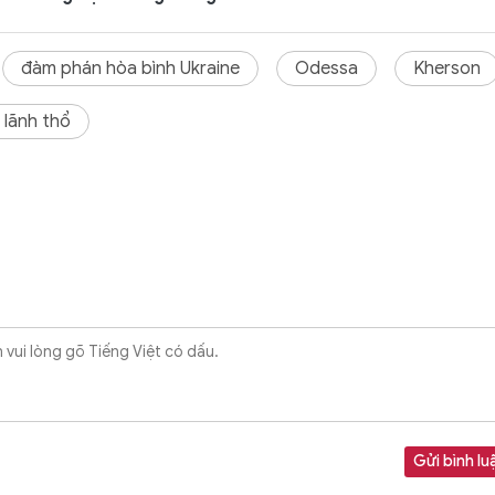
đàm phán hòa bình Ukraine
Odessa
Kherson
 lãnh thổ
Gửi bình lu