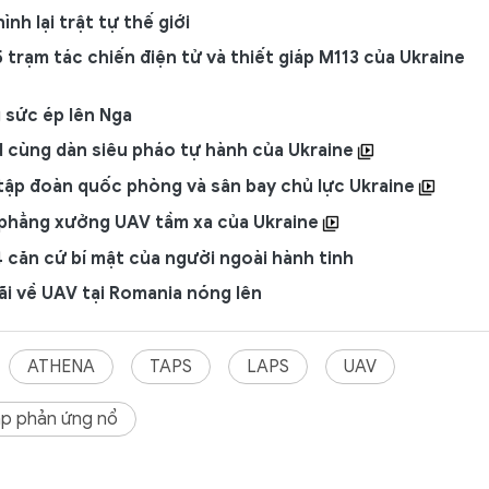
nh lại trật tự thế giới
 trạm tác chiến điện tử và thiết giáp M113 của Ukraine
 sức ép lên Nga
d cùng dàn siêu pháo tự hành của Ukraine
 tập đoàn quốc phòng và sân bay chủ lực Ukraine
 phẳng xưởng UAV tầm xa của Ukraine
 4 căn cứ bí mật của người ngoài hành tinh
ãi về UAV tại Romania nóng lên
ATHENA
TAPS
LAPS
UAV
áp phản ứng nổ