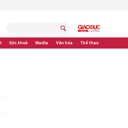
i
Sức khoẻ
Media
Văn hóa
Thể thao
pháp luật