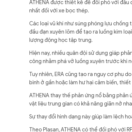
ATHENA được thiết kế để đối phó với đầu
nhất đối với xe bọc thép.
Các loại vũ khí như súng phóng lựu chống 
đầu đạn xuyên lõm để tạo ra luồng kim loạ
lượng động học tập trung.
Hiện nay, nhiều quân đội sử dụng giáp phản
công nhằm phá vỡ luồng xuyên trước khi n
Tuy nhiên, ERA cũng tạo ra nguy cơ phụ d
binh ở gần hoặc làm hư hại cảm biến, thiết
ATHENA thay thế phản ứng nổ bằng phản ứ
vật liệu trung gian có khả năng giãn nở nha
Sự thay đổi hình dạng này giúp làm lệch h
Theo Plasan, ATHENA có thể đối phó với RP