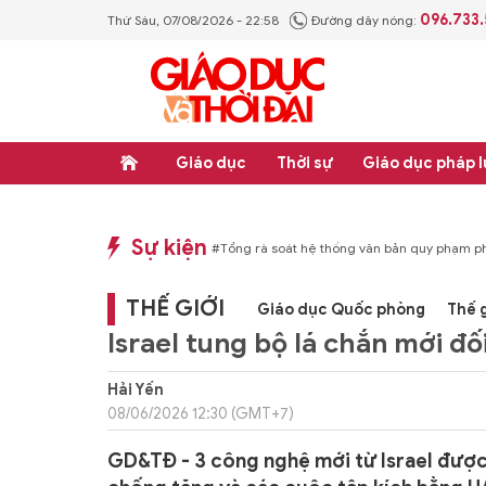
096.733
Thứ Sáu, 07/08/2026 - 22:58
Đường dây nóng:
Giáo dục
Thời sự
Giáo dục pháp l
Sự kiện
p luật
#Thực học - Thực nghiệp
#Tổng rà soát hệ thống văn bản quy phạm ph
THẾ GIỚI
Giáo dục Quốc phòng
Thế g
Israel tung bộ lá chắn mới đ
Hải Yến
08/06/2026 12:30 (GMT+7)
GD&TĐ - 3 công nghệ mới từ Israel được 