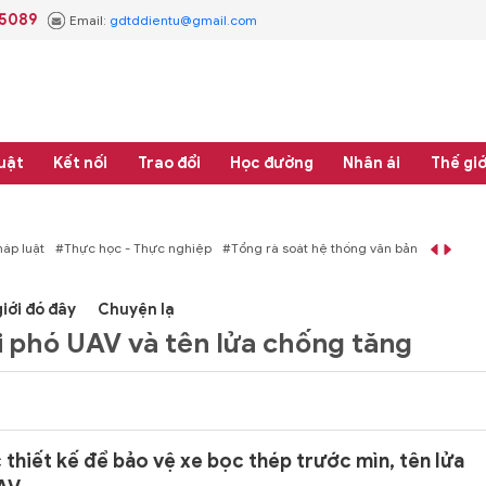
.5089
Email:
gdtddientu@gmail.com
uật
Kết nối
Trao đổi
Học đường
Nhân ái
Thế giớ
áp luật
#Thực học - Thực nghiệp
#Tổng rà soát hệ thống văn bản quy phạm 
iới đó đây
Chuyện lạ
ối phó UAV và tên lửa chống tăng
thiết kế để bảo vệ xe bọc thép trước mìn, tên lửa