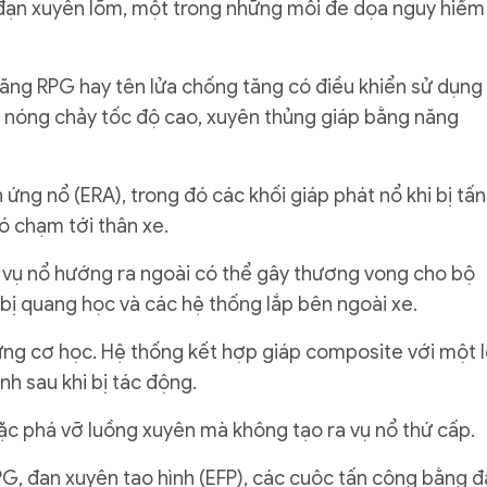
 đạn xuyên lõm, một trong những mối đe dọa nguy hiểm
tăng RPG hay tên lửa chống tăng có điều khiển sử dụng
i nóng chảy tốc độ cao, xuyên thủng giáp bằng năng
 ứng nổ (ERA), trong đó các khối giáp phát nổ khi bị tấn
ó chạm tới thân xe.
o vụ nổ hướng ra ngoài có thể gây thương vong cho bộ
 bị quang học và các hệ thống lắp bên ngoài xe.
ng cơ học. Hệ thống kết hợp giáp composite với một 
nh sau khi bị tác động.
oặc phá vỡ luồng xuyên mà không tạo ra vụ nổ thứ cấp.
G, đạn xuyên tạo hình (EFP), các cuộc tấn công bằng 