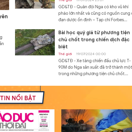
GD&TĐ - Quân đội Nga có kho vũ khí
pháo lớn nhất và cũng có nguồn cung
yên
đạn dược ổn định – Tạp chí Forbes...
Bài học quý giá từ phương tiện
ng
chủ chốt trong chiến dịch đặc
ần
biệt
Thế giới
19/07/2024 00:00
GD&TĐ - Xe tăng chiến đấu chủ lực T-
90M do Nga sản xuất đã trở thành mộ
trong những phương tiện chủ chốt...
Đóng hàng loạt tàu đổ bộ Dự á
11711 với cấu hình mới
TIN NỔI BẬT
Thế giới
19/07/2024 08:00
GD&TĐ - Cấu hình mới của tàu đổ bộ 
án 11711 mang lại khả năng tác chiến c
hơn cho Hải quân Nga.