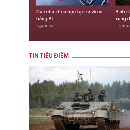
n công chết
Các nhà khoa học tạo ra virus
Binh s
g được Saudi
bằng AI
xung đ
3 giờ trước
5 giờ tr
TIN TIÊU ĐIỂM