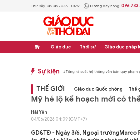
096.733
Thứ Bảy, 08/08/2026 - 04:51
Đường dây nóng:
Giáo dục
Thời sự
Giáo dục pháp l
Sự kiện
p luật
#Thực học - Thực nghiệp
#Tổng rà soát hệ thống văn bản quy phạm ph
THẾ GIỚI
Giáo dục Quốc phòng
Thế g
Mỹ hé lộ kế hoạch mới có thể
Hải Yến
04/06/2026 04:09 (GMT+7)
GD&TĐ - Ngày 3/6, Ngoại trưởngMarco Ru