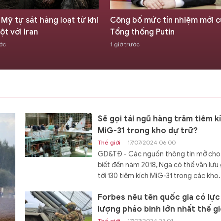
ĩ Mỹ tự sát hàng loạt từ khi
Công bố mức tín nhiệm mới c
ột với Iran
Tổng thống Putin
ước
1 giờ trước
Sẽ gọi tái ngũ hàng trăm tiêm k
MiG-31 trong kho dự trữ?
Thế giới
17/07/2024 06:00
GD&TĐ - Các nguồn thông tin mở cho
biết đến năm 2018, Nga có thể vẫn lưu 
tới 130 tiêm kích MiG-31 trong các kho.
Forbes nêu tên quốc gia có lực
lượng pháo binh lớn nhất thế gi
Thế giới
17/07/2024 23:01