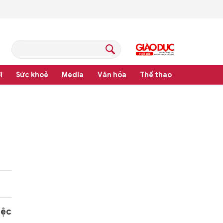
i
Sức khoẻ
Media
Văn hóa
Thể thao
pháp luật
iệc