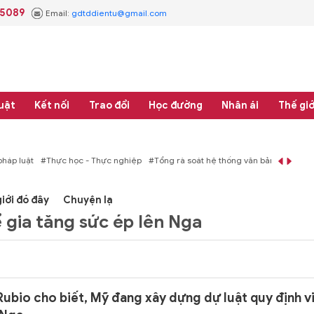
.5089
Email:
gdtddientu@gmail.com
uật
Kết nối
Trao đổi
Học đường
Nhân ái
Thế giớ
áp luật
#Thực học - Thực nghiệp
#Tổng rà soát hệ thống văn bản quy phạm 
iới đó đây
Chuyện lạ
 gia tăng sức ép lên Nga
bio cho biết, Mỹ đang xây dựng dự luật quy định v