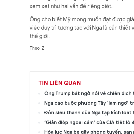
xem xét như hai vấn đề riêng biệt.
Ông cho biết Mỹ mong muốn đạt được giải
việc duy trì tương tác với Nga là cần thiế
thế giới.
Theo IZ
TIN LIÊN QUAN
Ông Trump bất ngờ nói về chiến dịch t
Nga cáo buộc phương Tây ‘làm ngơ’ t
Đòn siêu thanh của Nga tập kích loạt
‘Gián điệp ngoại cảm’ của CIA tiết lộ
Hỏa lực Nga bẻ gãy phòng tuyến, san