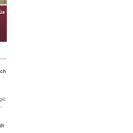
ủa
ích
giữ
..
ới