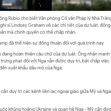
, ông Rubio cho biết Văn phòng Cố vấn Pháp lý Nhà Trắn
hị sĩ Lindsey Graham về các chi tiết của dự luật, đồng
hoản mà chính quyền có thể chấp nhận.
p đã thể hiện sự đồng thuận đối với quá trình này.
n đang hoàn thiện câu chữ của dự luật. Ông nhấn mạnh
trừng phạt đối với Nga vẫn được duy trì, bất chấp việc
đến xuất khẩu dầu mỏ của Nga.
cần duy trì các kênh liên lạc ngoại giao giữa Mỹ và Nga
cuộc khủng hoảng Ukraine và quan hệ Nga - Mỹ cần đư