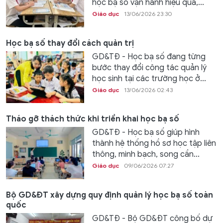
học bạ số vận hành hiệu quả,...
Giáo dục
13/06/2026 23:30
Học bạ số thay đổi cách quản trị
GD&TĐ - Học bạ số đang từng
bước thay đổi công tác quản lý
học sinh tại các trường học ở...
Giáo dục
13/06/2026 02:43
Tháo gỡ thách thức khi triển khai học bạ số
GD&TĐ - Học bạ số giúp hình
thành hệ thống hồ sơ học tập liên
thông, minh bạch, song cần...
Giáo dục
09/06/2026 07:27
Bộ GD&ĐT xây dựng quy định quản lý học bạ số toàn
quốc
GD&TĐ - Bộ GD&ĐT công bố dự