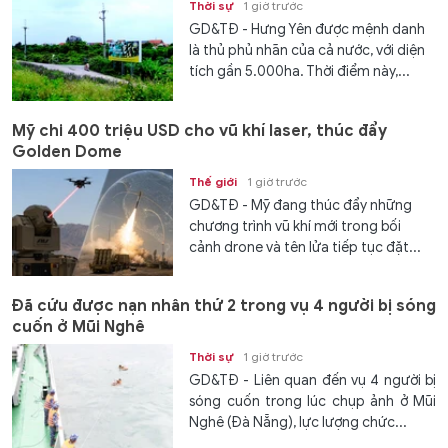
Thời sự
1 giờ trước
GD&TĐ - Hưng Yên được mệnh danh
là thủ phủ nhãn của cả nước, với diện
tích gần 5.000ha. Thời điểm này,...
Mỹ chi 400 triệu USD cho vũ khí laser, thúc đẩy
Golden Dome
Thế giới
1 giờ trước
GD&TĐ - Mỹ đang thúc đẩy những
chương trình vũ khí mới trong bối
cảnh drone và tên lửa tiếp tục đặt...
Đã cứu được nạn nhân thứ 2 trong vụ 4 người bị sóng
cuốn ở Mũi Nghê
Thời sự
1 giờ trước
GD&TĐ - Liên quan đến vụ 4 người bị
sóng cuốn trong lúc chụp ảnh ở Mũi
Nghê (Đà Nẵng), lực lượng chức...