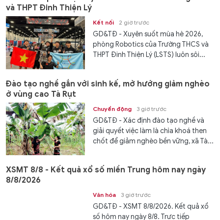
và THPT Đinh Thiện Lý
Kết nối
2 giờ trước
GD&TĐ - ​​Xuyên suốt mùa hè 2026,
phòng Robotics của Trường THCS và
THPT Đinh Thiện Lý (LSTS) luôn sôi...
Đào tạo nghề gắn với sinh kế, mở hướng giảm nghèo
ở vùng cao Tà Rụt
Chuyển động
3 giờ trước
GD&TĐ - Xác định đào tạo nghề và
giải quyết việc làm là chìa khoá then
chốt để giảm nghèo bền vững, xã Tà...
XSMT 8/8 - Kết quả xổ số miền Trung hôm nay ngày
8/8/2026
Văn hóa
3 giờ trước
GD&TĐ - XSMT 8/8/2026. Kết quả xổ
số hôm nay ngày 8/8. Trực tiếp