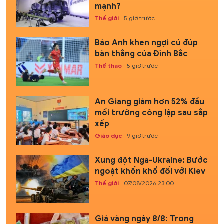
mạnh?
Thế giới
5 giờ trước
Báo Anh khen ngợi cú đúp
bàn thắng của Đình Bắc
Thể thao
5 giờ trước
An Giang giảm hơn 52% đầu
mối trường công lập sau sắp
xếp
Giáo dục
9 giờ trước
Xung đột Nga-Ukraine: Bước
ngoặt khốn khổ đối với Kiev
Thế giới
07/08/2026 23:00
Giá vàng ngày 8/8: Trong