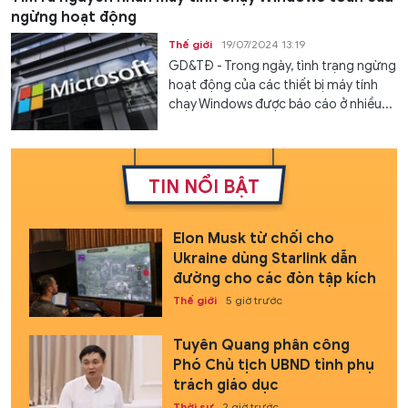
ngừng hoạt động
Thế giới
19/07/2024 13:19
GD&TĐ - Trong ngày, tình trạng ngừng
hoạt động của các thiết bị máy tính
chạy Windows được báo cáo ở nhiều...
TIN NỔI BẬT
Elon Musk từ chối cho
Ukraine dùng Starlink dẫn
đường cho các đòn tập kích
Thế giới
5 giờ trước
Tuyên Quang phân công
Phó Chủ tịch UBND tỉnh phụ
trách giáo dục
Thời sự
2 giờ trước