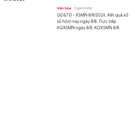
Văn hóa
3 giờ trước
GD&TĐ - XSMN 8/8/2026. Kết quả xổ
số hôm nay ngày 8/8. Trực tiếp
KQXSMN ngày 8/8. KQXSMN 8/8.
Kết...
Cà Mau dự kiến giảm hơn 51% cơ sở giáo dục công lập
sau sắp xếp
Giáo dục
3 giờ trước
GD&TĐ - Tỉnh Cà Mau dự kiến giảm từ
738 xuống còn 359 cơ sở giáo dục
công lập (giảm 379 đầu mối) trước...
Hai lần bị từ chối và kỳ công đưa bún nước lèo Trà
Vinh vào gói ăn liền
Học đường
3 giờ trước
GD&TĐ - Hai lần tìm đến quán bún
nước lèo hơn 30 năm tuổi xin công
thức nấu bún đều bị từ chối, chàng...