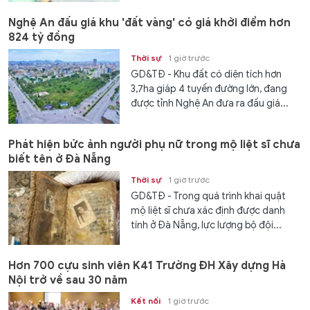
Nghệ An đấu giá khu 'đất vàng' có giá khởi điểm hơn
824 tỷ đồng
Thời sự
1 giờ trước
GD&TĐ - Khu đất có diện tích hơn
3,7ha giáp 4 tuyến đường lớn, đang
được tỉnh Nghệ An đưa ra đấu giá...
Phát hiện bức ảnh người phụ nữ trong mộ liệt sĩ chưa
biết tên ở Đà Nẵng
Thời sự
1 giờ trước
GD&TĐ - Trong quá trình khai quật
mộ liệt sĩ chưa xác định được danh
tính ở Đà Nẵng, lực lượng bộ đội...
Hơn 700 cựu sinh viên K41 Trường ĐH Xây dựng Hà
Nội trở về sau 30 năm
Kết nối
1 giờ trước