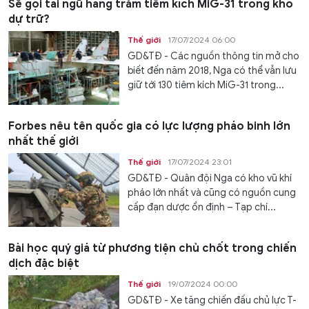
Sẽ gọi tái ngũ hàng trăm tiêm kích MiG-31 trong kho
dự trữ?
Thế giới
17/07/2024 06:00
GD&TĐ - Các nguồn thông tin mở cho
biết đến năm 2018, Nga có thể vẫn lưu
giữ tới 130 tiêm kích MiG-31 trong...
Forbes nêu tên quốc gia có lực lượng pháo binh lớn
nhất thế giới
Thế giới
17/07/2024 23:01
GD&TĐ - Quân đội Nga có kho vũ khí
pháo lớn nhất và cũng có nguồn cung
cấp đạn dược ổn định – Tạp chí...
Bài học quý giá từ phương tiện chủ chốt trong chiến
dịch đặc biệt
Thế giới
19/07/2024 00:00
GD&TĐ - Xe tăng chiến đấu chủ lực T-