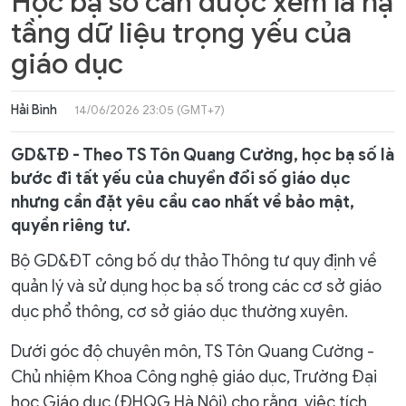
Học bạ số cần được xem là hạ
tầng dữ liệu trọng yếu của
giáo dục
Hải Bình
14/06/2026 23:05 (GMT+7)
GD&TĐ - Theo TS Tôn Quang Cường, học bạ số là
bước đi tất yếu của chuyển đổi số giáo dục
nhưng cần đặt yêu cầu cao nhất về bảo mật,
quyền riêng tư.
Bộ GD&ĐT công bố dự thảo Thông tư quy định về
quản lý và sử dụng học bạ số trong các cơ sở giáo
dục phổ thông, cơ sở giáo dục thường xuyên.
Dưới góc độ chuyên môn, TS Tôn Quang Cường -
Chủ nhiệm Khoa Công nghệ giáo dục, Trường Đại
học Giáo dục (ĐHQG Hà Nội) cho rằng, việc tích