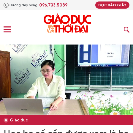
096.733.5089
Đường dây nóng:
ĐỌC BÁO GIẤY
Giáo dục