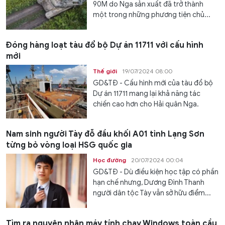
90M do Nga sản xuất đã trở thành
một trong những phương tiện chủ...
Đóng hàng loạt tàu đổ bộ Dự án 11711 với cấu hình
mới
Thế giới
19/07/2024 08:00
GD&TĐ - Cấu hình mới của tàu đổ bộ
Dự án 11711 mang lại khả năng tác
chiến cao hơn cho Hải quân Nga.
Nam sinh người Tày đỗ đầu khối A01 tỉnh Lạng Sơn
từng bỏ vòng loại HSG quốc gia
Học đường
20/07/2024 00:04
GD&TĐ - Dù điều kiện học tập có phần
hạn chế nhưng, Dương Đình Thanh
người dân tộc Tày vẫn sở hữu điểm...
Tìm ra nguyên nhân máy tính chạy Windows toàn cầu