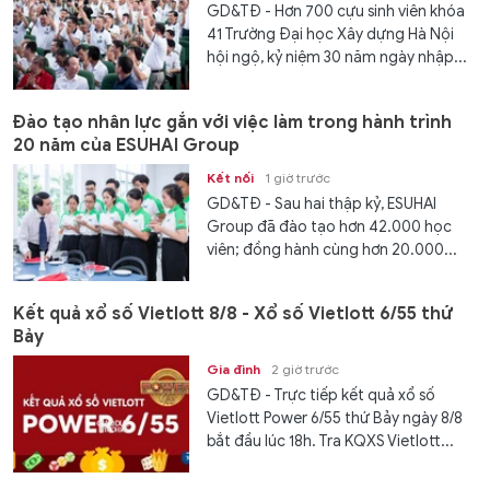
GD&TĐ - Hơn 700 cựu sinh viên khóa
41 Trường Đại học Xây dựng Hà Nội
hội ngộ, kỷ niệm 30 năm ngày nhập...
Đào tạo nhân lực gắn với việc làm trong hành trình
20 năm của ESUHAI Group
Kết nối
1 giờ trước
GD&TĐ - Sau hai thập kỷ, ESUHAI
Group đã đào tạo hơn 42.000 học
viên; đồng hành cùng hơn 20.000...
Kết quả xổ số Vietlott 8/8 - Xổ số Vietlott 6/55 thứ
Bảy
Gia đình
2 giờ trước
GD&TĐ - Trực tiếp kết quả xổ số
Vietlott Power 6/55 thứ Bảy ngày 8/8
bắt đầu lúc 18h. Tra KQXS Vietlott...