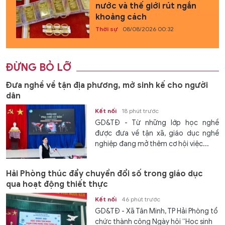
nước và thế giới rút ngắn
khoảng cách
Thời sự
08/08/2026 00:32
ĐỪNG BỎ LỠ
Đưa nghề về tận địa phương, mở sinh kế cho người
dân
Kết nối
18 phút trước
GD&TĐ - Từ những lớp học nghề
được đưa về tận xã, giáo dục nghề
nghiệp đang mở thêm cơ hội việc...
Hải Phòng thúc đẩy chuyển đổi số trong giáo dục
qua hoạt động thiết thực
Kết nối
46 phút trước
GD&TĐ - Xã Tân Minh, TP Hải Phòng tổ
chức thành công Ngày hội “Học sinh