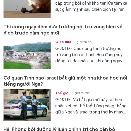
cấp trong bối cảnh kho tên lửa tầm xa
sụt giảm mạnh sau chiến dịch tại Iran.
Thi công ngày đêm đưa trường nội trú vùng biên về
đích trước năm học mới
Giáo dục
1 giờ trước
GD&TĐ - Các công trình trường nội
trú vùng biên ở Thanh Hoá đang huy
động tối đa nhân lực, thi công ngày...
Cơ quan Tình báo Israel bắt giữ một nhà khoa học nổi
tiếng người Nga?
Thế giới
1 giờ trước
GD&TĐ - Vụ bắt giữ mới xảy ra theo
nhận xét có thể thổi bùng căng thẳng
giữa Nga và Israel trong thời kỳ nhạy...
Hải Phòng bồi dưỡng lý luận chính trị cho cán bộ