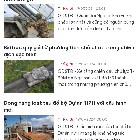
Thế giới
17/07/2024 23:01
GD&TĐ - Quân đội Nga có kho vũ khí
pháo lớn nhất và cũng có nguồn cung
cấp đạn dược ổn định – Tạp chí...
Bài học quý giá từ phương tiện chủ chốt trong chiến
dịch đặc biệt
Thế giới
19/07/2024 00:00
GD&TĐ - Xe tăng chiến đấu chủ lực T-
90M do Nga sản xuất đã trở thành
một trong những phương tiện chủ...
Đóng hàng loạt tàu đổ bộ Dự án 11711 với cấu hình
mới
Thế giới
19/07/2024 08:00
GD&TĐ - Cấu hình mới của tàu đổ bộ
Dự án 11711 mang lại khả năng tác
chiến cao hơn cho Hải quân Nga.