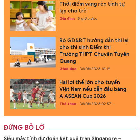
Thời điểm vàng rèn tính tự
lập cho trẻ
Gia đình
5 giờ trước
Bộ GD&ĐT hướng dẫn thi lại
cho thí sinh Điểm thi
Trường THPT Chuyên Tuyên
Quang
Giáo dục
06/08/2026 10:19
Hai lợi thế lớn cho tuyển
Việt Nam nếu dẫn đầu bảng
A ASEAN Cup 2026
Thể thao
06/08/2026 02:57
ĐỪNG BỎ LỠ
Siêu máy tính dự đoán kết quả trận Singapore –