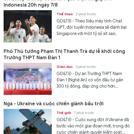
Indonesia 20h ngày 7/8
Thể thao
2 phút trước
GD&TĐ - Theo Siêu máy tính Chat
GPT, đội tuyển Indonesia sẽ đánh bại
Singapore với một tỷ số sít sao.
Phó Thủ tướng Phạm Thị Thanh Trà dự lễ khởi công
Trường THPT Nam Đàn 1
Giáo dục
3 phút trước
GD&TĐ - Dự án Trường THPT Nam
Đàn 1 (Nghệ An) có vốn đầu tư gần
300 tỷ đồng, đáp ứng cho hơn...
Nga - Ukraine và cuộc chiến giành bầu trời
Thế giới
7 phút trước
GD&TĐ - Cuộc xung đột ở Ukraine đã
bước vào một giai đoạn mới, trong đó
cuộc chiến giành quyền kiểm soát...