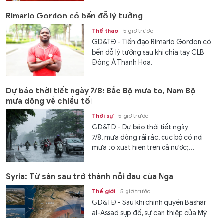
Rimario Gordon có bến đỗ lý tưởng
Thể thao
5 giờ trước
GD&TĐ - Tiền đạo Rimario Gordon có
bến đỗ lý tưởng sau khi chia tay CLB
Đông Á Thanh Hóa.
Dự báo thời tiết ngày 7/8: Bắc Bộ mưa to, Nam Bộ
mưa dông về chiều tối
Thời sự
5 giờ trước
GD&TĐ - Dự báo thời tiết ngày
7/8, mưa dông rải rác, cục bộ có nơi
mưa to xuất hiện trên cả nước;...
Syria: Từ sân sau trở thành nỗi đau của Nga
Thế giới
5 giờ trước
GD&TĐ - Sau khi chính quyền Bashar
al-Assad sụp đổ, sự can thiệp của Mỹ