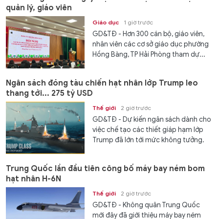
quản lý, giáo viên
Giáo dục
1 giờ trước
GD&TĐ - Hơn 300 cán bộ, giáo viên,
nhân viên các cơ sở giáo dục phường
Hồng Bàng, TP Hải Phòng tham dự...
Ngân sách đóng tàu chiến hạt nhân lớp Trump leo
thang tới... 275 tỷ USD
Thế giới
2 giờ trước
GD&TĐ - Dự kiến ngân sách dành cho
việc chế tạo các thiết giáp hạm lớp
Trump đã lớn tới mức không tưởng.
Trung Quốc lần đầu tiên công bố máy bay ném bom
hạt nhân H-6N
Thế giới
2 giờ trước
GD&TĐ - Không quân Trung Quốc
mới đây đã giới thiệu máy bay ném