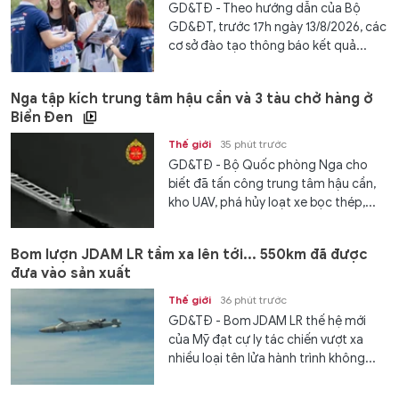
GD&TĐ - Theo hướng dẫn của Bộ
GD&ĐT, trước 17h ngày 13/8/2026, các
cơ sở đào tạo thông báo kết quả...
Nga tập kích trung tâm hậu cần và 3 tàu chở hàng ở
Biển Đen
Thế giới
35 phút trước
GD&TĐ - Bộ Quốc phòng Nga cho
biết đã tấn công trung tâm hậu cần,
kho UAV, phá hủy loạt xe bọc thép,...
Bom lượn JDAM LR tầm xa lên tới... 550km đã được
đưa vào sản xuất
Thế giới
36 phút trước
GD&TĐ - Bom JDAM LR thế hệ mới
của Mỹ đạt cự ly tác chiến vượt xa
nhiều loại tên lửa hành trình không...