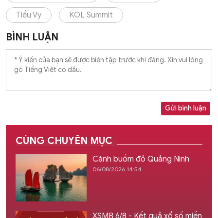
Tiểu Vy
KOL Summit
BÌNH LUẬN
Gửi bình luận
CÙNG CHUYÊN MỤC
Cánh buồm đỏ Quảng Ninh
06/08/2026 14:54
XSMB 6/8 - Kết quả xổ số miền