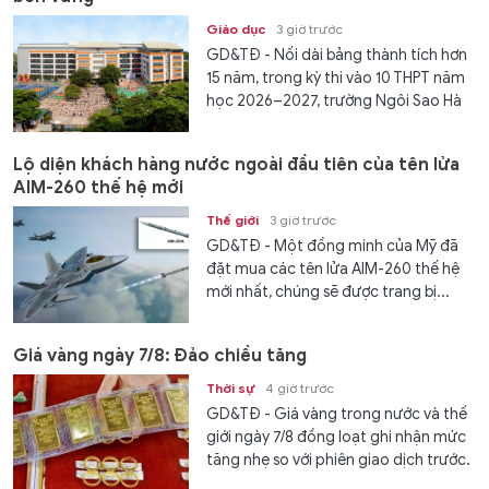
Giáo dục
3 giờ trước
GD&TĐ - Nối dài bảng thành tích hơn
15 năm, trong kỳ thi vào 10 THPT năm
học 2026–2027, trường Ngôi Sao Hà
Nội ghi dấu với tỷ lệ trúng...
Lộ diện khách hàng nước ngoài đầu tiên của tên lửa
AIM-260 thế hệ mới
Thế giới
3 giờ trước
GD&TĐ - Một đồng minh của Mỹ đã
đặt mua các tên lửa AIM-260 thế hệ
mới nhất, chúng sẽ được trang bị...
Giá vàng ngày 7/8: Đảo chiều tăng
Thời sự
4 giờ trước
GD&TĐ - Giá vàng trong nước và thế
giới ngày 7/8 đồng loạt ghi nhận mức
tăng nhẹ so với phiên giao dịch trước.