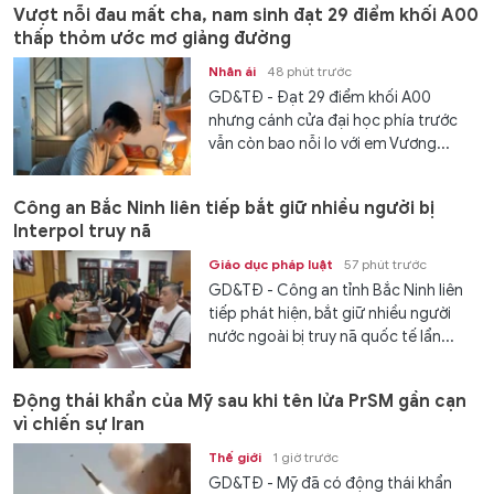
Vượt nỗi đau mất cha, nam sinh đạt 29 điểm khối A00
thấp thỏm ước mơ giảng đường
Nhân ái
48 phút trước
GD&TĐ - Đạt 29 điểm khối A00
nhưng cánh cửa đại học phía trước
vẫn còn bao nỗi lo với em Vương...
Công an Bắc Ninh liên tiếp bắt giữ nhiều người bị
Interpol truy nã
Giáo dục pháp luật
57 phút trước
GD&TĐ - Công an tỉnh Bắc Ninh liên
tiếp phát hiện, bắt giữ nhiều người
nước ngoài bị truy nã quốc tế lẩn...
Động thái khẩn của Mỹ sau khi tên lửa PrSM gần cạn
vì chiến sự Iran
Thế giới
1 giờ trước
GD&TĐ - Mỹ đã có động thái khẩn