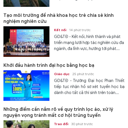
Tạo môi trường để nhà khoa học trẻ chia sẻ kinh
nghiệm nghiên cứu
Kết nối
14 phút trước
GD&TĐ - Kết nối, hình thành và phát
triển mạng lưới hợp tác nghiên cứu đa
ngành, đa lĩnh vực, hướng tới phát...
Khởi đầu hành trình đại học bằng học bạ
Giáo dục
25 phút trước
GD&TĐ - Trường Đại học Phan Thiết
tiếp tục nhận hồ sơ xét tuyển học bạ
dành cho tất cả thí sinh trên toàn...
Những điểm cần nắm rõ về quy trình lọc ảo, xử lý
nguyện vọng tránh mất cơ hội trúng tuyển
Trao đổi
30 phút trước