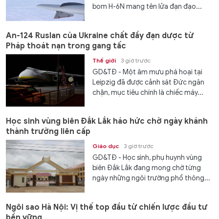
bom H-6N mang tên lửa đạn đạo...
An-124 Ruslan của Ukraine chất đầy đạn dược từ
Pháp thoát nạn trong gang tấc
Thế giới
3 giờ trước
GD&TĐ - Một âm mưu phá hoại tại
Leipzig đã được cảnh sát Đức ngăn
chặn, mục tiêu chính là chiếc máy...
Học sinh vùng biên Đắk Lắk háo hức chờ ngày khánh
thành trường liên cấp
Giáo dục
3 giờ trước
GD&TĐ - Học sinh, phụ huynh vùng
biên Đắk Lắk đang mong chờ từng
ngày những ngôi trường phổ thông...
Ngôi sao Hà Nội: Vị thế top đầu từ chiến lược đầu tư
bền vững