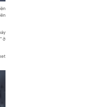
iện
iên
máy
" ở
ket