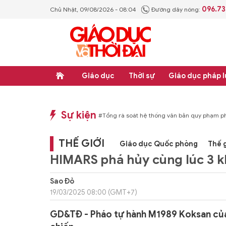
096.73
Chủ Nhật, 09/08/2026 - 08:04
Đường dây nóng:
Giáo dục
Thời sự
Giáo dục pháp l
Sự kiện
t
#Thực học - Thực nghiệp
#Tổng rà soát hệ thống văn bản quy phạm pháp l
THẾ GIỚI
Giáo dục Quốc phòng
Thế g
HIMARS phá hủy cùng lúc 3 
Sao Đỏ
19/03/2025 08:00 (GMT+7)
GD&TĐ - Pháo tự hành M1989 Koksan của T