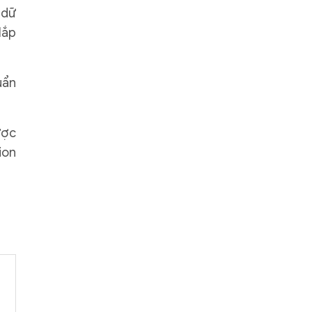
 dữ
lắp
uẩn
ược
ion