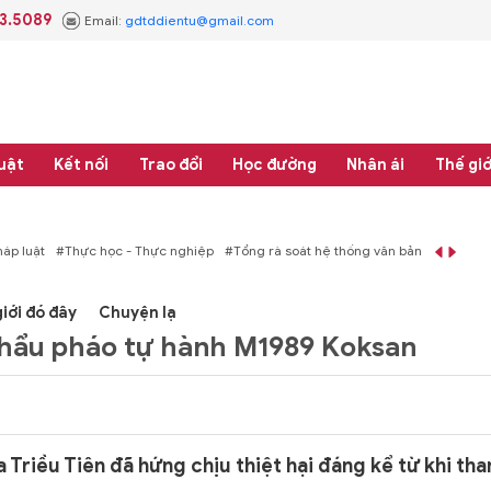
3.5089
Email:
gdtddientu@gmail.com
uật
Kết nối
Trao đổi
Học đường
Nhân ái
Thế giớ
uật
#Thực học - Thực nghiệp
#Tổng rà soát hệ thống văn bản quy phạm pháp 
iới đó đây
Chuyện lạ
khẩu pháo tự hành M1989 Koksan
riều Tiên đã hứng chịu thiệt hại đáng kể từ khi th