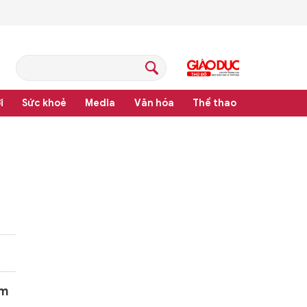
i
Sức khoẻ
Media
Văn hóa
Thể thao
luật
am