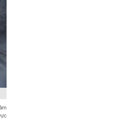
năm
vực