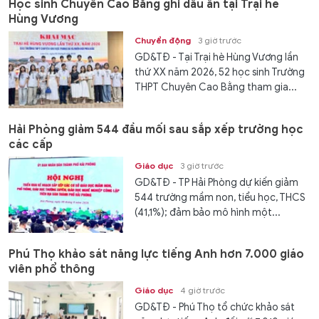
Học sinh Chuyên Cao Bằng ghi dấu ấn tại Trại hè
Hùng Vương
Chuyển động
3 giờ trước
GD&TĐ - Tại Trại hè Hùng Vương lần
thứ XX năm 2026, 52 học sinh Trường
THPT Chuyên Cao Bằng tham gia...
Hải Phòng giảm 544 đầu mối sau sắp xếp trường học
các cấp
Giáo dục
3 giờ trước
GD&TĐ - TP Hải Phòng dự kiến giảm
544 trường mầm non, tiểu học, THCS
(41,1%); đảm bảo mô hình một...
Phú Thọ khảo sát năng lực tiếng Anh hơn 7.000 giáo
viên phổ thông
Giáo dục
4 giờ trước
GD&TĐ - Phú Thọ tổ chức khảo sát