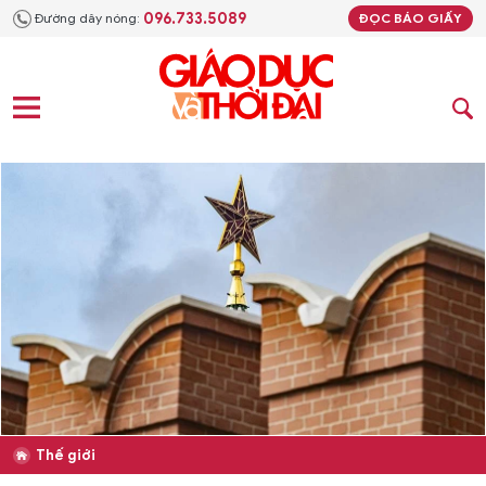
096.733.5089
Đường dây nóng:
ĐỌC BÁO GIẤY
Thế giới