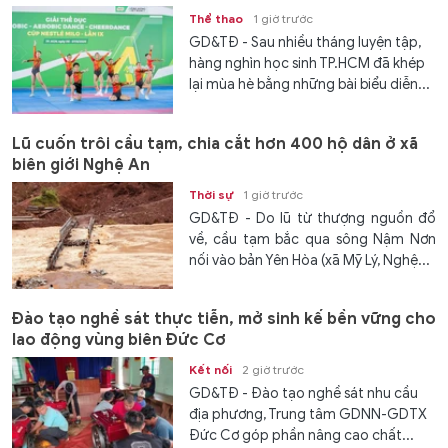
Thể thao
1 giờ trước
GD&TĐ - Sau nhiều tháng luyện tập,
hàng nghìn học sinh TP.HCM đã khép
lại mùa hè bằng những bài biểu diễn...
Lũ cuốn trôi cầu tạm, chia cắt hơn 400 hộ dân ở xã
biên giới Nghệ An
Thời sự
1 giờ trước
GD&TĐ - Do lũ từ thượng nguồn đổ
về, cầu tạm bắc qua sông Nậm Nơn
nối vào bản Yên Hòa (xã Mỹ Lý, Nghệ...
Đào tạo nghề sát thực tiễn, mở sinh kế bền vững cho
lao động vùng biên Đức Cơ
Kết nối
2 giờ trước
GD&TĐ - Đào tạo nghề sát nhu cầu
địa phương, Trung tâm GDNN-GDTX
Đức Cơ góp phần nâng cao chất...