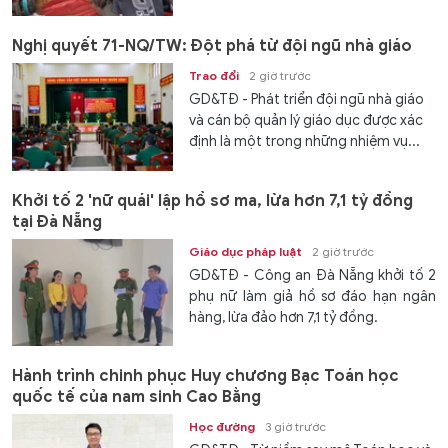
Nghị quyết 71-NQ/TW: Đột phá từ đội ngũ nhà giáo
Trao đổi
2 giờ trước
GD&TĐ - Phát triển đội ngũ nhà giáo
và cán bộ quản lý giáo dục được xác
định là một trong những nhiệm vụ...
Khởi tố 2 'nữ quái' lập hồ sơ ma, lừa hơn 7,1 tỷ đồng
tại Đà Nẵng
Giáo dục pháp luật
2 giờ trước
GD&TĐ - Công an Đà Nẵng khởi tố 2
phụ nữ làm giả hồ sơ đáo hạn ngân
hàng, lừa đảo hơn 7,1 tỷ đồng.
Hành trình chinh phục Huy chương Bạc Toán học
quốc tế của nam sinh Cao Bằng
Học đường
3 giờ trước