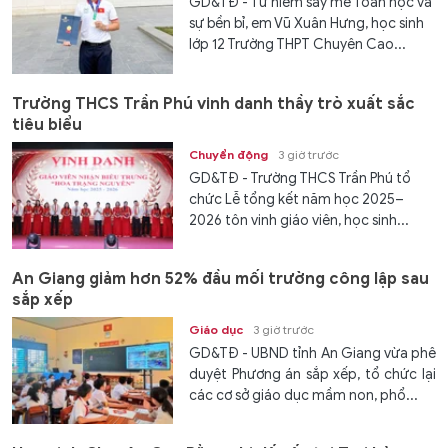
GD&TĐ - Từ niềm say mê Toán học và
sự bền bỉ, em Vũ Xuân Hưng, học sinh
lớp 12 Trường THPT Chuyên Cao...
Trường THCS Trần Phú vinh danh thầy trò xuất sắc
tiêu biểu
Chuyển động
3 giờ trước
GD&TĐ - Trường THCS Trần Phú tổ
chức Lễ tổng kết năm học 2025–
2026 tôn vinh giáo viên, học sinh...
An Giang giảm hơn 52% đầu mối trường công lập sau
sắp xếp
Giáo dục
3 giờ trước
GD&TĐ - UBND tỉnh An Giang vừa phê
duyệt Phương án sắp xếp, tổ chức lại
các cơ sở giáo dục mầm non, phổ...