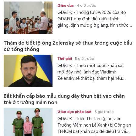
Giáo dục
4 giờ trước
GD&TĐ - Thông tư 59/2026 của Bộ
GD&ĐT quy định điều kiện thỉnh
giảng, định mức giờ giảng, hình thức...
Thăm dò tiết lộ ông Zelensky sẽ thua trong cuộc bầu
cử tổng thống
Thế giới
5 giờ trước
GD&TĐ - Theo một cuộc khảo sát
mới đây, nhà lãnh đạo Vladimir
Zelensky sẽ thất bại thảm hại nếu...
Bắt khẩn cấp bảo mẫu dùng dây thun bật vào chân
trẻ ở trường mầm non
Giáo dục pháp luật
5 giờ trước
GD&TĐ - Triệu Thị Tâm (giáo viên
Trường Mầm non Lá Xanh) bị Công an
TPHCM bắt khẩn cấp để điều tra về...