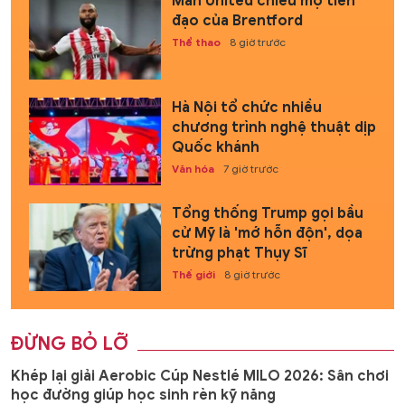
Man United chiêu mộ tiền
đạo của Brentford
Thể thao
8 giờ trước
Hà Nội tổ chức nhiều
chương trình nghệ thuật dịp
Quốc khánh
Văn hóa
7 giờ trước
Tổng thống Trump gọi bầu
cử Mỹ là 'mớ hỗn độn', dọa
trừng phạt Thụy Sĩ
Thế giới
8 giờ trước
ĐỪNG BỎ LỠ
Khép lại giải Aerobic Cúp Nestlé MILO 2026: Sân chơi
học đường giúp học sinh rèn kỹ năng