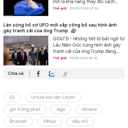
mở ra khả năng thay đổi cách...
Thế giới
20/05/2026 07:36
Làn sóng hồ sơ UFO mới sắp công bố sau hình ảnh
gây tranh cãi của ông Trump
GD&TĐ - Những tiết lộ bất ngờ từ
Lầu Năm Góc cùng hình ảnh gây
tranh cãi của ông Trump đang...
Thế giới
19/05/2026 05:32
Chia sẻ
EU
Ursula von der Leyen
gói trừng phạt
Nga
Ukraine
Brussels
Vilnius
dầu mỏ