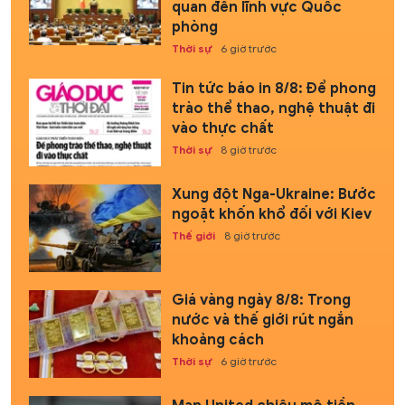
quan đến lĩnh vực Quốc
phòng
Thời sự
6 giờ trước
Tin tức báo in 8/8: Để phong
trào thể thao, nghệ thuật đi
vào thực chất
Thời sự
8 giờ trước
Xung đột Nga-Ukraine: Bước
ngoặt khốn khổ đối với Kiev
Thế giới
8 giờ trước
Giá vàng ngày 8/8: Trong
nước và thế giới rút ngắn
khoảng cách
Thời sự
6 giờ trước