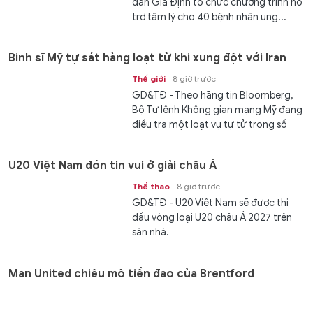
dân Gia Định tổ chức chương trình hỗ
trợ tâm lý cho 40 bệnh nhân ung...
Binh sĩ Mỹ tự sát hàng loạt từ khi xung đột với Iran
Thế giới
8 giờ trước
GD&TĐ - Theo hãng tin Bloomberg,
Bộ Tư lệnh Không gian mạng Mỹ đang
điều tra một loạt vụ tự tử trong số
các nhân viên của mình trong...
U20 Việt Nam đón tin vui ở giải châu Á
Thể thao
8 giờ trước
GD&TĐ - U20 Việt Nam sẽ được thi
đấu vòng loại U20 châu Á 2027 trên
sân nhà.
Man United chiêu mộ tiền đạo của Brentford
Thể thao
8 giờ trước
GD&TĐ - Tiền đạo Igor Thiago của