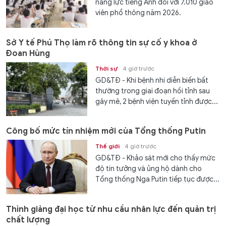
năng lực tiếng Anh đối với 7.010 giáo
viên phổ thông năm 2026.
Sở Y tế Phú Thọ làm rõ thông tin sự cố y khoa ở
Đoan Hùng
Thời sự
4 giờ trước
GD&TĐ - Khi bệnh nhi diễn biến bất
thường trong giai đoạn hồi tỉnh sau
gây mê, 2 bệnh viện tuyến tỉnh được...
Công bố mức tín nhiệm mới của Tổng thống Putin
Thế giới
4 giờ trước
GD&TĐ - Khảo sát mới cho thấy mức
độ tin tưởng và ủng hộ dành cho
Tổng thống Nga Putin tiếp tục được...
Thỉnh giảng đại học từ nhu cầu nhân lực đến quản trị
chất lượng