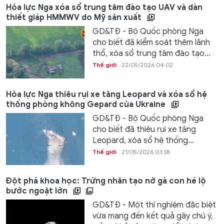
Hỏa lực Nga xóa sổ trung tâm đào tạo UAV và dàn
thiết giáp HMMWV do Mỹ sản xuất
GD&TĐ - Bộ Quốc phòng Nga
cho biết đã kiểm soát thêm lãnh
thổ, xóa sổ trung tâm đào tạo...
Thế giới
22/05/2026 04:02
Hỏa lực Nga thiêu rụi xe tăng Leopard và xóa sổ hệ
thống phòng không Gepard của Ukraine
GD&TĐ - Bộ Quốc phòng Nga
cho biết đã thiêu rụi xe tăng
Leopard, xóa sổ hệ thống...
Thế giới
21/05/2026 03:38
Đột phá khoa học: Trứng nhân tạo nở gà con hé lộ
bước ngoặt lớn
GD&TĐ - Một thí nghiệm đặc biệt
vừa mang đến kết quả gây chú ý,