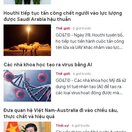
Houthi tiếp tục tấn công chết người vào lực lượng
được Saudi Arabia hậu thuẫn
Thế giới
5 giờ trước
GD&TĐ - Ngày 7/8, Houthi tuyên bố,
họ tiếp tục tiến hành cuộc tấn công
tên lửa và UAV khác nhằm vào lực...
Các nhà khoa học tạo ra virus bằng AI
Thế giới
6 giờ trước
GD&TĐ - Các nhà khoa học Mỹ đã sử
dụng trí tuệ nhân tạo (AI) để tạo ra
các loại virus hoạt động được mà...
Đưa quan hệ Việt Nam-Australia đi vào chiều sâu,
thực chất và hiệu quả
Thời sự
6 giờ trước