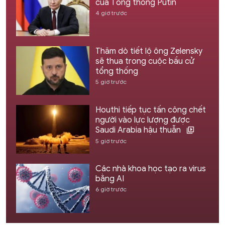
của Tổng thống Putin
4 giờ trước
Thăm dò tiết lộ ông Zelensky
sẽ thua trong cuộc bầu cử
tổng thống
5 giờ trước
Houthi tiếp tục tấn công chết
người vào lực lượng được
Saudi Arabia hậu thuẫn
5 giờ trước
Các nhà khoa học tạo ra virus
bằng AI
6 giờ trước