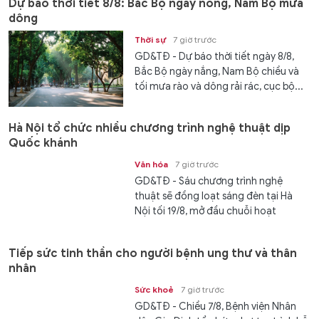
Dự báo thời tiết 8/8: Bắc Bộ ngày nóng, Nam Bộ mưa
dông
Thời sự
7 giờ trước
GD&TĐ - Dự báo thời tiết ngày 8/8,
Bắc Bộ ngày nắng, Nam Bộ chiều và
tối mưa rào và dông rải rác, cục bộ...
Hà Nội tổ chức nhiều chương trình nghệ thuật dịp
Quốc khánh
Văn hóa
7 giờ trước
GD&TĐ - Sáu chương trình nghệ
thuật sẽ đồng loạt sáng đèn tại Hà
Nội tối 19/8, mở đầu chuỗi hoạt
động...
Tiếp sức tinh thần cho người bệnh ung thư và thân
nhân
Sức khoẻ
7 giờ trước
GD&TĐ - Chiều 7/8, Bệnh viện Nhân