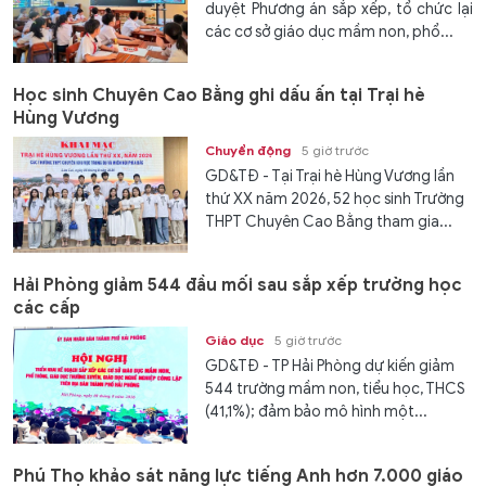
duyệt Phương án sắp xếp, tổ chức lại
các cơ sở giáo dục mầm non, phổ...
Học sinh Chuyên Cao Bằng ghi dấu ấn tại Trại hè
Hùng Vương
Chuyển động
5 giờ trước
GD&TĐ - Tại Trại hè Hùng Vương lần
thứ XX năm 2026, 52 học sinh Trường
THPT Chuyên Cao Bằng tham gia...
Hải Phòng giảm 544 đầu mối sau sắp xếp trường học
các cấp
Giáo dục
5 giờ trước
GD&TĐ - TP Hải Phòng dự kiến giảm
544 trường mầm non, tiểu học, THCS
(41,1%); đảm bảo mô hình một...
Phú Thọ khảo sát năng lực tiếng Anh hơn 7.000 giáo