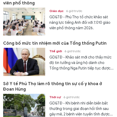
viên phổ thông
Giáo dục
6 giờ trước
GD&TĐ - Phú Thọ tổ chức khảo sát
năng lực tiếng Anh đối với 7.010 giáo
viên phổ thông năm 2026.
Công bố mức tín nhiệm mới của Tổng thống Putin
Thế giới
6 giờ trước
GD&TĐ - Khảo sát mới cho thấy mức
độ tin tưởng và ủng hộ dành cho
Tổng thống Nga Putin tiếp tục được...
Sở Y tế Phú Thọ làm rõ thông tin sự cố y khoa ở
Đoan Hùng
Thời sự
6 giờ trước
GD&TĐ - Khi bệnh nhi diễn biến bất
thường trong giai đoạn hồi tỉnh sau
gây mê, 2 bệnh viện tuyến tỉnh được...