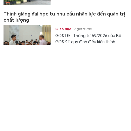
Thỉnh giảng đại học từ nhu cầu nhân lực đến quản trị
chất lượng
Giáo dục
7 giờ trước
GD&TĐ - Thông tư 59/2026 của Bộ
GD&ĐT quy định điều kiện thỉnh
giảng, định mức giờ giảng, hình thức...
Thăm dò tiết lộ ông Zelensky sẽ thua trong cuộc bầu
cử tổng thống
Thế giới
7 giờ trước
GD&TĐ - Theo một cuộc khảo sát
mới đây, nhà lãnh đạo Vladimir
Zelensky sẽ thất bại thảm hại nếu
cuộc bầu...
Bắt khẩn cấp bảo mẫu dùng dây thun bật vào chân
trẻ ở trường mầm non