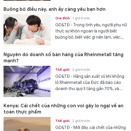
Buông bỏ điều này, anh ấy càng yêu bạn hơn
Gia đình
1 giờ trước
GD&TĐ - Trong tình yêu, người phụ nữ
thực sự khôn ngoan là người biết
buông bỏ, biết việc gì nên làm, việc...
Nguyên do doanh số bán hàng của Rheinmetall tăng
mạnh?
Thế giới
2 giờ trước
GD&TĐ - Hãng sản xuất vũ khí khổng
lồ Rheinmetall của Đức đã báo cáo
doanh thu quý II tăng gần 70%, và...
Kenya: Cái chết của những con voi gây lo ngại về an
toàn thực phẩm
Thế giới
2 giờ trước
GD&TĐ - Mới đây, cái chết của những