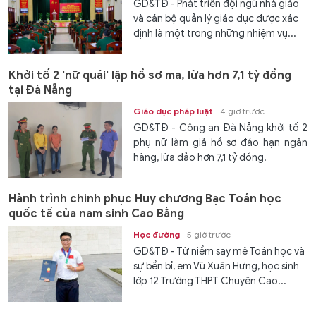
GD&TĐ - Phát triển đội ngũ nhà giáo
và cán bộ quản lý giáo dục được xác
định là một trong những nhiệm vụ...
Khởi tố 2 'nữ quái' lập hồ sơ ma, lừa hơn 7,1 tỷ đồng
tại Đà Nẵng
Giáo dục pháp luật
4 giờ trước
GD&TĐ - Công an Đà Nẵng khởi tố 2
phụ nữ làm giả hồ sơ đáo hạn ngân
hàng, lừa đảo hơn 7,1 tỷ đồng.
Hành trình chinh phục Huy chương Bạc Toán học
quốc tế của nam sinh Cao Bằng
Học đường
5 giờ trước
GD&TĐ - Từ niềm say mê Toán học và
sự bền bỉ, em Vũ Xuân Hưng, học sinh
lớp 12 Trường THPT Chuyên Cao...