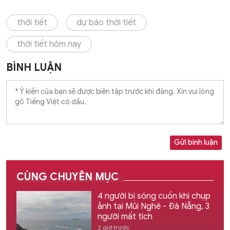
thời tiết
dự báo thời tiết
thời tiết hôm nay
BÌNH LUẬN
Gửi bình luận
CÙNG CHUYÊN MỤC
4 người bị sóng cuốn khi chụp
ảnh tại Mũi Nghê - Đà Nẵng, 3
người mất tích
2 giờ trước