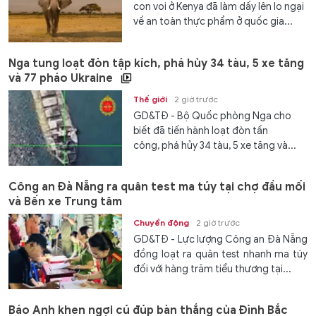
con voi ở Kenya đã làm dấy lên lo ngại
về an toàn thực phẩm ở quốc gia...
Nga tung loạt đòn tập kích, phá hủy 34 tàu, 5 xe tăng
và 77 pháo Ukraine
Thế giới
2 giờ trước
GD&TĐ - Bộ Quốc phòng Nga cho
biết đã tiến hành loạt đòn tấn
công, phá hủy 34 tàu, 5 xe tăng và...
Công an Đà Nẵng ra quân test ma túy tại chợ đầu mối
và Bến xe Trung tâm
Chuyển động
2 giờ trước
GD&TĐ - Lực lượng Công an Đà Nẵng
đồng loạt ra quân test nhanh ma túy
đối với hàng trăm tiểu thương tại...
Báo Anh khen ngợi cú đúp bàn thắng của Đình Bắc