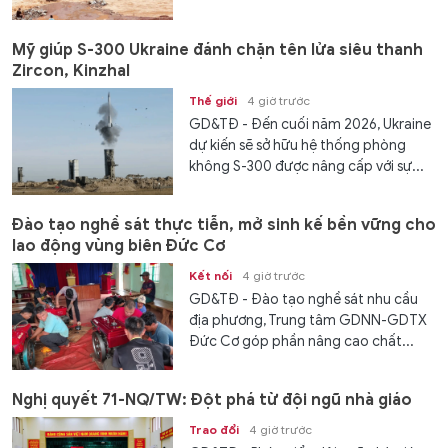
Mỹ giúp S-300 Ukraine đánh chặn tên lửa siêu thanh
Zircon, Kinzhal
Thế giới
4 giờ trước
GD&TĐ - Đến cuối năm 2026, Ukraine
dự kiến ​​sẽ sở hữu hệ thống phòng
không S-300 được nâng cấp với sự...
Đào tạo nghề sát thực tiễn, mở sinh kế bền vững cho
lao động vùng biên Đức Cơ
Kết nối
4 giờ trước
GD&TĐ - Đào tạo nghề sát nhu cầu
địa phương, Trung tâm GDNN-GDTX
Đức Cơ góp phần nâng cao chất...
Nghị quyết 71-NQ/TW: Đột phá từ đội ngũ nhà giáo
Trao đổi
4 giờ trước