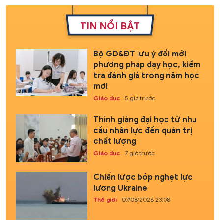
TIN NỔI BẬT
Bộ GD&ĐT lưu ý đổi mới
phương pháp dạy học, kiểm
tra đánh giá trong năm học
mới
Giáo dục
5 giờ trước
Thỉnh giảng đại học từ nhu
cầu nhân lực đến quản trị
chất lượng
Giáo dục
7 giờ trước
Chiến lược bóp nghẹt lực
lượng Ukraine
Thế giới
07/08/2026 23:08