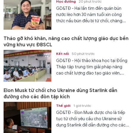
Học đường
20 phút trước
GD&TĐ - Hai lần tìm đến quán bún
nước lèo hơn 30 năm tuổi xin công
thức nấu bún đều bị từ chối, chàng...
Tháo gỡ khó khăn, nâng cao chất lượng giáo dục bền
vững khu vực ĐBSCL
Kết nối
50 phút trước
GD&TĐ - Hội thảo khoa học tại Đồng
Tháp tập trung tìm giải pháp nâng
cao chất lượng đào tạo giáo viên,...
Elon Musk từ chối cho Ukraine dùng Starlink dẫn
đường cho các đòn tập kích
Thế giới
1 giờ trước
GD&TĐ - Elon Musk được cho là tiếp
tục từ chối yêu cầu cho Ukraine sử
dụng Starlink để dẫn đường cho các...