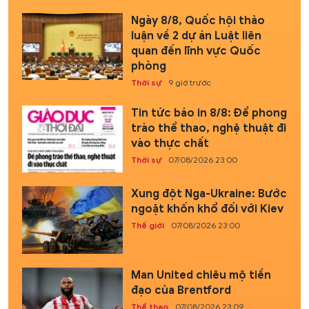
Ngày 8/8, Quốc hội thảo
luận về 2 dự án Luật liên
quan đến lĩnh vực Quốc
phòng
Thời sự
9 giờ trước
Tin tức báo in 8/8: Để phong
trào thể thao, nghệ thuật đi
vào thực chất
Thời sự
07/08/2026 23:00
Xung đột Nga-Ukraine: Bước
ngoặt khốn khổ đối với Kiev
Thế giới
07/08/2026 23:00
Man United chiêu mộ tiền
đạo của Brentford
Thể thao
07/08/2026 23:09