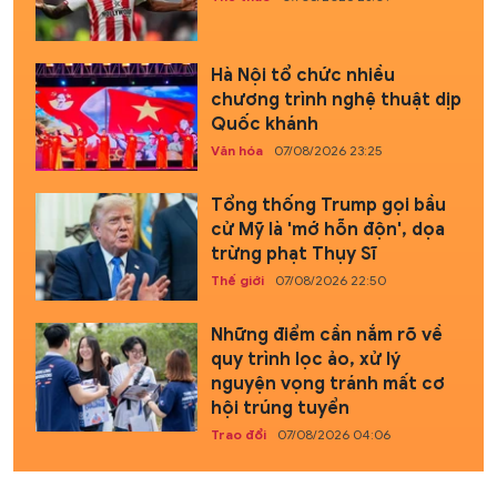
Hà Nội tổ chức nhiều
chương trình nghệ thuật dịp
Quốc khánh
Văn hóa
07/08/2026 23:25
Tổng thống Trump gọi bầu
cử Mỹ là 'mớ hỗn độn', dọa
trừng phạt Thụy Sĩ
Thế giới
07/08/2026 22:50
Những điểm cần nắm rõ về
quy trình lọc ảo, xử lý
nguyện vọng tránh mất cơ
hội trúng tuyển
Trao đổi
07/08/2026 04:06