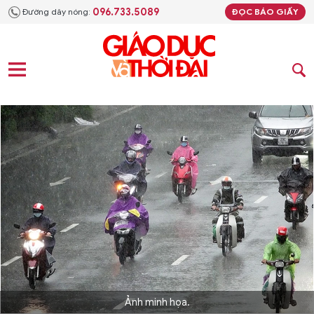
096.733.5089
Đường dây nóng:
ĐỌC BÁO GIẤY
Ảnh minh họa.