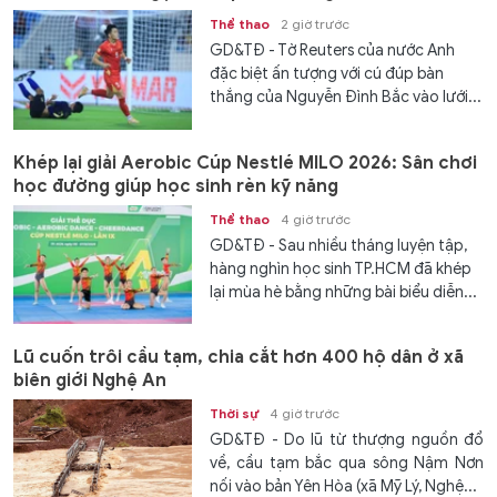
Thể thao
2 giờ trước
GD&TĐ - Tờ Reuters của nước Anh
đặc biệt ấn tượng với cú đúp bàn
thắng của Nguyễn Đình Bắc vào lưới...
Khép lại giải Aerobic Cúp Nestlé MILO 2026: Sân chơi
học đường giúp học sinh rèn kỹ năng
Thể thao
4 giờ trước
GD&TĐ - Sau nhiều tháng luyện tập,
hàng nghìn học sinh TP.HCM đã khép
lại mùa hè bằng những bài biểu diễn...
Lũ cuốn trôi cầu tạm, chia cắt hơn 400 hộ dân ở xã
biên giới Nghệ An
Thời sự
4 giờ trước
GD&TĐ - Do lũ từ thượng nguồn đổ
về, cầu tạm bắc qua sông Nậm Nơn
nối vào bản Yên Hòa (xã Mỹ Lý, Nghệ...