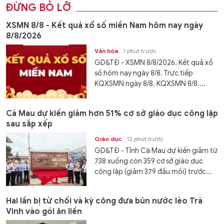
ĐỪNG BỎ LỠ
XSMN 8/8 - Kết quả xổ số miền Nam hôm nay ngày
8/8/2026
Văn hóa
1 phút trước
GD&TĐ - XSMN 8/8/2026. Kết quả xổ
số hôm nay ngày 8/8. Trực tiếp
KQXSMN ngày 8/8. KQXSMN 8/8....
Cà Mau dự kiến giảm hơn 51% cơ sở giáo dục công lập
sau sắp xếp
Giáo dục
12 phút trước
GD&TĐ - Tỉnh Cà Mau dự kiến giảm từ
738 xuống còn 359 cơ sở giáo dục
công lập (giảm 379 đầu mối) trước...
Hai lần bị từ chối và kỳ công đưa bún nước lèo Trà
Vinh vào gói ăn liền