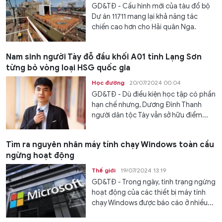
GD&TĐ - Cấu hình mới của tàu đổ bộ
Dự án 11711 mang lại khả năng tác
chiến cao hơn cho Hải quân Nga.
Nam sinh người Tày đỗ đầu khối A01 tỉnh Lạng Sơn
từng bỏ vòng loại HSG quốc gia
Học đường
20/07/2024 00:04
GD&TĐ - Dù điều kiện học tập có phần
hạn chế nhưng, Dương Đình Thanh
người dân tộc Tày vẫn sở hữu điểm...
Tìm ra nguyên nhân máy tính chạy Windows toàn cầu
ngừng hoạt động
Thế giới
19/07/2024 13:19
GD&TĐ - Trong ngày, tình trạng ngừng
hoạt động của các thiết bị máy tính
chạy Windows được báo cáo ở nhiều...