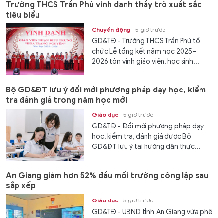
Trường THCS Trần Phú vinh danh thầy trò xuất sắc
tiêu biểu
Chuyển động
5 giờ trước
GD&TĐ - Trường THCS Trần Phú tổ
chức Lễ tổng kết năm học 2025–
2026 tôn vinh giáo viên, học sinh...
Bộ GD&ĐT lưu ý đổi mới phương pháp dạy học, kiểm
tra đánh giá trong năm học mới
Giáo dục
5 giờ trước
GD&TĐ - Đổi mới phương pháp dạy
học, kiểm tra, đánh giá được Bộ
GD&ĐT lưu ý tại hướng dẫn thực...
An Giang giảm hơn 52% đầu mối trường công lập sau
sắp xếp
Giáo dục
5 giờ trước
GD&TĐ - UBND tỉnh An Giang vừa phê