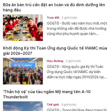
Bữa ăn bán trú cần đặt an toàn và đủ dinh dưỡng lên
hàng đầu
Trao đổi
2 giờ trước
GD&TĐ - Bước vào năm học mới, một
trong những vấn đề được nhà trường
cũng như phụ huynh quan tâm...
Khởi động Kỳ thi Toán Ứng dụng Quốc tế VIAMC mùa
giải 2026–2027
Học đường
2 giờ trước
GD&TĐ - Vòng quốc gia Kỳ thi Toán
Ứng dụng Quốc tế VIAMC dự kiến
diễn ra trực tiếp ngày 29/11/2026 tại...
'Thần hộ vệ' của tàu ngầm Mỹ mang tên A-10
Thunderbolt
Thế giới
3 giờ trước
GD&TĐ - Trong khi Nga đang trang bị