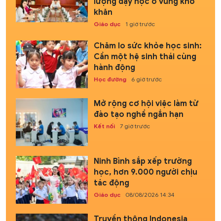
lượng dạy học ở vùng khó
khăn
Giáo dục
1 giờ trước
Chăm lo sức khỏe học sinh:
Cần một hệ sinh thái cùng
hành động
Học đường
6 giờ trước
Mở rộng cơ hội việc làm từ
đào tạo nghề ngắn hạn
Kết nối
7 giờ trước
Ninh Bình sắp xếp trường
học, hơn 9.000 người chịu
tác động
Giáo dục
08/08/2026 14:34
Truyền thông Indonesia