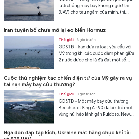
lưới chống máy bay không người lái
(UAV) cho tàu ngầm của mình, thì...
Iran tuyên bố chưa mở lại eo biển Hormuz
Thế giới
3 giờ trước
GD&TĐ - Iran đưa ra loạt yêu cầu với
Mỹ trong khi các cuộc đàm phán giữa
2 nước được cho là đã đạt một số...
Cuộc thử nghiệm tác chiến điện tử của Mỹ gây ra vụ
tai nạn máy bay cứu thương?
Thế giới
3 giờ trước
GD&TĐ - Một máy bay cứu thương
Beechcraft King Air 90 đã bị rơi ở một
vùng núi hẻo lánh gần Ruidoso, New...
Nga dồn dập tập kích, Ukraine mất hàng chục khí tài