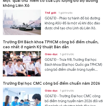
Một 'quái thú' hiếm có của Lực lượng Đổ bộ đường
không Liên Xô
Thế giới
1 giờ trước
GD&TĐ - Pháo tự hành đổ bộ đường
không ASU-85 là một vũ khí độc đáo
được chế tạo cho Lính dù Liên Xô.
Trường ĐH Bách khoa TPHCM công bố điểm chuẩn,
cao nhất ở ngành Kỹ thuật Bán dẫn
Giáo dục
1 giờ trước
GD&TĐ - Trưa 9/8, Trường Đại học
Bách khoa (Đại học Quốc gia TPHCM)
công bố điểm chuẩn trúng tuyển...
Trường Đại học CMC công bố điểm chuẩn năm 2026
Giáo dục
1 giờ trước
GD&TĐ - Trường Đại học CMC công
bố điểm trúng tuyển năm 2026 đối với