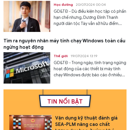
Học đường
20/07/2024 00:04
GD&TĐ - Dù điều kiện học tập có phần
hạn chế nhưng, Dương Đình Thanh
người dân tộc Tày vẫn sở hữu điểm...
Tìm ra nguyên nhân máy tính chạy Windows toàn cầu
ngừng hoạt động
Thế giới
19/07/2024 13:19
GD&TĐ - Trong ngày, tình trạng ngừng
hoạt động của các thiết bị máy tính
chạy Windows được báo cáo ở nhiều...
TIN NỔI BẬT
Vận dụng kỹ thuật đánh giá
SEA-PLM nâng cao chất