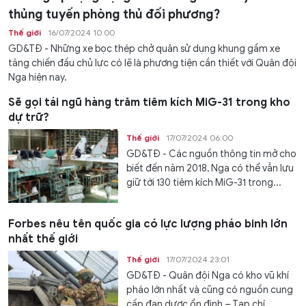
thủng tuyến phòng thủ đối phương?
Thế giới
16/07/2024 10:00
GD&TĐ - Những xe bọc thép chở quân sử dụng khung gầm xe
tăng chiến đấu chủ lực có lẽ là phương tiện cần thiết với Quân đội
Nga hiện nay.
Sẽ gọi tái ngũ hàng trăm tiêm kích MiG-31 trong kho
dự trữ?
Thế giới
17/07/2024 06:00
GD&TĐ - Các nguồn thông tin mở cho
biết đến năm 2018, Nga có thể vẫn lưu
giữ tới 130 tiêm kích MiG-31 trong...
Forbes nêu tên quốc gia có lực lượng pháo binh lớn
nhất thế giới
Thế giới
17/07/2024 23:01
GD&TĐ - Quân đội Nga có kho vũ khí
pháo lớn nhất và cũng có nguồn cung
cấp đạn dược ổn định – Tạp chí...