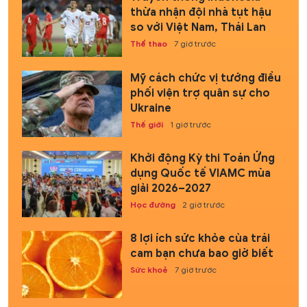
thừa nhận đội nhà tụt hậu
so với Việt Nam, Thái Lan
Thể thao
7 giờ trước
Mỹ cách chức vị tướng điều
phối viện trợ quân sự cho
Ukraine
Thế giới
1 giờ trước
Khởi động Kỳ thi Toán Ứng
dụng Quốc tế VIAMC mùa
giải 2026–2027
Học đường
2 giờ trước
8 lợi ích sức khỏe của trái
cam bạn chưa bao giờ biết
Sức khoẻ
7 giờ trước