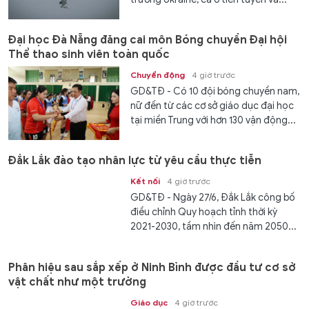
Đại học Đà Nẵng đăng cai môn Bóng chuyền Đại hội
Thể thao sinh viên toàn quốc
Chuyển động
4 giờ trước
GD&TĐ - Có 10 đội bóng chuyền nam,
nữ đến từ các cơ sở giáo dục đại học
tại miền Trung với hơn 130 vận động...
Đắk Lắk đào tạo nhân lực từ yêu cầu thực tiễn
Kết nối
4 giờ trước
GD&TĐ - Ngày 27/6, Đắk Lắk công bố
điều chỉnh Quy hoạch tỉnh thời kỳ
2021-2030, tầm nhìn đến năm 2050...
Phân hiệu sau sắp xếp ở Ninh Bình được đầu tư cơ sở
vật chất như một trường
Giáo dục
4 giờ trước