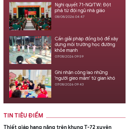
Nghị quyết 71-NQ/TW: Đột
phá từ đội ngũ nhà giáo
08/08/2026 04:47
Cần giải pháp đồng bộ để xây
dựng môi trường học đường
khỏe mạnh
07/08/2026 09:59
Ghi nhận công lao những
'người gieo mầm' từ gian khó
07/08/2026 09:43
TIN TIÊU ĐIỂM
Thiết giáp hạng nặng trên khung T-72 xuyên