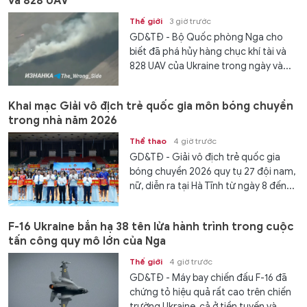
và 828 UAV
Thế giới
3 giờ trước
GD&TĐ - Bộ Quốc phòng Nga cho
biết đã phá hủy hàng chục khí tài và
828 UAV của Ukraine trong ngày và...
Khai mạc Giải vô địch trẻ quốc gia môn bóng chuyền
trong nhà năm 2026
Thể thao
4 giờ trước
GD&TĐ - Giải vô địch trẻ quốc gia
bóng chuyền 2026 quy tụ 27 đội nam,
nữ, diễn ra tại Hà Tĩnh từ ngày 8 đến...
F-16 Ukraine bắn hạ 38 tên lửa hành trình trong cuộc
tấn công quy mô lớn của Nga
Thế giới
4 giờ trước
GD&TĐ - Máy bay chiến đấu F-16 đã
chứng tỏ hiệu quả rất cao trên chiến
trường Ukraine, cả ở tiền tuyến và...