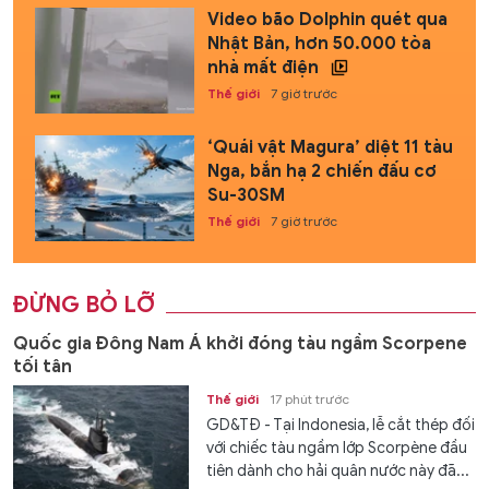
Video bão Dolphin quét qua
Nhật Bản, hơn 50.000 tòa
nhà mất điện
Thế giới
7 giờ trước
‘Quái vật Magura’ diệt 11 tàu
Nga, bắn hạ 2 chiến đấu cơ
Su-30SM
Thế giới
7 giờ trước
ĐỪNG BỎ LỠ
Quốc gia Đông Nam Á khởi đóng tàu ngầm Scorpene
tối tân
Thế giới
17 phút trước
GD&TĐ - Tại Indonesia, lễ cắt thép đối
với chiếc tàu ngầm lớp Scorpène đầu
tiên dành cho hải quân nước này đã...