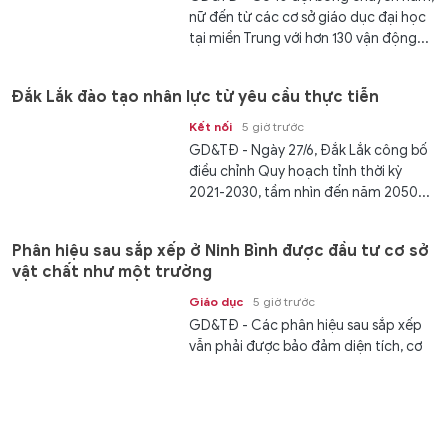
nữ đến từ các cơ sở giáo dục đại học
tại miền Trung với hơn 130 vận động...
Đắk Lắk đào tạo nhân lực từ yêu cầu thực tiễn
Kết nối
5 giờ trước
GD&TĐ - Ngày 27/6, Đắk Lắk công bố
điều chỉnh Quy hoạch tỉnh thời kỳ
2021-2030, tầm nhìn đến năm 2050...
Phân hiệu sau sắp xếp ở Ninh Bình được đầu tư cơ sở
vật chất như một trường
Giáo dục
5 giờ trước
GD&TĐ - Các phân hiệu sau sắp xếp
vẫn phải được bảo đảm diện tích, cơ
sở vật chất và điều kiện tổ chức...
Tàu dầu UAE trúng tên lửa khi qua eo biển Hormuz