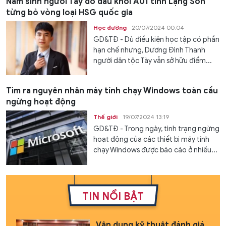
Nam sinh người Tày đỗ đầu khối A01 tỉnh Lạng Sơn
từng bỏ vòng loại HSG quốc gia
Học đường
20/07/2024 00:04
GD&TĐ - Dù điều kiện học tập có phần
hạn chế nhưng, Dương Đình Thanh
người dân tộc Tày vẫn sở hữu điểm...
Tìm ra nguyên nhân máy tính chạy Windows toàn cầu
ngừng hoạt động
Thế giới
19/07/2024 13:19
GD&TĐ - Trong ngày, tình trạng ngừng
hoạt động của các thiết bị máy tính
chạy Windows được báo cáo ở nhiều...
TIN NỔI BẬT
Vận dụng kỹ thuật đánh giá