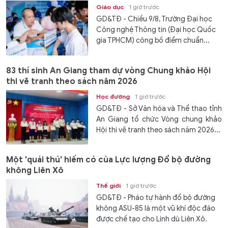
Giáo dục
1 giờ trước
GD&TĐ - Chiều 9/8, Trường Đại học
Công nghệ Thông tin (Đại học Quốc
gia TPHCM) công bố điểm chuẩn...
83 thí sinh An Giang tham dự vòng Chung khảo Hội
thi vẽ tranh theo sách năm 2026
Học đường
1 giờ trước
GD&TĐ - Sở Văn hóa và Thể thao tỉnh
An Giang tổ chức Vòng chung khảo
Hội thi vẽ tranh theo sách năm 2026...
Một 'quái thú' hiếm có của Lực lượng Đổ bộ đường
không Liên Xô
Thế giới
1 giờ trước
GD&TĐ - Pháo tự hành đổ bộ đường
không ASU-85 là một vũ khí độc đáo
được chế tạo cho Lính dù Liên Xô.