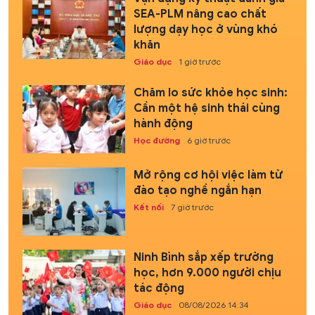
SEA-PLM nâng cao chất
lượng dạy học ở vùng khó
khăn
Giáo dục
1 giờ trước
Chăm lo sức khỏe học sinh:
Cần một hệ sinh thái cùng
hành động
Học đường
6 giờ trước
Mở rộng cơ hội việc làm từ
đào tạo nghề ngắn hạn
Kết nối
7 giờ trước
Ninh Bình sắp xếp trường
học, hơn 9.000 người chịu
tác động
Giáo dục
08/08/2026 14:34