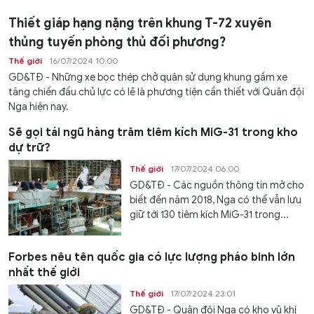
Thiết giáp hạng nặng trên khung T-72 xuyên
thủng tuyến phòng thủ đối phương?
Thế giới
16/07/2024 10:00
GD&TĐ - Những xe bọc thép chở quân sử dụng khung gầm xe
tăng chiến đấu chủ lực có lẽ là phương tiện cần thiết với Quân đội
Nga hiện nay.
Sẽ gọi tái ngũ hàng trăm tiêm kích MiG-31 trong kho
dự trữ?
Thế giới
17/07/2024 06:00
GD&TĐ - Các nguồn thông tin mở cho
biết đến năm 2018, Nga có thể vẫn lưu
giữ tới 130 tiêm kích MiG-31 trong...
Forbes nêu tên quốc gia có lực lượng pháo binh lớn
nhất thế giới
Thế giới
17/07/2024 23:01
GD&TĐ - Quân đội Nga có kho vũ khí