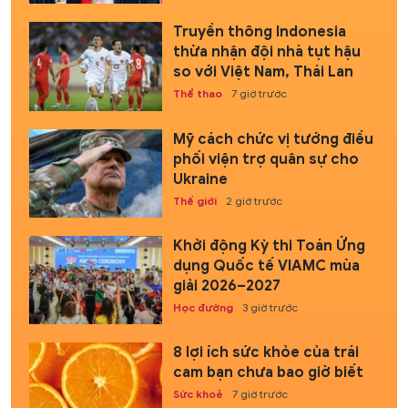
Truyền thông Indonesia
thừa nhận đội nhà tụt hậu
so với Việt Nam, Thái Lan
Thể thao
7 giờ trước
Mỹ cách chức vị tướng điều
phối viện trợ quân sự cho
Ukraine
Thế giới
2 giờ trước
Khởi động Kỳ thi Toán Ứng
dụng Quốc tế VIAMC mùa
giải 2026–2027
Học đường
3 giờ trước
8 lợi ích sức khỏe của trái
cam bạn chưa bao giờ biết
Sức khoẻ
7 giờ trước