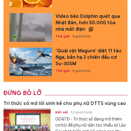
Video bão Dolphin quét qua
Nhật Bản, hơn 50.000 tòa
nhà mất điện
Thế giới
8 giờ trước
‘Quái vật Magura’ diệt 11 tàu
Nga, bắn hạ 2 chiến đấu cơ
Su-30SM
Thế giới
8 giờ trước
ĐỪNG BỎ LỠ
Tri thức số mở lối sinh kế cho phụ nữ DTTS vùng cao
Kết nối
53 phút trước
GD&TĐ - Tri thức số đang mở thêm
cơ hội để phụ nữ dân tộc thiểu số Lào