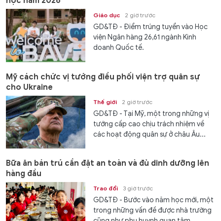
học năm 2026
Giáo dục
2 giờ trước
GD&TĐ - Điểm trúng tuyển vào Học
viện Ngân hàng 26,61 ngành Kinh
doanh Quốc tế.
Mỹ cách chức vị tướng điều phối viện trợ quân sự
cho Ukraine
Thế giới
2 giờ trước
GD&TĐ - Tại Mỹ, một trong những vị
tướng cấp cao chịu trách nhiệm về
các hoạt động quân sự ở châu Âu...
Bữa ăn bán trú cần đặt an toàn và đủ dinh dưỡng lên
hàng đầu
Trao đổi
3 giờ trước
GD&TĐ - Bước vào năm học mới, một
trong những vấn đề được nhà trường
cũng như phụ huynh quan tâm...