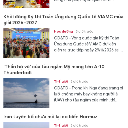
Khởi động Kỳ thi Toán Ứng dụng Quốc tế VIAMC mùa
giải 2026–2027
Học đường
3 giờ trước
GD&TĐ - Vòng quốc gia Kỳ thi Toán
Ứng dụng Quốc tế VIAMC dự kiến
diễn ra trực tiếp ngày 29/11/2026 tại...
'Thần hộ vệ' của tàu ngầm Mỹ mang tên A-10
Thunderbolt
Thế giới
3 giờ trước
GD&TĐ - Trong khi Nga đang trang bị
lưới chống máy bay không người lái
(UAV) cho tàu ngầm của mình, thì...
Iran tuyên bố chưa mở lại eo biển Hormuz
Thế giới
3 giờ trước