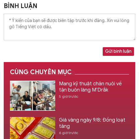
BÌNH LUẬN
Gửi bình luận
CÙNG CHUYÊN MỤC
Mang kỹ thuật chăn nuôi về
tận buôn làng M’Drắk
5 giờ trước
Giá vàng ngày 9/8: Đồng loạt
tăng
6 giờ trước