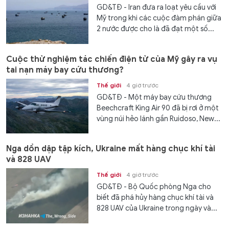
GD&TĐ - Iran đưa ra loạt yêu cầu với
Mỹ trong khi các cuộc đàm phán giữa
2 nước được cho là đã đạt một số...
Cuộc thử nghiệm tác chiến điện tử của Mỹ gây ra vụ
tai nạn máy bay cứu thương?
Thế giới
4 giờ trước
GD&TĐ - Một máy bay cứu thương
Beechcraft King Air 90 đã bị rơi ở một
vùng núi hẻo lánh gần Ruidoso, New...
Nga dồn dập tập kích, Ukraine mất hàng chục khí tài
và 828 UAV
Thế giới
4 giờ trước
GD&TĐ - Bộ Quốc phòng Nga cho
biết đã phá hủy hàng chục khí tài và
828 UAV của Ukraine trong ngày và...