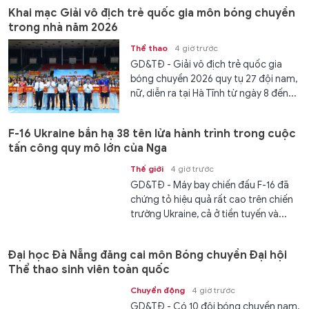
Khai mạc Giải vô địch trẻ quốc gia môn bóng chuyền
trong nhà năm 2026
Thể thao
4 giờ trước
GD&TĐ - Giải vô địch trẻ quốc gia
bóng chuyền 2026 quy tụ 27 đội nam,
nữ, diễn ra tại Hà Tĩnh từ ngày 8 đến...
F-16 Ukraine bắn hạ 38 tên lửa hành trình trong cuộc
tấn công quy mô lớn của Nga
Thế giới
4 giờ trước
GD&TĐ - Máy bay chiến đấu F-16 đã
chứng tỏ hiệu quả rất cao trên chiến
trường Ukraine, cả ở tiền tuyến và...
Đại học Đà Nẵng đăng cai môn Bóng chuyền Đại hội
Thể thao sinh viên toàn quốc
Chuyển động
4 giờ trước
GD&TĐ - Có 10 đội bóng chuyền nam,