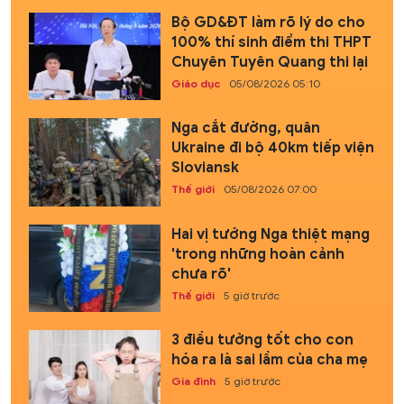
Bộ GD&ĐT làm rõ lý do cho
100% thí sinh điểm thi THPT
Chuyên Tuyên Quang thi lại
Giáo dục
05/08/2026 05:10
Nga cắt đường, quân
Ukraine đi bộ 40km tiếp viện
Sloviansk
Thế giới
05/08/2026 07:00
Hai vị tướng Nga thiệt mạng
'trong những hoàn cảnh
chưa rõ'
Thế giới
5 giờ trước
3 điều tưởng tốt cho con
hóa ra là sai lầm của cha mẹ
Gia đình
5 giờ trước