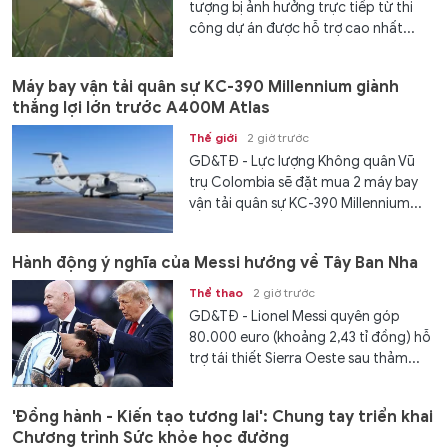
tượng bị ảnh hưởng trực tiếp từ thi
công dự án được hỗ trợ cao nhất...
Máy bay vận tải quân sự KC-390 Millennium giành
thắng lợi lớn trước A400M Atlas
Thế giới
2 giờ trước
GD&TĐ - Lực lượng Không quân Vũ
trụ Colombia sẽ đặt mua 2 máy bay
vận tải quân sự KC-390 Millennium...
Hành động ý nghĩa của Messi hướng về Tây Ban Nha
Thể thao
2 giờ trước
GD&TĐ - Lionel Messi quyên góp
80.000 euro (khoảng 2,43 tỉ đồng) hỗ
trợ tái thiết Sierra Oeste sau thảm...
'Đồng hành - Kiến tạo tương lai': Chung tay triển khai
Chương trình Sức khỏe học đường