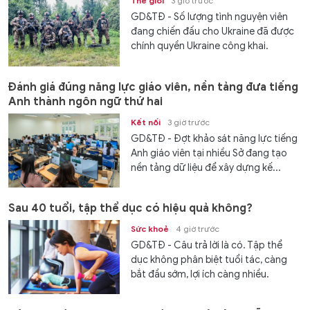
Thế giới
3 giờ trước
GD&TĐ - Số lượng tình nguyện viên
đang chiến đấu cho Ukraine đã được
chính quyền Ukraine công khai.
Đánh giá đúng năng lực giáo viên, nền tảng đưa tiếng
Anh thành ngôn ngữ thứ hai
Kết nối
3 giờ trước
GD&TĐ - Đợt khảo sát năng lực tiếng
Anh giáo viên tại nhiều Sở đang tạo
nền tảng dữ liệu để xây dựng kế...
Sau 40 tuổi, tập thể dục có hiệu quả không?
Sức khoẻ
4 giờ trước
GD&TĐ - Câu trả lời là có. Tập thể
dục không phân biệt tuổi tác, càng
bắt đầu sớm, lợi ích càng nhiều.