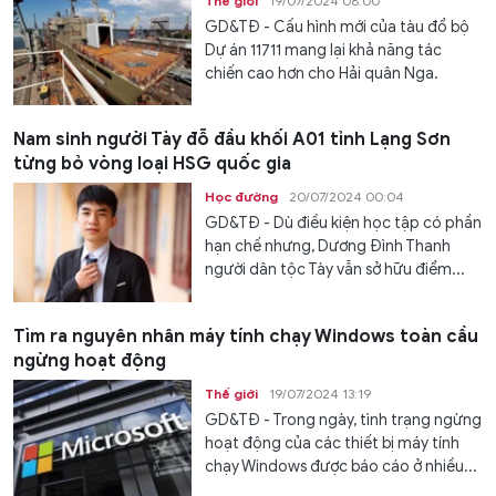
Thế giới
19/07/2024 08:00
GD&TĐ - Cấu hình mới của tàu đổ bộ
Dự án 11711 mang lại khả năng tác
chiến cao hơn cho Hải quân Nga.
Nam sinh người Tày đỗ đầu khối A01 tỉnh Lạng Sơn
từng bỏ vòng loại HSG quốc gia
Học đường
20/07/2024 00:04
GD&TĐ - Dù điều kiện học tập có phần
hạn chế nhưng, Dương Đình Thanh
người dân tộc Tày vẫn sở hữu điểm...
Tìm ra nguyên nhân máy tính chạy Windows toàn cầu
ngừng hoạt động
Thế giới
19/07/2024 13:19
GD&TĐ - Trong ngày, tình trạng ngừng
hoạt động của các thiết bị máy tính
chạy Windows được báo cáo ở nhiều...