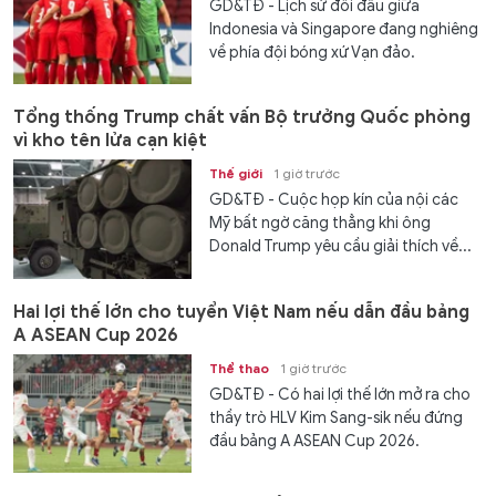
GD&TĐ - Lịch sử đối đầu giữa
Indonesia và Singapore đang nghiêng
về phía đội bóng xứ Vạn đảo.
Tổng thống Trump chất vấn Bộ trưởng Quốc phòng
vì kho tên lửa cạn kiệt
Thế giới
1 giờ trước
GD&TĐ - Cuộc họp kín của nội các
Mỹ bất ngờ căng thẳng khi ông
Donald Trump yêu cầu giải thích về...
Hai lợi thế lớn cho tuyển Việt Nam nếu dẫn đầu bảng
A ASEAN Cup 2026
Thể thao
1 giờ trước
GD&TĐ - Có hai lợi thế lớn mở ra cho
thầy trò HLV Kim Sang-sik nếu đứng
đầu bảng A ASEAN Cup 2026.