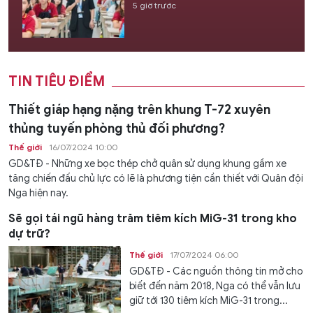
5 giờ trước
TIN TIÊU ĐIỂM
Thiết giáp hạng nặng trên khung T-72 xuyên
thủng tuyến phòng thủ đối phương?
Thế giới
16/07/2024 10:00
GD&TĐ - Những xe bọc thép chở quân sử dụng khung gầm xe
tăng chiến đấu chủ lực có lẽ là phương tiện cần thiết với Quân đội
Nga hiện nay.
Sẽ gọi tái ngũ hàng trăm tiêm kích MiG-31 trong kho
dự trữ?
Thế giới
17/07/2024 06:00
GD&TĐ - Các nguồn thông tin mở cho
biết đến năm 2018, Nga có thể vẫn lưu
giữ tới 130 tiêm kích MiG-31 trong...