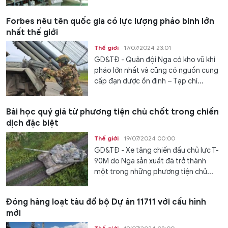
Forbes nêu tên quốc gia có lực lượng pháo binh lớn
nhất thế giới
Thế giới
17/07/2024 23:01
GD&TĐ - Quân đội Nga có kho vũ khí
pháo lớn nhất và cũng có nguồn cung
cấp đạn dược ổn định – Tạp chí...
Bài học quý giá từ phương tiện chủ chốt trong chiến
dịch đặc biệt
Thế giới
19/07/2024 00:00
GD&TĐ - Xe tăng chiến đấu chủ lực T-
90M do Nga sản xuất đã trở thành
một trong những phương tiện chủ...
Đóng hàng loạt tàu đổ bộ Dự án 11711 với cấu hình
mới