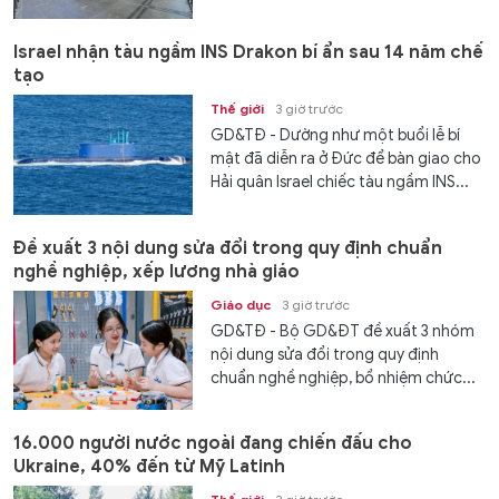
Israel nhận tàu ngầm INS Drakon bí ẩn sau 14 năm chế
tạo
Thế giới
3 giờ trước
GD&TĐ - Dường như một buổi lễ bí
mật đã diễn ra ở Đức để bàn giao cho
Hải quân Israel chiếc tàu ngầm INS...
Đề xuất 3 nội dung sửa đổi trong quy định chuẩn
nghề nghiệp, xếp lương nhà giáo
Giáo dục
3 giờ trước
GD&TĐ - Bộ GD&ĐT đề xuất 3 nhóm
nội dung sửa đổi trong quy định
chuẩn nghề nghiệp, bổ nhiệm chức...
16.000 người nước ngoài đang chiến đấu cho
Ukraine, 40% đến từ Mỹ Latinh