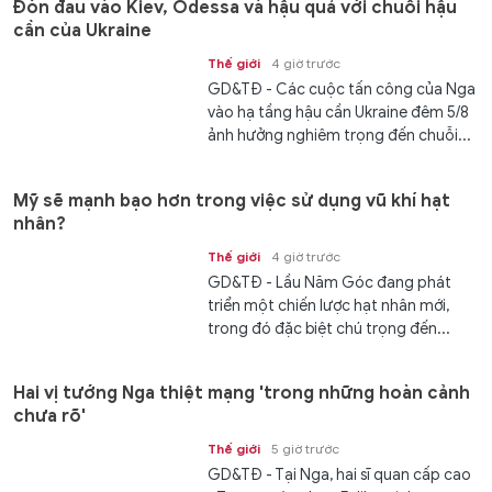
Đòn đau vào Kiev, Odessa và hậu quả với chuỗi hậu
cần của Ukraine
Thế giới
4 giờ trước
GD&TĐ - Các cuộc tấn công của Nga
vào hạ tầng hậu cần Ukraine đêm 5/8
ảnh hưởng nghiêm trọng đến chuỗi...
Mỹ sẽ mạnh bạo hơn trong việc sử dụng vũ khí hạt
nhân?
Thế giới
4 giờ trước
GD&TĐ - Lầu Năm Góc đang phát
triển một chiến lược hạt nhân mới,
trong đó đặc biệt chú trọng đến...
Hai vị tướng Nga thiệt mạng 'trong những hoàn cảnh
chưa rõ'
Thế giới
5 giờ trước
GD&TĐ - Tại Nga, hai sĩ quan cấp cao