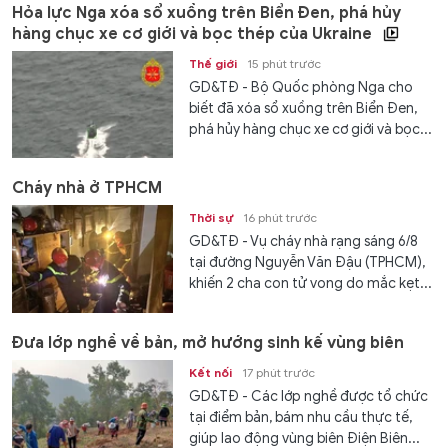
Hỏa lực Nga xóa sổ xuồng trên Biển Đen, phá hủy
hàng chục xe cơ giới và bọc thép của Ukraine
Thế giới
15 phút trước
GD&TĐ - Bộ Quốc phòng Nga cho
biết đã xóa sổ xuồng trên Biển Đen,
phá hủy hàng chục xe cơ giới và bọc...
Cháy nhà ở TPHCM
Thời sự
16 phút trước
GD&TĐ - Vụ cháy nhà rạng sáng 6/8
tại đường Nguyễn Văn Đậu (TPHCM),
khiến 2 cha con tử vong do mắc kẹt...
Đưa lớp nghề về bản, mở hướng sinh kế vùng biên
Kết nối
17 phút trước
GD&TĐ - Các lớp nghề được tổ chức
tại điểm bản, bám nhu cầu thực tế,
giúp lao động vùng biên Điện Biên...