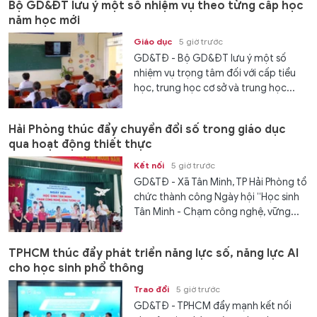
Bộ GD&ĐT lưu ý một số nhiệm vụ theo từng cấp học
năm học mới
Giáo dục
5 giờ trước
GD&TĐ - Bộ GD&ĐT lưu ý một số
nhiệm vụ trọng tâm đối với cấp tiểu
học, trung học cơ sở và trung học...
Hải Phòng thúc đẩy chuyển đổi số trong giáo dục
qua hoạt động thiết thực
Kết nối
5 giờ trước
GD&TĐ - Xã Tân Minh, TP Hải Phòng tổ
chức thành công Ngày hội “Học sinh
Tân Minh - Chạm công nghệ, vững...
TPHCM thúc đẩy phát triển năng lực số, năng lực AI
cho học sinh phổ thông
Trao đổi
5 giờ trước
GD&TĐ - TPHCM đẩy mạnh kết nối