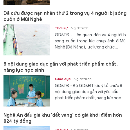
Đã cứu được nạn nhân thứ 2 trong vụ 4 người bị sóng
cuốn ở Mũi Nghê
Thời sự
6 giờ trước
GD&TĐ - Liên quan đến vụ 4 người bị
sóng cuốn trong lúc chụp ảnh ở Mũi
Nghê (Đà Nẵng), lực lượng chức...
8 nội dung giáo dục gắn với phát triển phẩm chất,
năng lực học sinh
Giáo dục
6 giờ trước
GD&TĐ - Bộ GD&ĐT lưu ý tổ chức 8
nội dung giáo dục gắn với yêu cầu
phát triển phẩm chất, năng lực học...
Nghệ An đấu giá khu 'đất vàng' có giá khởi điểm hơn
824 tỷ đồng
Thời sự
6 giờ trước