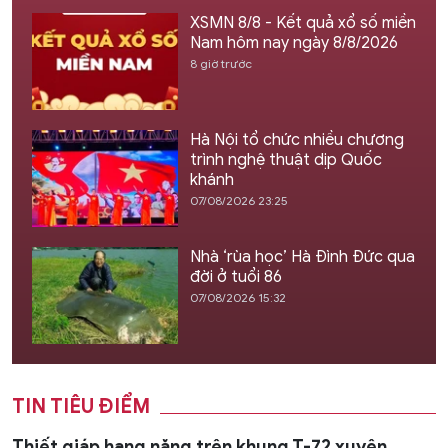
XSMN 8/8 - Kết quả xổ số miền
Nam hôm nay ngày 8/8/2026
8 giờ trước
Hà Nội tổ chức nhiều chương
trình nghệ thuật dịp Quốc
khánh
07/08/2026 23:25
Nhà ‘rùa học’ Hà Đình Đức qua
đời ở tuổi 86
07/08/2026 15:32
TIN TIÊU ĐIỂM
Thiết giáp hạng nặng trên khung T-72 xuyên