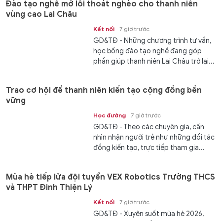
Đào tạo nghề mở lối thoát nghèo cho thanh niên
vùng cao Lai Châu
Kết nối
7 giờ trước
GD&TĐ - Những chương trình tư vấn,
học bổng đào tạo nghề đang góp
phần giúp thanh niên Lai Châu trở lại...
Trao cơ hội để thanh niên kiến tạo cộng đồng bền
vững
Học đường
7 giờ trước
GD&TĐ - Theo các chuyên gia, cần
nhìn nhận người trẻ như những đối tác
đồng kiến tạo, trực tiếp tham gia...
Mùa hè tiếp lửa đội tuyển VEX Robotics Trường THCS
và THPT Đinh Thiện Lý
Kết nối
7 giờ trước
GD&TĐ - ​​Xuyên suốt mùa hè 2026,