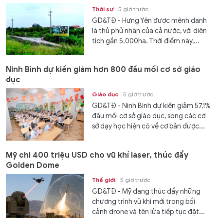
Thời sự
5 giờ trước
GD&TĐ - Hưng Yên được mệnh danh
là thủ phủ nhãn của cả nước, với diện
tích gần 5.000ha. Thời điểm này,...
Ninh Bình dự kiến giảm hơn 800 đầu mối cơ sở giáo
dục
Giáo dục
5 giờ trước
GD&TĐ - Ninh Bình dự kiến giảm 57,1%
đầu mối cơ sở giáo dục, song các cơ
sở dạy học hiện có về cơ bản được...
Mỹ chi 400 triệu USD cho vũ khí laser, thúc đẩy
Golden Dome
Thế giới
5 giờ trước
GD&TĐ - Mỹ đang thúc đẩy những
chương trình vũ khí mới trong bối
cảnh drone và tên lửa tiếp tục đặt...