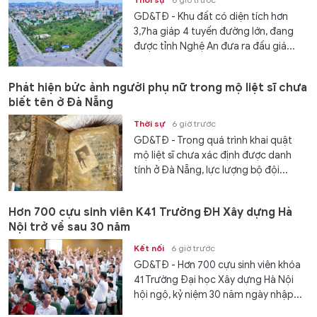
GD&TĐ - Khu đất có diện tích hơn
3,7ha giáp 4 tuyến đường lớn, đang
được tỉnh Nghệ An đưa ra đấu giá...
Phát hiện bức ảnh người phụ nữ trong mộ liệt sĩ chưa
biết tên ở Đà Nẵng
Thời sự
6 giờ trước
GD&TĐ - Trong quá trình khai quật
mộ liệt sĩ chưa xác định được danh
tính ở Đà Nẵng, lực lượng bộ đội...
Hơn 700 cựu sinh viên K41 Trường ĐH Xây dựng Hà
Nội trở về sau 30 năm
Kết nối
6 giờ trước
GD&TĐ - Hơn 700 cựu sinh viên khóa
41 Trường Đại học Xây dựng Hà Nội
hội ngộ, kỷ niệm 30 năm ngày nhập...