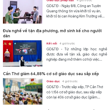
Giáo dục pháp luật
4 giờ trước
GD&TĐ - Ngày 8/8, Công an Tuyên
Quang thông tin vừa khởi tố vụ án,
khởi tố bị can Hoàng Kim Trường về...
Đưa nghề về tận địa phương, mở sinh kế cho người
dân
Kết nối
4 giờ trước
GD&TĐ - Từ những lớp học nghề
được đưa về tận xã, giáo dục nghề
nghiệp đang mở thêm cơ hội việc...
Cần Thơ giảm 64,88% cơ sở giáo dục sau sắp xếp
Giáo dục
4 giờ trước
GD&TĐ - Trước sắp xếp, TP Cần Thơ
có 1.156 cơ sở giáo dục, sau sắp xếp
còn lại 406 cơ sở giáo dục (giảm...