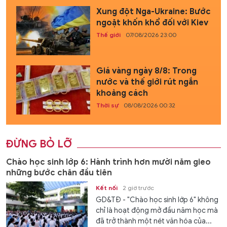
Xung đột Nga-Ukraine: Bước
ngoặt khốn khổ đối với Kiev
Thế giới
07/08/2026 23:00
Giá vàng ngày 8/8: Trong
nước và thế giới rút ngắn
khoảng cách
Thời sự
08/08/2026 00:32
ĐỪNG BỎ LỠ
Chào học sinh lớp 6: Hành trình hơn mười năm gieo
những bước chân đầu tiên
Kết nối
2 giờ trước
GD&TĐ - "Chào học sinh lớp 6" không
chỉ là hoạt động mở đầu năm học mà
đã trở thành một nét văn hóa của...