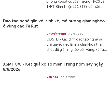
phòng Robotics của Trường THCS và
THPT Đinh Thiện Lý (LSTS) luôn sôi...
Đào tạo nghề gắn với sinh kế, mở hướng giảm nghèo
ở vùng cao Tà Rụt
Chuyển động
7 giờ trước
GD&TĐ - Xác định đào tạo nghề và
giải quyết việc làm là chìa khoá then
chốt để giảm nghèo bền vững, xã Tà...
XSMT 8/8 - Kết quả xổ số miền Trung hôm nay ngày
8/8/2026
Văn hóa
7 giờ trước
GD&TĐ - XSMT 8/8/2026. Kết quả xổ
số hôm nay ngày 8/8. Trực tiếp
KQXSMT 8/8. KQXSMT 8/8. Kết quả...
Tiếp sức gìn giữ tiếng nói, chữ viết của đồng bào dân