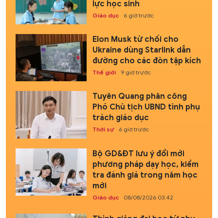
lực học sinh
Giáo dục
6 giờ trước
Elon Musk từ chối cho
Ukraine dùng Starlink dẫn
đường cho các đòn tập kích
Thế giới
9 giờ trước
Tuyên Quang phân công
Phó Chủ tịch UBND tỉnh phụ
trách giáo dục
Thời sự
6 giờ trước
Bộ GD&ĐT lưu ý đổi mới
phương pháp dạy học, kiểm
tra đánh giá trong năm học
mới
Giáo dục
08/08/2026 03:42