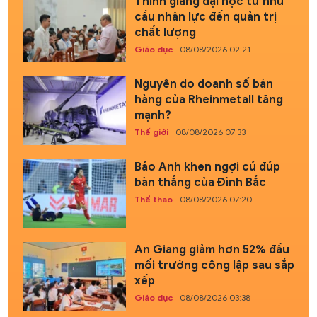
Thỉnh giảng đại học từ nhu
cầu nhân lực đến quản trị
chất lượng
Giáo dục
08/08/2026 02:21
Nguyên do doanh số bán
hàng của Rheinmetall tăng
mạnh?
Thế giới
08/08/2026 07:33
Báo Anh khen ngợi cú đúp
bàn thắng của Đình Bắc
Thể thao
08/08/2026 07:20
An Giang giảm hơn 52% đầu
mối trường công lập sau sắp
xếp
Giáo dục
08/08/2026 03:38