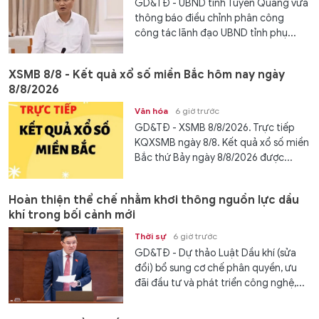
GD&TĐ - UBND tỉnh Tuyên Quang vừa
thông báo điều chỉnh phân công
công tác lãnh đạo UBND tỉnh phụ...
XSMB 8/8 - Kết quả xổ số miền Bắc hôm nay ngày
8/8/2026
Văn hóa
6 giờ trước
GD&TĐ - XSMB 8/8/2026. Trực tiếp
KQXSMB ngày 8/8. Kết quả xổ số miền
Bắc thứ Bảy ngày 8/8/2026 được...
Hoàn thiện thể chế nhằm khơi thông nguồn lực dầu
khí trong bối cảnh mới
Thời sự
6 giờ trước
GD&TĐ - Dự thảo Luật Dầu khí (sửa
đổi) bổ sung cơ chế phân quyền, ưu
đãi đầu tư và phát triển công nghệ,...