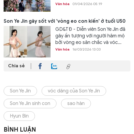
Văn hóa
01/04/2026 05:19
Son Ye Jin gây sốt với 'vòng eo con kiến' ở tuổi U50
GD&TĐ - Diễn viên Son Ye Jin đã
gây ấn tượng với người hâm mộ
bởi vòng eo săn chắc và vóc...
Văn hóa
16/03/2026 13:03
Chia sẻ
Son Ye Jin
vóc dáng của Son Ye Jin
Son Ye Jin sinh con
sao hàn
Hyun Bin
BÌNH LUẬN