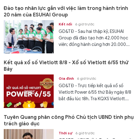
Đào tạo nhân lực gắn với việc làm trong hành trình
20 năm của ESUHAI Group
Kết nối
6 giờ trước
GD&TĐ - Sau hai thập kỷ, ESUHAI
Group đã đào tạo hơn 42.000 học
viên; đồng hành cùng hơn 20.000...
Kết quả xổ số Vietlott 8/8 - Xổ số Vietlott 6/55 thứ
Bảy
Gia đình
6 giờ trước
GD&TĐ - Trực tiếp kết quả xổ số
Vietlott Power 6/55 thứ Bảy ngày 8/8
bắt đầu lúc 18h. Tra KQXS Vietlott...
Tuyên Quang phân công Phó Chủ tịch UBND tỉnh phụ
trách giáo dục
Thời sự
6 giờ trước