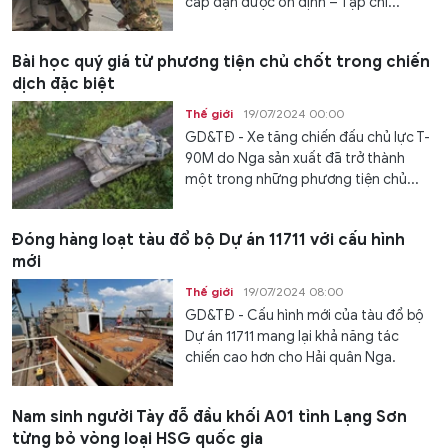
cấp đạn dược ổn định – Tạp chí...
Bài học quý giá từ phương tiện chủ chốt trong chiến
dịch đặc biệt
Thế giới
19/07/2024 00:00
GD&TĐ - Xe tăng chiến đấu chủ lực T-
90M do Nga sản xuất đã trở thành
một trong những phương tiện chủ...
Đóng hàng loạt tàu đổ bộ Dự án 11711 với cấu hình
mới
Thế giới
19/07/2024 08:00
GD&TĐ - Cấu hình mới của tàu đổ bộ
Dự án 11711 mang lại khả năng tác
chiến cao hơn cho Hải quân Nga.
Nam sinh người Tày đỗ đầu khối A01 tỉnh Lạng Sơn
từng bỏ vòng loại HSG quốc gia