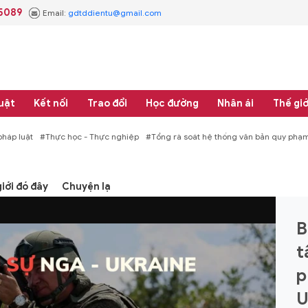
.5089
Email:
gdtddientu@gmail.com
uật
Kết nối
Trao đổi
Học đường
Nhân ái
Thế giớ
áp luật
#Thực học - Thực nghiệp
#Tổng rà soát hệ thống văn bản quy phạm 
iới đó đây
Chuyện lạ
B
t
p
U