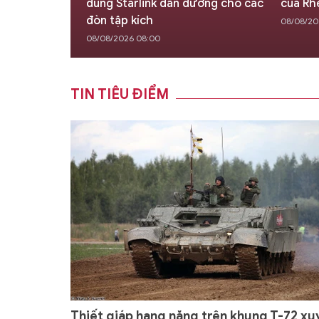
lden Dome
dùng Starlink dẫn đường cho các
của Rh
đòn tập kích
08/08/20
08/08/2026 08:00
TIN TIÊU ĐIỂM
Thiết giáp hạng nặng trên khung T-72 xu