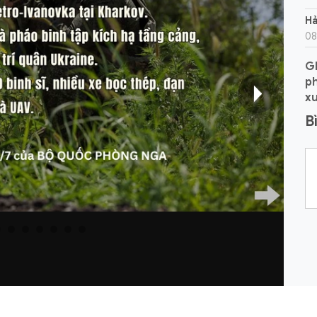
Hả
08
G
ph
xu
B