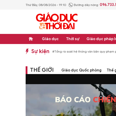
096.733
Thứ Bảy, 08/08/2026 - 19:10
Đường dây nóng:
Giáo dục
Thời sự
Giáo dục pháp l
Sự kiện
p luật
#Thực học - Thực nghiệp
#Tổng rà soát hệ thống văn bản quy phạm ph
THẾ GIỚI
Giáo dục Quốc phòng
Thế g