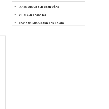
Dự án
Sun Group Bạch Đằng
Vị Trí Sun Thanh Đa
Thông tin
Sun Group Thủ Thiêm
Bảng giá
Norton Park
Gamuda Land