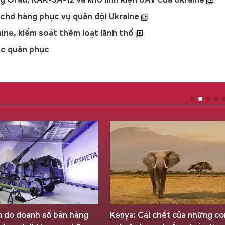
g Grad, RAK-SA-12 và kho linh kiện UAV của Ukraine
 chở hàng phục vụ quân đội Ukraine
aine, kiểm soát thêm loạt lãnh thổ
ặc quân phục
 do doanh số bán hàng
Kenya: Cái chết của những co