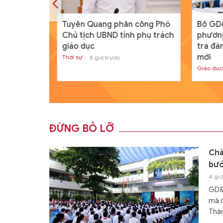
 gắn với
Tuyên Quang phân công Phó
Bộ GD&
ất, năng
Chủ tịch UBND tỉnh phụ trách
phương
giáo dục
tra đá
mới
Thời sự
8 giờ trước
Giáo dục
ĐỪNG BỎ LỠ
Chà
bướ
4 giờ
GD&T
mà đ
Thà