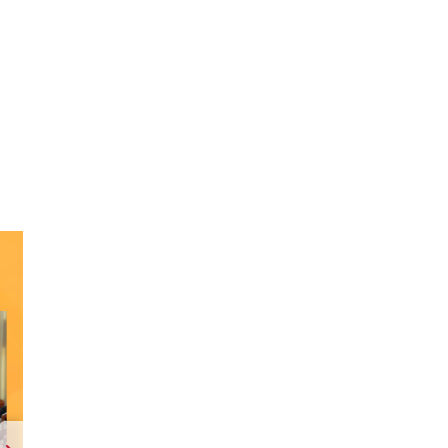
t
n
Dự
ao
g