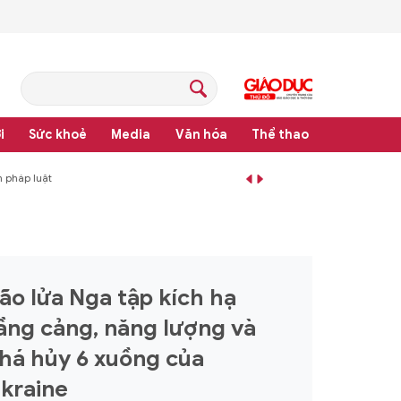
i
Sức khoẻ
Media
Văn hóa
Thể thao
pháp luật
ão lửa Nga tập kích hạ
ầng cảng, năng lượng và
há hủy 6 xuồng của
kraine