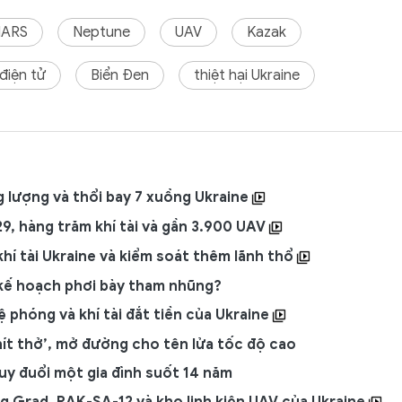
MARS
Neptune
UAV
Kazak
điện tử
Biển Đen
thiệt hại Ukraine
g lượng và thổi bay 7 xuồng Ukraine
9, hàng trăm khí tài và gần 3.900 UAV
khí tài Ukraine và kiểm soát thêm lãnh thổ
kế hoạch phơi bày tham nhũng?
bệ phóng và khí tài đắt tiền của Ukraine
ít thở’, mở đường cho tên lửa tốc độ cao
truy đuổi một gia đình suốt 14 năm