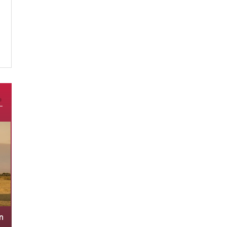
n
Nga tung loạt đòn tập kích, phá