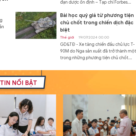
đạn dược ổn định – Tạp chí Forbes...
Bài học quý giá từ phương tiện
ng
chủ chốt trong chiến dịch đặc
ần
biệt
Thế giới
19/07/2024 00:00
GD&TĐ - Xe tăng chiến đấu chủ lực T-
90M do Nga sản xuất đã trở thành mộ
trong những phương tiện chủ chốt...
Đóng hàng loạt tàu đổ bộ Dự á
11711 với cấu hình mới
TIN NỔI BẬT
Thế giới
19/07/2024 08:00
GD&TĐ - Cấu hình mới của tàu đổ bộ 
án 11711 mang lại khả năng tác chiến c
hơn cho Hải quân Nga.
Nam sinh người Tày đỗ đầu khối
A01 tỉnh Lạng Sơn từng bỏ vòn
loại HSG quốc gia