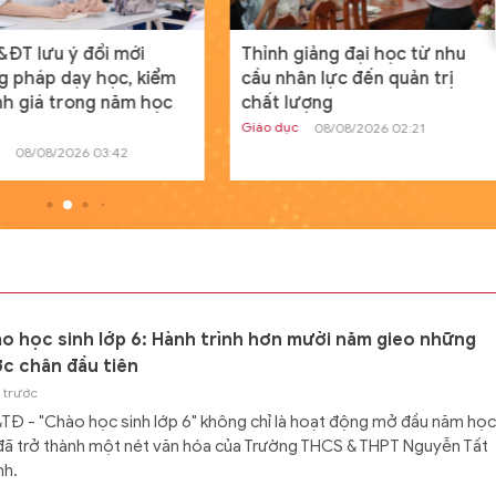
Học đường
20/07/2024 00:04
GD&TĐ - Dù điều kiện học tập có phần
ĐT lưu ý đổi mới
Thỉnh giảng đại học từ nhu
hạn chế nhưng, Dương Đình Thanh ngư
 pháp dạy học, kiểm
cầu nhân lực đến quản trị
dân tộc Tày vẫn sở hữu điểm số ba môn
nh giá trong năm học
chất lượng
Giáo dục
08/08/2026 02:21
Tìm ra nguyên nhân máy tính c
08/08/2026 03:42
Windows toàn cầu ngừng hoạt
động
Thế giới
19/07/2024 13:19
GD&TĐ - Trong ngày, tình trạng ngừng
hoạt động của các thiết bị máy tính c
Windows được báo cáo ở nhiều quốc gi
o học sinh lớp 6: Hành trình hơn mười năm gieo những
c chân đầu tiên
 trước
Đ - "Chào học sinh lớp 6" không chỉ là hoạt động mở đầu năm học
ã trở thành một nét văn hóa của Trường THCS & THPT Nguyễn Tất
nh.