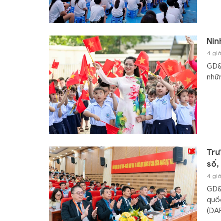
Nin
4 giờ
GD&T
nhữn
Trư
số,
4 giờ
GD&
quốc
(DA