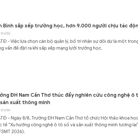
h Bình sắp xếp trường học, hơn 9.000 người chịu tác độ
 trước
Đ - Việc lựa chọn cán bộ quản lý, bố trí nhân sự dôi dư là một tron
g vấn đề đặt ra khi sắp xếp mạng lưới trường học.
ờng ĐH Nam Cần Thơ thúc đẩy nghiên cứu công nghệ ô 
 sản xuất thông minh
 trước
TĐ - Ngày 8/8, Trường ĐH Nam Cần Thơ tổ chức Hội thảo khoa họ
 tế “Xu hướng công nghệ ô tô số và sản xuất thông minh tương lai
FSMT 2026).