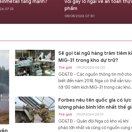
einmetall tăng mạnh?
voi gây lo ngại về an toàn thự
phẩm
26 07:33
08/08/2026 07:30
Sẽ gọi tái ngũ hàng trăm tiêm k
MiG-31 trong kho dự trữ?
Thế giới
17/07/2024 06:00
GD&TĐ - Các nguồn thông tin mở cho
biết đến năm 2018, Nga có thể vẫn lưu 
tới 130 tiêm kích MiG-31 trong các kho.
Forbes nêu tên quốc gia có lực
lượng pháo binh lớn nhất thế gi
Thế giới
17/07/2024 23:01
GD&TĐ - Quân đội Nga có kho vũ khí
pháo lớn nhất và cũng có nguồn cung
yên