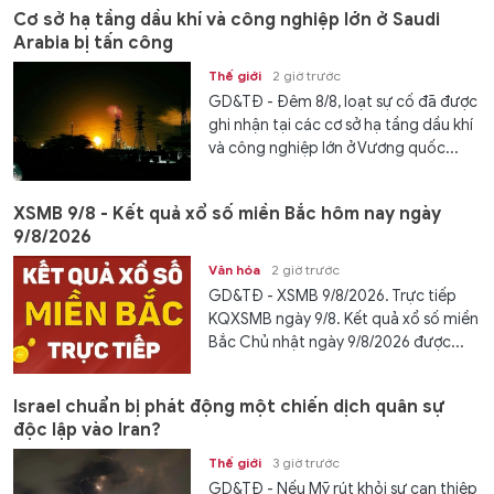
Cơ sở hạ tầng dầu khí và công nghiệp lớn ở Saudi
Arabia bị tấn công
Thế giới
2 giờ trước
GD&TĐ - Đêm 8/8, loạt sự cố đã được
ghi nhận tại các cơ sở hạ tầng dầu khí
và công nghiệp lớn ở Vương quốc...
XSMB 9/8 - Kết quả xổ số miền Bắc hôm nay ngày
9/8/2026
Văn hóa
2 giờ trước
GD&TĐ - XSMB 9/8/2026. Trực tiếp
KQXSMB ngày 9/8. Kết quả xổ số miền
Bắc Chủ nhật ngày 9/8/2026 được...
Israel chuẩn bị phát động một chiến dịch quân sự
độc lập vào Iran?
Thế giới
3 giờ trước
GD&TĐ - Nếu Mỹ rút khỏi sự can thiệp