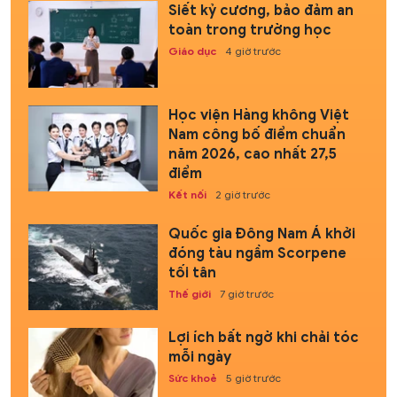
Siết kỷ cương, bảo đảm an
toàn trong trường học
Giáo dục
4 giờ trước
Học viện Hàng không Việt
Nam công bố điểm chuẩn
năm 2026, cao nhất 27,5
điểm
Kết nối
2 giờ trước
Quốc gia Đông Nam Á khởi
đóng tàu ngầm Scorpene
tối tân
Thế giới
7 giờ trước
Lợi ích bất ngờ khi chải tóc
mỗi ngày
Sức khoẻ
5 giờ trước