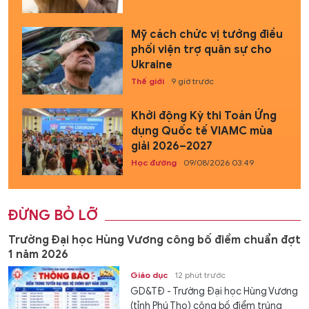
Mỹ cách chức vị tướng điều
phối viện trợ quân sự cho
Ukraine
Thế giới
9 giờ trước
Khởi động Kỳ thi Toán Ứng
dụng Quốc tế VIAMC mùa
giải 2026–2027
Học đường
09/08/2026 03:49
ĐỪNG BỎ LỠ
Trường Đại học Hùng Vương công bố điểm chuẩn đợt
1 năm 2026
Giáo dục
12 phút trước
GD&TĐ - Trường Đại học Hùng Vương
(tỉnh Phú Thọ) công bố điểm trúng