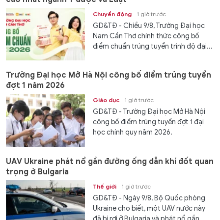
Chuyển động
1 giờ trước
GD&TĐ - Chiều 9/8, Trường Đại học
Nam Cần Thơ chính thức công bố
điểm chuẩn trúng tuyển trình độ đại...
Trường Đại học Mở Hà Nội công bố điểm trúng tuyển
đợt 1 năm 2026
Giáo dục
1 giờ trước
GD&TĐ - Trường Đại học Mở Hà Nội
công bố điểm trúng tuyển đợt 1 đại
học chính quy năm 2026.
UAV Ukraine phát nổ gần đường ống dẫn khí đốt quan
trọng ở Bulgaria
Thế giới
1 giờ trước
GD&TĐ - Ngày 9/8, Bộ Quốc phòng
Ukraine cho biết, một UAV nước này
đã bị rơi ở Bulgaria và phát nổ gần...