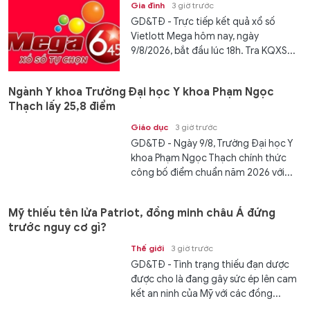
Gia đình
3 giờ trước
GD&TĐ - Trực tiếp kết quả xổ số
Vietlott Mega hôm nay, ngày
9/8/2026, bắt đầu lúc 18h. Tra KQXS...
Ngành Y khoa Trường Đại học Y khoa Phạm Ngọc
Thạch lấy 25,8 điểm
Giáo dục
3 giờ trước
GD&TĐ - Ngày 9/8, Trường Đại học Y
khoa Phạm Ngọc Thạch chính thức
công bố điểm chuẩn năm 2026 với...
Mỹ thiếu tên lửa Patriot, đồng minh châu Á đứng
trước nguy cơ gì?
Thế giới
3 giờ trước
GD&TĐ - Tình trạng thiếu đạn dược
được cho là đang gây sức ép lên cam
kết an ninh của Mỹ với các đồng...